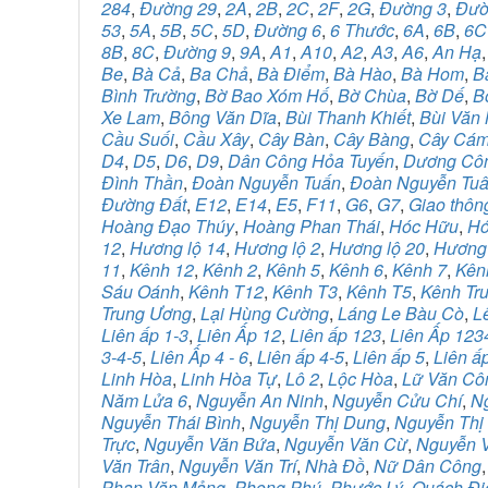
284
,
Đường 29
,
2A
,
2B
,
2C
,
2F
,
2G
,
Đường 3
,
Đườ
53
,
5A
,
5B
,
5C
,
5D
,
Đường 6
,
6 Thước
,
6A
,
6B
,
6C
8B
,
8C
,
Đường 9
,
9A
,
A1
,
A10
,
A2
,
A3
,
A6
,
An Hạ
Be
,
Bà Cả
,
Ba Chả
,
Bà Điểm
,
Bà Hào
,
Bà Hom
,
B
Bình Trường
,
Bờ Bao Xóm Hố
,
Bờ Chùa
,
Bờ Dế
,
B
Xe Lam
,
Bông Văn Dĩa
,
Bùi Thanh Khiết
,
Bùi Văn
Cầu Suối
,
Cầu Xây
,
Cây Bàn
,
Cây Bàng
,
Cây Cá
D4
,
D5
,
D6
,
D9
,
Dân Công Hỏa Tuyến
,
Dương Cô
Đình Thần
,
Đoàn Nguyễn Tuấn
,
Đoàn Nguyễn Tu
Đường Đất
,
E12
,
E14
,
E5
,
F11
,
G6
,
G7
,
Giao thôn
Hoàng Đạo Thúy
,
Hoàng Phan Thái
,
Hóc Hữu
,
Hó
12
,
Hương lộ 14
,
Hương lộ 2
,
Hương lộ 20
,
Hương
11
,
Kênh 12
,
Kênh 2
,
Kênh 5
,
Kênh 6
,
Kênh 7
,
Kên
Sáu Oánh
,
Kênh T12
,
Kênh T3
,
Kênh T5
,
Kênh Tr
Trung Ương
,
Lại Hùng Cường
,
Láng Le Bàu Cò
,
L
Liên ấp 1-3
,
Liên Ấp 12
,
Liên ấp 123
,
Liên Ấp 123
3-4-5
,
Liên Ấp 4 - 6
,
Liên ấp 4-5
,
Liên ấp 5
,
Liên ấ
Linh Hòa
,
Linh Hòa Tự
,
Lô 2
,
Lộc Hòa
,
Lữ Văn Cô
Năm Lửa 6
,
Nguyễn An Ninh
,
Nguyễn Cửu Chí
,
N
Nguyễn Thái Bình
,
Nguyễn Thị Dung
,
Nguyễn Thị
Trực
,
Nguyễn Văn Bứa
,
Nguyễn Văn Cừ
,
Nguyễn V
Văn Trân
,
Nguyễn Văn Trí
,
Nhà Đồ
,
Nữ Dân Công
Phan Văn Mảng
,
Phong Phú
,
Phước Lý
,
Quách Đi