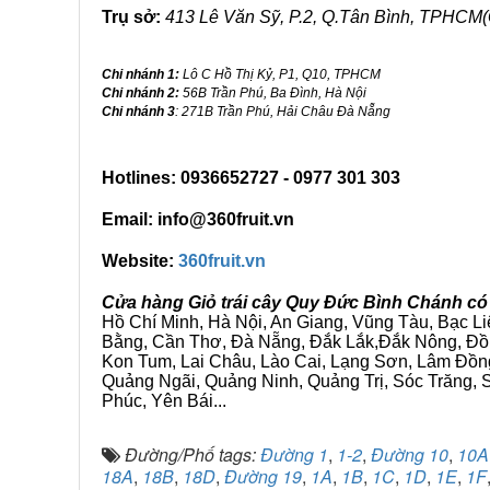
Trụ sở:
413 Lê Văn Sỹ, P.2, Q.Tân Bình, TPHCM(
Chi nhánh 1:
Lô C Hồ Thị Kỷ, P1, Q10, TPHCM
Chi nhánh 2:
56B Trần Phú, Ba Đình, Hà Nội
Chi nhánh 3
: 271B Trần Phú, Hải Châu Đà Nẵng
Hotlines: 0936652727 - 0977 301 303
Email: info@360fruit.vn
Website:
360fruit.vn
Cửa hàng Giỏ trái cây Quy Đức Bình Chánh có
Hồ Chí Minh, Hà Nội, An Giang, Vũng Tàu, Bạc L
Bằng, Cần Thơ, Đà Nẵng, Đắk Lắk,Đắk Nông, Đồn
Kon Tum, Lai Châu, Lào Cai, Lạng Sơn, Lâm Đồn
Quảng Ngãi, Quảng Ninh, Quảng Trị, Sóc Trăng, S
Phúc, Yên Bái...
Đường/Phố tags:
Đường 1
,
1-2
,
Đường 10
,
10A
18A
,
18B
,
18D
,
Đường 19
,
1A
,
1B
,
1C
,
1D
,
1E
,
1F