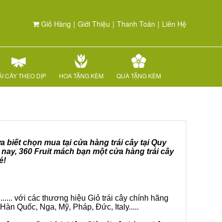
Giỏ Hàng
|
Giới Thiệu
|
Thanh Toán
|
Liên Hệ
I CÂY THEO DỊP
HOA TẶNG KÈM
QUÀ TẶNG KÈM
 biết chọn mua tại cửa hàng trái cây tại Quy
nay, 360 Fruit mách bạn một cửa hàng trái cây
é!
.... với các thương hiệu Giỏ trái cây chính hãng
Hàn Quốc, Nga, Mỹ, Pháp, Đức, Italy.....