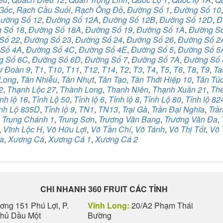
Gốc
,
Rạch Cầu Suối
,
Rạch Ông Đồ
,
Đường Số 1
,
Đường Số 10
ường Số 12
,
Đường Số 12A
,
Đường Số 12B
,
Đường Số 12D
,
Đ
 Số 18
,
Đường Số 18A
,
Đường Số 19
,
Đường Số 1A
,
Đường S
Số 22
,
Đường Số 23
,
Đường Số 24
,
Đường Số 26
,
Đường Số 2
Số 4A
,
Đường Số 4C
,
Đường Số 4E
,
Đường Số 5
,
Đường Số 5
g Số 6C
,
Đường Số 6D
,
Đường Số 7
,
Đường Số 7A
,
Đường Số 
ư Đoàn 9
,
T1
,
T10
,
T11
,
T12
,
T14
,
T2
,
T3
,
T4
,
T5
,
T6
,
T8
,
T9
,
Ta
Long
,
Tân Nhiễu
,
Tân Nhựt
,
Tân Tạo
,
Tân Thới Hiệp 10
,
Tân Tú
2
,
Thạnh Lộc 27
,
Thành Long
,
Thanh Niên
,
Thạnh Xuân 21
,
Th
nh lộ 16
,
Tỉnh Lộ 50
,
Tỉnh lộ 6
,
Tỉnh lộ 8
,
Tỉnh Lộ 80
,
Tỉnh lộ 82
nh Lộ 835D
,
Tỉnh lộ 9
,
TN1
,
TN13
,
Trại Gà
,
Trần Đại Nghĩa
,
Trầ
,
Trung Chánh 1
,
Trung Sơn
,
Trương Văn Bang
,
Trương Văn Đa
,
,
Vĩnh Lộc H
,
Võ Hữu Lợi
,
Võ Tần Chí
,
Võ Tánh
,
Võ Thị Tốt
,
Võ 
a
,
Xương Cá
,
Xương Cá 1
,
Xương Cá 2
CHI NHANH 360 FRUIT CÁC TỈNH
ng 151 Phú Lợi, P.
Vĩnh Long:
20/A2 Phạm Thái
Thủ Dầu Một
Bường