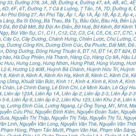
ng 33
,
Đường 378
,
3A
,
3B
,
Đường 4
,
Đường 47
,
4A
,
4B
,
4C
,
4E
,
6D
,
6F
,
6T
,
Đường 7
,
7 Cá 8 Luông
,
7 Tấn
,
7A
,
7D
,
Đường 8
,
,
An Phú Đông 27
,
An Phú Tây
,
Ấp 1
,
Ấp 1A
,
Ấp 1B
,
Ấp 2
,
Ấp 4
,
a Làng
,
Ba Si Đông
,
Bà Thau
,
Bà Tỵ
,
Bầu Gốc
,
Bàu Hà
,
Bến Lộ
ờ Đá
,
Bờ Đất Mới
,
Bộ Đội An Điền
,
Bờ Huệ
,
Bờ Kênh
,
Bờ Kênh 
 Ngọ
,
Bùi Văn Sự
,
C1
,
C11
,
C12
,
C2
,
C3
,
C4
,
C5
,
C6
,
C7
,
C7C
,
m
,
Cây Cọ
,
Cây Dương
,
Chánh Hưng
,
Chiến Lược
,
Chú Lường
,
ng
,
Dương Công Khi
,
Dương Đình Cúc
,
Đa Phước
,
Đất Mới
,
Đê 
ân
,
Đông Dương
,
Đông Hưng Thuận 6
,
ĐT 10
,
ĐT 14
,
ĐT 824
,
Đ
g hào
,
Hà Duy Phiên
,
Hà Thanh
,
Hàng Cọ
,
Hàng Cọ 9A
,
Hậu L
c Hưu
,
Hưng Long
,
Hưng Nhơn
,
Hưng Phát
,
Hùng Vương
,
Hươn
 Lộ 6
,
Hương Lộ 80B
,
Huỳnh Bá Chánh
,
Huỳnh Hữu Trí
,
Huỳnh 
h 8
,
Kênh 9
,
Kênh A
,
Kênh An Hạ
,
Kênh B
,
Kênh C
,
Kênh C6
,
Kê
ung Ương
,
Khuất Văn Bức
,
Kinh 11
,
Kinh 4
,
Kinh 6
,
Kinh A
,
Kinh
ê Chân
,
Lê Chính Đang
,
Lê Đình Chi
,
Lê Minh Xuân
,
Lê Quý Ho
4
,
Liên ấp 123A
,
Liên Ấp 1A
,
Liên ấp 2
,
Liên ấp 2-3
,
Liên Ấp 2-3
p 5-6
,
Liên Ấp 6
,
Liên ấp 6-2
,
Liên Khu 123
,
Liên Khu 2-6
,
Liên k
ng
,
Lương Định Của
,
Lương Ngang
,
Lý Ông Trọng
,
M1
,
M16
,
Ma
guyễn Cửu Phú
,
Nguyễn Đình Kiên
,
Nguyễn Đoàn Tuân
,
Nguyễn
 Sưa
,
Nguyễn Thị Thập
,
Nguyễn Thị Tiếp
,
Nguyễn Thị Tú
,
Nguy
ăn Linh
,
Nguyễn Văn Long
,
Nguyễn Văn Thê
,
Nguyễn Văn Thờ
,
Phạm Hùng
,
Phạm Tấn Mười
,
Phạm Văn Hai
,
Phạm Văn Sáng
êu
,
Quách Điêu 12
,
Quản Trọng Linh
,
Quốc Lộ 1
,
Quốc lộ 1A
,
Q