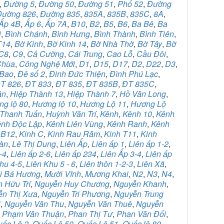
,
Đường 5
,
Đường 50
,
Đường 51
,
Phố 52
,
Đường
Đường 826
,
Đường 835
,
835A
,
835B
,
835C
,
8A
,
Ấp 4B
,
Ấp 6
,
Ấp 7A
,
B10
,
B2
,
B5
,
B6
,
Ba Bê
,
Ba
i
,
Bình Chánh
,
Bình Hưng
,
Bình Thành
,
Bình Tiên
,
T14
,
Bờ Kinh
,
Bờ Kinh 14
,
Bờ Nhà Thờ
,
Bờ Tây
,
Bờ
C8
,
C9
,
Cả Cường
,
Cái Trung
,
Cao Lỗ
,
Cầu Đôi
,
Chùa
,
Công Nghệ Mới
,
D1
,
D15
,
D17
,
D2
,
D22
,
D3
,
Bao
,
Đê số 2
,
Đinh Đức Thiện
,
Đình Phú Lạc
,
T 826
,
ĐT 833
,
ĐT 835
,
ĐT 835B
,
ĐT 835C
,
ân
,
Hiệp Thành 13
,
Hiệp Thành 7
,
Hồ Văn Long
,
g lộ 80
,
Hương lộ 10
,
Hương Lộ 11
,
Hương Lộ
Thanh Tuấn
,
Huỳnh Văn Trí
,
Kênh
,
Kênh 10
,
Kênh
nh Độc Lập
,
Kênh Liên Vùng
,
Kênh Ranh
,
Kênh
 B12
,
Kinh C
,
Kinh Rau Răm
,
Kinh T11
,
Kinh
àn
,
Lê Thị Dung
,
Liên Ấp
,
Liên ấp 1
,
Liên ấp 1-2
,
-4
,
Liên ấp 2-6
,
Liên ấp 234
,
Liên Ấp 3-4
,
Liên ấp
hu 4-5
,
Liên Khu 5 - 6
,
Liên thôn 1-2-3
,
Liên Xã
,
i Bá Hương
,
Mười Vĩnh
,
Mương Khai
,
N2
,
N3
,
N4
,
 Hữu Trí
,
Nguyễn Huy Chương
,
Nguyễn Khanh
,
ễn Thị Xưa
,
Nguyễn Tri Phương
,
Nguyễn Trung
i
,
Nguyễn Văn Thu
,
Nguyễn Văn Thuê
,
Nguyễn
,
Phạm Văn Thuận
,
Phan Thị Tư
,
Phan Văn Đối
,
uốc Lộ 2
,
Quốc Lộ 50
,
Quốc Lộ 51
,
Quốc lộ 80
,