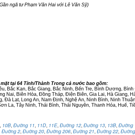
Gần ngã tư Phạm Văn Hai với Lê Văn Sỹ)
 mặt tại 64 Tỉnh/Thành Trong cả nước bao gồm:
iêu, Bắc Kạn, Bắc Giang, Bắc Ninh, Bến Tre, Bình Dương, Bìn
g Nai, Biên Hòa, Đồng Tháp, Điện Biên, Gia Lai, Hà Giang,
g, Đà Lạt, Long An, Nam Định, Nghệ An, Ninh Bình, Ninh Thuậ
ơn La, Tây Ninh, Thái Bình, Thái Nguyên, Thanh Hóa, Huế, Ti
,
10B
,
Đường 11
,
11D
,
11E
,
Đường 12
,
Đường 13
,
13B
,
Đường 
,
Đường 2
,
Đường 20
,
Đường 206
,
Đường 21
,
Đường 22
,
Đường