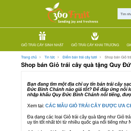
Tìm nh
GIỎ TRÁI CÂY SINH NHẬT
GIỎ TRÁI CÂY KHAI TRƯƠNG
GI
Trang chủ
Tin tức
Điểm bán trái cây tươi
Shop bán Giỏ tr
Shop bán Giỏ trái cây quà tặng Quy Đ
Bạn đang tìm một địa chỉ uy tín bán trái cây s
Đức Bình Chánh nào giá tốt? Để đáp ứng nỗi lo
nhập khẩu Quy Đức Bình Chánh nổi tiếng, được
Xem tại:
CÁC MẪU GIỎ TRÁI CÂY ĐƯỢC ƯA 
Đa dạng các loại Giỏ trái cây quà tặng như Giỏ trá
uy tín tốt nhất tới từ nhiều quốc gia nổi tiếng nh