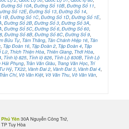
,
Đường Số 10A
,
Đường Số 10B
,
Đường Số 11
,
ường Số 12E
,
Đường Số 13
,
Đường Số 14
,
ố 1B
,
Đường Số 1C
,
Đường Số 1D
,
Đường Số 1E
,
A
,
Đường Số 2B
,
Đường Số 3
,
Đường Số 3A
,
A
,
Đường Số 5C
,
Đường Số 6
,
Đường Số 60
,
8
,
Đường Số 8B
,
Đường Số 8C
,
Đường Số 9
,
m Bửu Tự
,
Tám Thăng
,
Tân Chánh Hiệp 16
,
Tân
c
,
Tập Đoàn 16
,
Tập Đoàn 2
,
Tập Đoàn 4
,
Tập
ế Lữ
,
Thích Thiện Hòa
,
Thiên Giang
,
Thới Hòa
,
4
,
Tỉnh lộ 825
,
Tỉnh lộ 826
,
Tỉnh Lộ 830B
,
Tỉnh Lộ
n Hải Phụng
,
Trần Văn Giàu
,
Trang Văn Học
,
Trí
Tư Hỷ
,
TX22
,
Vành Đai 2
,
Vành Đai 3
,
Vành Đai 4
,
Trần Chí
,
Võ Văn Kiệt
,
Võ Văn Thu
,
Võ Văn Vân
,
Phú Yên
30A Nguyễn Công Trứ,
TP Tuy Hòa