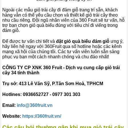
Ngoài các mẫu giỏ trái cây đi đám giỗ trang trí sẵn, khách
hàng vẫn có thể yêu cầu chọn và thiết kế giỏ trái cây theo
nhu cầu riêng. Đội ngũ nhân viên của 360 Fruit sẽ tư vấn, hỗ
trợ bạn chọn giỏ quà biếu đúng với tiêu chí đi viếng trong
đám giỗ.
Để được tư vấn chi tiết và
đặt giỏ quà biếu đám giỗ
ưng ý,
hãy liên hệ ngay với 360Fruit qua số hotline hoặc các kênh
mạng xã hội của chúng tôi. Các tư vấn viên luôn sẵn sàng
phục vụ bạn một cách nhanh chóng và chu đáo nhất!
CÔNG TY CP XNK 360 Fruit - Dịch vụ cung cấp giỏ trái
cây 34 tỉnh thành
Trụ sở: 413 Lê Văn Sỹ, P.Tân Sơn Hoà, TPHCM
Hotlines: 0936652727 - 0977 301 303
Email:
info@360fruit.vn
Website:
https://360fruit.vn/
Các câu hỏi thường gặp khi mua giỏ trái cây