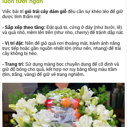
luôn tươi ngon
Việc bài trí
giỏ trái cây đám giỗ
đều cần sự khéo léo để giữ
được tính thẩm mỹ:
- Sắp xếp theo tầng:
Đặt quả to, cứng ở đáy (như bưởi, lê)
và quả nhỏ, mềm lên trên (như nho, cherry) để tránh dập nát.
- Vị trí đặt:
Nên để giỏ quả nơi thoáng mát, tránh ánh nắng
trực tiếp hoặc gần nguồn nhiệt lớn (như nến, nhang) để trái
cây không bị héo.
- Trang trí:
Sử dụng màng bọc chuyên dụng để cố định và
giữ độ bóng cho quả, kết hợp nơ ruy băng tông màu trầm
(tím, trắng, vàng) để giữ vẻ trang nghiêm.