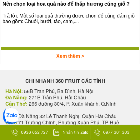
Nên chọn loại hoa quả nào để thắp hương cúng giỗ ?
Trả lời: Một số loại quả thường được chọn để cúng đám giỗ
bao gồm: Chuối, bưởi, táo, cam,....
Xem thêm >
CHI NHANH 360 FRUIT CÁC TỈNH
Hà Nội:
56B Trần Phú, Ba Đình, Hà Nội
Đà Nẵng:
271B Trần Phú, Hải Châu
Cần Thơ:
266 đường 30/4, P. Xuân khánh, Q.Ninh
Kiều
CN 5
Đà Nẵng 32 Lê Thanh Nghị, Quận Hải Châu
CN 6
71 Trường Chinh, Phường Xuân Phú, TP Huế
CN 7
Lâm Đồng 05 Phan Đình Phùng
0936 652 727
Nhắn tin Zalo
0977 301 303
CN 8
Bình Dương 151 Phú Lợi, P. Phú Lợi, Tp. Thủ