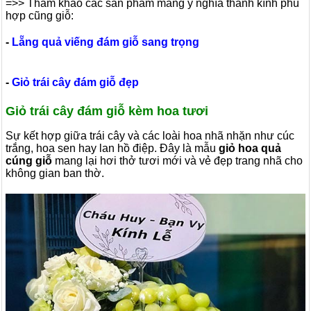
=>> Tham khảo các sản phẩm mang ý nghĩa thành kính phù
hợp cũng giỗ:
-
Lẵng quả viếng đám giỗ sang trọng
-
Giỏ trái cây đám giỗ đẹp
Giỏ trái cây đám giỗ kèm hoa tươi
Sự kết hợp giữa trái cây và các loài hoa nhã nhặn như cúc
trắng, hoa sen hay lan hồ điệp. Đây là mẫu
giỏ hoa quả
cúng giỗ
mang lại hơi thở tươi mới và vẻ đẹp trang nhã cho
không gian ban thờ.