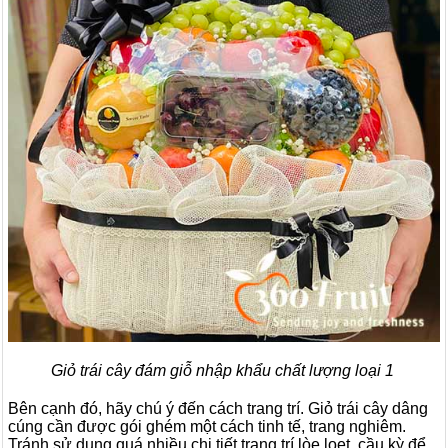
Giỏ trái cây đám giỗ nhập khẩu chất lượng loại 1
Bên cạnh đó, hãy chú ý đến cách trang trí. Giỏ trái cây dâng
cúng cần được gói ghém một cách tinh tế, trang nghiêm.
Tránh sử dụng quá nhiều chi tiết trang trí lòe loẹt, cầu kỳ để