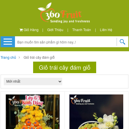
Giỏ Hàng
|
Giới Thiệu
|
Thanh Toán
|
Liên Hệ
Trang chủ
Giỏ trái cây đám giỗ
Giỏ trái cây đám giỗ