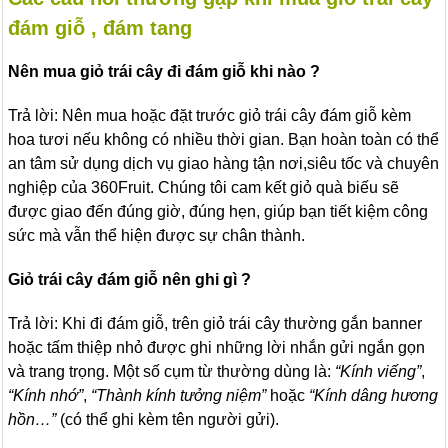
đám giỗ , đám tang
Nên mua giỏ trái cây đi đám giỗ khi nào ?
Trả lời: Nên mua hoặc đặt trước giỏ trái cây đám giỗ kèm
hoa tươi nếu không có nhiều thời gian. Bạn hoàn toàn có thể
an tâm sử dụng dịch vụ giao hàng tận nơi,siêu tốc và chuyên
nghiệp của 360Fruit. Chúng tôi cam kết giỏ quà biếu sẽ
được giao đến đúng giờ, đúng hẹn, giúp bạn tiết kiệm công
sức mà vẫn thể hiện được sự chân thành.
Giỏ trái cây đám giỗ nên ghi gì ?
Trả lời: Khi đi đám giỗ, trên giỏ trái cây thường gắn banner
hoặc tấm thiệp nhỏ được ghi những lời nhắn gửi ngắn gọn
và trang trọng. Một số cụm từ thường dùng là:
“Kính viếng”
,
“Kính nhớ”
,
“Thành kính tưởng niệm”
hoặc
“Kính dâng hương
hồn…”
(có thể ghi kèm tên người gửi).