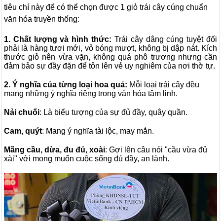
tiêu chí này để có thể chọn được 1 giỏ trái cây cúng chuẩn
văn hóa truyền thống:
1. Chất lượng và hình thức:
Trái cây dâng cúng tuyệt đối
phải là hàng tươi mới, vỏ bóng mượt, không bị dập nát. Kích
thước giỏ nên vừa vặn, không quá phô trương nhưng cần
đảm bảo sự đầy đặn để tôn lên vẻ uy nghiêm của nơi thờ tự.
2. Ý nghĩa của từng loại hoa quả:
Mỗi loại trái cây đều
mang những ý nghĩa riêng trong văn hóa tâm linh.
Nải chuối
: Là biểu tượng của sự đủ đầy, quây quần.
Cam, quýt
: Mang ý nghĩa tài lộc, may mắn.
Mãng cầu, dừa, đu đủ, xoài
: Gợi lên câu nói "cầu vừa đủ
xài" với mong muốn cuộc sống đủ đầy, an lành.