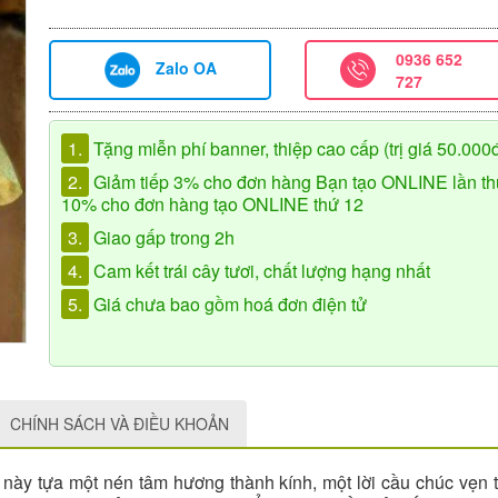
0936 652
Zalo OA
727
1.
Tặng miễn phí banner, thiệp cao cấp (trị giá 50.000
2.
Giảm tiếp 3% cho đơn hàng Bạn tạo ONLINE lần th
10% cho đơn hàng tạo ONLINE thứ 12
3.
Giao gấp trong 2h
4.
Cam kết trái cây tươi, chất lượng hạng nhất
5.
Giá chưa bao gồm hoá đơn điện tử
CHÍNH SÁCH VÀ ĐIỀU KHOẢN
này tựa một nén tâm hương thành kính, một lời cầu chúc vẹn to