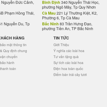
 Nguyễn Đức Cảnh,
Bình Định
340 Nguyễn Thái Học,
phường Ngô Mây, Tp Quy Nhơn
B Phạm Hồng Thái,
Cà Mau
221 Lý Thường Kiệt, K2,
Phường 6, Tp Cà Mau
1 Nguyễn Du, Tp
Bắc Ninh
83 Trần Hưng Đạo,
phường Tiền An, TP Bắc Ninh
KHÁCH HÀNG
TIN TỨC
bảo mật thông tin
Giới Thiệu
 & Quy định chung
Ý nghĩa các loài hoa
 vận chuyển
Tư vấn tặng quà
 bảo hành
Sự tích các loài hoa
thanh toán
Điện hoa toàn quốc
Điểm bán trái cây tươi