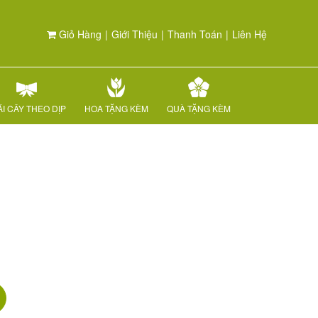
Giỏ Hàng
|
Giới Thiệu
|
Thanh Toán
|
Liên Hệ
I CÂY THEO DỊP
HOA TẶNG KÈM
QUÀ TẶNG KÈM