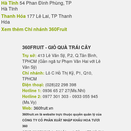
Hà Tĩnh
54 Phan Đình Phùng, TP
Hà Tĩnh
Thanh Hóa
177 Lê Lai, TP Thanh
Hóa
Xem thêm Chi nhánh 360Fruit
360FRUIT - GIỎ QUÀ TRÁI CÂY
Trụ sở:
413 Lê Văn Sỹ, P.2, Q.Tân Bình,
TPHCM (Gần ngã tư Phạm Văn Hai với Lê
Văn Sỹ)
Chi nhánh:
Lô C Hồ Thị Kỷ, P1, Q10,
TPHCM
Điện thoại:
(028)22 298 398
Hotline 1:
0936 65 27 27(Ms.Nhi)
Hotline 2:
0977 301 303 - 0933 055 945
(Ms.Vy)
Web:
360fruit.vn
360fruit.vn là website trực thuộc quyền quản lý của
CÔNG TY CỔ PHẦN XUẤT NHẬP KHẨU HOA TƯƠI
360