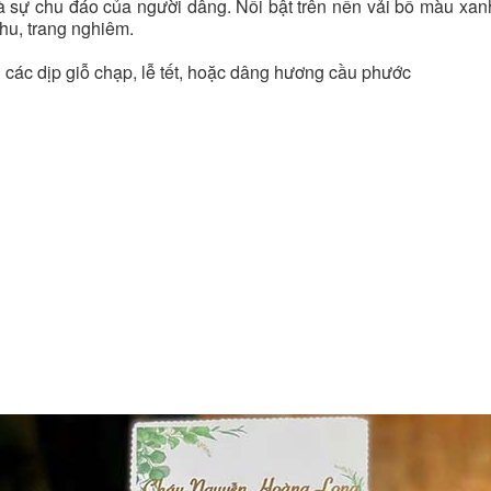
 sự chu đáo của người dâng. Nổi bật trên nền vải bố màu xan
chu, trang nghiêm.
g các dịp giỗ chạp, lễ tết, hoặc dâng hương cầu phước