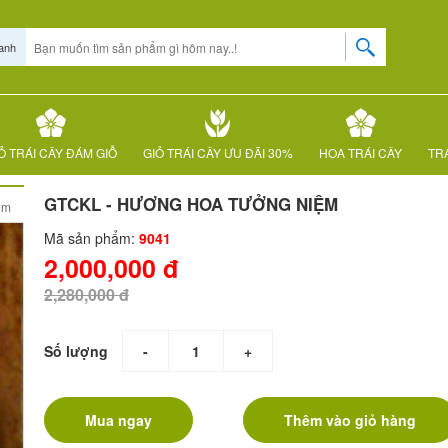
anh
Ỏ TRÁI CÂY ĐÁM GIỖ
GIỎ TRÁI CÂY ƯU ĐÃI 30%
HOA TRÁI CÂY
TRÁ
GTCKL - HƯƠNG HOA TƯỞNG NIỆM
ệm
Mã sản phẩm:
9041
2,000,000 đ
2,280,000 đ
Số lượng
-
+
Mua ngay
Thêm vào giỏ hàng