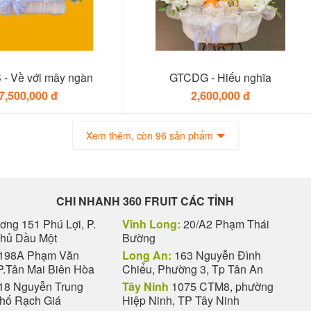
- Về với mây ngàn
GTCDG - Hiếu nghĩa
7,500,000 đ
2,600,000 đ
Xem thêm, còn 96 sản phẩm
CHI NHANH 360 FRUIT CÁC TỈNH
ng 151 Phú Lợi, P.
Vĩnh Long:
20/A2 Phạm Thái
Thủ Dầu Một
Bường
198A Phạm Văn
Long An:
163 Nguyễn Đình
P.Tân Mai Biên Hòa
Chiểu, Phường 3, Tp Tân An
18 Nguyễn Trung
Tây Ninh
1075 CTM8, phường
phố Rạch Giá
Hiệp Ninh, TP Tây Ninh