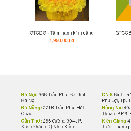
GTCDG - Tâm thành kính dâng
GTCCB 
1,950,000 đ
Hà Nội:
56B Trần Phú, Ba Đình,
CN 8
Bình Dươ
Hà Nội
Phú Lợi, Tp. 
Đà Nẵng:
271B Trần Phú, Hải
Đồng Nai
40/
Châu
Thuận, KP.3, 
Cần Thơ:
266 đường 30/4, P.
Kiên Giang
4
Xuân khánh, Q.Ninh Kiều
Trực, Thành 