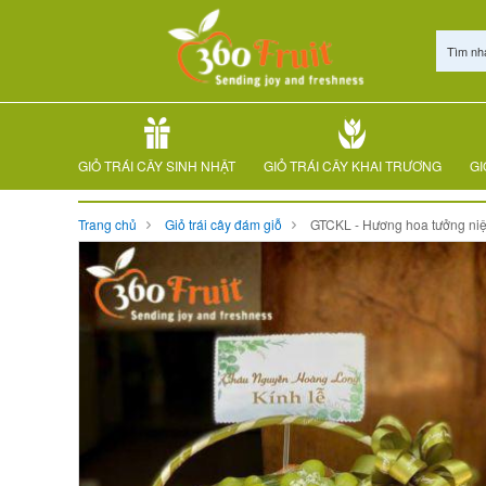
Tìm nh
GIỎ TRÁI CÂY SINH NHẬT
GIỎ TRÁI CÂY KHAI TRƯƠNG
GI
Trang chủ
Giỏ trái cây đám giỗ
GTCKL - Hương hoa tưởng ni