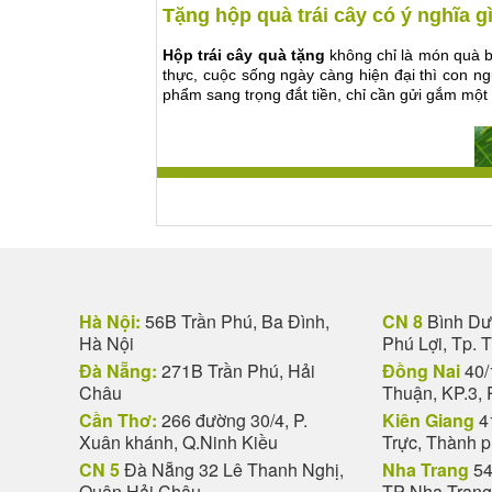
Tặng hộp quà trái cây có ý nghĩa g
Hộp trái cây quà tặng
không chỉ là món quà bi
thực, cuộc sống ngày càng hiện đại thì con n
phẩm sang trọng đắt tiền, chỉ cần gửi gắm một
Hà Nội:
56B Trần Phú, Ba Đình,
CN 8
Bình Dươ
Hà Nội
Phú Lợi, Tp. 
Đà Nẵng:
271B Trần Phú, Hải
Đồng Nai
40/
Châu
Thuận, KP.3, 
Cần Thơ:
266 đường 30/4, P.
Kiên Giang
4
Xuân khánh, Q.Ninh Kiều
Trực, Thành 
CN 5
Đà Nẵng 32 Lê Thanh Nghị,
Nha Trang
54
Quận Hải Châu
TP Nha Trang