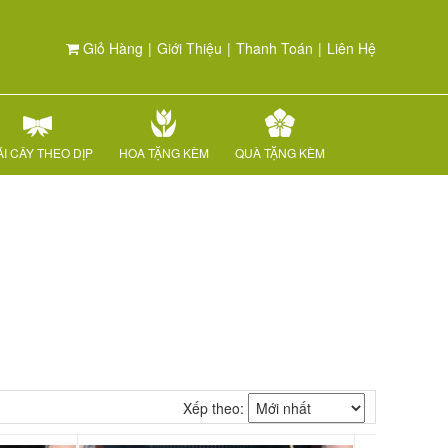
Giỏ Hàng
|
Giới Thiệu
|
Thanh Toán
|
Liên Hệ
I CÂY THEO DỊP
HOA TẶNG KÈM
QUÀ TẶNG KÈM
Xếp theo: