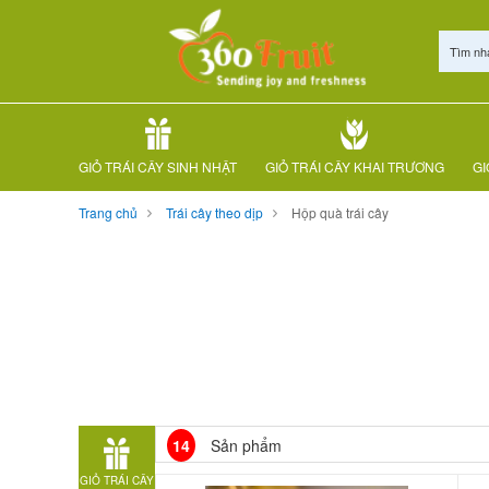
Tìm nh
GIỎ TRÁI CÂY SINH NHẬT
GIỎ TRÁI CÂY KHAI TRƯƠNG
GI
Trang chủ
Trái cây theo dịp
Hộp quà trái cây
14
Sản phẩm
GIỎ TRÁI CÂY