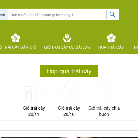
anh
Ỏ TRÁI CÂY ĐÁM GIỖ
GIỎ TRÁI CÂY ƯU ĐÃI 30%
HOA TRÁI CÂY
TRÁ
Hộp quà trái cây
Giỏ trái cây
Giỏ trái cây
Giỏ trái cây chia
20/11
20/10
buồn