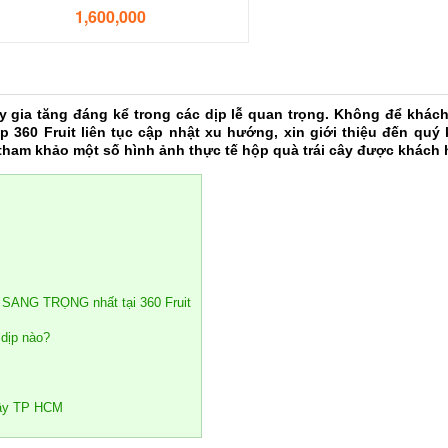
1,600,000
ây gia tăng đáng kể trong các dịp lễ quan trọng. Không để khá
p 360 Fruit liên tục cập nhật xu hướng, xin giới thiệu đến quý
g tham khảo một số hình ảnh thực tế hộp quà trái cây được khách
 SANG TRỌNG nhất tại 360 Fruit
 dịp nào?
 cây TP HCM