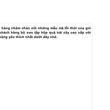
ch hàng nhàm chán với những mẫu mã lỗi thời của giỏ
 khách hàng bộ sưu tập hộp quà trái cây cao cấp với
 hàng yêu thích nhất dưới đây nhé.