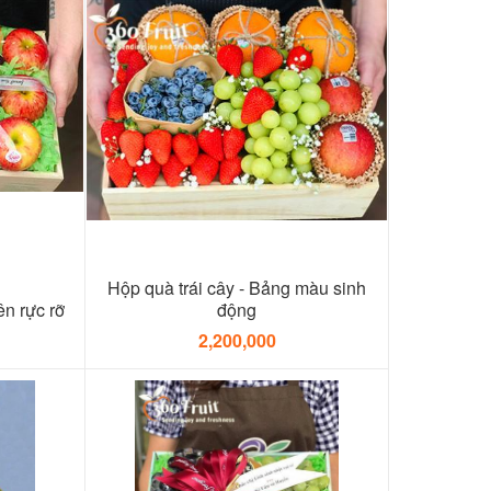
Hộp quà trái cây - Bảng màu sinh
ên rực rỡ
động
2,200,000