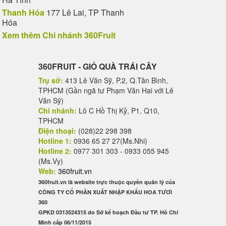
gười
Thanh Hóa
177 Lê Lai, TP Thanh
Hóa
dinh dưỡng, cung cấp cho cơ thể nguồn năng lượng quý giá,
chế những chất thải nhựa có nguy cơ gây ô nhiễm. Không
Xem thêm Chi nhánh 360Fruit
ng vị tươi ngon mà không hề lãng phí.
360FRUIT - GIỎ QUÀ TRÁI CÂY
Trụ sở:
413 Lê Văn Sỹ, P.2, Q.Tân Bình,
TPHCM (Gần ngã tư Phạm Văn Hai với Lê
Văn Sỹ)
Chi nhánh:
Lô C Hồ Thị Kỷ, P1, Q10,
TPHCM
Điện thoại:
(028)22 298 398
Hotline 1:
0936 65 27 27(Ms.Nhi)
Hotline 2:
0977 301 303 - 0933 055 945
(Ms.Vy)
Web:
360fruit.vn
360fruit.vn là website trực thuộc quyền quản lý của
CÔNG TY CỔ PHẦN XUẤT NHẬP KHẨU HOA TƯƠI
360
GPKD 0313524315 do Sở kế hoạch Đầu tư TP. Hồ Chí
Minh cấp 06/11/2015