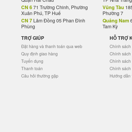
CN 6
71 Trường Chinh, Phường
Vũng Tàu
185
Xuân Phú, TP Huế
Phường 7
Hầu hết các bạn đều biết, trái cây là một loạ
nâng cao đề kháng. Ngoài ra, tặng
hộp quà t
CN 7
Lâm Đồng 05 Phan Đình
Quảng Nam
6
giống như khi tặng hoa tươi, rượu hoặc bánh k
Phùng
Tam Kỳ
TRỢ GIÚP
HỖ TRỢ 
Đặt hàng và thanh toán qua web
Chính sách 
Quy định giao hàng
Chính sách
Tuyển dụng
Chính sách
Thanh toán
Chính sách
Câu hỏi thường gặp
Hướng dẫn 