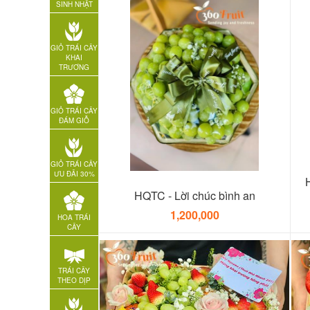
SINH NHẬT
GIỎ TRÁI CÂY
KHAI
TRƯƠNG
GIỎ TRÁI CÂY
ĐÁM GIỖ
GIỎ TRÁI CÂY
ƯU ĐÃI 30%
H
HQTC - Lời chúc bình an
1,200,000
HOA TRÁI
CÂY
TRÁI CÂY
THEO DỊP