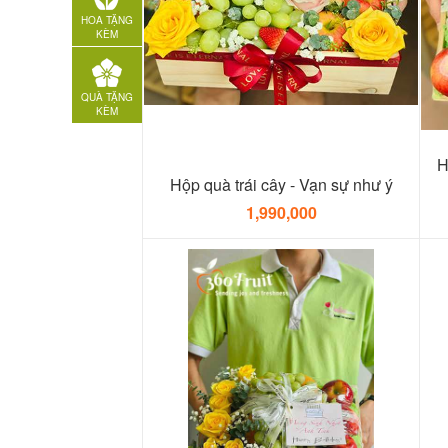
HOA TẶNG
KÈM
QUÀ TẶNG
KÈM
H
Hộp quà trái cây - Vạn sự như ý
1,990,000