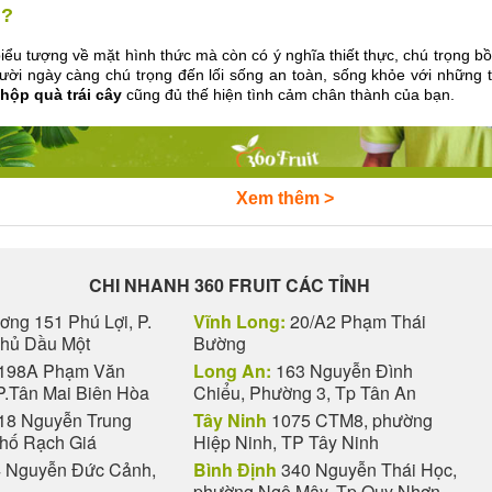
ì?
ểu tượng về mặt hình thức mà còn có ý nghĩa thiết thực, chú trọng b
gười ngày càng chú trọng đến lối sống an toàn, sống khỏe với những
hộp quà trái cây
cũng đủ thế hiện tình cảm chân thành của bạn.
Xem thêm >
CHI NHANH 360 FRUIT CÁC TỈNH
ng 151 Phú Lợi, P.
Vĩnh Long:
20/A2 Phạm Thái
Thủ Dầu Một
Bường
198A Phạm Văn
Long An:
163 Nguyễn Đình
P.Tân Mai Biên Hòa
Chiểu, Phường 3, Tp Tân An
18 Nguyễn Trung
Tây Ninh
1075 CTM8, phường
phố Rạch Giá
Hiệp Ninh, TP Tây Ninh
 Nguyễn Đức Cảnh,
Bình Định
340 Nguyễn Thái Học,
phường Ngô Mây, Tp Quy Nhơn