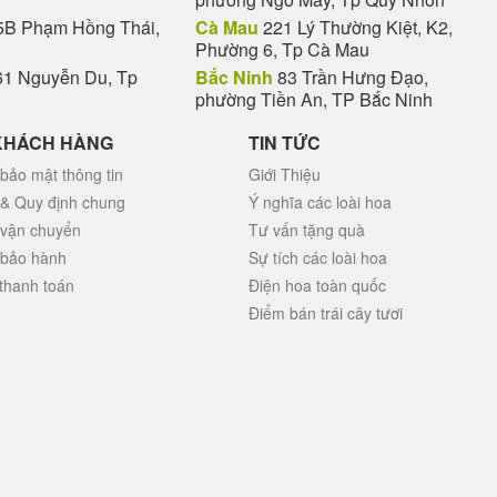
Hộp quà trái cây - Sang trọng, tinh tế, hoàn hảo cho mọi n
B Phạm Hồng Thái,
Cà Mau
221 Lý Thường Kiệt, K2,
Phường 6, Tp Cà Mau
i thực phẩm không thể thiếu vì trong các loại quả có rất nhiều chất 
rái cây
cũng là cách để chúng ta góp phần bảo vệ môi trường, hạn 
1 Nguyễn Du, Tp
Bắc Ninh
83 Trần Hưng Đạo,
ẹo,
hộp quà trái cây đẹp
có thể dùng ngay để thưởng thức đầy đủ hươ
phường Tiền An, TP Bắc Ninh
Hộp trái cây quà tặng đủ đầy, sang trọng
KHÁCH HÀNG
TIN TỨC
bảo mật thông tin
Giới Thiệu
 & Quy định chung
Ý nghĩa các loài hoa
 vận chuyển
Tư vấn tặng quà
 bảo hành
Sự tích các loài hoa
thanh toán
Điện hoa toàn quốc
Điểm bán trái cây tươi