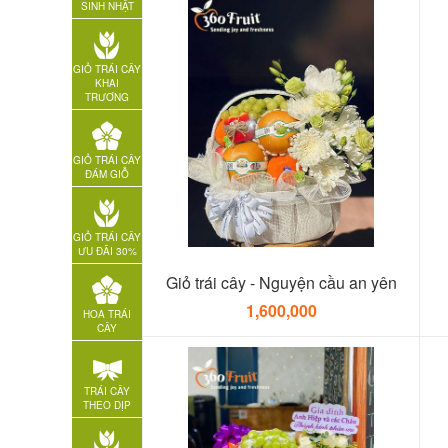
SINH NHẬT
GIỎ TRÁI CÂY
KHAI
TRƯƠNG
GIỎ TRÁI CÂY
ĐÁM GIỖ
GIỎ TRÁI CÂY
ƯU ĐÃI 30%
Giỏ trái cây - Nguyện cầu an yên
1,600,000
HOA TRÁI
CÂY
TRÁI CÂY
THEO DỊP