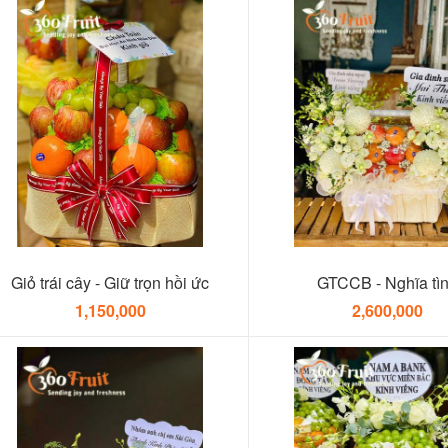
Giỏ trái cây - Giữ trọn hồi ức
GTCCB - Nghĩa tì
1,150,000
2,600,000