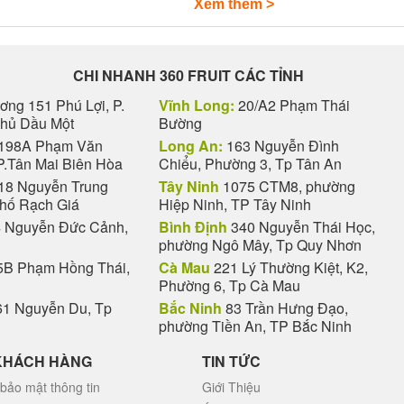
Xem thêm >
CHI NHANH 360 FRUIT CÁC TỈNH
ng 151 Phú Lợi, P.
Vĩnh Long:
20/A2 Phạm Thái
Thủ Dầu Một
Bường
198A Phạm Văn
Long An:
163 Nguyễn Đình
P.Tân Mai Biên Hòa
Chiểu, Phường 3, Tp Tân An
18 Nguyễn Trung
Tây Ninh
1075 CTM8, phường
phố Rạch Giá
Hiệp Ninh, TP Tây Ninh
 Nguyễn Đức Cảnh,
Bình Định
340 Nguyễn Thái Học,
Lẵng quả viếng đám hiếu là sự an ủi chân thành dành cho
phường Ngô Mây, Tp Quy Nhơn
B Phạm Hồng Thái,
Cà Mau
221 Lý Thường Kiệt, K2,
buồn
từ lâu đã là nét đẹp văn hóa trong nghi thức tang lễ của ngư
Phường 6, Tp Cà Mau
n sinh sâu sắc:
1 Nguyễn Du, Tp
Bắc Ninh
83 Trần Hưng Đạo,
iểm gia quyến kiệt sức vì lo hậu sự. Những loại
hoa quả phúng 
phường Tiền An, TP Bắc Ninh
KHÁCH HÀNG
TIN TỨC
nh, trái cây tượng trưng cho sự "đơm hoa kết trái" của một kiếp
bảo mật thông tin
Giới Thiệu
o linh hồn sớm được siêu thoát về cõi vĩnh hằng.