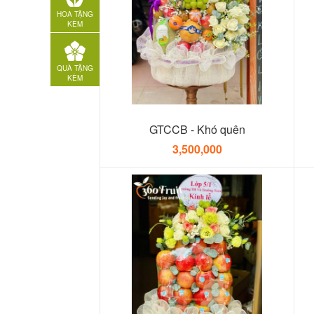
HOA TẶNG
KÈM
QUÀ TẶNG
KÈM
GTCCB - Khó quên
3,500,000