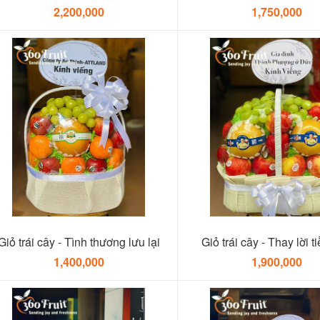
2,200,000
1,750,000
Giỏ trái cây - Tình thương lưu lại
Giỏ trái cây - Thay lời tiê
1,400,000
1,900,000