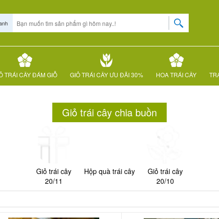
anh
Ỏ TRÁI CÂY ĐÁM GIỖ
GIỎ TRÁI CÂY ƯU ĐÃI 30%
HOA TRÁI CÂY
TRÁ
Giỏ trái cây chia buồn
Giỏ trái cây
Hộp quà trái cây
Giỏ trái cây
20/11
20/10