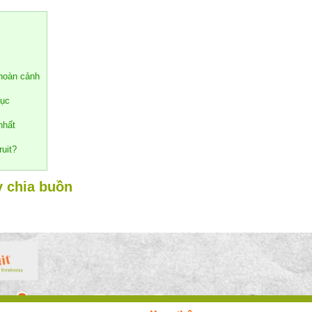
 hoàn cảnh
tục
 nhất
ruit?
y chia buồn