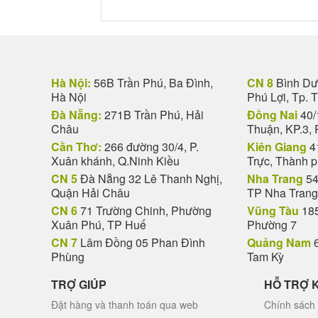
Hà Nội:
56B Trần Phú, Ba Đình,
CN 8
Bình Dươ
Hà Nội
Phú Lợi, Tp. 
Đà Nẵng:
271B Trần Phú, Hải
Đồng Nai
40/
Châu
Thuận, KP.3, 
Cần Thơ:
266 đường 30/4, P.
Kiên Giang
4
Xuân khánh, Q.Ninh Kiều
Trực, Thành 
CN 5
Đà Nẵng 32 Lê Thanh Nghị,
Nha Trang
54
Quận Hải Châu
TP Nha Trang
CN 6
71 Trường Chinh, Phường
Vũng Tàu
185
Việc phúng điếu bằng
giỏ trái cây chia 
Xuân Phú, TP Huế
Phường 7
chất mà còn chứa đựng những triết lý nhâ
CN 7
Lâm Đồng 05 Phan Đình
Quảng Nam
6
- Sự sẻ chia thiết thực: Tang lễ là thời đ
Phùng
Tam Kỳ
giữ gìn sức khỏe để vượt qua biến cố.
TRỢ GIÚP
HỖ TRỢ 
- Biểu tượng của sự tiếp nối: Trong tâm li
Đặt hàng và thanh toán qua web
Chính sách 
là sự chuyển giao nhẹ nhàng, cầu chúc ch