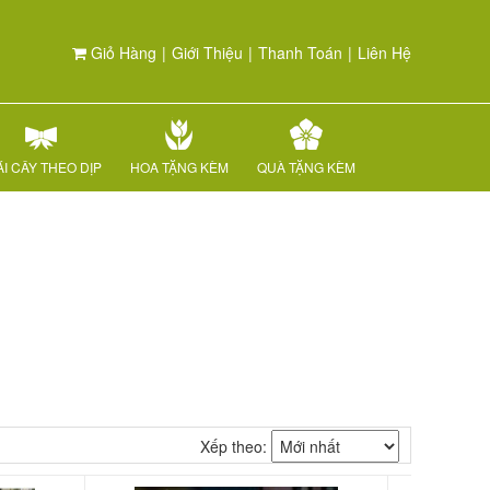
Giỏ Hàng
|
Giới Thiệu
|
Thanh Toán
|
Liên Hệ
I CÂY THEO DỊP
HOA TẶNG KÈM
QUÀ TẶNG KÈM
Xếp theo: