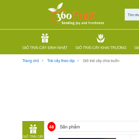
Tìm nh
GIỎ TRÁI CÂY SINH NHẬT
GIỎ TRÁI CÂY KHAI TRƯƠNG
GI
Trang chủ
Trái cây theo dịp
Giỏ trái cây chia buồn
48
Sản phẩm
GIỎ TRÁI CÂY