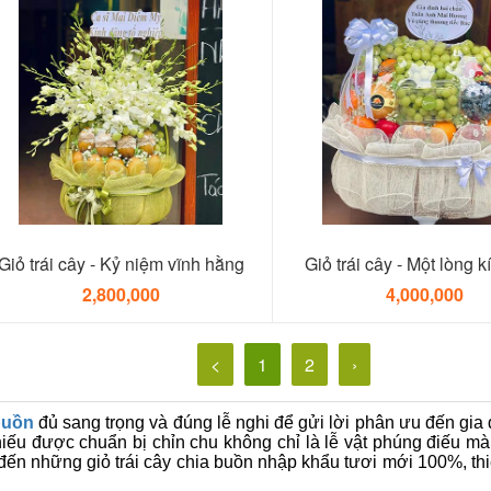
Giỏ trái cây - Kỷ niệm vĩnh hằng
Giỏ trái cây - Một lòng k
2,800,000
4,000,000
<
1
2
›
 buồn
đủ sang trọng và đúng lễ nghi để gửi lời phân ưu đến gia
hiếu được chuẩn bị chỉn chu không chỉ là lễ vật phúng điếu mà
 đến những giỏ trái cây chia buồn nhập khẩu tươi mới 100%, thi