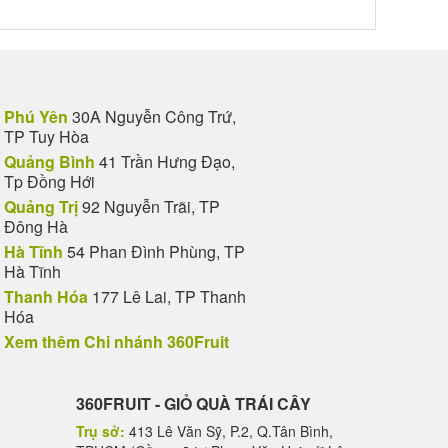
Phú Yên
30A Nguyễn Công Trứ,
TP Tuy Hòa
Quảng Bình
41 Trần Hưng Đạo,
Tp Đồng Hới
Quảng Trị
92 Nguyễn Trãi, TP
Đông Hà
Hà Tĩnh
54 Phan Đình Phùng, TP
 quyến
Hà Tĩnh
Thanh Hóa
177 Lê Lai, TP Thanh
ời Việt. Món quà này không chỉ dừng lại ở giá trị vật
Hóa
Xem thêm Chi nhánh 360Fruit
điếu
tươi ngon là nguồn dinh dưỡng quý giá giúp họ
360FRUIT - GIỎ QUÀ TRÁI CÂY
 người. Cái chết không phải là kết thúc hoàn toàn mà
Trụ sở:
413 Lê Văn Sỹ, P.2, Q.Tân Bình,