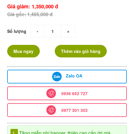
Giá giảm: 1,350,000 đ
Giá gốc: 1,485,000 đ
Số lượng
-
+
Mua ngay
Thêm vào giỏ hàng
Zalo OA
0936 652 727
0977 301 303
1.
Tặng miễn phí banner, thiệp cao cấp (trị giá