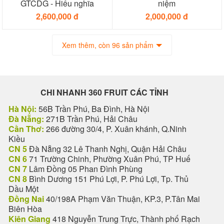
GTCDG - Hiếu nghĩa
niệm
2,600,000 đ
2,000,000 đ
Xem thêm, còn 96 sản phẩm
CHI NHANH 360 FRUIT CÁC TỈNH
Hà Nội:
56B Trần Phú, Ba Đình, Hà Nội
Đà Nẵng:
271B Trần Phú, Hải Châu
Cần Thơ:
266 đường 30/4, P. Xuân khánh, Q.Ninh
Kiều
CN 5
Đà Nẵng 32 Lê Thanh Nghị, Quận Hải Châu
CN 6
71 Trường Chinh, Phường Xuân Phú, TP Huế
CN 7
Lâm Đồng 05 Phan Đình Phùng
CN 8
Bình Dương 151 Phú Lợi, P. Phú Lợi, Tp. Thủ
Dầu Một
Đồng Nai
40/198A Phạm Văn Thuận, KP.3, P.Tân Mai
Biên Hòa
Kiên Giang
418 Nguyễn Trung Trực, Thành phố Rạch