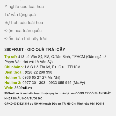
Ý nghĩa các loài hoa
Tư vấn tặng quà
Sự tích các loài hoa
Điện hoa toàn quốc
Điểm bán trái cây tươi
360FRUIT - GIỎ QUÀ TRÁI CÂY
Trụ sở:
413 Lê Văn Sỹ, P.2, Q.Tân Bình, TPHCM (Gần ngã tư
Phạm Văn Hai với Lê Văn Sỹ)
Chi nhánh:
Lô C Hồ Thị Kỷ, P1, Q10, TPHCM
Điện thoại:
(028)22 298 398
Hotline 1:
0936 65 27 27(Ms.Nhi)
Hotline 2:
0977 301 303 - 0933 055 945 (Ms.Vy)
Web:
360fruit.vn
360fruit.vn là website trực thuộc quyền quản lý của CÔNG TY CỔ PHẦN XUẤT
NHẬP KHẨU HOA TƯƠI 360
GPKD 0313524315 do Sở kế hoạch Đầu tư TP. Hồ Chí Minh cấp 06/11/2015