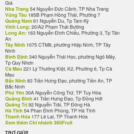
Giá
Nha Trang
54 Nguyễn Đức Cảnh, TP Nha Trang
Vũng Tàu
185B Phạm Hồng Thái, Phường 7
Quảng Nam
61 Nguyễn Du, Tp Tam Kỳ
Vĩnh Long:
20/A2 Phạm Thái Bường
Long An:
163 Nguyễn Đình Chiểu, Phường 3, Tp Tân
An
Tây Ninh
1075 CTM8, phường Hiệp Ninh, TP Tây
Ninh
Bình Định
340 Nguyễn Thái Học, phường Ngô Mây,
Tp Quy Nhơn
Cà Mau
221 Lý Thường Kiệt, K2, Phường 6, Tp Cà
Mau
Bắc Ninh
83 Trần Hưng Đạo, phường Tiền An, TP
Bắc Ninh
Phú Yên
30A Nguyễn Công Trứ, TP Tuy Hòa
Quảng Bình
41 Trần Hưng Đạo, Tp Đồng Hới
Quảng Trị
92 Nguyễn Trãi, TP Đông Hà
Hà Tĩnh
54 Phan Đình Phùng, TP Hà Tĩnh
Thanh Hóa
177 Lê Lai, TP Thanh Hóa
Xem thêm Chi nhánh 360Fruit
TRỢ GIÚP