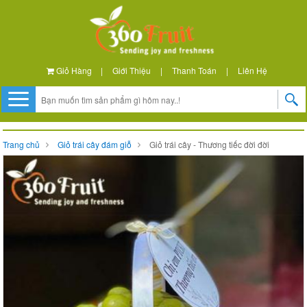
Giỏ Hàng
|
Giới Thiệu
|
Thanh Toán
|
Liên Hệ
Trang chủ
Giỏ trái cây đám giỗ
Giỏ trái cây - Thương tiếc đời đời