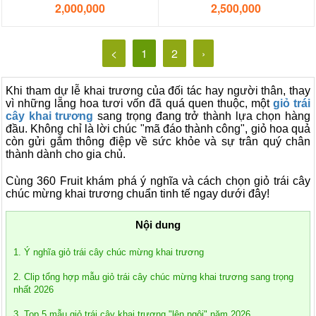
2,000,000
2,500,000
<
1
2
›
Khi tham dự lễ khai trương của đối tác hay người thân, thay
vì những lẵng hoa tươi vốn đã quá quen thuộc, một
giỏ trái
cây khai trương
sang trọng đang trở thành lựa chọn hàng
đầu. Không chỉ là lời chúc "mã đáo thành công", giỏ hoa quả
còn gửi gắm thông điệp về sức khỏe và sự trân quý chân
thành dành cho gia chủ.
Cùng 360 Fruit khám phá ý nghĩa và cách chọn giỏ trái cây
chúc mừng khai trương chuẩn tinh tế ngay dưới đây!
Nội dung
1. Ý nghĩa giỏ trái cây chúc mừng khai trương
2. Clip tổng hợp mẫu giỏ trái cây chúc mừng khai trương sang trọng
nhất 2026
3. Top 5 mẫu giỏ trái cây khai trương "lên ngôi" năm 2026