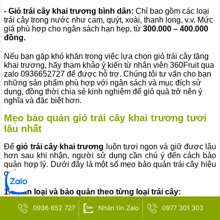
- Giỏ trái cây khai trương bình dân:
Chỉ bao gồm các loại
trái cây trong nước như cam, quýt, xoài, thanh long, v.v. Mức
giá phù hợp cho ngân sách hạn hẹp, từ
300.000 – 400.000
đồng.
Nếu bạn gặp khó khăn trong việc lựa chọn giỏ trái cây tặng
khai trương, hãy tham khảo ý kiến từ nhân viên 360Fruit qua
zalo 0936652727 để được hỗ trợ. Chúng tôi tư vấn cho bạn
những sản phẩm phù hợp với ngân sách và mục đích sử
dụng, đồng thời chia sẻ kinh nghiệm để giỏ quà trở nên ý
nghĩa và đặc biệt hơn.
Mẹo bảo quản giỏ trái cây khai trương tươi
lâu nhất
Để
giỏ trái cây khai trương
luôn tươi ngon và giữ được lâu
hơn sau khi nhận, người sử dụng cần chú ý đến cách bảo
quản hợp lý. Dưới đây là một số mẹo bảo quản trái cây hiệu
quả:
1. Phân loại và bảo quản theo từng loại trái cây:
0936 652 727
Nhắn tin Zalo
0977 301 303
- Trái cây nhiệt đới (như xoài, chuối, đu đủ): Những loại này
nên được giữ ở nhiệt độ phòng, không cần bảo quản trong