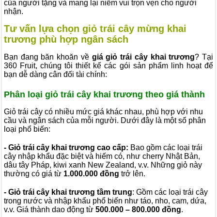
của người tặng và mang lại niềm vui trọn vẹn cho người
nhận.
Tư vấn lựa chọn giỏ trái cây mừng khai
trương phù hợp ngân sách
Bạn đang băn khoăn về
giá giỏ trái cây khai trương
? Tại
360 Fruit, chúng tôi thiết kế các gói sản phẩm linh hoạt để
bạn dễ dàng cân đối tài chính:
Phân loại giỏ trái cây khai trương theo giá thành
Giỏ trái cây có nhiều mức giá khác nhau, phù hợp với nhu
cầu và ngân sách của mỗi người. Dưới đây là một số phân
loại phổ biến:
- Giỏ trái cây khai trương cao cấp:
Bao gồm các loại trái
cây nhập khẩu đặc biệt và hiếm có, như cherry Nhật Bản,
dâu tây Pháp, kiwi xanh New Zealand, v.v. Những giỏ này
thường có giá từ
1.000.000 đồng
trở lên.
- Giỏ trái cây khai trương tầm trung
: Gồm các loại trái cây
trong nước và nhập khẩu phổ biến như táo, nho, cam, dứa,
v.v. Giá thành dao động từ
500.000 – 800.000 đồng
.