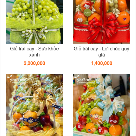
Giỏ trái cây - Sức khỏe
Giỏ trái cây - Lời chúc quý
xanh
giá
2,200,000
1,400,000