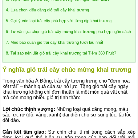
4. Lựa chọn kiểu dáng giỏ trái cây khai trương
5. Gợi ý các loại trái cây phù hợp với từng dịp khai trương
6. Tư vấn lựa chọn giỏ trái cây mừng khai trương phù hợp ngân sách
7. Mẹo bảo quản giỏ trái cây khai trương tươi lâu nhất
8. Tại sao nên đặt giỏ trái cây khai trương tại Tiệm 360 Fruit?
Ý nghĩa giỏ trái cây chúc mừng khai trương
Trong văn hóa Á Đông, trái cây tượng trưng cho "đơm hoa
kết trái" – thành quả của sự nỗ lực. Tặng giỏ trái cây ngày
khai trương không chỉ đơn thuần là một món quà vật chất,
mà còn mang nhiều giá trị tinh thần:
Lời chúc thịnh vượng:
Những loại quả căng mọng, màu
sắc rực rỡ (đỏ, vàng, xanh) đại diện cho sự sung túc, tài lộc
dồi dào.
Gắn kết tâm giao:
Sự chỉn chu, tỉ mỉ trong cách sắp xếp
từng loại quả thể hiện sự trân trọng của bạn đối với mối