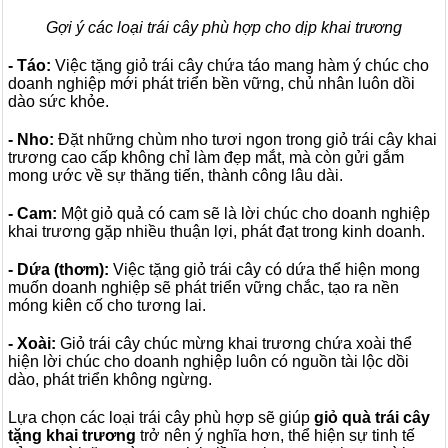
Gợi ý các loại trái cây phù hợp cho dịp khai trương
- Táo:
Việc tặng giỏ trái cây chứa táo mang hàm ý chúc cho
doanh nghiệp mới phát triển bền vững, chủ nhân luôn dồi
dào sức khỏe.
- Nho:
Đặt những chùm nho tươi ngon trong giỏ trái cây khai
trương cao cấp không chỉ làm đẹp mắt, mà còn gửi gắm
mong ước về sự thăng tiến, thành công lâu dài.
- Cam:
Một giỏ quả có cam sẽ là lời chúc cho doanh nghiệp
khai trương gặp nhiều thuận lợi, phát đạt trong kinh doanh.
- Dứa (thơm):
Việc tặng giỏ trái cây có dứa thể hiện mong
muốn doanh nghiệp sẽ phát triển vững chắc, tạo ra nền
móng kiên cố cho tương lai.
- Xoài:
Giỏ trái cây chúc mừng khai trương chứa xoài thể
hiện lời chúc cho doanh nghiệp luôn có nguồn tài lộc dồi
dào, phát triển không ngừng.
Lựa chọn các loại trái cây phù hợp sẽ giúp
giỏ quà trái cây
tặng khai trương
trở nên ý nghĩa hơn, thể hiện sự tinh tế