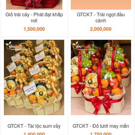
Giỏ trái cây - Phát đạt khắp
GTCKT - Trái ngọt đầu
nơi
cành
1,500,000
2,000,000
GTCKT - Tài lộc sum vầy
GTCKT - Đỏ tươi may mắn
1,400,000
1,750,000