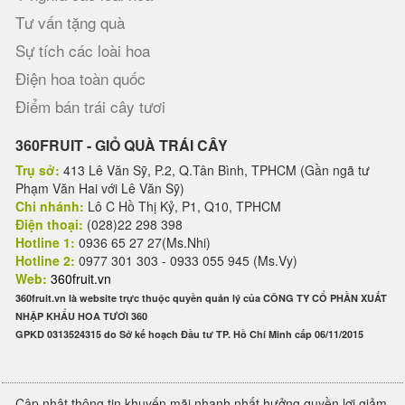
Tư vấn tặng quà
Sự tích các loài hoa
Điện hoa toàn quốc
Điểm bán trái cây tươi
360FRUIT - GIỎ QUÀ TRÁI CÂY
Trụ sở:
413 Lê Văn Sỹ, P.2, Q.Tân Bình, TPHCM (Gần ngã tư
Phạm Văn Hai với Lê Văn Sỹ)
Chi nhánh:
Lô C Hồ Thị Kỷ, P1, Q10, TPHCM
Điện thoại:
(028)22 298 398
Hotline 1:
0936 65 27 27(Ms.Nhi)
Hotline 2:
0977 301 303 - 0933 055 945 (Ms.Vy)
Web:
360fruit.vn
360fruit.vn là website trực thuộc quyền quản lý của CÔNG TY CỔ PHẦN XUẤT
NHẬP KHẨU HOA TƯƠI 360
GPKD 0313524315 do Sở kế hoạch Đầu tư TP. Hồ Chí Minh cấp 06/11/2015
Cập nhật thông tin khuyến mãi nhanh nhất hưởng quyền lợi giảm