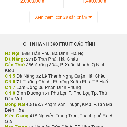
2,000,000 đ
1,400,000 đ
Xem thêm, còn 28 sản phẩm
CHI NHANH 360 FRUIT CÁC TỈNH
Hà Nội:
56B Trần Phú, Ba Đình, Hà Nội
Đà Nẵng:
271B Trần Phú, Hải Châu
Cần Thơ:
266 đường 30/4, P. Xuân khánh, Q.Ninh
Kiều
CN 5
Đà Nẵng 32 Lê Thanh Nghị, Quận Hải Châu
CN 6
71 Trường Chinh, Phường Xuân Phú, TP Huế
CN 7
Lâm Đồng 05 Phan Đình Phùng
CN 8
Bình Dương 151 Phú Lợi, P. Phú Lợi, Tp. Thủ
Dầu Một
Đồng Nai
40/198A Phạm Văn Thuận, KP.3, P.Tân Mai
Biên Hòa
Kiên Giang
418 Nguyễn Trung Trực, Thành phố Rạch
Giá
Nha Trang
54 Nguyễn Đức Cảnh, TP Nha Trang