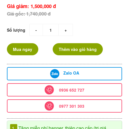
Giá giảm: 1,500,000 đ
Giá gốc: 1,740,000 đ
Số lượng
-
+
Mua ngay
Thêm vào giỏ hàng
Zalo OA
0936 652 727
0977 301 303
1.
Tặng miễn phí banner, thiệp cao cấp (trị giá