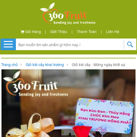
Giỏ Hàng
|
Giới Thiệu
|
Thanh Toán
|
Liên Hệ
Trang chủ
Giỏ trái cây khai trương
Giỏ trái cây - Mừng ngày khởi sự