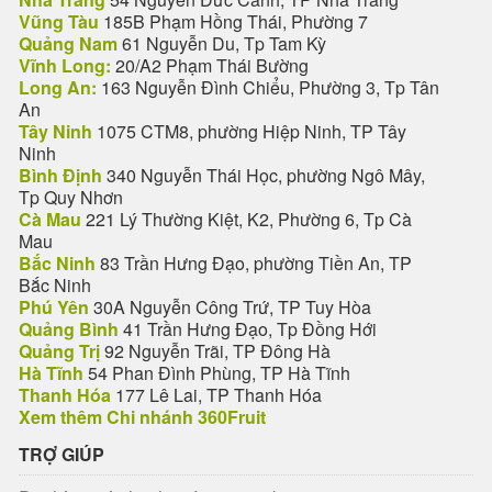
Vũng Tàu
185B Phạm Hồng Thái, Phường 7
Quảng Nam
61 Nguyễn Du, Tp Tam Kỳ
Vĩnh Long:
20/A2 Phạm Thái Bường
Long An:
163 Nguyễn Đình Chiểu, Phường 3, Tp Tân
An
Tây Ninh
1075 CTM8, phường Hiệp Ninh, TP Tây
Ninh
Bình Định
340 Nguyễn Thái Học, phường Ngô Mây,
Tp Quy Nhơn
Cà Mau
221 Lý Thường Kiệt, K2, Phường 6, Tp Cà
Mau
Bắc Ninh
83 Trần Hưng Đạo, phường Tiền An, TP
Bắc Ninh
Phú Yên
30A Nguyễn Công Trứ, TP Tuy Hòa
Quảng Bình
41 Trần Hưng Đạo, Tp Đồng Hới
Quảng Trị
92 Nguyễn Trãi, TP Đông Hà
Hà Tĩnh
54 Phan Đình Phùng, TP Hà Tĩnh
Thanh Hóa
177 Lê Lai, TP Thanh Hóa
Xem thêm Chi nhánh 360Fruit
TRỢ GIÚP