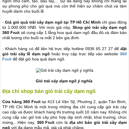
ngon như cam, táo, dâu tây,... Sự đa dạng này không chỉ mang lại
sự phong phú cho giỏ quà mà còn thể hiện sự chăm chút và tâm
huyết dành cho buổi lễ.
-
Giá giỏ quà trái cây dạm ngõ tại TP Hồ Chí Minh
chỉ giao động
từ 1.000.000 VNĐ. Với mức giá này,
Shop giỏ trái cây dạm ngõ
360 Fruit
sẽ cung cấp 1 lẵng hoa quả dạm ngõ đầu đủ và đảm bảo
chất lượng cho buổi ra mắt 2 bên gia đình.
- Khách hàng có để liên hệ trực tiếp hotline 0936 65 27 27 để
đặt
giỏ trái cây lễ dạm ngõ
hoặc truy cập trực tiếp vào website
360
Fruit
để đặt giỏ hoa quả dạm ngõ.
Giỏ trái cây dạm ngõ ý nghĩa
Địa chỉ shop bán giỏ trái cây dạm ngõ
Cửa hàng 360 Fruit
tại 413 Lê Văn Sỹ, Phường 2, quận Tân Bình,
TP Hồ Chí Minh là một trong những địa chỉ cung cấp giỏ trái cây
cao cấp và được khách hàng thị trường suốt 10 năm nay. Không chỉ
cung cấp các giỏ trái cây phù hợp dịp sinh nhật, khai trương, chúc
mừng,...Hiện nay,
360 Fruit
còn là
địa chỉ bán
giỏ trái cây dạm
ngõ
với đa dạng mẫu mã, giá cả phải chăng.