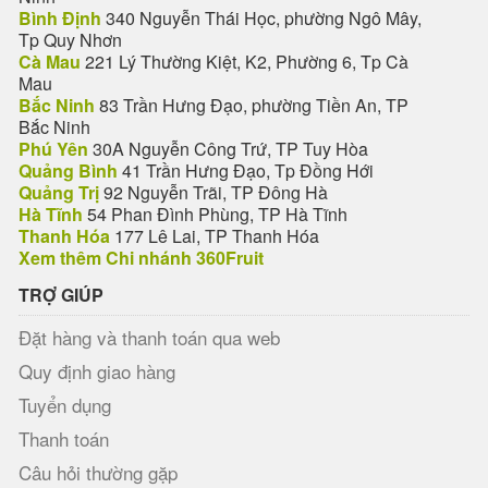
Bình Định
340 Nguyễn Thái Học, phường Ngô Mây,
Tp Quy Nhơn
Cà Mau
221 Lý Thường Kiệt, K2, Phường 6, Tp Cà
Mau
Bắc Ninh
83 Trần Hưng Đạo, phường Tiền An, TP
Bắc Ninh
Phú Yên
30A Nguyễn Công Trứ, TP Tuy Hòa
Quảng Bình
41 Trần Hưng Đạo, Tp Đồng Hới
Quảng Trị
92 Nguyễn Trãi, TP Đông Hà
Hà Tĩnh
54 Phan Đình Phùng, TP Hà Tĩnh
Thanh Hóa
177 Lê Lai, TP Thanh Hóa
Xem thêm Chi nhánh 360Fruit
TRỢ GIÚP
Đặt hàng và thanh toán qua web
Quy định giao hàng
Tuyển dụng
Thanh toán
Câu hỏi thường gặp