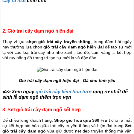
cây ra mắt
chỉn chu
2. Giỏ trái cây dạm ngõ hiện đại
Thay vì lựa
chọn giỏ trái cây truyền thống
, trong đám hỏi ngày
nay thường lựa chọn
giỏ trái cây dạm ngõ hiện đại
để tạo sự mới
lạ với các loại trái cây như nho xanh, táo đỏ, cam vàng,... kết hợp
với ruy băng đỏ trang trí tạo sự mới lạ và độc đáo.
Giỏ trái cây dạm ngõ hiện đại - Gả cho tình yêu
=>> Xem ngay
giỏ trái cây kèm hoa tươi
rạng rỡ nhất để
sính lễ dạm ngõ thêm trọn vẹn
3. Set giỏ trái cây dạm ngõ kết hợp
Để chiều lòng khách hàng,
Shop giỏ hoa quả
360 Fruit
cho ra mắt
sự kết hợp hài hòa giữa trái cây truyền thống và hiện đại trong
Set
giỏ trái cây dạm ngõ
vừa giữ được nét đẹp truyền thống mà vẫn