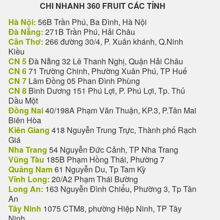
CHI NHANH 360 FRUIT CÁC TỈNH
Hà Nội:
56B Trần Phú, Ba Đình, Hà Nội
Đà Nẵng:
271B Trần Phú, Hải Châu
Cần Thơ:
266 đường 30/4, P. Xuân khánh, Q.Ninh
Kiều
CN 5
Đà Nẵng 32 Lê Thanh Nghị, Quận Hải Châu
CN 6
71 Trường Chinh, Phường Xuân Phú, TP Huế
CN 7
Lâm Đồng 05 Phan Đình Phùng
CN 8
Bình Dương 151 Phú Lợi, P. Phú Lợi, Tp. Thủ
Dầu Một
Đồng Nai
40/198A Phạm Văn Thuận, KP.3, P.Tân Mai
Biên Hòa
Kiên Giang
418 Nguyễn Trung Trực, Thành phố Rạch
Giá
Nha Trang
54 Nguyễn Đức Cảnh, TP Nha Trang
Vũng Tàu
185B Phạm Hồng Thái, Phường 7
Quảng Nam
61 Nguyễn Du, Tp Tam Kỳ
Vĩnh Long:
20/A2 Phạm Thái Bường
Long An:
163 Nguyễn Đình Chiểu, Phường 3, Tp Tân
An
Tây Ninh
1075 CTM8, phường Hiệp Ninh, TP Tây
Ninh