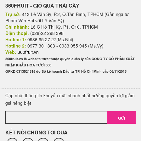
360FRUIT - GIỎ QUÀ TRÁI CÂY
Trụ sở:
413 Lê Văn Sỹ, P.2, Q.Tân Bình, TPHCM (Gần ngã tư
Phạm Văn Hai với Lê Văn Sỹ)
Chi nhánh:
Lô C Hồ Thị Kỷ, P1, Q10, TPHCM
Điện thoại:
(028)22 298 398
Hotline 1:
0936 65 27 27(Ms.Nhi)
Hotline 2:
0977 301 303 - 0933 055 945 (Ms.Vy)
Web:
360fruit.vn
360fruit.vn là website trực thuộc quyền quản lý của CÔNG TY CỔ PHẦN XUẤT
NHẬP KHẨU HOA TƯƠI 360
GPKD 0313524315 do Sở kế hoạch Đầu tư TP. Hồ Chí Minh cấp 06/11/2015
Cập nhật thông tin khuyến mãi nhanh nhất hưởng quyền lợi giảm
giá riêng biệt
GỬI
KẾT NỐI CHÚNG TÔI QUA