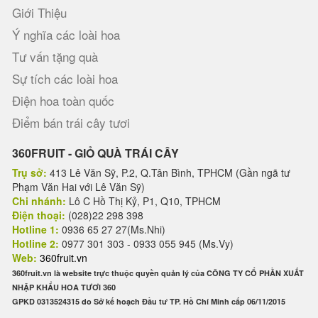
Giới Thiệu
Ý nghĩa các loài hoa
Tư vấn tặng quà
Sự tích các loài hoa
Điện hoa toàn quốc
Điểm bán trái cây tươi
360FRUIT - GIỎ QUÀ TRÁI CÂY
Trụ sở:
413 Lê Văn Sỹ, P.2, Q.Tân Bình, TPHCM (Gần ngã tư
Phạm Văn Hai với Lê Văn Sỹ)
Chi nhánh:
Lô C Hồ Thị Kỷ, P1, Q10, TPHCM
Điện thoại:
(028)22 298 398
Hotline 1:
0936 65 27 27(Ms.Nhi)
Hotline 2:
0977 301 303 - 0933 055 945 (Ms.Vy)
Web:
360fruit.vn
360fruit.vn là website trực thuộc quyền quản lý của CÔNG TY CỔ PHẦN XUẤT
NHẬP KHẨU HOA TƯƠI 360
GPKD 0313524315 do Sở kế hoạch Đầu tư TP. Hồ Chí Minh cấp 06/11/2015