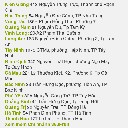
Kiên Giang
418 Nguyễn Trung Trực, Thành phố Rạch
Giá
Nha Trang
54 Nguyễn Đức Cảnh, TP Nha Trang
Vũng Tàu
185B Phạm Hồng Thái, Phường 7
Quảng Nam
61 Nguyễn Du, Tp Tam Kỳ
Vĩnh Long:
20/A2 Phạm Thái Bường
Long An:
163 Nguyễn Đình Chiểu, Phường 3, Tp Tân
An
Tây Ninh
1075 CTM8, phường Hiệp Ninh, TP Tây
Ninh
Bình Định
340 Nguyễn Thái Học, phường Ngô Mây,
Tp Quy Nhơn
Cà Mau
221 Lý Thường Kiệt, K2, Phường 6, Tp Cà
Mau
Bắc Ninh
83 Trần Hưng Đạo, phường Tiền An, TP
Bắc Ninh
Phú Yên
30A Nguyễn Công Trứ, TP Tuy Hòa
Quảng Bình
41 Trần Hưng Đạo, Tp Đồng Hới
Quảng Trị
92 Nguyễn Trãi, TP Đông Hà
Hà Tĩnh
54 Phan Đình Phùng, TP Hà Tĩnh
Thanh Hóa
177 Lê Lai, TP Thanh Hóa
Xem thêm Chi nhánh 360Fruit