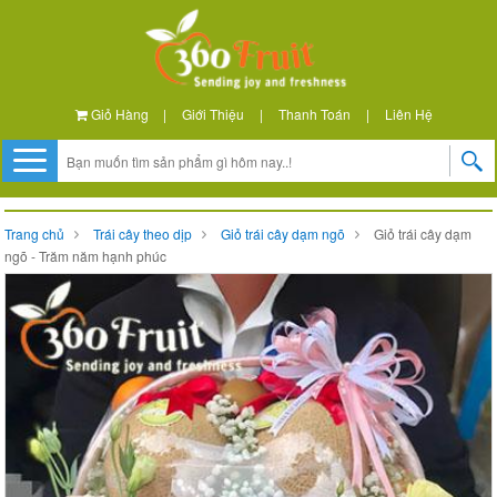
Giỏ Hàng
|
Giới Thiệu
|
Thanh Toán
|
Liên Hệ
Trang chủ
Trái cây theo dịp
Giỏ trái cây dạm ngõ
Giỏ trái cây dạm
ngõ - Trăm năm hạnh phúc