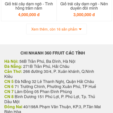
Giỏ trái cây dạm ngõ - Tình
Giỏ trái cây dạm ngõ - Nên
hồng trăm năm
duyên đôi mình
4,000,000 đ
3,000,000 đ
Xem thêm, còn 16 sản phẩm
CHI NHANH 360 FRUIT CÁC TỈNH
Hà Nội:
56B Trần Phú, Ba Đình, Hà Nội
Đà Nẵng:
271B Trần Phú, Hải Châu
Cần Thơ:
266 đường 30/4, P. Xuân khánh, Q.Ninh
Kiều
CN 5
Đà Nẵng 32 Lê Thanh Nghị, Quận Hải Châu
CN 6
71 Trường Chinh, Phường Xuân Phú, TP Huế
CN 7
Lâm Đồng 05 Phan Đình Phùng
CN 8
Bình Dương 151 Phú Lợi, P. Phú Lợi, Tp. Thủ
Dầu Một
Đồng Nai
40/198A Phạm Văn Thuận, KP.3, P.Tân Mai
Biên Hòa