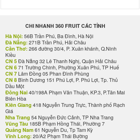
CHI NHANH 360 FRUIT CÁC TỈNH
Hà Nội:
56B Trần Phú, Ba Đình, Hà Nội
Đà Nẵng:
271B Trần Phú, Hải Châu
Cần Thơ:
266 đường 30/4, P. Xuân khánh, Q.Ninh
Kiều
CN 5
Đà Nẵng 32 Lê Thanh Nghị, Quận Hải Châu
CN 6
71 Trường Chinh, Phường Xuân Phú, TP Huế
CN 7
Lâm Đồng 05 Phan Đình Phùng
CN 8
Bình Dương 151 Phú Lợi, P. Phú Lợi, Tp. Thủ
Dầu Một
Đồng Nai
40/198A Phạm Văn Thuận, KP.3, P.Tân Mai
Biên Hòa
Kiên Giang
418 Nguyễn Trung Trực, Thành phố Rạch
Giá
Nha Trang
54 Nguyễn Đức Cảnh, TP Nha Trang
Vũng Tàu
185B Phạm Hồng Thái, Phường 7
Quảng Nam
61 Nguyễn Du, Tp Tam Kỳ
Vĩnh Long:
20/A2 Phạm Thái Bường