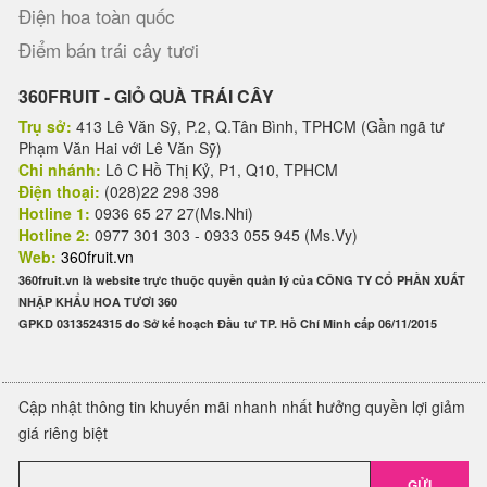
Điện hoa toàn quốc
Điểm bán trái cây tươi
360FRUIT - GIỎ QUÀ TRÁI CÂY
Trụ sở:
413 Lê Văn Sỹ, P.2, Q.Tân Bình, TPHCM (Gần ngã tư
Phạm Văn Hai với Lê Văn Sỹ)
Chi nhánh:
Lô C Hồ Thị Kỷ, P1, Q10, TPHCM
Điện thoại:
(028)22 298 398
Hotline 1:
0936 65 27 27(Ms.Nhi)
Hotline 2:
0977 301 303 - 0933 055 945 (Ms.Vy)
Web:
360fruit.vn
360fruit.vn là website trực thuộc quyền quản lý của CÔNG TY CỔ PHẦN XUẤT
NHẬP KHẨU HOA TƯƠI 360
GPKD 0313524315 do Sở kế hoạch Đầu tư TP. Hồ Chí Minh cấp 06/11/2015
Cập nhật thông tin khuyến mãi nhanh nhất hưởng quyền lợi giảm
giá riêng biệt
GỬI