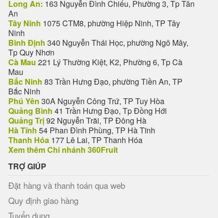
Long An:
163 Nguyễn Đình Chiểu, Phường 3, Tp Tân
An
Tây Ninh
1075 CTM8, phường Hiệp Ninh, TP Tây
Ninh
Bình Định
340 Nguyễn Thái Học, phường Ngô Mây,
Tp Quy Nhơn
Cà Mau
221 Lý Thường Kiệt, K2, Phường 6, Tp Cà
Mau
Bắc Ninh
83 Trần Hưng Đạo, phường Tiền An, TP
Bắc Ninh
Phú Yên
30A Nguyễn Công Trứ, TP Tuy Hòa
Quảng Bình
41 Trần Hưng Đạo, Tp Đồng Hới
Quảng Trị
92 Nguyễn Trãi, TP Đông Hà
Hà Tĩnh
54 Phan Đình Phùng, TP Hà Tĩnh
Thanh Hóa
177 Lê Lai, TP Thanh Hóa
Xem thêm Chi nhánh 360Fruit
TRỢ GIÚP
Đặt hàng và thanh toán qua web
Quy định giao hàng
Tuyển dụng