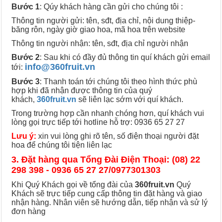
Bước 1
: Qúy khách hàng cần gửi cho chúng tôi :
Thông tin người gửi: tên, sđt, địa chỉ, nội dung thiệp-
băng rôn, ngày giờ giao hoa, mã hoa trên website
Thông tin người nhận: tên, sđt, địa chỉ người nhận
Bước 2
: Sau khi có đầy đủ thông tin quí khách gửi email
info@360fruit.vn
tới:
Bước 3
: Thanh toán tới chúng tôi theo hình thức phù
hợp khi đã nhận được thông tin của quý
khách,
360fruit.vn
sẽ liên lạc sớm với quí khách.
Trong trường hợp cần nhanh chóng hơn, quí khách vui
lòng gọi trực tiếp tới hotline hỗ trợ: 0936 65 27 27
Lưu ý:
xin vui lòng ghi rõ tên, số điện thoại người đặt
hoa để chúng tôi tiện liên lạc
3. Đặt hàng qua Tổng Đài Điện Thoại: (08) 22
298 398 - 0936 65 27 27/0977301303
Khi Quý Khách gọi về tổng đài của
360fruit.vn
Quý
Khách sẽ trực tiếp cung cấp thông tin đặt hàng và giao
nhận hàng. Nhân viên sẽ hướng dẫn, tiếp nhận và sử lý
đơn hàng