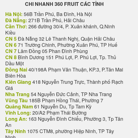
CHI NHANH 360 FRUIT CÁC TỈNH
Hà Nội:
56B Trần Phú, Ba Đình, Hà Nội
Đà Nẵng:
271B Trần Phú, Hải Châu
Cần Thơ:
266 đường 30/4, P. Xuân khánh, Q.Ninh
Kiều
CN 5
Đà Nẵng 32 Lê Thanh Nghị, Quận Hải Châu
CN 6
71 Trường Chinh, Phường Xuân Phú, TP Huế
CN 7
Lâm Đồng 05 Phan Đình Phùng
CN 8
Bình Dương 151 Phú Lợi, P. Phú Lợi, Tp. Thủ
Dầu Một
Đồng Nai
40/198A Phạm Văn Thuận, KP.3, P.Tân Mai
Biên Hòa
Kiên Giang
418 Nguyễn Trung Trực, Thành phố Rạch
Giá
Nha Trang
54 Nguyễn Đức Cảnh, TP Nha Trang
Vũng Tàu
185B Phạm Hồng Thái, Phường 7
Quảng Nam
61 Nguyễn Du, Tp Tam Kỳ
Vĩnh Long:
20/A2 Phạm Thái Bường
Long An:
163 Nguyễn Đình Chiểu, Phường 3, Tp Tân
An
Tây Ninh
1075 CTM8, phường Hiệp Ninh, TP Tây
Ninh