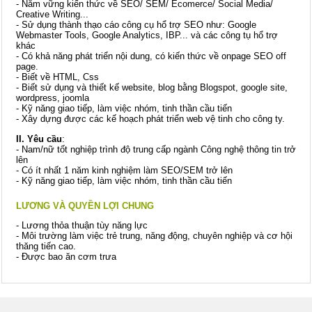
- Nắm vững kiến thức về SEO/ SEM/ Ecomerce/ Social Media/
Creative Writing...
- Sử dụng thành thạo cáo công cụ hổ trợ SEO như: Google
Webmaster Tools, Google Analytics, IBP... và các công tụ hổ trợ
khác
- Có khả năng phát triển nội dung, có kiến thức về onpage SEO off
page.
- Biết về HTML, Css
- Biết sử dụng và thiết kế website, blog bằng Blogspot, google site,
wordpress, joomla
- Kỹ năng giao tiếp, làm việc nhóm, tinh thần cầu tiến
- Xây dựng được các kế hoạch phát triển web vệ tinh cho công ty.
II. Yêu cầu
:
- Nam/nữ tốt nghiệp trình độ trung cấp ngành Công nghệ thông tin trở
lên
- Có ít nhất 1 năm kinh nghiệm làm SEO/SEM trở lên
- Kỹ năng giao tiếp, làm việc nhóm, tinh thần cầu tiến
LƯƠNG VÀ QUYỀN LỢI CHUNG
- Lương thỏa thuận tùy năng lực
- Môi trường làm việc trẻ trung, năng động, chuyên nghiệp và cơ hội
thăng tiến cao.
- Được bao ăn cơm trưa