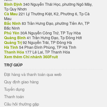
Bình Định
340 Nguyễn Thái Học, phường Ngô Mây,
Tp Quy Nhơn
Cà Mau
221 Lý Thường Kiệt, K2, Phường 6, Tp Cà
Mau
Bắc Ninh
83 Trần Hưng Đạo, phường Tiền An, TP
Bắc Ninh
Phú Yên
30A Nguyễn Công Trứ, TP Tuy Hòa
Quảng Bình
41 Trần Hưng Đạo, Tp Đồng Hới
Quảng Trị
92 Nguyễn Trãi, TP Đông Hà
Hà Tĩnh
54 Phan Đình Phùng, TP Hà Tĩnh
Thanh Hóa
177 Lê Lai, TP Thanh Hóa
Xem thêm Chi nhánh 360Fruit
TRỢ GIÚP
Đặt hàng và thanh toán qua web
Quy định giao hàng
Tuyển dụng
Thanh toán
Câu hỏi thường gặp