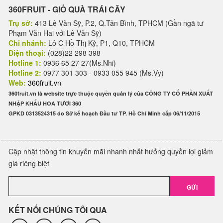
360FRUIT - GIỎ QUÀ TRÁI CÂY
Trụ sở:
413 Lê Văn Sỹ, P.2, Q.Tân Bình, TPHCM (Gần ngã tư
Phạm Văn Hai với Lê Văn Sỹ)
Chi nhánh:
Lô C Hồ Thị Kỷ, P1, Q10, TPHCM
Điện thoại:
(028)22 298 398
Hotline 1:
0936 65 27 27(Ms.Nhi)
Hotline 2:
0977 301 303 - 0933 055 945 (Ms.Vy)
Web:
360fruit.vn
360fruit.vn là website trực thuộc quyền quản lý của CÔNG TY CỔ PHẦN XUẤT
NHẬP KHẨU HOA TƯƠI 360
GPKD 0313524315 do Sở kế hoạch Đầu tư TP. Hồ Chí Minh cấp 06/11/2015
Cập nhật thông tin khuyến mãi nhanh nhất hưởng quyền lợi giảm
giá riêng biệt
GỬI
KẾT NỐI CHÚNG TÔI QUA