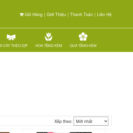
Giỏ Hàng
|
Giới Thiệu
|
Thanh Toán
|
Liên Hệ
I CÂY THEO DỊP
HOA TẶNG KÈM
QUÀ TẶNG KÈM
Xếp theo: