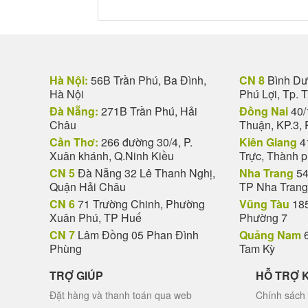
Hà Nội:
56B Trần Phú, Ba Đình,
CN 8
Bình Dươ
Hà Nội
Phú Lợi, Tp. 
Đà Nẵng:
271B Trần Phú, Hải
Đồng Nai
40/
Châu
Thuận, KP.3, 
Cần Thơ:
266 đường 30/4, P.
Kiên Giang
4
Xuân khánh, Q.Ninh Kiều
Trực, Thành 
CN 5
Đà Nẵng 32 Lê Thanh Nghị,
Nha Trang
54
Quận Hải Châu
TP Nha Trang
CN 6
71 Trường Chinh, Phường
Vũng Tàu
185
Xuân Phú, TP Huế
Phường 7
- Giá thành phải chăng, phù hợp với n
CN 7
Lâm Đồng 05 Phan Đình
Quảng Nam
6
Phùng
Tam Kỳ
Không quá ngạc nhiên khi dịp cuối năm, hầu hế
nhiều mặt hàng để bạn lựa chọn làm quà biếu
TRỢ GIÚP
HỖ TRỢ 
Đặt hàng và thanh toán qua web
Chính sách 