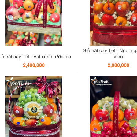
Giỏ trái cây Tết - Ngọt ng
iỏ trái cây Tết - Vui xuân rước lộc
viên
2,400,000
2,000,000