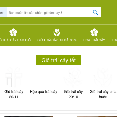
anh
Ỏ TRÁI CÂY ĐÁM GIỖ
GIỎ TRÁI CÂY ƯU ĐÃI 30%
HOA TRÁI CÂY
TRÁ
Giỏ trái cây tết
Giỏ trái cây
Hộp quà trái cây
Giỏ trái cây
Giỏ trái cây chia
20/11
20/10
buồn