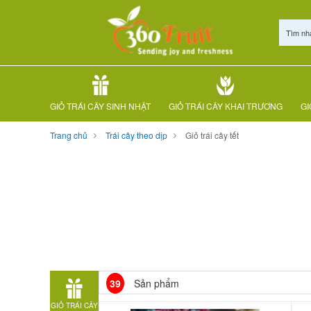
Tìm nh
GIỎ TRÁI CÂY SINH NHẬT
GIỎ TRÁI CÂY KHAI TRƯƠNG
GI
Trang chủ
Trái cây theo dịp
Giỏ trái cây tết
39
Sản phẩm
GIỎ TRÁI CÂY