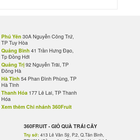
Phú Yên
30A Nguyễn Công Trứ,
TP Tuy Hòa
Quảng Bình
41 Trần Hưng Đạo,
Tp Đồng Hới
Quảng Trị
92 Nguyễn Trãi, TP
Đông Hà
Hà Tĩnh
54 Phan Đình Phùng, TP
Hà Tĩnh
Thanh Hóa
177 Lê Lai, TP Thanh
Hóa
Xem thêm Chi nhánh 360Fruit
a quà tặng biếu đối tác, nhân viên, khách hàng,... Sẽ có
360FRUIT - GIỎ QUÀ TRÁI CÂY
Trụ sở:
413 Lê Văn Sỹ, P.2, Q.Tân Bình,