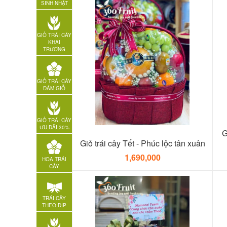
SINH NHẬT
GIỎ TRÁI CÂY
KHAI
TRƯƠNG
GIỎ TRÁI CÂY
ĐÁM GIỖ
GIỎ TRÁI CÂY
ƯU ĐÃI 30%
G
Giỏ trái cây Tết - Phúc lộc tân xuân
1,690,000
HOA TRÁI
CÂY
TRÁI CÂY
THEO DỊP