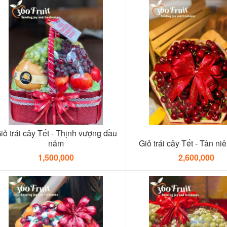
iỏ trái cây Tết - Thịnh vượng đầu
năm
Giỏ trái cây Tết - Tân niên
1,500,000
2,600,000