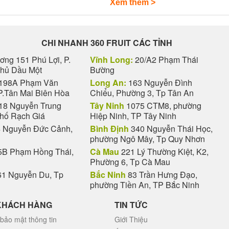
Xem thêm >
CHI NHANH 360 FRUIT CÁC TỈNH
ng 151 Phú Lợi, P.
Vĩnh Long:
20/A2 Phạm Thái
Thủ Dầu Một
Bường
198A Phạm Văn
Long An:
163 Nguyễn Đình
P.Tân Mai Biên Hòa
Chiểu, Phường 3, Tp Tân An
18 Nguyễn Trung
Tây Ninh
1075 CTM8, phường
phố Rạch Giá
Hiệp Ninh, TP Tây Ninh
 Nguyễn Đức Cảnh,
Bình Định
340 Nguyễn Thái Học,
phường Ngô Mây, Tp Quy Nhơn
Giỏ trái cây tết - Đón xuân an khang
B Phạm Hồng Thái,
Cà Mau
221 Lý Thường Kiệt, K2,
Phường 6, Tp Cà Mau
hiều doanh nghiệp, cá nhân
1 Nguyễn Du, Tp
Bắc Ninh
83 Trần Hưng Đạo,
phường Tiền An, TP Bắc Ninh
t tất cả doanh nghiệp, tổ chức, đoàn thể, cá nhân đều tất bật tìm mu
 như
lẵng hoa tươi chúc mừng
,
yến sào cao cấp
,...
KHÁCH HÀNG
TIN TỨC
bảo mật thông tin
Giới Thiệu