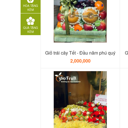
HOA TẶNG
KÈM
QUÀ TẶNG
KÈM
Giỏ trái cây Tết - Đầu năm phú quý
G
2,000,000