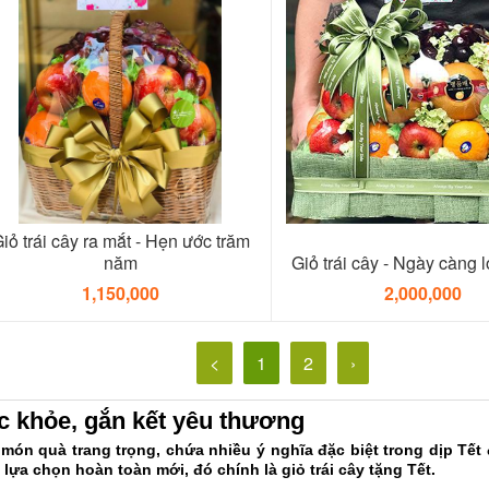
iỏ trái cây ra mắt - Hẹn ước trăm
năm
Giỏ trái cây - Ngày càng
1,150,000
2,000,000
<
1
2
›
ức khỏe, gắn kết yêu thương
g món quà trang trọng, chứa nhiều ý nghĩa đặc biệt trong dịp Tế
lựa chọn hoàn toàn mới, đó chính là giỏ trái cây tặng Tết.