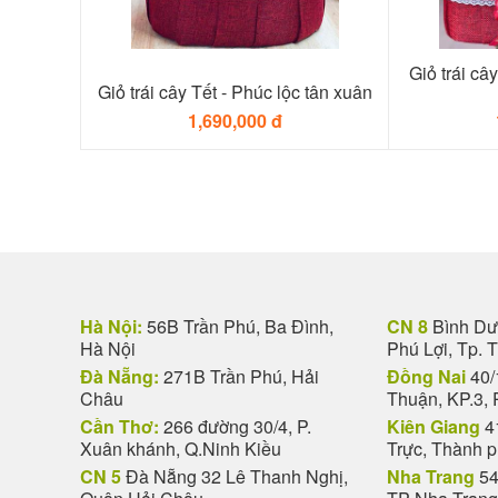
Giỏ trái cây
Giỏ trái cây Tết - Phúc lộc tân xuân
1,690,000 đ
Hà Nội:
56B Trần Phú, Ba Đình,
CN 8
Bình Dươ
Hà Nội
Phú Lợi, Tp. 
Đà Nẵng:
271B Trần Phú, Hải
Đồng Nai
40/
Châu
Thuận, KP.3, 
Cần Thơ:
266 đường 30/4, P.
Kiên Giang
4
Xuân khánh, Q.Ninh Kiều
Trực, Thành 
CN 5
Đà Nẵng 32 Lê Thanh Nghị,
Nha Trang
54