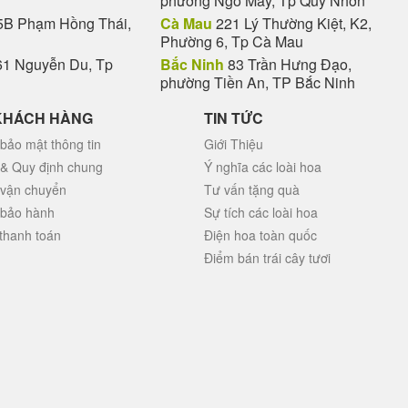
phường Ngô Mây, Tp Quy Nhơn
B Phạm Hồng Thái,
Cà Mau
221 Lý Thường Kiệt, K2,
Phường 6, Tp Cà Mau
1 Nguyễn Du, Tp
Bắc Ninh
83 Trần Hưng Đạo,
phường Tiền An, TP Bắc Ninh
KHÁCH HÀNG
TIN TỨC
bảo mật thông tin
Giới Thiệu
 & Quy định chung
Ý nghĩa các loài hoa
 vận chuyển
Tư vấn tặng quà
 bảo hành
Sự tích các loài hoa
thanh toán
Điện hoa toàn quốc
Điểm bán trái cây tươi