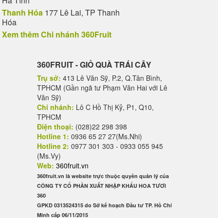
Hà Tĩnh
Thanh Hóa
177 Lê Lai, TP Thanh
Hóa
Xem thêm Chi nhánh 360Fruit
360FRUIT - GIỎ QUÀ TRÁI CÂY
Trụ sở:
413 Lê Văn Sỹ, P.2, Q.Tân Bình,
TPHCM (Gần ngã tư Phạm Văn Hai với Lê
Văn Sỹ)
Chi nhánh:
Lô C Hồ Thị Kỷ, P1, Q10,
TPHCM
Điện thoại:
(028)22 298 398
Hotline 1:
0936 65 27 27(Ms.Nhi)
Hotline 2:
0977 301 303 - 0933 055 945
(Ms.Vy)
Web:
360fruit.vn
360fruit.vn là website trực thuộc quyền quản lý của
CÔNG TY CỔ PHẦN XUẤT NHẬP KHẨU HOA TƯƠI
360
GPKD 0313524315 do Sở kế hoạch Đầu tư TP. Hồ Chí
Minh cấp 06/11/2015