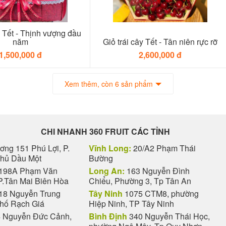
 Tết - Thịnh vượng đầu
năm
Giỏ trái cây Tết - Tân niên rực rỡ
1,500,000 đ
2,600,000 đ
Xem thêm, còn 6 sản phẩm
CHI NHANH 360 FRUIT CÁC TỈNH
ng 151 Phú Lợi, P.
Vĩnh Long:
20/A2 Phạm Thái
Thủ Dầu Một
Bường
198A Phạm Văn
Long An:
163 Nguyễn Đình
P.Tân Mai Biên Hòa
Chiểu, Phường 3, Tp Tân An
18 Nguyễn Trung
Tây Ninh
1075 CTM8, phường
phố Rạch Giá
Hiệp Ninh, TP Tây Ninh
 Nguyễn Đức Cảnh,
Bình Định
340 Nguyễn Thái Học,