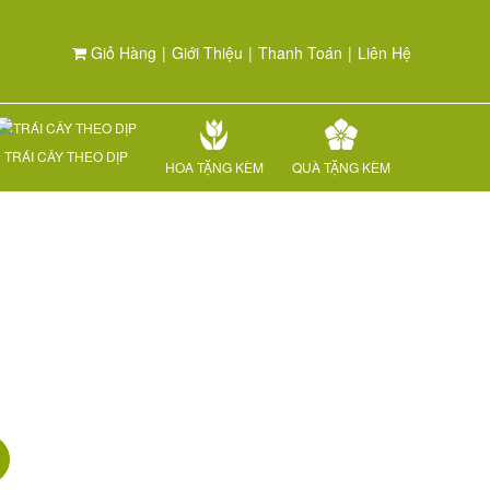
Giỏ Hàng
|
Giới Thiệu
|
Thanh Toán
|
Liên Hệ
TRÁI CÂY THEO DỊP
HOA TẶNG KÈM
QUÀ TẶNG KÈM