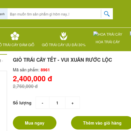
anh
HOA TRÁI CÂY
Ỏ TRÁI CÂY ĐÁM GIỖ
GIỎ TRÁI CÂY ƯU ĐÃI 30%
GIỎ TRÁI CÂY TẾT - VUI XUÂN RƯỚC LỘC
t -
Mã sản phẩm:
8961
2,400,000 đ
2,760,000 đ
Số lượng
-
+
Mua ngay
Thêm vào giỏ hàng