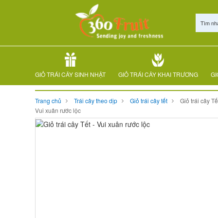
Tìm nh
GIỎ TRÁI CÂY SINH NHẬT
GIỎ TRÁI CÂY KHAI TRƯƠNG
GI
Trang chủ
Trái cây theo dịp
Giỏ trái cây tết
Giỏ trái cây Tế
Vui xuân rước lộc