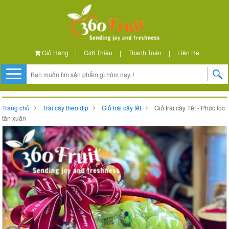
Giỏ Hàng
|
Giới Thiệu
|
Thanh Toán
|
Liên Hệ
Trang chủ
Trái cây theo dịp
Giỏ trái cây tết
Giỏ trái cây Tết - Phúc lộc
tân xuân