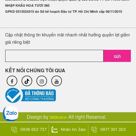
NHẬP KHẨU HOA TƯƠI 360
GPKD 0313524315 do Sở kế hoạch Đầu tư TP. Hồ Chí Minh cấp 06/11/2015
Cập nhật thông tin khuyến mãi nhanh nhất hưởng quyền lợi giảm
giá riêng biệt
GỬI
KẾT NỐI CHÚNG TÔI QUA
Design by
All right Reserval.
360fruit.vn
0936 652 727
Nhắn tin Zalo
0977 301 303