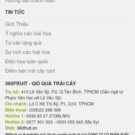
TIN TỨC
Giới Thiệu
Ý nghĩa các loài hoa
Tư vấn tặng quà
Sự tích các loài hoa
Điện hoa toàn quốc
Điểm bán trái cây tươi
360FRUIT - GIỎ QUÀ TRÁI CÂY
Trụ sở:
413 Lê Văn Sỹ, P.2, Q.Tân Bình, TPHCM (Gần ngã tư
Phạm Văn Hai với Lê Văn Sỹ)
Chi nhánh:
Lô C Hồ Thị Kỷ, P1, Q10, TPHCM
Điện thoại:
(028)22 298 398
Hotline 1:
0936 65 27 27(Ms.Nhi)
Hotline 2:
0977 301 303 - 0933 055 945 (Ms.Vy)
Web:
360fruit.vn
360fruit.vn là website trực thuộc quyền quản lý của CÔNG TY CỔ PHẦN XUẤT