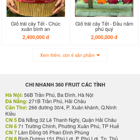
Giỏ trái cây Tết - Chúc
Giỏ trái cây Tết - Đầu năm
xuân bình an
phú quý
2,400,000 đ
2,000,000 đ
Xem thêm, còn 6 sản phẩm
CHI NHANH 360 FRUIT CÁC TỈNH
Hà Nội:
56B Trần Phú, Ba Đình, Hà Nội
Đà Nẵng:
271B Trần Phú, Hải Châu
Cần Thơ:
266 đường 30/4, P. Xuân khánh, Q.Ninh
Kiều
CN 5
Đà Nẵng 32 Lê Thanh Nghị, Quận Hải Châu
CN 6
71 Trường Chinh, Phường Xuân Phú, TP Huế
CN 7
Lâm Đồng 05 Phan Đình Phùng
CN 8
Bình Dương 151 Phú Lợi, P. Phú Lợi, Tp. Thủ