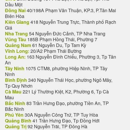
Dầu Một
Đồng Nai
40/198A Phạm Văn Thuận, KP.3, P.Tân Mai
Biên Hòa
Kiên Giang
418 Nguyễn Trung Trực, Thành phố Rạch
Giá
Nha Trang
54 Nguyễn Đức Cảnh, TP Nha Trang
Vũng Tàu
185B Phạm Hồng Thái, Phường 7
Quảng Nam
61 Nguyễn Du, Tp Tam Kỳ
Vĩnh Long:
20/A2 Phạm Thái Bường
Long An:
163 Nguyễn Đình Chiểu, Phường 3, Tp Tân
An
Tây Ninh
1075 CTM8, phường Hiệp Ninh, TP Tây
Ninh
Bình Định
340 Nguyễn Thái Học, phường Ngô Mây,
Tp Quy Nhơn
Cà Mau
221 Lý Thường Kiệt, K2, Phường 6, Tp Cà
Mau
Bắc Ninh
83 Trần Hưng Đạo, phường Tiền An, TP
Bắc Ninh
Phú Yên
30A Nguyễn Công Trứ, TP Tuy Hòa
Quảng Bình
41 Trần Hưng Đạo, Tp Đồng Hới
Quảng Trị
92 Nguyễn Trãi, TP Đông Hà