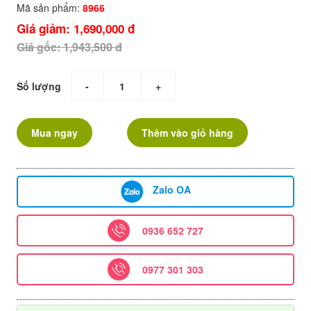
Mã sản phẩm:
8966
Giá giảm: 1,690,000 đ
Giá gốc: 1,943,500 đ
Số lượng
-
+
Mua ngay
Thêm vào giỏ hàng
Zalo OA
0936 652 727
0977 301 303