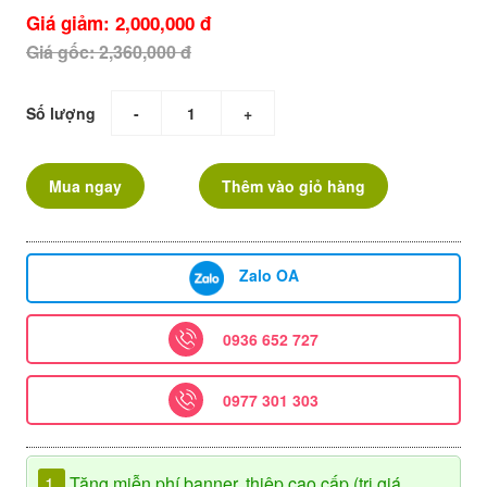
Giá giảm: 2,000,000 đ
Giá gốc: 2,360,000 đ
Số lượng
-
+
Mua ngay
Thêm vào giỏ hàng
Zalo OA
0936 652 727
0977 301 303
1.
Tặng miễn phí banner, thiệp cao cấp (trị giá