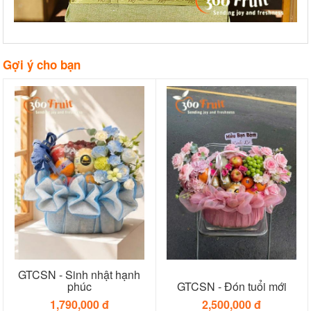
Gợi ý cho bạn
GTCSN - Sinh nhật hạnh
phúc
GTCSN - Đón tuổi mới
1,790,000 đ
2,500,000 đ