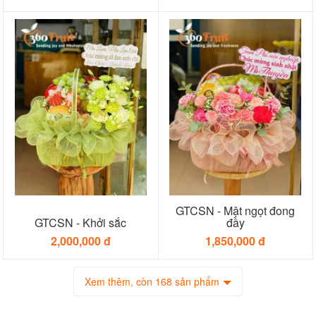
GTCSN - Mật ngọt đong
GTCSN - Khởi sắc
đầy
2,000,000 đ
1,850,000 đ
Xem thêm, còn 168 sản phẩm