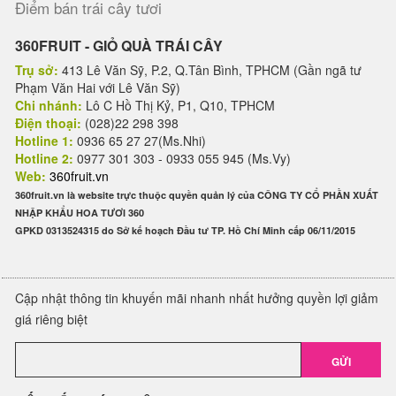
Điểm bán trái cây tươi
360FRUIT - GIỎ QUÀ TRÁI CÂY
Trụ sở:
413 Lê Văn Sỹ, P.2, Q.Tân Bình, TPHCM (Gần ngã tư
Phạm Văn Hai với Lê Văn Sỹ)
Chi nhánh:
Lô C Hồ Thị Kỷ, P1, Q10, TPHCM
Điện thoại:
(028)22 298 398
Hotline 1:
0936 65 27 27(Ms.Nhi)
Hotline 2:
0977 301 303 - 0933 055 945 (Ms.Vy)
Web:
360fruit.vn
360fruit.vn là website trực thuộc quyền quản lý của CÔNG TY CỔ PHẦN XUẤT
NHẬP KHẨU HOA TƯƠI 360
GPKD 0313524315 do Sở kế hoạch Đầu tư TP. Hồ Chí Minh cấp 06/11/2015
Cập nhật thông tin khuyến mãi nhanh nhất hưởng quyền lợi giảm
giá riêng biệt
GỬI