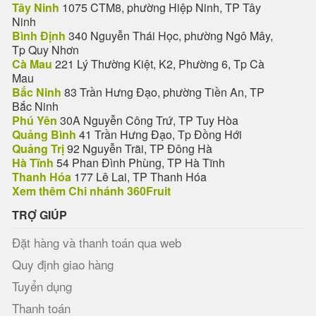
Tây Ninh
1075 CTM8, phường Hiệp Ninh, TP Tây
Ninh
Bình Định
340 Nguyễn Thái Học, phường Ngô Mây,
Tp Quy Nhơn
Cà Mau
221 Lý Thường Kiệt, K2, Phường 6, Tp Cà
Mau
Bắc Ninh
83 Trần Hưng Đạo, phường Tiền An, TP
Bắc Ninh
Phú Yên
30A Nguyễn Công Trứ, TP Tuy Hòa
Quảng Bình
41 Trần Hưng Đạo, Tp Đồng Hới
Quảng Trị
92 Nguyễn Trãi, TP Đông Hà
Hà Tĩnh
54 Phan Đình Phùng, TP Hà Tĩnh
Thanh Hóa
177 Lê Lai, TP Thanh Hóa
Xem thêm Chi nhánh 360Fruit
TRỢ GIÚP
Đặt hàng và thanh toán qua web
Quy định giao hàng
Tuyển dụng
Thanh toán