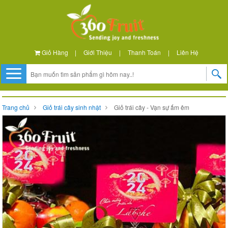
Giỏ Hàng
|
Giới Thiệu
|
Thanh Toán
|
Liên Hệ
Trang chủ
Giỏ trái cây sinh nhật
Giỏ trái cây - Vạn sự ấm êm