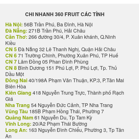
CHI NHANH 360 FRUIT CÁC TỈNH
Hà Nội:
56B Trần Phú, Ba Đình, Hà Nội
Đà Nẵng:
271B Trần Phú, Hải Châu
Cần Thơ:
266 đường 30/4, P. Xuân khánh, Q.Ninh
Kiều
CN 5
Đà Nẵng 32 Lê Thanh Nghị, Quận Hải Châu
CN 6
71 Trường Chinh, Phường Xuân Phú, TP Huế
CN 7
Lâm Đồng 05 Phan Đình Phùng
CN 8
Bình Dương 151 Phú Lợi, P. Phú Lợi, Tp. Thủ
Dầu Một
Đồng Nai
40/198A Phạm Văn Thuận, KP.3, P.Tân Mai
Biên Hòa
Kiên Giang
418 Nguyễn Trung Trực, Thành phố Rạch
Giá
Nha Trang
54 Nguyễn Đức Cảnh, TP Nha Trang
Vũng Tàu
185B Phạm Hồng Thái, Phường 7
Quảng Nam
61 Nguyễn Du, Tp Tam Kỳ
Vĩnh Long:
20/A2 Phạm Thái Bường
Long An:
163 Nguyễn Đình Chiểu, Phường 3, Tp Tân
An