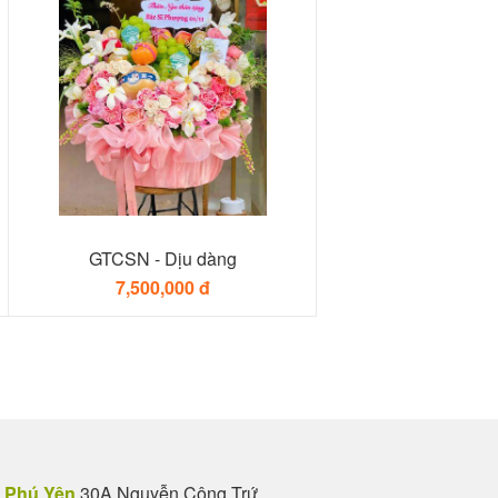
GTCSN - Dịu dàng
7,500,000 đ
Phú Yên
30A Nguyễn Công Trứ,