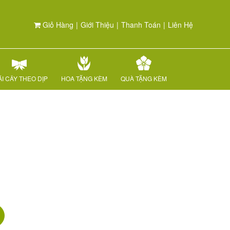
Giỏ Hàng
|
Giới Thiệu
|
Thanh Toán
|
Liên Hệ
I CÂY THEO DỊP
HOA TẶNG KÈM
QUÀ TẶNG KÈM