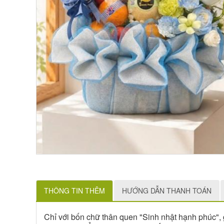
THÔNG TIN THÊM
HƯỚNG DẪN THANH TOÁN
Chỉ với bốn chữ thân quen "Sinh nhật hạnh phúc", g