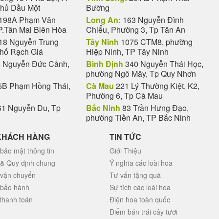
Thủ Dầu Một
Bường
198A Phạm Văn
Long An:
163 Nguyễn Đình
P.Tân Mai Biên Hòa
Chiểu, Phường 3, Tp Tân An
18 Nguyễn Trung
Tây Ninh
1075 CTM8, phường
phố Rạch Giá
Hiệp Ninh, TP Tây Ninh
 Nguyễn Đức Cảnh,
Bình Định
340 Nguyễn Thái Học,
phường Ngô Mây, Tp Quy Nhơn
B Phạm Hồng Thái,
Cà Mau
221 Lý Thường Kiệt, K2,
Phường 6, Tp Cà Mau
1 Nguyễn Du, Tp
Bắc Ninh
83 Trần Hưng Đạo,
phường Tiền An, TP Bắc Ninh
KHÁCH HÀNG
TIN TỨC
bảo mật thông tin
Giới Thiệu
 & Quy định chung
Ý nghĩa các loài hoa
 vận chuyển
Tư vấn tặng quà
 bảo hành
Sự tích các loài hoa
thanh toán
Điện hoa toàn quốc
Điểm bán trái cây tươi