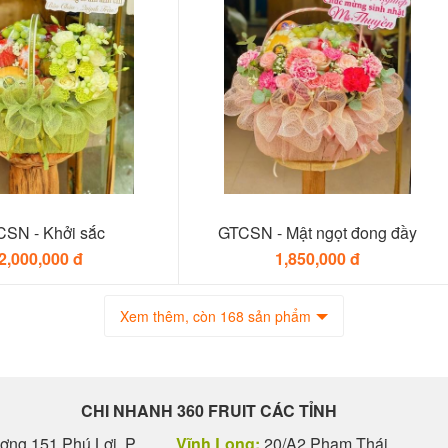
SN - Khởi sắc
GTCSN - Mật ngọt đong đầy
2,000,000 đ
1,850,000 đ
Xem thêm, còn 168 sản phẩm
CHI NHANH 360 FRUIT CÁC TỈNH
ng 151 Phú Lợi, P.
Vĩnh Long:
20/A2 Phạm Thái