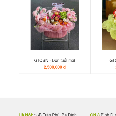
GTCSN - Đón tuổi mới
GTC
2,500,000 đ
Hà Nội:
56B Trần Phú, Ba Đình,
CN 8
Bình Dươ