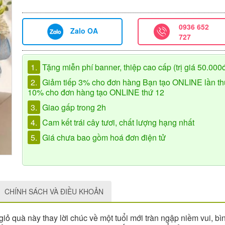
0936 652
Zalo OA
727
1.
Tặng miễn phí banner, thiệp cao cấp (trị giá 50.000
2.
Giảm tiếp 3% cho đơn hàng Bạn tạo ONLINE lần th
10% cho đơn hàng tạo ONLINE thứ 12
3.
Giao gấp trong 2h
4.
Cam kết trái cây tươi, chất lượng hạng nhất
5.
Giá chưa bao gồm hoá đơn điện tử
CHÍNH SÁCH VÀ ĐIỀU KHOẢN
iỏ quà này thay lời chúc về một tuổi mới tràn ngập niềm vui, bìn