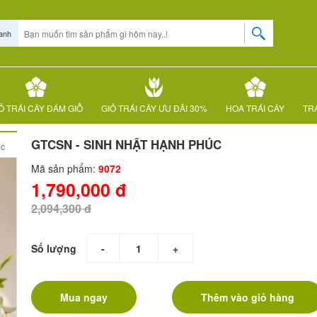
anh
Ỏ TRÁI CÂY ĐÁM GIỖ
GIỎ TRÁI CÂY ƯU ĐÃI 30%
HOA TRÁI CÂY
TRÁ
GTCSN - SINH NHẬT HẠNH PHÚC
úc
Mã sản phẩm:
9072
1,790,000 đ
2,094,300 đ
Số lượng
-
+
Mua ngay
Thêm vào giỏ hàng