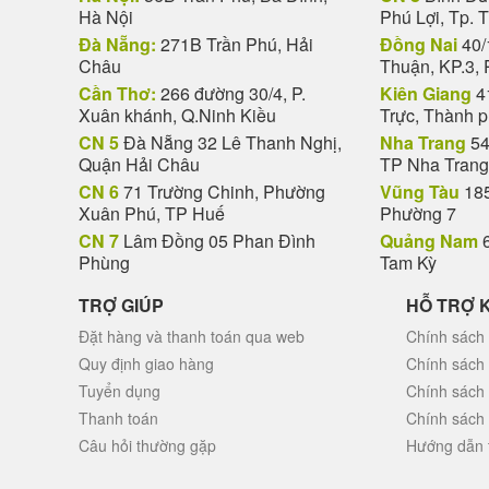
Hà Nội
Phú Lợi, Tp. 
Đà Nẵng:
271B Trần Phú, Hải
Đồng Nai
40/
Châu
Thuận, KP.3, 
Cần Thơ:
266 đường 30/4, P.
Kiên Giang
4
Xuân khánh, Q.Ninh Kiều
Trực, Thành 
CN 5
Đà Nẵng 32 Lê Thanh Nghị,
Nha Trang
54
Quận Hải Châu
TP Nha Trang
CN 6
71 Trường Chinh, Phường
Vũng Tàu
185
Xuân Phú, TP Huế
Phường 7
CN 7
Lâm Đồng 05 Phan Đình
Quảng Nam
6
Phùng
Tam Kỳ
TRỢ GIÚP
HỖ TRỢ 
Đặt hàng và thanh toán qua web
Chính sách 
Quy định giao hàng
Chính sách
Tuyển dụng
Chính sách
Thanh toán
Chính sách
Câu hỏi thường gặp
Hướng dẫn 