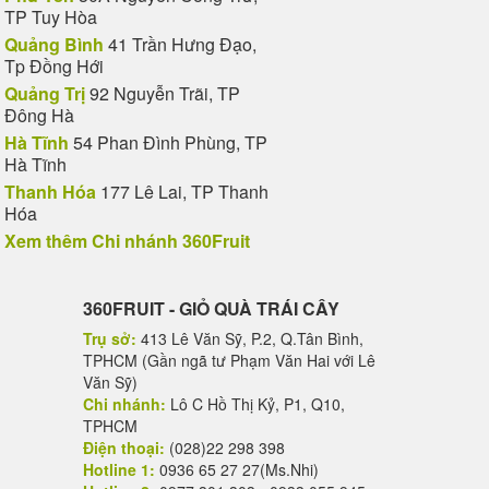
TP Tuy Hòa
Quảng Bình
41 Trần Hưng Đạo,
Tp Đồng Hới
Quảng Trị
92 Nguyễn Trãi, TP
Đông Hà
Hà Tĩnh
54 Phan Đình Phùng, TP
Hà Tĩnh
Thanh Hóa
177 Lê Lai, TP Thanh
Hóa
Xem thêm Chi nhánh 360Fruit
360FRUIT - GIỎ QUÀ TRÁI CÂY
Trụ sở:
413 Lê Văn Sỹ, P.2, Q.Tân Bình,
TPHCM (Gần ngã tư Phạm Văn Hai với Lê
Văn Sỹ)
Chi nhánh:
Lô C Hồ Thị Kỷ, P1, Q10,
TPHCM
Điện thoại:
(028)22 298 398
Hotline 1:
0936 65 27 27(Ms.Nhi)