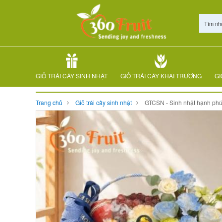
Tìm nh
GIỎ TRÁI CÂY SINH NHẬT
GIỎ TRÁI CÂY KHAI TRƯƠNG
GI
Trang chủ
Giỏ trái cây sinh nhật
GTCSN - Sinh nhật hạnh ph