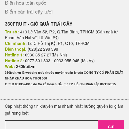
Điện hoa toàn quốc
Điểm bán trái cây tươi
360FRUIT - GIỎ QUÀ TRÁI CÂY
Trụ sở:
413 Lê Văn Sỹ, P.2, Q.Tân Bình, TPHCM (Gần ngã tư
Phạm Văn Hai với Lê Văn Sỹ)
Chi nhánh:
Lô C Hồ Thị Kỷ, P1, Q10, TPHCM
Điện thoại:
(028)22 298 398
Hotline 1:
0936 65 27 27(Ms.Nhi)
Hotline 2:
0977 301 303 - 0933 055 945 (Ms.Vy)
Web:
360fruit.vn
360fruit.vn là website trực thuộc quyền quản lý của CÔNG TY CỔ PHẦN XUẤT
NHẬP KHẨU HOA TƯƠI 360
GPKD 0313524315 do Sở kế hoạch Đầu tư TP. Hồ Chí Minh cấp 06/11/2015
Cập nhật thông tin khuyến mãi nhanh nhất hưởng quyền lợi giảm
giá riêng biệt
GỬI