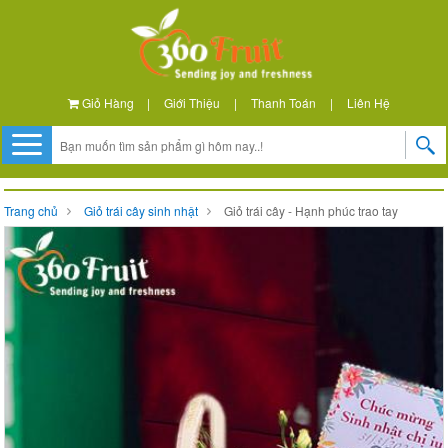
Giỏ Hàng
|
Giới Thiệu
|
Thanh Toán
|
Liên Hệ
Trang chủ
Giỏ trái cây sinh nhật
Giỏ trái cây - Hạnh phúc trao tay