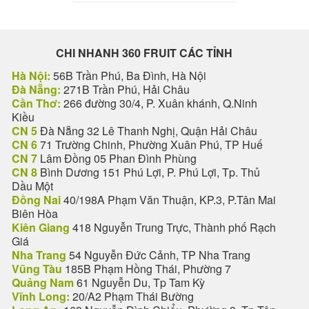
CHI NHANH 360 FRUIT CÁC TỈNH
Hà Nội:
56B Trần Phú, Ba Đình, Hà Nội
Đà Nẵng:
271B Trần Phú, Hải Châu
Cần Thơ:
266 đường 30/4, P. Xuân khánh, Q.Ninh
Kiều
CN 5
Đà Nẵng 32 Lê Thanh Nghị, Quận Hải Châu
CN 6
71 Trường Chinh, Phường Xuân Phú, TP Huế
CN 7
Lâm Đồng 05 Phan Đình Phùng
CN 8
Bình Dương 151 Phú Lợi, P. Phú Lợi, Tp. Thủ
Dầu Một
Đồng Nai
40/198A Phạm Văn Thuận, KP.3, P.Tân Mai
Biên Hòa
Kiên Giang
418 Nguyễn Trung Trực, Thành phố Rạch
Giá
Nha Trang
54 Nguyễn Đức Cảnh, TP Nha Trang
Vũng Tàu
185B Phạm Hồng Thái, Phường 7
Quảng Nam
61 Nguyễn Du, Tp Tam Kỳ
Vĩnh Long:
20/A2 Phạm Thái Bường