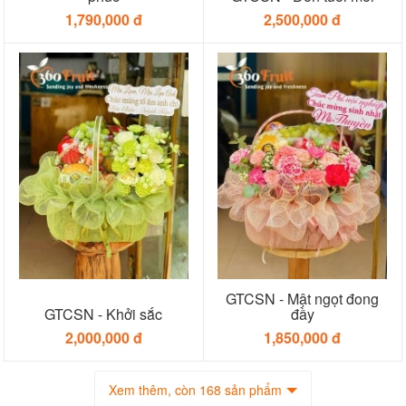
1,790,000 đ
2,500,000 đ
GTCSN - Mật ngọt đong
GTCSN - Khởi sắc
đầy
2,000,000 đ
1,850,000 đ
Xem thêm, còn 168 sản phẩm