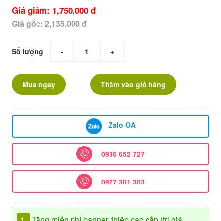
Giá giảm: 1,750,000 đ
Giá gốc: 2,135,000 đ
Số lượng
-
+
Mua ngay
Thêm vào giỏ hàng
Zalo OA
0936 652 727
0977 301 303
1.
Tặng miễn phí banner, thiệp cao cấp (trị giá