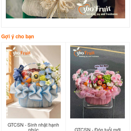
Gợi ý cho bạn
GTCSN - Sinh nhật hạnh
phúc
GTCSN - Đón tuổi mới