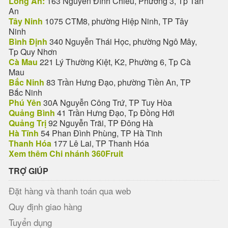
Long An:
163 Nguyễn Đình Chiểu, Phường 3, Tp Tân
An
Tây Ninh
1075 CTM8, phường Hiệp Ninh, TP Tây
Ninh
Bình Định
340 Nguyễn Thái Học, phường Ngô Mây,
Tp Quy Nhơn
Cà Mau
221 Lý Thường Kiệt, K2, Phường 6, Tp Cà
Mau
Bắc Ninh
83 Trần Hưng Đạo, phường Tiền An, TP
Bắc Ninh
Phú Yên
30A Nguyễn Công Trứ, TP Tuy Hòa
Quảng Bình
41 Trần Hưng Đạo, Tp Đồng Hới
Quảng Trị
92 Nguyễn Trãi, TP Đông Hà
Hà Tĩnh
54 Phan Đình Phùng, TP Hà Tĩnh
Thanh Hóa
177 Lê Lai, TP Thanh Hóa
Xem thêm Chi nhánh 360Fruit
TRỢ GIÚP
Đặt hàng và thanh toán qua web
Quy định giao hàng
Tuyển dụng