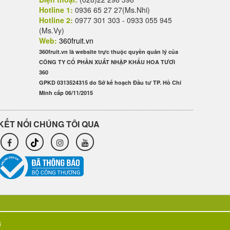
Hotline 1:
0936 65 27 27(Ms.Nhi)
Hotline 2:
0977 301 303 - 0933 055 945
(Ms.Vy)
Web:
360fruit.vn
360fruit.vn là website trực thuộc quyền quản lý của
CÔNG TY CỔ PHẦN XUẤT NHẬP KHẨU HOA TƯƠI
360
GPKD 0313524315 do Sở kế hoạch Đầu tư TP. Hồ Chí
Minh cấp 06/11/2015
KẾT NỐI CHÚNG TÔI QUA
3