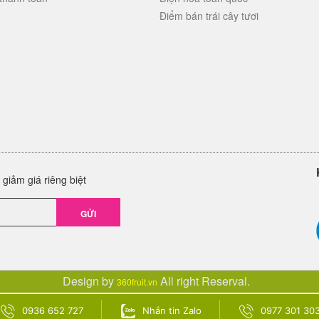
Điểm bán trái cây tươi
giảm giá riêng biệt
GỬI
Design by
All right Reserval.
360fruit.vn
0936 652 727
Nhắn tin Zalo
0977 301 30