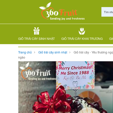
Tìm nh
GIỎ TRÁI CÂY SINH NHẬT
GIỎ TRÁI CÂY KHAI TRƯƠNG
GI
Trang chủ
Giỏ trái cây sinh nhật
Giỏ trái cây - Yêu thương ngọ
ngào