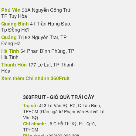
Phú Yên
30A Nguyễn Công Trứ,
TP Tuy Hòa
Quảng Bình
41 Trần Hưng Đạo,
Tp Đồng Hới
Quảng Trị
92 Nguyễn Trãi, TP
Đông Hà
Hà Tĩnh
54 Phan Đình Phùng, TP
Hà Tĩnh
Thanh Hóa
177 Lê Lai, TP Thanh
Hóa
Xem thêm Chi nhánh 360Fruit
360FRUIT - GIỎ QUÀ TRÁI CÂY
Trụ sở:
413 Lê Văn Sỹ, P.2, Q.Tân Bình,
TPHCM (Gần ngã tư Phạm Văn Hai với Lê
Văn Sỹ)
Chi nhánh:
Lô C Hồ Thị Kỷ, P1, Q10,
TPHCM
Điện thoại:
(028)22 298 398