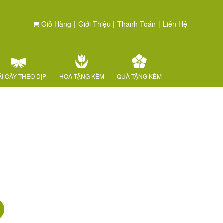
Giỏ Hàng
|
Giới Thiệu
|
Thanh Toán
|
Liên Hệ
I CÂY THEO DỊP
HOA TẶNG KÈM
QUÀ TẶNG KÈM