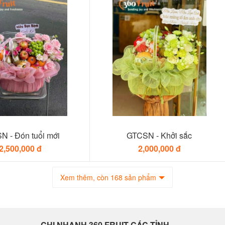
N - Đón tuổi mới
GTCSN - Khởi sắc
2,500,000 đ
2,000,000 đ
Xem thêm, còn 168 sản phẩm
CHI NHANH 360 FRUIT CÁC TỈNH