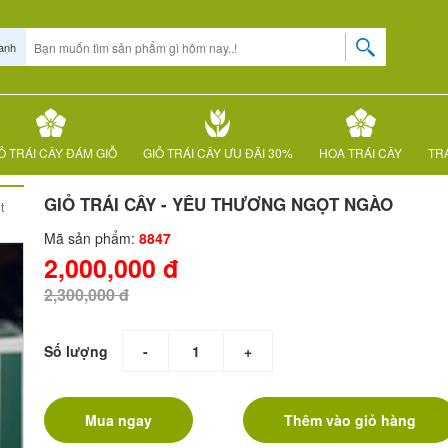
anh
Ỏ TRÁI CÂY ĐÁM GIỖ
GIỎ TRÁI CÂY ƯU ĐÃI 30%
HOA TRÁI CÂY
TRÁ
GIỎ TRÁI CÂY - YÊU THƯƠNG NGỌT NGÀO
t
Mã sản phẩm:
8847
2,000,000 đ
2,300,000 đ
Số lượng
-
+
Mua ngay
Thêm vào giỏ hàng