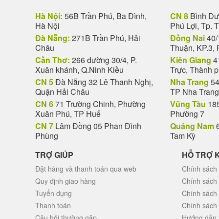
Hà Nội:
56B Trần Phú, Ba Đình,
CN 8
Bình Dươ
Hà Nội
Phú Lợi, Tp. 
Đà Nẵng:
271B Trần Phú, Hải
Đồng Nai
40/
Châu
Thuận, KP.3, 
Cần Thơ:
266 đường 30/4, P.
Kiên Giang
4
Xuân khánh, Q.Ninh Kiều
Trực, Thành 
CN 5
Đà Nẵng 32 Lê Thanh Nghị,
Nha Trang
54
Quận Hải Châu
TP Nha Trang
CN 6
71 Trường Chinh, Phường
Vũng Tàu
185
Xuân Phú, TP Huế
Phường 7
CN 7
Lâm Đồng 05 Phan Đình
Quảng Nam
6
Phùng
Tam Kỳ
TRỢ GIÚP
HỖ TRỢ 
Đặt hàng và thanh toán qua web
Chính sách 
Quy định giao hàng
Chính sách
Tuyển dụng
Chính sách
Thanh toán
Chính sách
Câu hỏi thường gặp
Hướng dẫn 