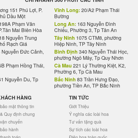
ng 151 Phú Lợi, P.
Vĩnh Long:
20/A2 Phạm Thái
Thủ Dầu Một
Bường
198A Phạm Văn
Long An:
163 Nguyễn Đình
P.Tân Mai Biên Hòa
Chiểu, Phường 3, Tp Tân An
18 Nguyễn Trung
Tây Ninh
1075 CTM8, phường
phố Rạch Giá
Hiệp Ninh, TP Tây Ninh
 Nguyễn Đức Cảnh,
Bình Định
340 Nguyễn Thái Học,
phường Ngô Mây, Tp Quy Nhơn
B Phạm Hồng Thái,
Cà Mau
221 Lý Thường Kiệt, K2,
Phường 6, Tp Cà Mau
1 Nguyễn Du, Tp
Bắc Ninh
83 Trần Hưng Đạo,
phường Tiền An, TP Bắc Ninh
KHÁCH HÀNG
TIN TỨC
bảo mật thông tin
Giới Thiệu
 & Quy định chung
Ý nghĩa các loài hoa
 vận chuyển
Tư vấn tặng quà
 bảo hành
Sự tích các loài hoa
thanh toán
Điện hoa toàn quốc