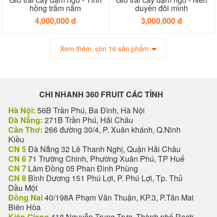
hồng trăm năm
duyên đôi mình
4,000,000 đ
3,000,000 đ
Xem thêm, còn 16 sản phẩm
CHI NHANH 360 FRUIT CÁC TỈNH
Hà Nội:
56B Trần Phú, Ba Đình, Hà Nội
Đà Nẵng:
271B Trần Phú, Hải Châu
Cần Thơ:
266 đường 30/4, P. Xuân khánh, Q.Ninh
Kiều
CN 5
Đà Nẵng 32 Lê Thanh Nghị, Quận Hải Châu
CN 6
71 Trường Chinh, Phường Xuân Phú, TP Huế
CN 7
Lâm Đồng 05 Phan Đình Phùng
CN 8
Bình Dương 151 Phú Lợi, P. Phú Lợi, Tp. Thủ
Dầu Một
Đồng Nai
40/198A Phạm Văn Thuận, KP.3, P.Tân Mai
Biên Hòa
Kiên Giang
418 Nguyễn Trung Trực, Thành phố Rạch