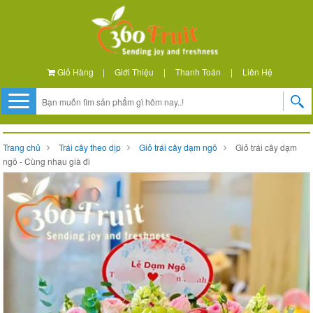
Giỏ Hàng
|
Giới Thiệu
|
Thanh Toán
|
Liên Hệ
Trang chủ
Trái cây theo dịp
Giỏ trái cây dạm ngõ
Giỏ trái cây dạm
ngõ - Cùng nhau già đi