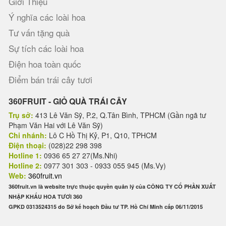
Giới Thiệu
Ý nghĩa các loài hoa
Tư vấn tặng quà
Sự tích các loài hoa
Điện hoa toàn quốc
Điểm bán trái cây tươi
360FRUIT - GIỎ QUÀ TRÁI CÂY
Trụ sở:
413 Lê Văn Sỹ, P.2, Q.Tân Bình, TPHCM (Gần ngã tư
Phạm Văn Hai với Lê Văn Sỹ)
Chi nhánh:
Lô C Hồ Thị Kỷ, P1, Q10, TPHCM
Điện thoại:
(028)22 298 398
Hotline 1:
0936 65 27 27(Ms.Nhi)
Hotline 2:
0977 301 303 - 0933 055 945 (Ms.Vy)
Web:
360fruit.vn
360fruit.vn là website trực thuộc quyền quản lý của CÔNG TY CỔ PHẦN XUẤT
NHẬP KHẨU HOA TƯƠI 360
GPKD 0313524315 do Sở kế hoạch Đầu tư TP. Hồ Chí Minh cấp 06/11/2015