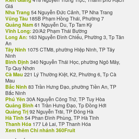
Giá
Nha Trang
54 Nguyễn Đức Cảnh, TP Nha Trang
Vũng Tàu
185B Phạm Hồng Thái, Phường 7
Quảng Nam
61 Nguyễn Du, Tp Tam Kỳ
Vĩnh Long:
20/A2 Phạm Thái Bường
Long An:
163 Nguyễn Đình Chiểu, Phường 3, Tp Tân
An
Tây Ninh
1075 CTM8, phường Hiệp Ninh, TP Tây
Ninh
Bình Định
340 Nguyễn Thái Học, phường Ngô Mây,
Tp Quy Nhơn
Cà Mau
221 Lý Thường Kiệt, K2, Phường 6, Tp Cà
Mau
Bắc Ninh
83 Trần Hưng Đạo, phường Tiền An, TP
Bắc Ninh
Phú Yên
30A Nguyễn Công Trứ, TP Tuy Hòa
Quảng Bình
41 Trần Hưng Đạo, Tp Đồng Hới
Quảng Trị
92 Nguyễn Trãi, TP Đông Hà
Hà Tĩnh
54 Phan Đình Phùng, TP Hà Tĩnh
Thanh Hóa
177 Lê Lai, TP Thanh Hóa
Xem thêm Chi nhánh 360Fruit