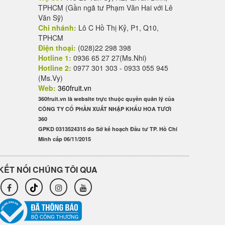
TPHCM (Gần ngã tư Phạm Văn Hai với Lê
Văn Sỹ)
Chi nhánh:
Lô C Hồ Thị Kỷ, P1, Q10,
TPHCM
Điện thoại:
(028)22 298 398
Hotline 1:
0936 65 27 27(Ms.Nhi)
Hotline 2:
0977 301 303 - 0933 055 945
(Ms.Vy)
Web:
360fruit.vn
360fruit.vn là website trực thuộc quyền quản lý của
CÔNG TY CỔ PHẦN XUẤT NHẬP KHẨU HOA TƯƠI
360
GPKD 0313524315 do Sở kế hoạch Đầu tư TP. Hồ Chí
Minh cấp 06/11/2015
KẾT NỐI CHÚNG TÔI QUA