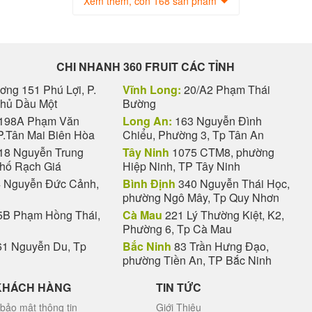
Xem thêm, còn 168 sản phẩm
CHI NHANH 360 FRUIT CÁC TỈNH
ng 151 Phú Lợi, P.
Vĩnh Long:
20/A2 Phạm Thái
Thủ Dầu Một
Bường
198A Phạm Văn
Long An:
163 Nguyễn Đình
P.Tân Mai Biên Hòa
Chiểu, Phường 3, Tp Tân An
18 Nguyễn Trung
Tây Ninh
1075 CTM8, phường
phố Rạch Giá
Hiệp Ninh, TP Tây Ninh
 Nguyễn Đức Cảnh,
Bình Định
340 Nguyễn Thái Học,
phường Ngô Mây, Tp Quy Nhơn
B Phạm Hồng Thái,
Cà Mau
221 Lý Thường Kiệt, K2,
Phường 6, Tp Cà Mau
1 Nguyễn Du, Tp
Bắc Ninh
83 Trần Hưng Đạo,
phường Tiền An, TP Bắc Ninh
KHÁCH HÀNG
TIN TỨC
bảo mật thông tin
Giới Thiệu