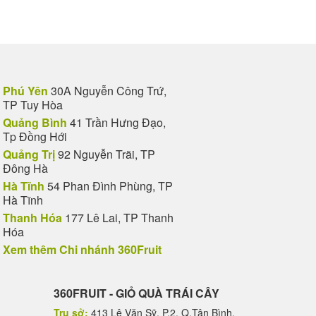
Phú Yên
30A Nguyễn Công Trứ,
TP Tuy Hòa
Quảng Bình
41 Trần Hưng Đạo,
Tp Đồng Hới
Quảng Trị
92 Nguyễn Trãi, TP
Đông Hà
Hà Tĩnh
54 Phan Đình Phùng, TP
Hà Tĩnh
Thanh Hóa
177 Lê Lai, TP Thanh
Hóa
Xem thêm Chi nhánh 360Fruit
360FRUIT - GIỎ QUÀ TRÁI CÂY
Trụ sở:
413 Lê Văn Sỹ, P.2, Q.Tân Bình,