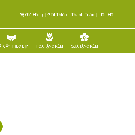
Giỏ Hàng
|
Giới Thiệu
|
Thanh Toán
|
Liên Hệ
I CÂY THEO DỊP
HOA TẶNG KÈM
QUÀ TẶNG KÈM