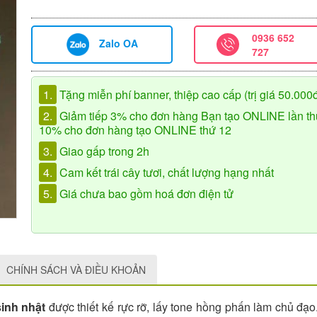
0936 652
Zalo OA
727
1.
Tặng miễn phí banner, thiệp cao cấp (trị giá 50.000
2.
Giảm tiếp 3% cho đơn hàng Bạn tạo ONLINE lần th
10% cho đơn hàng tạo ONLINE thứ 12
3.
Giao gấp trong 2h
4.
Cam kết trái cây tươi, chất lượng hạng nhất
5.
Giá chưa bao gồm hoá đơn điện tử
CHÍNH SÁCH VÀ ĐIỀU KHOẢN
 sinh nhật
được thiết kế rực rỡ, lấy tone hồng phấn làm chủ đạo