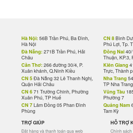
Hà Nội:
56B Trần Phú, Ba Đình,
CN 8
Bình Dươ
Hà Nội
Phú Lợi, Tp. 
Đà Nẵng:
271B Trần Phú, Hải
Đồng Nai
40/
Châu
Thuận, KP.3, 
Cần Thơ:
266 đường 30/4, P.
Kiên Giang
4
Xuân khánh, Q.Ninh Kiều
Trực, Thành 
CN 5
Đà Nẵng 32 Lê Thanh Nghị,
Nha Trang
54
Quận Hải Châu
TP Nha Trang
CN 6
71 Trường Chinh, Phường
Vũng Tàu
185
Xuân Phú, TP Huế
Phường 7
CN 7
Lâm Đồng 05 Phan Đình
Quảng Nam
6
Phùng
Tam Kỳ
TRỢ GIÚP
HỖ TRỢ 
Đặt hàng và thanh toán qua web
Chính sách 