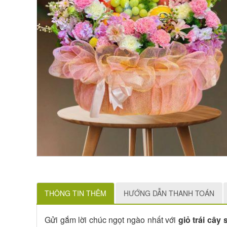
THÔNG TIN THÊM
HƯỚNG DẪN THANH TOÁN
Gửi gắm lời chúc ngọt ngào nhất với
giỏ trái cây