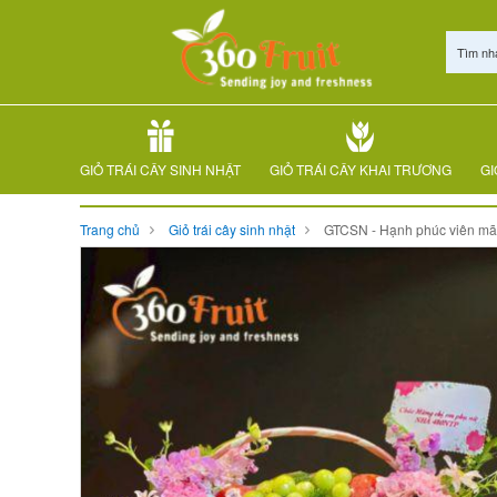
Tìm nh
GIỎ TRÁI CÂY SINH NHẬT
GIỎ TRÁI CÂY KHAI TRƯƠNG
GI
Trang chủ
Giỏ trái cây sinh nhật
GTCSN - Hạnh phúc viên m