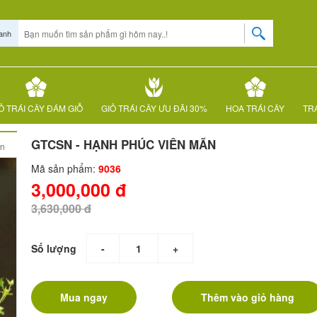
anh
Ỏ TRÁI CÂY ĐÁM GIỖ
GIỎ TRÁI CÂY ƯU ĐÃI 30%
HOA TRÁI CÂY
TRÁ
GTCSN - HẠNH PHÚC VIÊN MÃN
ãn
Mã sản phẩm:
9036
3,000,000 đ
3,630,000 đ
Số lượng
-
+
Mua ngay
Thêm vào giỏ hàng