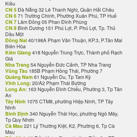
Kiều
CN 5
Đà Nẵng 32 Lê Thanh Nghị, Quận Hải Châu
CN 6
71 Trường Chinh, Phường Xuân Phú, TP Huế
CN 7
Lâm Đồng 05 Phan Đình Phùng
CN 8
Bình Dương 151 Phú Lợi, P. Phú Lợi, Tp. Thủ
Dầu Một
Đồng Nai
40/198A Phạm Văn Thuận, KP.3, P.Tân Mai
Biên Hòa
Kiên Giang
418 Nguyễn Trung Trực, Thành phố Rạch
Giá
Nha Trang
54 Nguyễn Đức Cảnh, TP Nha Trang
Vũng Tàu
185B Phạm Hồng Thái, Phường 7
Quảng Nam
61 Nguyễn Du, Tp Tam Kỳ
Vĩnh Long:
20/A2 Phạm Thái Bường
Long An:
163 Nguyễn Đình Chiểu, Phường 3, Tp Tân
An
Tây Ninh
1075 CTM8, phường Hiệp Ninh, TP Tây
Ninh
Bình Định
340 Nguyễn Thái Học, phường Ngô Mây,
Tp Quy Nhơn
Cà Mau
221 Lý Thường Kiệt, K2, Phường 6, Tp Cà
Mau