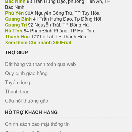
Bắc Ninh
83 Trần Hưng Đạo, phường Tiền An, TP
Bắc Ninh
Phú Yên
30A Nguyễn Công Trứ, TP Tuy Hòa
Quảng Bình
41 Trần Hưng Đạo, Tp Đồng Hới
Quảng Trị
92 Nguyễn Trãi, TP Đông Hà
Hà Tĩnh
54 Phan Đình Phùng, TP Hà Tĩnh
Thanh Hóa
177 Lê Lai, TP Thanh Hóa
Xem thêm Chi nhánh 360Fruit
TRỢ GIÚP
Đặt hàng và thanh toán qua web
Quy định giao hàng
Tuyển dụng
Thanh toán
Câu hỏi thường gặp
HỖ TRỢ KHÁCH HÀNG
Chính sách bảo mật thông tin