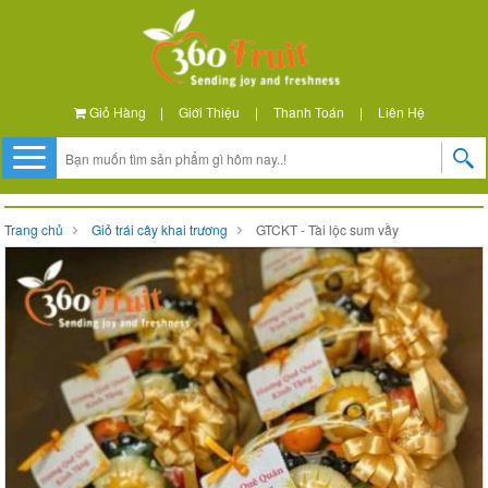
Giỏ Hàng
|
Giới Thiệu
|
Thanh Toán
|
Liên Hệ
Trang chủ
Giỏ trái cây khai trương
GTCKT - Tài lộc sum vầy