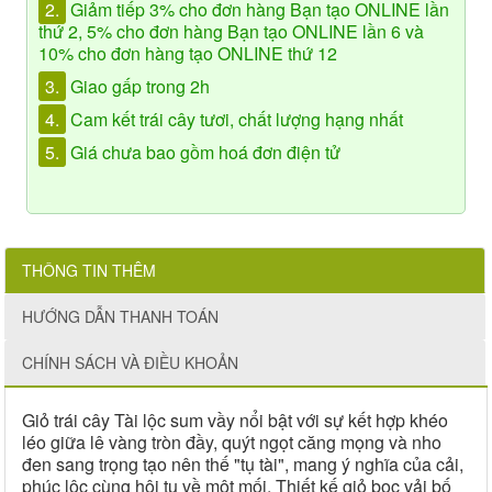
2.
Giảm tiếp 3% cho đơn hàng Bạn tạo ONLINE lần
thứ 2, 5% cho đơn hàng Bạn tạo ONLINE lần 6 và
10% cho đơn hàng tạo ONLINE thứ 12
3.
Giao gấp trong 2h
4.
Cam kết trái cây tươi, chất lượng hạng nhất
5.
Giá chưa bao gồm hoá đơn điện tử
THÔNG TIN THÊM
HƯỚNG DẪN THANH TOÁN
CHÍNH SÁCH VÀ ĐIỀU KHOẢN
Giỏ trái cây Tài lộc sum vầy nổi bật với sự kết hợp khéo
léo giữa lê vàng tròn đầy, quýt ngọt căng mọng và nho
đen sang trọng tạo nên thế "tụ tài", mang ý nghĩa của cải,
phúc lộc cùng hội tụ về một mối. Thiết kế giỏ bọc vải bố