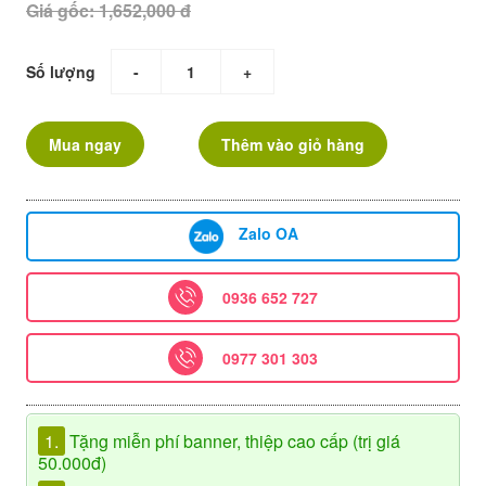
Giá gốc: 1,652,000 đ
Số lượng
-
+
Mua ngay
Thêm vào giỏ hàng
Zalo OA
0936 652 727
0977 301 303
1.
Tặng miễn phí banner, thiệp cao cấp (trị giá
50.000đ)