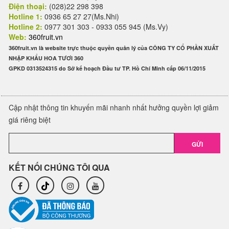
Điện thoại:
(028)22 298 398
Hotline 1:
0936 65 27 27(Ms.Nhi)
Hotline 2:
0977 301 303 - 0933 055 945 (Ms.Vy)
Web:
360fruit.vn
360fruit.vn là website trực thuộc quyền quản lý của CÔNG TY CỔ PHẦN XUẤT
NHẬP KHẨU HOA TƯƠI 360
GPKD 0313524315 do Sở kế hoạch Đầu tư TP. Hồ Chí Minh cấp 06/11/2015
Cập nhật thông tin khuyến mãi nhanh nhất hưởng quyền lợi giảm
giá riêng biệt
GỬI
KẾT NỐI CHÚNG TÔI QUA