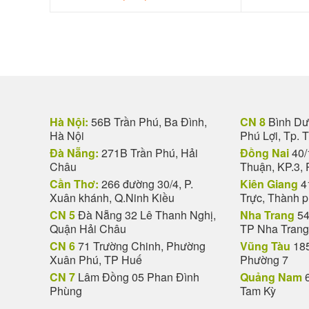
Hà Nội:
56B Trần Phú, Ba Đình,
CN 8
Bình Dươ
Hà Nội
Phú Lợi, Tp. 
Đà Nẵng:
271B Trần Phú, Hải
Đồng Nai
40/
Châu
Thuận, KP.3, 
Cần Thơ:
266 đường 30/4, P.
Kiên Giang
4
Xuân khánh, Q.Ninh Kiều
Trực, Thành 
CN 5
Đà Nẵng 32 Lê Thanh Nghị,
Nha Trang
54
Quận Hải Châu
TP Nha Trang
CN 6
71 Trường Chinh, Phường
Vũng Tàu
185
Xuân Phú, TP Huế
Phường 7
CN 7
Lâm Đồng 05 Phan Đình
Quảng Nam
6
Phùng
Tam Kỳ