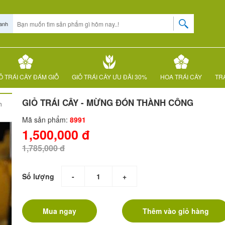
anh
Ỏ TRÁI CÂY ĐÁM GIỖ
GIỎ TRÁI CÂY ƯU ĐÃI 30%
HOA TRÁI CÂY
TRÁ
GIỎ TRÁI CÂY - MỪNG ĐÓN THÀNH CÔNG
h
Mã sản phẩm:
8991
1,500,000 đ
1,785,000 đ
Số lượng
-
+
Mua ngay
Thêm vào giỏ hàng