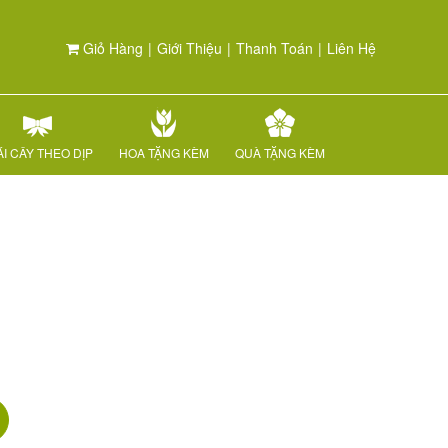
Giỏ Hàng
|
Giới Thiệu
|
Thanh Toán
|
Liên Hệ
I CÂY THEO DỊP
HOA TẶNG KÈM
QUÀ TẶNG KÈM