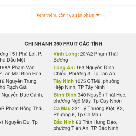
Xem thêm, còn 168 sản phẩm
CHI NHANH 360 FRUIT CÁC TỈNH
ng 151 Phú Lợi, P.
Vĩnh Long:
20/A2 Phạm Thái
Thủ Dầu Một
Bường
198A Phạm Văn
Long An:
163 Nguyễn Đình
P.Tân Mai Biên Hòa
Chiểu, Phường 3, Tp Tân An
18 Nguyễn Trung
Tây Ninh
1075 CTM8, phường
phố Rạch Giá
Hiệp Ninh, TP Tây Ninh
 Nguyễn Đức Cảnh,
Bình Định
340 Nguyễn Thái Học,
phường Ngô Mây, Tp Quy Nhơn
B Phạm Hồng Thái,
Cà Mau
221 Lý Thường Kiệt, K2,
Phường 6, Tp Cà Mau
1 Nguyễn Du, Tp
Bắc Ninh
83 Trần Hưng Đạo,
phường Tiền An, TP Bắc Ninh