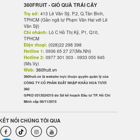
360FRUIT - GIỎ QUÀ TRÁI CÂY
Trụ sở:
413 Lê Văn Sỹ, P.2, Q.Tân Bình,
TPHCM (Gần ngã tư Phạm Văn Hai với Lê
Văn Sỹ)
Chi nhánh:
Lô C Hồ Thị Kỷ, P1, Q10,
TPHCM
Điện thoại:
(028)22 298 398
Hotline 1:
0936 65 27 27(Ms.Nhi)
Hotline 2:
0977 301 303 - 0933 055 945
(Ms.Vy)
Web:
360fruit.vn
360fruit.vn là website trực thuộc quyền quản lý của
CÔNG TY CỔ PHẦN XUẤT NHẬP KHẨU HOA TƯƠI
360
GPKD 0313524315 do Sở kế hoạch Đầu tư TP. Hồ Chí
Minh cấp 06/11/2015
KẾT NỐI CHÚNG TÔI QUA