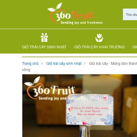
Tìm nh
GIỎ TRÁI CÂY SINH NHẬT
GIỎ TRÁI CÂY KHAI TRƯƠNG
GI
Trang chủ
Giỏ trái cây sinh nhật
Giỏ trái cây - Mừng đón thàn
công