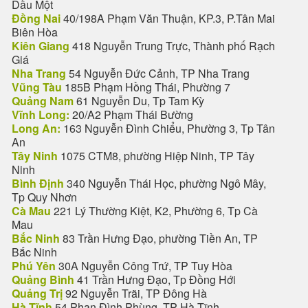
Dầu Một
Đồng Nai
40/198A Phạm Văn Thuận, KP.3, P.Tân Mai
Biên Hòa
Kiên Giang
418 Nguyễn Trung Trực, Thành phố Rạch
Giá
Nha Trang
54 Nguyễn Đức Cảnh, TP Nha Trang
Vũng Tàu
185B Phạm Hồng Thái, Phường 7
Quảng Nam
61 Nguyễn Du, Tp Tam Kỳ
Vĩnh Long:
20/A2 Phạm Thái Bường
Long An:
163 Nguyễn Đình Chiểu, Phường 3, Tp Tân
An
Tây Ninh
1075 CTM8, phường Hiệp Ninh, TP Tây
Ninh
Bình Định
340 Nguyễn Thái Học, phường Ngô Mây,
Tp Quy Nhơn
Cà Mau
221 Lý Thường Kiệt, K2, Phường 6, Tp Cà
Mau
Bắc Ninh
83 Trần Hưng Đạo, phường Tiền An, TP
Bắc Ninh
Phú Yên
30A Nguyễn Công Trứ, TP Tuy Hòa
Quảng Bình
41 Trần Hưng Đạo, Tp Đồng Hới
Quảng Trị
92 Nguyễn Trãi, TP Đông Hà
Hà Tĩnh
54 Phan Đình Phùng, TP Hà Tĩnh