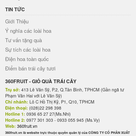
TIN TỨC
Giới Thiệu
Ý nghĩa các loài hoa
Tư vấn tặng quà
Sự tích các loài hoa
Điện hoa toàn quốc
Điểm bán trái cây tươi
360FRUIT - GIỎ QUÀ TRÁI CÂY
Trụ sở:
413 Lê Văn Sỹ, P.2, Q.Tân Bình, TPHCM (Gần ngã tư
Phạm Văn Hai với Lê Văn Sỹ)
Chi nhánh:
Lô C Hồ Thị Kỷ, P1, Q10, TPHCM
Điện thoại:
(028)22 298 398
Hotline 1:
0936 65 27 27(Ms.Nhi)
Hotline 2:
0977 301 303 - 0933 055 945 (Ms.Vy)
Web:
360fruit.vn
360fruit.vn là website trực thuộc quyền quản lý của CÔNG TY CỔ PHẦN XUẤT