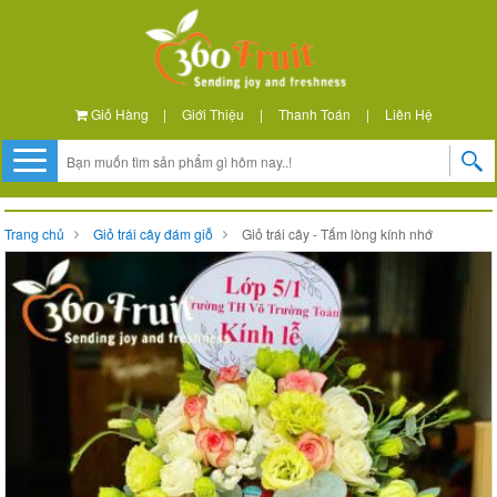
Giỏ Hàng
|
Giới Thiệu
|
Thanh Toán
|
Liên Hệ
Trang chủ
Giỏ trái cây đám giỗ
Giỏ trái cây - Tấm lòng kính nhớ