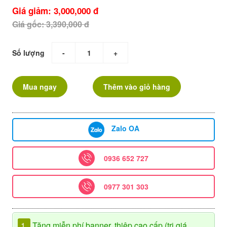
Giá giảm: 3,000,000 đ
Giá gốc: 3,390,000 đ
Số lượng
-
+
Mua ngay
Thêm vào giỏ hàng
Zalo OA
0936 652 727
0977 301 303
1.
Tặng miễn phí banner, thiệp cao cấp (trị giá