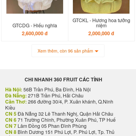
GTCKL - Hương hoa tưởng
GTCDG - Hiếu nghĩa
niệm
2,600,000 đ
2,000,000 đ
Xem thêm, còn 96 sản phẩm
CHI NHANH 360 FRUIT CÁC TỈNH
Hà Nội:
56B Trần Phú, Ba Đình, Hà Nội
Đà Nẵng:
271B Trần Phú, Hải Châu
Cần Thơ:
266 đường 30/4, P. Xuân khánh, Q.Ninh
Kiều
CN 5
Đà Nẵng 32 Lê Thanh Nghị, Quận Hải Châu
CN 6
71 Trường Chinh, Phường Xuân Phú, TP Huế
CN 7
Lâm Đồng 05 Phan Đình Phùng
CN 8
Bình Dương 151 Phú Lợi, P. Phú Lợi, Tp. Thủ