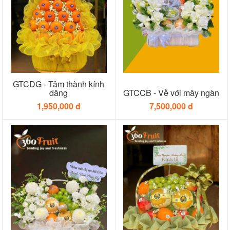
GTCDG - Tâm thành kính
dâng
GTCCB - Về với mây ngàn
1,950,000 đ
7,500,000 đ