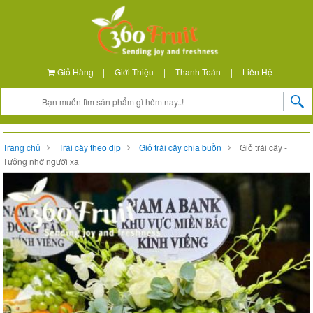
Giỏ Hàng
|
Giới Thiệu
|
Thanh Toán
|
Liên Hệ
Trang chủ
Trái cây theo dịp
Giỏ trái cây chia buồn
Giỏ trái cây -
Tưởng nhớ người xa