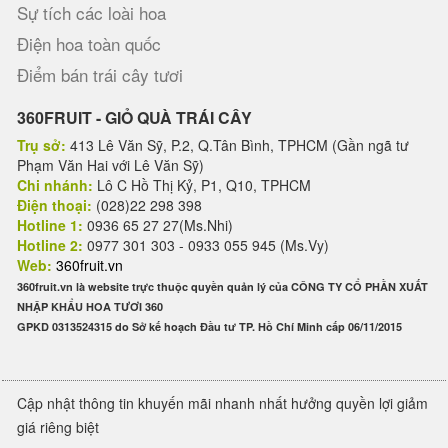
Sự tích các loài hoa
Điện hoa toàn quốc
Điểm bán trái cây tươi
360FRUIT - GIỎ QUÀ TRÁI CÂY
Trụ sở:
413 Lê Văn Sỹ, P.2, Q.Tân Bình, TPHCM (Gần ngã tư
Phạm Văn Hai với Lê Văn Sỹ)
Chi nhánh:
Lô C Hồ Thị Kỷ, P1, Q10, TPHCM
Điện thoại:
(028)22 298 398
Hotline 1:
0936 65 27 27(Ms.Nhi)
Hotline 2:
0977 301 303 - 0933 055 945 (Ms.Vy)
Web:
360fruit.vn
360fruit.vn là website trực thuộc quyền quản lý của CÔNG TY CỔ PHẦN XUẤT
NHẬP KHẨU HOA TƯƠI 360
GPKD 0313524315 do Sở kế hoạch Đầu tư TP. Hồ Chí Minh cấp 06/11/2015
Cập nhật thông tin khuyến mãi nhanh nhất hưởng quyền lợi giảm
giá riêng biệt