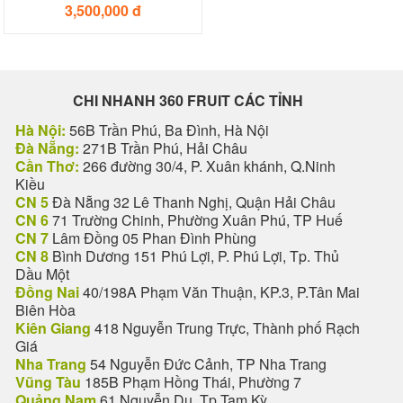
3,500,000 đ
CHI NHANH 360 FRUIT CÁC TỈNH
Hà Nội:
56B Trần Phú, Ba Đình, Hà Nội
Đà Nẵng:
271B Trần Phú, Hải Châu
Cần Thơ:
266 đường 30/4, P. Xuân khánh, Q.Ninh
Kiều
CN 5
Đà Nẵng 32 Lê Thanh Nghị, Quận Hải Châu
CN 6
71 Trường Chinh, Phường Xuân Phú, TP Huế
CN 7
Lâm Đồng 05 Phan Đình Phùng
CN 8
Bình Dương 151 Phú Lợi, P. Phú Lợi, Tp. Thủ
Dầu Một
Đồng Nai
40/198A Phạm Văn Thuận, KP.3, P.Tân Mai
Biên Hòa
Kiên Giang
418 Nguyễn Trung Trực, Thành phố Rạch
Giá
Nha Trang
54 Nguyễn Đức Cảnh, TP Nha Trang
Vũng Tàu
185B Phạm Hồng Thái, Phường 7
Quảng Nam
61 Nguyễn Du, Tp Tam Kỳ