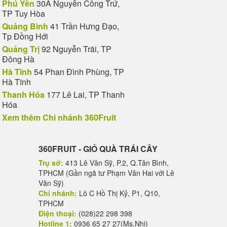
Phú Yên
30A Nguyễn Công Trứ,
TP Tuy Hòa
Quảng Bình
41 Trần Hưng Đạo,
Tp Đồng Hới
Quảng Trị
92 Nguyễn Trãi, TP
Đông Hà
Hà Tĩnh
54 Phan Đình Phùng, TP
Hà Tĩnh
Thanh Hóa
177 Lê Lai, TP Thanh
Hóa
Xem thêm Chi nhánh 360Fruit
360FRUIT - GIỎ QUÀ TRÁI CÂY
Trụ sở:
413 Lê Văn Sỹ, P.2, Q.Tân Bình,
TPHCM (Gần ngã tư Phạm Văn Hai với Lê
Văn Sỹ)
Chi nhánh:
Lô C Hồ Thị Kỷ, P1, Q10,
TPHCM
Điện thoại:
(028)22 298 398
Hotline 1:
0936 65 27 27(Ms.Nhi)