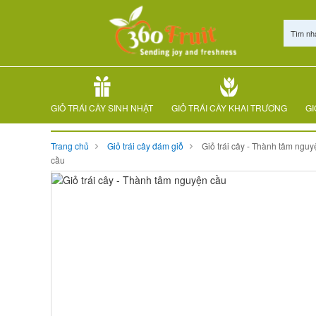
Tìm nh
GIỎ TRÁI CÂY SINH NHẬT
GIỎ TRÁI CÂY KHAI TRƯƠNG
GI
Trang chủ
Giỏ trái cây đám giỗ
Giỏ trái cây - Thành tâm nguy
cầu