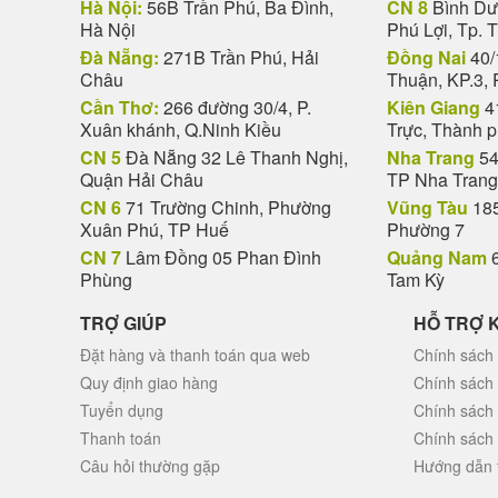
Hà Nội:
56B Trần Phú, Ba Đình,
CN 8
Bình Dươ
Hà Nội
Phú Lợi, Tp. 
Đà Nẵng:
271B Trần Phú, Hải
Đồng Nai
40/
Châu
Thuận, KP.3, 
Cần Thơ:
266 đường 30/4, P.
Kiên Giang
4
Xuân khánh, Q.Ninh Kiều
Trực, Thành 
CN 5
Đà Nẵng 32 Lê Thanh Nghị,
Nha Trang
54
Quận Hải Châu
TP Nha Trang
CN 6
71 Trường Chinh, Phường
Vũng Tàu
185
Xuân Phú, TP Huế
Phường 7
CN 7
Lâm Đồng 05 Phan Đình
Quảng Nam
6
Phùng
Tam Kỳ
TRỢ GIÚP
HỖ TRỢ 
Đặt hàng và thanh toán qua web
Chính sách 
Quy định giao hàng
Chính sách
Tuyển dụng
Chính sách
Thanh toán
Chính sách
Câu hỏi thường gặp
Hướng dẫn 