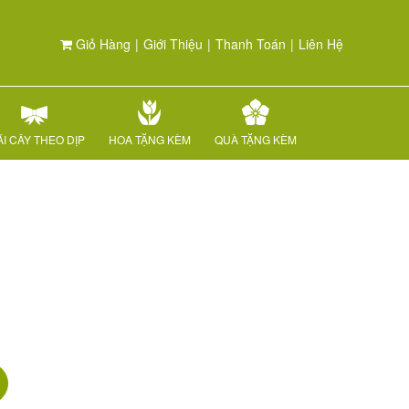
Giỏ Hàng
|
Giới Thiệu
|
Thanh Toán
|
Liên Hệ
I CÂY THEO DỊP
HOA TẶNG KÈM
QUÀ TẶNG KÈM