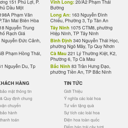
ng 151 Phú Lợi, P.
Vĩnh Long:
20/A2 Phạm Thái
Thủ Dầu Một
Bường
198A Phạm Văn
Long An:
163 Nguyễn Đình
P.Tân Mai Biên Hòa
Chiểu, Phường 3, Tp Tân An
18 Nguyễn Trung
Tây Ninh
1075 CTM8, phường
phố Rạch Giá
Hiệp Ninh, TP Tây Ninh
 Nguyễn Đức Cảnh,
Bình Định
340 Nguyễn Thái Học,
phường Ngô Mây, Tp Quy Nhơn
B Phạm Hồng Thái,
Cà Mau
221 Lý Thường Kiệt, K2,
Phường 6, Tp Cà Mau
1 Nguyễn Du, Tp
Bắc Ninh
83 Trần Hưng Đạo,
phường Tiền An, TP Bắc Ninh
KHÁCH HÀNG
TIN TỨC
bảo mật thông tin
Giới Thiệu
 & Quy định chung
Ý nghĩa các loài hoa
 vận chuyển
Tư vấn tặng quà
 bảo hành
Sự tích các loài hoa
thanh toán
Điện hoa toàn quốc
Điểm bán trái cây tươi