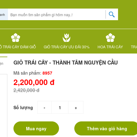
anh
Ỏ TRÁI CÂY ĐÁM GIỖ
GIỎ TRÁI CÂY ƯU ĐÃI 30%
HOA TRÁI CÂY
TRÁ
GIỎ TRÁI CÂY - THÀNH TÂM NGUYỆN CẦU
ện
Mã sản phẩm:
8957
2,200,000 đ
2,420,000 đ
Số lượng
-
+
Mua ngay
Thêm vào giỏ hàng