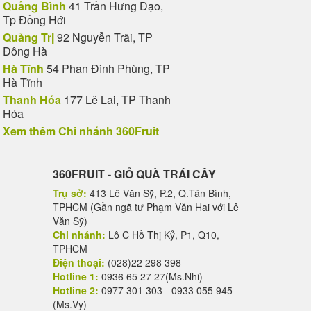
Quảng Bình
41 Trần Hưng Đạo,
Tp Đồng Hới
Quảng Trị
92 Nguyễn Trãi, TP
Đông Hà
Hà Tĩnh
54 Phan Đình Phùng, TP
Hà Tĩnh
Thanh Hóa
177 Lê Lai, TP Thanh
Hóa
Xem thêm Chi nhánh 360Fruit
360FRUIT - GIỎ QUÀ TRÁI CÂY
Trụ sở:
413 Lê Văn Sỹ, P.2, Q.Tân Bình,
TPHCM (Gần ngã tư Phạm Văn Hai với Lê
Văn Sỹ)
Chi nhánh:
Lô C Hồ Thị Kỷ, P1, Q10,
TPHCM
Điện thoại:
(028)22 298 398
Hotline 1:
0936 65 27 27(Ms.Nhi)
Hotline 2:
0977 301 303 - 0933 055 945
(Ms.Vy)