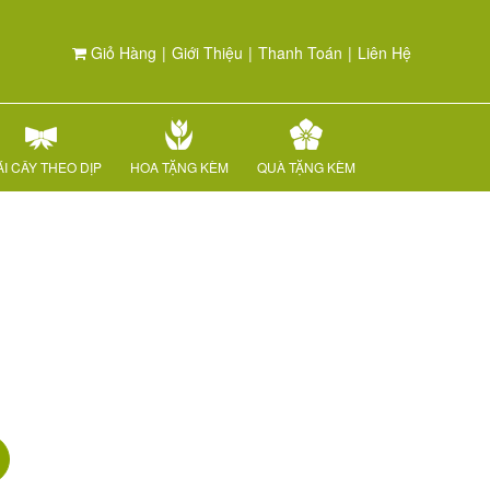
Giỏ Hàng
|
Giới Thiệu
|
Thanh Toán
|
Liên Hệ
I CÂY THEO DỊP
HOA TẶNG KÈM
QUÀ TẶNG KÈM