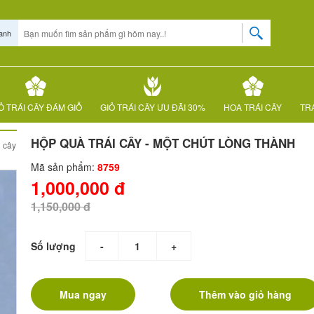
anh
Ỏ TRÁI CÂY ĐÁM GIỖ
GIỎ TRÁI CÂY ƯU ĐÃI 30%
HOA TRÁI CÂY
TRÁ
HỘP QUÀ TRÁI CÂY - MỘT CHÚT LÒNG THÀNH
i cây
Mã sản phẩm:
8759
1,000,000 đ
1,150,000 đ
Số lượng
-
+
Mua ngay
Thêm vào giỏ hàng