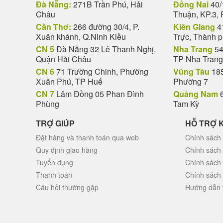
Đà Nẵng:
271B Trần Phú, Hải
Đồng Nai
40/
Châu
Thuận, KP.3, 
Cần Thơ:
266 đường 30/4, P.
Kiên Giang
4
Xuân khánh, Q.Ninh Kiều
Trực, Thành 
CN 5
Đà Nẵng 32 Lê Thanh Nghị,
Nha Trang
54
Quận Hải Châu
TP Nha Trang
CN 6
71 Trường Chinh, Phường
Vũng Tàu
185
Xuân Phú, TP Huế
Phường 7
CN 7
Lâm Đồng 05 Phan Đình
Quảng Nam
6
Phùng
Tam Kỳ
TRỢ GIÚP
HỖ TRỢ 
Đặt hàng và thanh toán qua web
Chính sách 
Quy định giao hàng
Chính sách
Tuyển dụng
Chính sách
Thanh toán
Chính sách
Câu hỏi thường gặp
Hướng dẫn 