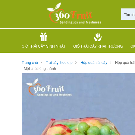
Tìm nh
GIỎ TRÁI CÂY SINH NHẬT
GIỎ TRÁI CÂY KHAI TRƯƠNG
GI
Trang chủ
Trái cây theo dịp
Hộp quà trái cây
Hộp quà trá
- Một chút lòng thành