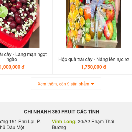
ái cây - Lãng mạn ngọt
ngào
Hộp quà trái cây - Nắng lên rực rỡ
1,000,000 đ
1,750,000 đ
Xem thêm, còn 9 sản phẩm
CHI NHANH 360 FRUIT CÁC TỈNH
ng 151 Phú Lợi, P.
Vĩnh Long:
20/A2 Phạm Thái
Thủ Dầu Một
Bường