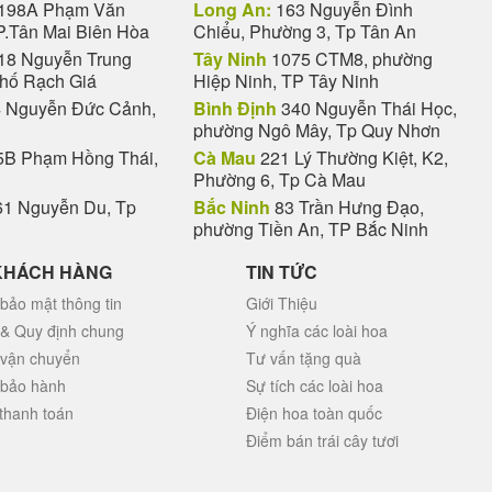
198A Phạm Văn
Long An:
163 Nguyễn Đình
P.Tân Mai Biên Hòa
Chiểu, Phường 3, Tp Tân An
18 Nguyễn Trung
Tây Ninh
1075 CTM8, phường
phố Rạch Giá
Hiệp Ninh, TP Tây Ninh
 Nguyễn Đức Cảnh,
Bình Định
340 Nguyễn Thái Học,
phường Ngô Mây, Tp Quy Nhơn
B Phạm Hồng Thái,
Cà Mau
221 Lý Thường Kiệt, K2,
Phường 6, Tp Cà Mau
1 Nguyễn Du, Tp
Bắc Ninh
83 Trần Hưng Đạo,
phường Tiền An, TP Bắc Ninh
KHÁCH HÀNG
TIN TỨC
bảo mật thông tin
Giới Thiệu
 & Quy định chung
Ý nghĩa các loài hoa
 vận chuyển
Tư vấn tặng quà
 bảo hành
Sự tích các loài hoa
thanh toán
Điện hoa toàn quốc
Điểm bán trái cây tươi