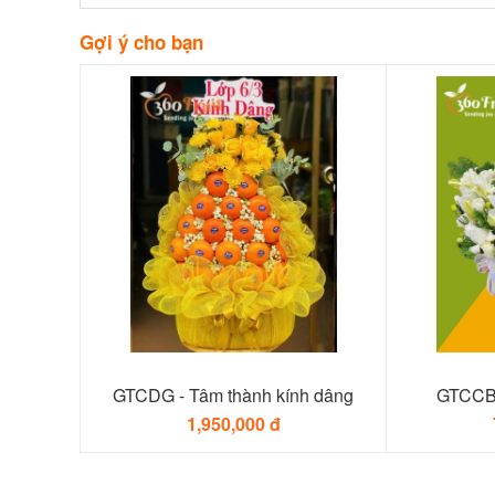
Gợi ý cho bạn
GTCDG - Tâm thành kính dâng
GTCCB 
1,950,000 đ