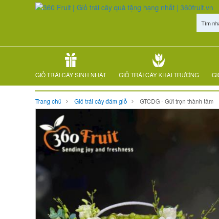
Tìm nh
GIỎ TRÁI CÂY SINH NHẬT
GIỎ TRÁI CÂY KHAI TRƯƠNG
GI
Trang chủ
Giỏ trái cây đám giỗ
GTCDG - Gửi trọn thành tâm