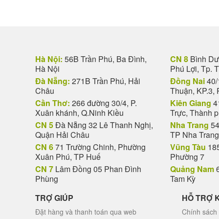
Hà Nội:
56B Trần Phú, Ba Đình,
CN 8
Bình Dươ
Hà Nội
Phú Lợi, Tp. 
Đà Nẵng:
271B Trần Phú, Hải
Đồng Nai
40/
Châu
Thuận, KP.3, 
Cần Thơ:
266 đường 30/4, P.
Kiên Giang
4
Xuân khánh, Q.Ninh Kiều
Trực, Thành 
CN 5
Đà Nẵng 32 Lê Thanh Nghị,
Nha Trang
54
Quận Hải Châu
TP Nha Trang
CN 6
71 Trường Chinh, Phường
Vũng Tàu
185
Xuân Phú, TP Huế
Phường 7
CN 7
Lâm Đồng 05 Phan Đình
Quảng Nam
6
Phùng
Tam Kỳ
TRỢ GIÚP
HỖ TRỢ 
Đặt hàng và thanh toán qua web
Chính sách 