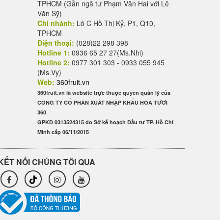
TPHCM (Gần ngã tư Phạm Văn Hai với Lê
Văn Sỹ)
Chi nhánh:
Lô C Hồ Thị Kỷ, P1, Q10,
TPHCM
Điện thoại:
(028)22 298 398
Hotline 1:
0936 65 27 27(Ms.Nhi)
Hotline 2:
0977 301 303 - 0933 055 945
(Ms.Vy)
Web:
360fruit.vn
360fruit.vn là website trực thuộc quyền quản lý của
CÔNG TY CỔ PHẦN XUẤT NHẬP KHẨU HOA TƯƠI
360
GPKD 0313524315 do Sở kế hoạch Đầu tư TP. Hồ Chí
Minh cấp 06/11/2015
KẾT NỐI CHÚNG TÔI QUA