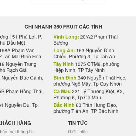
CHI NHANH 360 FRUIT CÁC TỈNH
ng 151 Phú Lợi, P.
Vĩnh Long:
20/A2 Phạm Thái
Thủ Dầu Một
Bường
198A Phạm Văn
Long An:
163 Nguyễn Đình
P.Tân Mai Biên Hòa
Chiểu, Phường 3, Tp Tân An
18 Nguyễn Trung
Tây Ninh
1075 CTM8, phường
phố Rạch Giá
Hiệp Ninh, TP Tây Ninh
 Nguyễn Đức Cảnh,
Bình Định
340 Nguyễn Thái Học,
phường Ngô Mây, Tp Quy Nhơn
B Phạm Hồng Thái,
Cà Mau
221 Lý Thường Kiệt, K2,
Phường 6, Tp Cà Mau
1 Nguyễn Du, Tp
Bắc Ninh
83 Trần Hưng Đạo,
phường Tiền An, TP Bắc Ninh
KHÁCH HÀNG
TIN TỨC
bảo mật thông tin
Giới Thiệu