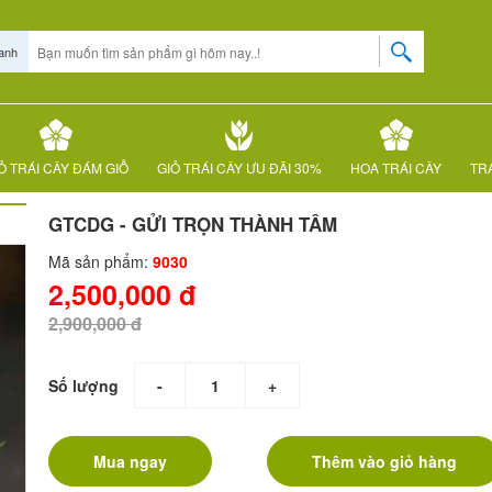
anh
Ỏ TRÁI CÂY ĐÁM GIỖ
GIỎ TRÁI CÂY ƯU ĐÃI 30%
HOA TRÁI CÂY
TRÁ
GTCDG - GỬI TRỌN THÀNH TÂM
Mã sản phẩm:
9030
2,500,000 đ
2,900,000 đ
Số lượng
-
+
Mua ngay
Thêm vào giỏ hàng