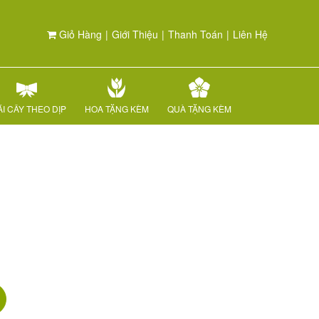
Giỏ Hàng
|
Giới Thiệu
|
Thanh Toán
|
Liên Hệ
I CÂY THEO DỊP
HOA TẶNG KÈM
QUÀ TẶNG KÈM