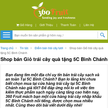
Giỏ Hàng
|
Giới Thiệu
|
Thanh Toán
|
Liên Hệ
Trang chủ
Tin tức
Điểm bán trái cây tươi
Shop bán Giỏ trái cây quà
tặng 5C Bình Chánh
Shop bán Giỏ trái cây quà tặng 5C Bình Chánh
Bạn đang tìm một địa chỉ uy tín bán trái cây sạch và
an toàn Tại 5C Bình Chánh? Bạn lo lắng khi chưa
biết chọn mua tại cửa hàng trái cây tại 5C Bình
Chánh nào giá tốt? Để đáp ứng nỗi lo về việc tìm
kiếm thực phẩm sạch ngày càng tăng cao hiện nay,
360 Fruit mách bạn một cửa hàng trái cây nhập khẩu
5C Bình Chánh nổi tiếng, được chọn mua nhiều
nhất. Cùng theo dõi bài viết dưới đây nhé!