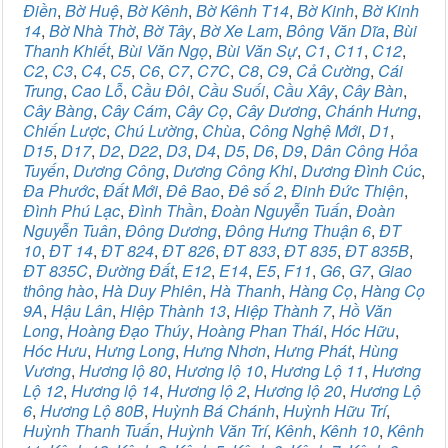
Điền
,
Bờ Huệ
,
Bờ Kênh
,
Bờ Kênh T14
,
Bờ Kinh
,
Bờ Kinh
14
,
Bờ Nhà Thờ
,
Bờ Tây
,
Bờ Xe Lam
,
Bông Văn Dĩa
,
Bùi
Thanh Khiết
,
Bùi Văn Ngọ
,
Bùi Văn Sự
,
C1
,
C11
,
C12
,
C2
,
C3
,
C4
,
C5
,
C6
,
C7
,
C7C
,
C8
,
C9
,
Cả Cường
,
Cái
Trung
,
Cao Lỗ
,
Cầu Đôi
,
Cầu Suối
,
Cầu Xây
,
Cây Bàn
,
Cây Bàng
,
Cây Cám
,
Cây Cọ
,
Cây Dương
,
Chánh Hưng
,
Chiến Lược
,
Chú Lường
,
Chùa
,
Công Nghệ Mới
,
D1
,
D15
,
D17
,
D2
,
D22
,
D3
,
D4
,
D5
,
D6
,
D9
,
Dân Công Hỏa
Tuyến
,
Dương Công
,
Dương Công Khi
,
Dương Đình Cúc
,
Đa Phước
,
Đất Mới
,
Đê Bao
,
Đê số 2
,
Đinh Đức Thiện
,
Đình Phú Lạc
,
Đình Thần
,
Đoàn Nguyễn Tuấn
,
Đoàn
Nguyễn Tuân
,
Đông Dương
,
Đông Hưng Thuận 6
,
ĐT
10
,
ĐT 14
,
ĐT 824
,
ĐT 826
,
ĐT 833
,
ĐT 835
,
ĐT 835B
,
ĐT 835C
,
Đường Đất
,
E12
,
E14
,
E5
,
F11
,
G6
,
G7
,
Giao
thông hào
,
Hà Duy Phiên
,
Hà Thanh
,
Hàng Cọ
,
Hàng Cọ
9A
,
Hậu Lân
,
Hiệp Thành 13
,
Hiệp Thành 7
,
Hồ Văn
Long
,
Hoàng Đạo Thúy
,
Hoàng Phan Thái
,
Hóc Hữu
,
Hóc Hưu
,
Hưng Long
,
Hưng Nhơn
,
Hưng Phát
,
Hùng
Vương
,
Hương lộ 80
,
Hương lộ 10
,
Hương Lộ 11
,
Hương
Lộ 12
,
Hương lộ 14
,
Hương lộ 2
,
Hương lộ 20
,
Hương Lộ
6
,
Hương Lộ 80B
,
Huỳnh Bá Chánh
,
Huỳnh Hữu Trí
,
Huỳnh Thanh Tuấn
,
Huỳnh Văn Trí
,
Kênh
,
Kênh 10
,
Kênh