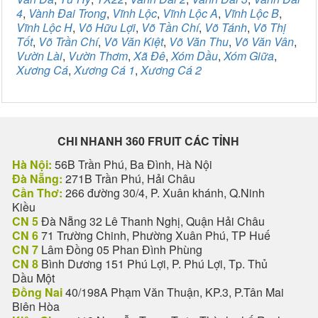
4
,
Vành Đai Trong
,
Vĩnh Lộc
,
Vĩnh Lộc A
,
Vĩnh Lộc B
,
Vĩnh Lộc H
,
Võ Hữu Lợi
,
Võ Tần Chí
,
Võ Tánh
,
Võ Thị
Tốt
,
Võ Trần Chí
,
Võ Văn Kiệt
,
Võ Văn Thu
,
Võ Văn Vân
,
Vườn Lài
,
Vườn Thơm
,
Xã Đê
,
Xóm Dầu
,
Xóm Giữa
,
Xương Cá
,
Xương Cá 1
,
Xương Cá 2
CHI NHANH 360 FRUIT CÁC TỈNH
Hà Nội:
56B Trần Phú, Ba Đình, Hà Nội
Đà Nẵng:
271B Trần Phú, Hải Châu
Cần Thơ:
266 đường 30/4, P. Xuân khánh, Q.Ninh
Kiều
CN 5
Đà Nẵng 32 Lê Thanh Nghị, Quận Hải Châu
CN 6
71 Trường Chinh, Phường Xuân Phú, TP Huế
CN 7
Lâm Đồng 05 Phan Đình Phùng
CN 8
Bình Dương 151 Phú Lợi, P. Phú Lợi, Tp. Thủ
Dầu Một
Đồng Nai
40/198A Phạm Văn Thuận, KP.3, P.Tân Mai
Biên Hòa