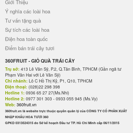
Giới Thiệu
Ý nghĩa các loài hoa
Tư vấn tặng quà
Sự tích các loài hoa
Điện hoa toàn quốc
Điểm bán trái cây tươi
360FRUIT - GIỎ QUÀ TRÁI CÂY
Trụ sở:
413 Lê Văn Sỹ, P.2, Q.Tân Bình, TPHCM (Gần ngã tư
Phạm Văn Hai với Lê Văn Sỹ)
Chi nhánh:
Lô C Hồ Thị Kỷ, P1, Q10, TPHCM
Điện thoại:
(028)22 298 398
Hotline 1:
0936 65 27 27(Ms.Nhi)
Hotline 2:
0977 301 303 - 0933 055 945 (Ms.Vy)
Web:
360fruit.vn
360fruit.vn là website trực thuộc quyền quản lý của CÔNG TY CỔ PHẦN XUẤT
NHẬP KHẨU HOA TƯƠI 360
GPKD 0313524315 do Sở kế hoạch Đầu tư TP. Hồ Chí Minh cấp 06/11/2015