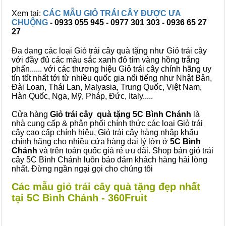
Xem tại:
CÁC MẪU GIỎ TRÁI CÂY ĐƯỢC ƯA
CHUỘNG
- 0933 055 945 - 0977 301 303 - 0936 65 27
27
Đa dạng các loại Giỏ trái cây quà tặng như Giỏ trái cây
với đầy đủ các màu sắc xanh đỏ tím vàng hồng trắng
phấn...... với các thương hiệu Giỏ trái cây chính hãng uy
tín tốt nhất tới từ nhiều quốc gia nổi tiếng như Nhật Bản,
Đài Loan, Thái Lan, Malyasia, Trung Quốc, Việt Nam,
Hàn Quốc, Nga, Mỹ, Pháp, Đức, Italy.....
Cửa hàng
Giỏ trái cây quà tặng 5C Bình Chánh
là
nhà cung cấp & phân phối chính thức các loại Giỏ trái
cây cao cấp chính hiệu, Giỏ trái cây hàng nhập khẩu
chính hãng cho nhiều cửa hàng đại lý lớn ở
5C Bình
Chánh
và trên toàn quốc giá rẻ ưu đãi. Shop bán giỏ trái
cây 5C Bình Chánh luôn bảo đảm khách hàng hài lòng
nhất. Đừng ngần ngại gọi cho chúng tôi
Các mẫu giỏ trái cây quà tặng đẹp nhất
tại 5C Bình Chánh - 360Fruit