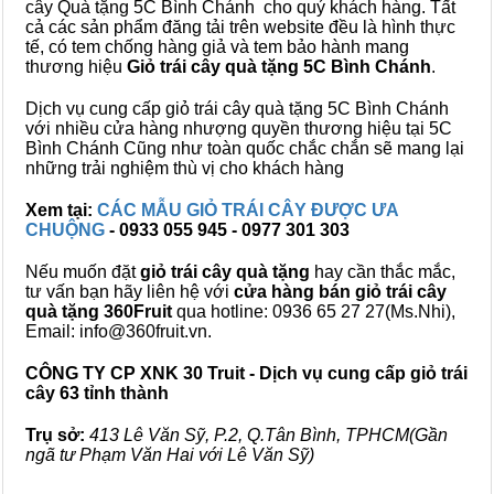
cây Quà tặng 5C Bình Chánh cho quý khách hàng. Tất
cả các sản phẩm đăng tải trên website đều là hình thực
tế, có tem chống hàng giả và tem bảo hành mang
thương hiệu
Giỏ trái cây quà tặng 5C Bình Chánh
.
Dịch vụ cung cấp giỏ trái cây quà tặng 5C Bình Chánh
với nhiều cửa hàng nhượng quyền thương hiệu tại 5C
Bình Chánh Cũng như toàn quốc chắc chắn sẽ mang lại
những trải nghiệm thù vị cho khách hàng
Xem tại:
CÁC MẪU GIỎ TRÁI CÂY ĐƯỢC ƯA
CHUỘNG
- 0933 055 945 - 0977 301 303
Nếu muốn đặt
giỏ trái cây quà tặng
hay cần thắc mắc,
tư vấn bạn hãy liên hệ với
cửa hàng bán
giỏ trái cây
quà tặng
360Fruit
qua hotline: 0936 65 27 27(Ms.Nhi),
Email: info@360fruit.vn.
CÔNG TY CP XNK 30 Truit - Dịch vụ cung cấp giỏ trái
cây 63 tỉnh thành
Trụ sở:
413 Lê Văn Sỹ, P.2, Q.Tân Bình, TPHCM(Gần
ngã tư Phạm Văn Hai với Lê Văn Sỹ)