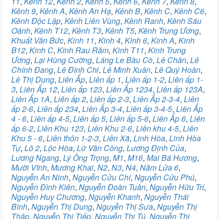
11
,
Kênh 12
,
Kênh 2
,
Kênh 5
,
Kênh 6
,
Kênh 7
,
Kênh 8
,
Kênh 9
,
Kênh A
,
Kênh An Hạ
,
Kênh B
,
Kênh C
,
Kênh C6
,
Kênh Độc Lập
,
Kênh Liên Vùng
,
Kênh Ranh
,
Kênh Sáu
Oánh
,
Kênh T12
,
Kênh T3
,
Kênh T5
,
Kênh Trung Ương
,
Khuất Văn Bức
,
Kinh 11
,
Kinh 4
,
Kinh 6
,
Kinh A
,
Kinh
B12
,
Kinh C
,
Kinh Rau Răm
,
Kinh T11
,
Kinh Trung
Ương
,
Lại Hùng Cường
,
Láng Le Bàu Cò
,
Lê Chân
,
Lê
Chính Đang
,
Lê Đình Chi
,
Lê Minh Xuân
,
Lê Quý Hoàn
,
Lê Thị Dung
,
Liên Ấp
,
Liên ấp 1
,
Liên ấp 1-2
,
Liên ấp 1-
3
,
Liên Ấp 12
,
Liên ấp 123
,
Liên Ấp 1234
,
Liên ấp 123A
,
Liên Ấp 1A
,
Liên ấp 2
,
Liên ấp 2-3
,
Liên Ấp 2-3-4
,
Liên
ấp 2-6
,
Liên ấp 234
,
Liên Ấp 3-4
,
Liên ấp 3-4-5
,
Liên Ấp
4 - 6
,
Liên ấp 4-5
,
Liên ấp 5
,
Liên ấp 5-6
,
Liên Ấp 6
,
Liên
ấp 6-2
,
Liên Khu 123
,
Liên Khu 2-6
,
Liên khu 4-5
,
Liên
Khu 5 - 6
,
Liên thôn 1-2-3
,
Liên Xã
,
Linh Hòa
,
Linh Hòa
Tự
,
Lô 2
,
Lộc Hòa
,
Lữ Văn Công
,
Lương Định Của
,
Lương Ngang
,
Lý Ông Trọng
,
M1
,
M16
,
Mai Bá Hương
,
Mười Vĩnh
,
Mương Khai
,
N2
,
N3
,
N4
,
Năm Lửa 6
,
Nguyễn An Ninh
,
Nguyễn Cửu Chí
,
Nguyễn Cửu Phú
,
Nguyễn Đình Kiên
,
Nguyễn Đoàn Tuân
,
Nguyễn Hữu Trí
,
Nguyễn Huy Chương
,
Nguyễn Khanh
,
Nguyễn Thái
Bình
,
Nguyễn Thị Dung
,
Nguyễn Thị Sưa
,
Nguyễn Thị
Thập
,
Nguyễn Thị Tiếp
,
Nguyễn Thị Tú
,
Nguyễn Thị