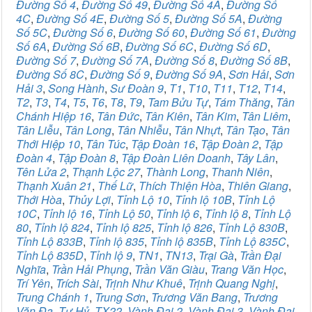
Đường Số 4
,
Đường Số 49
,
Đường Số 4A
,
Đường Số
4C
,
Đường Số 4E
,
Đường Số 5
,
Đường Số 5A
,
Đường
Số 5C
,
Đường Số 6
,
Đường Số 60
,
Đường Số 61
,
Đường
Số 6A
,
Đường Số 6B
,
Đường Số 6C
,
Đường Số 6D
,
Đường Số 7
,
Đường Số 7A
,
Đường Số 8
,
Đường Số 8B
,
Đường Số 8C
,
Đường Số 9
,
Đường Số 9A
,
Sơn Hải
,
Sơn
Hải 3
,
Song Hành
,
Sư Đoàn 9
,
T1
,
T10
,
T11
,
T12
,
T14
,
T2
,
T3
,
T4
,
T5
,
T6
,
T8
,
T9
,
Tam Bửu Tự
,
Tám Thăng
,
Tân
Chánh Hiệp 16
,
Tân Đức
,
Tân Kiên
,
Tân Kim
,
Tân Liêm
,
Tân Liễu
,
Tân Long
,
Tân Nhiễu
,
Tân Nhựt
,
Tân Tạo
,
Tân
Thới Hiệp 10
,
Tân Túc
,
Tập Đoàn 16
,
Tập Đoàn 2
,
Tập
Đoàn 4
,
Tập Đoàn 8
,
Tập Đoàn Liên Doanh
,
Tây Lân
,
Tên Lửa 2
,
Thạnh Lộc 27
,
Thành Long
,
Thanh Niên
,
Thạnh Xuân 21
,
Thế Lữ
,
Thích Thiện Hòa
,
Thiên Giang
,
Thới Hòa
,
Thủy Lợi
,
Tỉnh Lộ 10
,
Tỉnh lộ 10B
,
Tỉnh Lộ
10C
,
Tỉnh lộ 16
,
Tỉnh Lộ 50
,
Tỉnh lộ 6
,
Tỉnh lộ 8
,
Tỉnh Lộ
80
,
Tỉnh lộ 824
,
Tỉnh lộ 825
,
Tỉnh lộ 826
,
Tỉnh Lộ 830B
,
Tỉnh Lộ 833B
,
Tỉnh lộ 835
,
Tỉnh lộ 835B
,
Tỉnh Lộ 835C
,
Tỉnh Lộ 835D
,
Tỉnh lộ 9
,
TN1
,
TN13
,
Trại Gà
,
Trần Đại
Nghĩa
,
Trần Hải Phụng
,
Trần Văn Giàu
,
Trang Văn Học
,
Trí Yên
,
Trích Sài
,
Trịnh Như Khuê
,
Trịnh Quang Nghị
,
Trung Chánh 1
,
Trung Sơn
,
Trương Văn Bang
,
Trương
Văn Đa
,
Tư Hỷ
,
TX22
,
Vành Đai 2
,
Vành Đai 3
,
Vành Đai