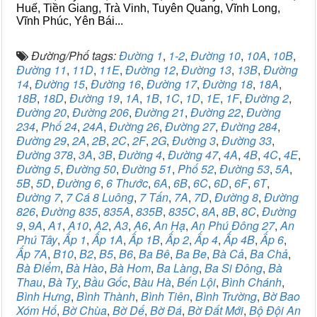
Huế, Tiền Giang, Trà Vinh, Tuyên Quang, Vĩnh Long,
Vĩnh Phúc, Yên Bái...
Đường/Phố tags:
Đường 1
,
1-2
,
Đường 10
,
10A
,
10B
,
Đường 11
,
11D
,
11E
,
Đường 12
,
Đường 13
,
13B
,
Đường
14
,
Đường 15
,
Đường 16
,
Đường 17
,
Đường 18
,
18A
,
18B
,
18D
,
Đường 19
,
1A
,
1B
,
1C
,
1D
,
1E
,
1F
,
Đường 2
,
Đường 20
,
Đường 206
,
Đường 21
,
Đường 22
,
Đường
234
,
Phố 24
,
24A
,
Đường 26
,
Đường 27
,
Đường 284
,
Đường 29
,
2A
,
2B
,
2C
,
2F
,
2G
,
Đường 3
,
Đường 33
,
Đường 378
,
3A
,
3B
,
Đường 4
,
Đường 47
,
4A
,
4B
,
4C
,
4E
,
Đường 5
,
Đường 50
,
Đường 51
,
Phố 52
,
Đường 53
,
5A
,
5B
,
5D
,
Đường 6
,
6 Thước
,
6A
,
6B
,
6C
,
6D
,
6F
,
6T
,
Đường 7
,
7 Cá 8 Luông
,
7 Tấn
,
7A
,
7D
,
Đường 8
,
Đường
826
,
Đường 835
,
835A
,
835B
,
835C
,
8A
,
8B
,
8C
,
Đường
9
,
9A
,
A1
,
A10
,
A2
,
A3
,
A6
,
An Hạ
,
An Phú Đông 27
,
An
Phú Tây
,
Ấp 1
,
Ấp 1A
,
Ấp 1B
,
Ấp 2
,
Ấp 4
,
Ấp 4B
,
Ấp 6
,
Ấp 7A
,
B10
,
B2
,
B5
,
B6
,
Ba Bê
,
Ba Be
,
Bà Cả
,
Ba Chả
,
Bà Điểm
,
Bà Hào
,
Bà Hom
,
Ba Làng
,
Ba Si Đông
,
Bà
Thau
,
Bà Tỵ
,
Bầu Gốc
,
Bàu Hà
,
Bến Lội
,
Bình Chánh
,
Bình Hưng
,
Bình Thành
,
Bình Tiên
,
Bình Trường
,
Bờ Bao
Xóm Hố
,
Bờ Chùa
,
Bờ Dế
,
Bờ Đá
,
Bờ Đất Mới
,
Bộ Đội An