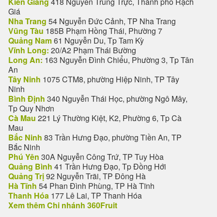
Kiên Giang
418 Nguyễn Trung Trực, Thành phố Rạch
Giá
Nha Trang
54 Nguyễn Đức Cảnh, TP Nha Trang
Vũng Tàu
185B Phạm Hồng Thái, Phường 7
Quảng Nam
61 Nguyễn Du, Tp Tam Kỳ
Vĩnh Long:
20/A2 Phạm Thái Bường
Long An:
163 Nguyễn Đình Chiểu, Phường 3, Tp Tân
An
Tây Ninh
1075 CTM8, phường Hiệp Ninh, TP Tây
Ninh
Bình Định
340 Nguyễn Thái Học, phường Ngô Mây,
Tp Quy Nhơn
Cà Mau
221 Lý Thường Kiệt, K2, Phường 6, Tp Cà
Mau
Bắc Ninh
83 Trần Hưng Đạo, phường Tiền An, TP
Bắc Ninh
Phú Yên
30A Nguyễn Công Trứ, TP Tuy Hòa
Quảng Bình
41 Trần Hưng Đạo, Tp Đồng Hới
Quảng Trị
92 Nguyễn Trãi, TP Đông Hà
Hà Tĩnh
54 Phan Đình Phùng, TP Hà Tĩnh
Thanh Hóa
177 Lê Lai, TP Thanh Hóa
Xem thêm Chi nhánh 360Fruit