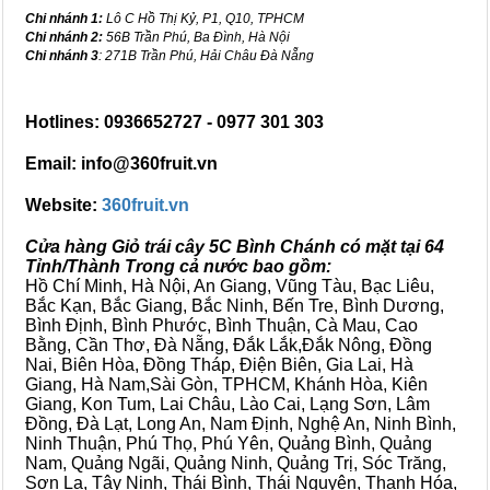
Chi nhánh 1:
Lô C Hồ Thị Kỷ, P1, Q10, TPHCM
Chi nhánh 2:
56B Trần Phú, Ba Đình, Hà Nội
Chi nhánh 3
: 271B Trần Phú, Hải Châu Đà Nẵng
Hotlines: 0936652727 - 0977 301 303
Email: info@360fruit.vn
Website:
360fruit.vn
Cửa hàng Giỏ trái cây 5C Bình Chánh có mặt tại 64
Tỉnh/Thành Trong cả nước bao gồm:
Hồ Chí Minh, Hà Nội, An Giang, Vũng Tàu, Bạc Liêu,
Bắc Kạn, Bắc Giang, Bắc Ninh, Bến Tre, Bình Dương,
Bình Định, Bình Phước, Bình Thuận, Cà Mau, Cao
Bằng, Cần Thơ, Đà Nẵng, Đắk Lắk,Đắk Nông, Đồng
Nai, Biên Hòa, Đồng Tháp, Điện Biên, Gia Lai, Hà
Giang, Hà Nam,Sài Gòn, TPHCM, Khánh Hòa, Kiên
Giang, Kon Tum, Lai Châu, Lào Cai, Lạng Sơn, Lâm
Đồng, Đà Lạt, Long An, Nam Định, Nghệ An, Ninh Bình,
Ninh Thuận, Phú Thọ, Phú Yên, Quảng Bình, Quảng
Nam, Quảng Ngãi, Quảng Ninh, Quảng Trị, Sóc Trăng,
Sơn La, Tây Ninh, Thái Bình, Thái Nguyên, Thanh Hóa,