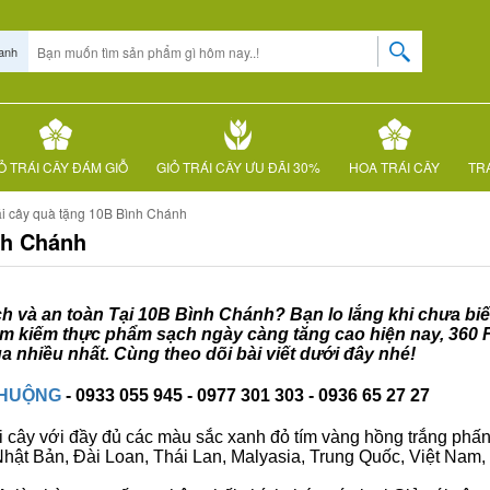
anh
Ỏ TRÁI CÂY ĐÁM GIỖ
GIỎ TRÁI CÂY ƯU ĐÃI 30%
HOA TRÁI CÂY
TRÁ
ái cây quà tặng 10B Bình Chánh
nh Chánh
ạch và an toàn Tại 10B Bình Chánh? Bạn lo lắng khi chưa biế
tìm kiếm thực phẩm sạch ngày càng tăng cao hiện nay, 360 
 nhiều nhất. Cùng theo dõi bài viết dưới đây nhé!
CHUỘNG
- 0933 055 945 - 0977 301 303 - 0936 65 27 27
i cây với đầy đủ các màu sắc xanh đỏ tím vàng hồng trắng phấn..
ư Nhật Bản, Đài Loan, Thái Lan, Malyasia, Trung Quốc, Việt Nam, 