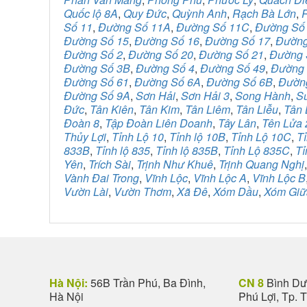
Quốc lộ 8A
,
Quy Đức
,
Quỳnh Anh
,
Rạch Bà Lớn
,
Số 11
,
Đường Số 11A
,
Đường Số 11C
,
Đường Số
Đường Số 15
,
Đường Số 16
,
Đường Số 17
,
Đường
Đường Số 2
,
Đường Số 20
,
Đường Số 21
,
Đường 
Đường Số 3B
,
Đường Số 4
,
Đường Số 49
,
Đường 
Đường Số 61
,
Đường Số 6A
,
Đường Số 6B
,
Đườn
Đường Số 9A
,
Sơn Hải
,
Sơn Hải 3
,
Song Hành
,
S
Đức
,
Tân Kiên
,
Tân Kim
,
Tân Liêm
,
Tân Liễu
,
Tân 
Đoàn 8
,
Tập Đoàn Liên Doanh
,
Tây Lân
,
Tên Lửa 
Thủy Lợi
,
Tỉnh Lộ 10
,
Tỉnh lộ 10B
,
Tỉnh Lộ 10C
,
Tỉ
833B
,
Tỉnh lộ 835
,
Tỉnh lộ 835B
,
Tỉnh Lộ 835C
,
Tỉ
Yên
,
Trích Sài
,
Trịnh Như Khuê
,
Trịnh Quang Nghị
Vành Đai Trong
,
Vĩnh Lộc
,
Vĩnh Lộc A
,
Vĩnh Lộc B
Vườn Lài
,
Vườn Thơm
,
Xã Đê
,
Xóm Dầu
,
Xóm Giữ
Hà Nội:
56B Trần Phú, Ba Đình,
CN 8
Bình Dươ
Hà Nội
Phú Lợi, Tp. 