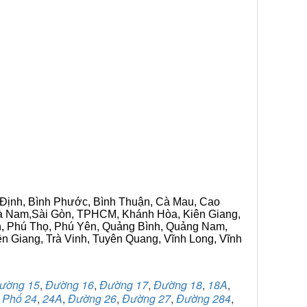
h Định, Bình Phước, Bình Thuận, Cà Mau, Cao
 Hà Nam,Sài Gòn, TPHCM, Khánh Hòa, Kiên Giang,
n, Phú Thọ, Phú Yên, Quảng Bình, Quảng Nam,
ền Giang, Trà Vinh, Tuyên Quang, Vĩnh Long, Vĩnh
ường 15
,
Đường 16
,
Đường 17
,
Đường 18
,
18A
,
,
Phố 24
,
24A
,
Đường 26
,
Đường 27
,
Đường 284
,