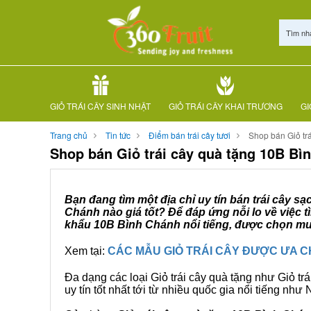
Tìm nh
GIỎ TRÁI CÂY SINH NHẬT
GIỎ TRÁI CÂY KHAI TRƯƠNG
GI
Trang chủ
Tin tức
Điểm bán trái cây tươi
Shop bán Giỏ tr
Shop bán Giỏ trái cây quà tặng 10B Bì
Bạn đang tìm một địa chỉ uy tín bán trái cây s
Chánh nào giá tốt? Để đáp ứng nỗi lo về việc 
khẩu 10B Bình Chánh nổi tiếng, được chọn mua
Xem tại:
CÁC MẪU GIỎ TRÁI CÂY ĐƯỢC ƯA 
Đa dạng các loại Giỏ trái cây quà tặng như Giỏ trá
uy tín tốt nhất tới từ nhiều quốc gia nổi tiếng nh