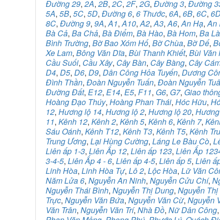
Đường 29
,
2A
,
2B
,
2C
,
2F
,
2G
,
Đường 3
,
Đường 3
5A
,
5B
,
5C
,
5D
,
Đường 6
,
6 Thước
,
6A
,
6B
,
6C
,
6
8C
,
Đường 9
,
9A
,
A1
,
A10
,
A2
,
A3
,
A6
,
An Hạ
,
An 
Bà Cả
,
Ba Chả
,
Bà Điểm
,
Bà Hào
,
Bà Hom
,
Ba L
Bình Trường
,
Bờ Bao Xóm Hố
,
Bờ Chùa
,
Bờ Dế
,
B
Xe Lam
,
Bông Văn Dĩa
,
Bùi Thanh Khiết
,
Bùi Văn
Cầu Suối
,
Cầu Xây
,
Cây Bàn
,
Cây Bàng
,
Cây Cá
D4
,
D5
,
D6
,
D9
,
Dân Công Hỏa Tuyến
,
Dương Cô
Đình Thần
,
Đoàn Nguyễn Tuấn
,
Đoàn Nguyễn Tu
Đường Đất
,
E12
,
E14
,
E5
,
F11
,
G6
,
G7
,
Giao thôn
Hoàng Đạo Thúy
,
Hoàng Phan Thái
,
Hóc Hữu
,
Hó
12
,
Hương lộ 14
,
Hương lộ 2
,
Hương lộ 20
,
Hương
11
,
Kênh 12
,
Kênh 2
,
Kênh 5
,
Kênh 6
,
Kênh 7
,
Kên
Sáu Oánh
,
Kênh T12
,
Kênh T3
,
Kênh T5
,
Kênh Tr
Trung Ương
,
Lại Hùng Cường
,
Láng Le Bàu Cò
,
L
Liên ấp 1-3
,
Liên Ấp 12
,
Liên ấp 123
,
Liên Ấp 123
3-4-5
,
Liên Ấp 4 - 6
,
Liên ấp 4-5
,
Liên ấp 5
,
Liên ấ
Linh Hòa
,
Linh Hòa Tự
,
Lô 2
,
Lộc Hòa
,
Lữ Văn Cô
Năm Lửa 6
,
Nguyễn An Ninh
,
Nguyễn Cửu Chí
,
N
Nguyễn Thái Bình
,
Nguyễn Thị Dung
,
Nguyễn Thị
Trực
,
Nguyễn Văn Bứa
,
Nguyễn Văn Cừ
,
Nguyễn V
Văn Trân
,
Nguyễn Văn Trí
,
Nhà Đồ
,
Nữ Dân Công
Phan Văn Mảng
,
Phong Phú
,
Phước Lý
,
Quách Đi