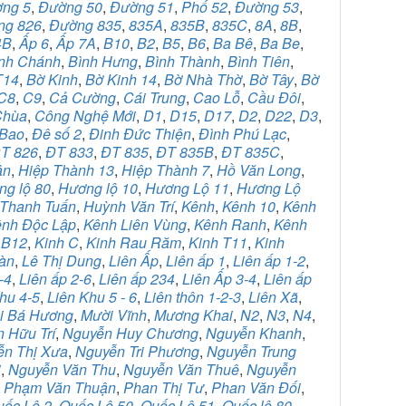
ng 5
,
Đường 50
,
Đường 51
,
Phố 52
,
Đường 53
,
ng 826
,
Đường 835
,
835A
,
835B
,
835C
,
8A
,
8B
,
4B
,
Ấp 6
,
Ấp 7A
,
B10
,
B2
,
B5
,
B6
,
Ba Bê
,
Ba Be
,
nh Chánh
,
Bình Hưng
,
Bình Thành
,
Bình Tiên
,
T14
,
Bờ Kinh
,
Bờ Kinh 14
,
Bờ Nhà Thờ
,
Bờ Tây
,
Bờ
C8
,
C9
,
Cả Cường
,
Cái Trung
,
Cao Lỗ
,
Cầu Đôi
,
Chùa
,
Công Nghệ Mới
,
D1
,
D15
,
D17
,
D2
,
D22
,
D3
,
Bao
,
Đê số 2
,
Đinh Đức Thiện
,
Đình Phú Lạc
,
T 826
,
ĐT 833
,
ĐT 835
,
ĐT 835B
,
ĐT 835C
,
ân
,
Hiệp Thành 13
,
Hiệp Thành 7
,
Hồ Văn Long
,
g lộ 80
,
Hương lộ 10
,
Hương Lộ 11
,
Hương Lộ
Thanh Tuấn
,
Huỳnh Văn Trí
,
Kênh
,
Kênh 10
,
Kênh
nh Độc Lập
,
Kênh Liên Vùng
,
Kênh Ranh
,
Kênh
 B12
,
Kinh C
,
Kinh Rau Răm
,
Kinh T11
,
Kinh
àn
,
Lê Thị Dung
,
Liên Ấp
,
Liên ấp 1
,
Liên ấp 1-2
,
-4
,
Liên ấp 2-6
,
Liên ấp 234
,
Liên Ấp 3-4
,
Liên ấp
hu 4-5
,
Liên Khu 5 - 6
,
Liên thôn 1-2-3
,
Liên Xã
,
i Bá Hương
,
Mười Vĩnh
,
Mương Khai
,
N2
,
N3
,
N4
,
 Hữu Trí
,
Nguyễn Huy Chương
,
Nguyễn Khanh
,
ễn Thị Xưa
,
Nguyễn Tri Phương
,
Nguyễn Trung
i
,
Nguyễn Văn Thu
,
Nguyễn Văn Thuê
,
Nguyễn
,
Phạm Văn Thuận
,
Phan Thị Tư
,
Phan Văn Đối
,
uốc Lộ 2
,
Quốc Lộ 50
,
Quốc Lộ 51
,
Quốc lộ 80
,