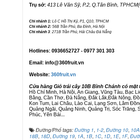
Trụ sở:
413 Lê Văn Sỹ, P.2, Q.Tân Bình, TPHCM(
Chi nhánh 1:
Lô C Hồ Thị Kỷ, P1, Q10, TPHCM
Chi nhánh 2:
56B Trần Phú, Ba Đình, Hà Nội
Chi nhánh 3
: 271B Trần Phú, Hải Châu Đà Nẵng
Hotlines: 0936652727 - 0977 301 303
Email: info@360fruit.vn
Website:
360fruit.vn
Cửa hàng Giỏ trái cây 10B Bình Chánh có mặt 
Hồ Chí Minh, Hà Nội, An Giang, Vũng Tàu, Bạc L
Bằng, Cần Thơ, Đà Nẵng, Đắk Lắk,Đắk Nông, Đồn
Kon Tum, Lai Châu, Lào Cai, Lạng Sơn, Lâm Đồn
Quảng Ngãi, Quảng Ninh, Quảng Trị, Sóc Trăng, S
Phúc, Yên Bái...
Đường/Phố tags:
Đường 1
,
1-2
,
Đường 10
,
10A
18B
,
18D
,
Đường 19
,
1A
,
1B
,
1C
,
1D
,
1E
,
1F
,
Đườ