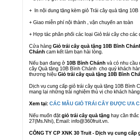
+ In nội dung tặng kèm giỏ Trái cây quà tặng 10
+ Giao miễn phí nội thành , vận chuyển an toàn
+ Hợp tác phân phối các loại Giỏ trái cây cho các 
Cửa hàng
Giỏ trái cây quà tặng 10B Bình Chán
Chánh
cam kết làm bạn hài lòng.
Nếu bạn đang ở
10B Bình Chánh
và có nhu cầu m
cây Quà tặng 10B Bình Chánh cho quý khách hàng.
thương hiệu
Giỏ trái cây quà tặng 10B Bình Ch
Dịch vụ cung cấp giỏ trái cây quà tặng 10B Bìn
mang lại những trải nghiệm thù vị cho khách hàng
Xem tại:
CÁC MẪU GIỎ TRÁI CÂY ĐƯỢC ƯA
Nếu muốn đặt
giỏ trái cây quà tặng
hay cần thắc 
27(Ms.Nhi), Email: info@360fruit.vn.
CÔNG TY CP XNK 30 Truit - Dịch vụ cung cấp gi