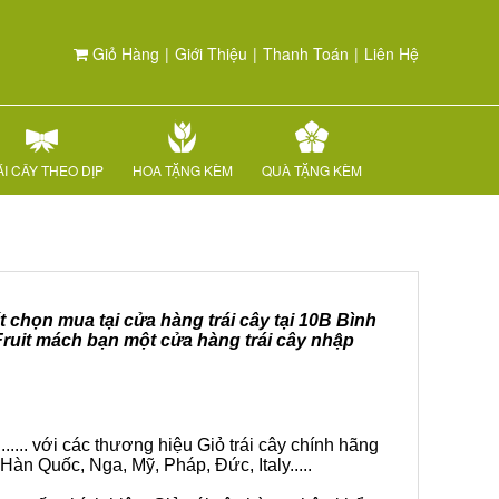
Giỏ Hàng
|
Giới Thiệu
|
Thanh Toán
|
Liên Hệ
I CÂY THEO DỊP
HOA TẶNG KÈM
QUÀ TẶNG KÈM
t chọn mua tại cửa hàng trái cây tại 10B Bình
Fruit mách bạn một cửa hàng trái cây nhập
.... với các thương hiệu Giỏ trái cây chính hãng
Hàn Quốc, Nga, Mỹ, Pháp, Đức, Italy.....