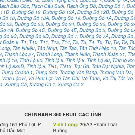
Rạch Bàu Gốc
,
Rạch Cầu Suối
,
Rạch Ông Đồ
,
Đường Số 1
,
Đườ
 11D
,
Đường Số 12
,
Đường Số 12A
,
Đường Số 12B
,
Đường Số
 Số 18
,
Đường Số 18A
,
Đường Số 19
,
Đường Số 1A
,
Đường S
Số 22
,
Đường Số 23
,
Đường Số 24
,
Đường Số 26
,
Đường Số 2
Số 4A
,
Đường Số 4C
,
Đường Số 4E
,
Đường Số 5
,
Đường Số 5
g Số 6C
,
Đường Số 6D
,
Đường Số 7
,
Đường Số 7A
,
Đường Số 
ư Đoàn 9
,
T1
,
T10
,
T11
,
T12
,
T14
,
T2
,
T3
,
T4
,
T5
,
T6
,
T8
,
T9
,
Ta
Long
,
Tân Nhiễu
,
Tân Nhựt
,
Tân Tạo
,
Tân Thới Hiệp 10
,
Tân Tú
2
,
Thạnh Lộc 27
,
Thành Long
,
Thanh Niên
,
Thạnh Xuân 21
,
Th
nh lộ 16
,
Tỉnh Lộ 50
,
Tỉnh lộ 6
,
Tỉnh lộ 8
,
Tỉnh Lộ 80
,
Tỉnh lộ 82
nh Lộ 835D
,
Tỉnh lộ 9
,
TN1
,
TN13
,
Trại Gà
,
Trần Đại Nghĩa
,
Trầ
,
Trung Chánh 1
,
Trung Sơn
,
Trương Văn Bang
,
Trương Văn Đa
,
,
Vĩnh Lộc H
,
Võ Hữu Lợi
,
Võ Tần Chí
,
Võ Tánh
,
Võ Thị Tốt
,
Võ 
a
,
Xương Cá
,
Xương Cá 1
,
Xương Cá 2
CHI NHANH 360 FRUIT CÁC TỈNH
ng 151 Phú Lợi, P.
Vĩnh Long:
20/A2 Phạm Thái
Thủ Dầu Một
Bường