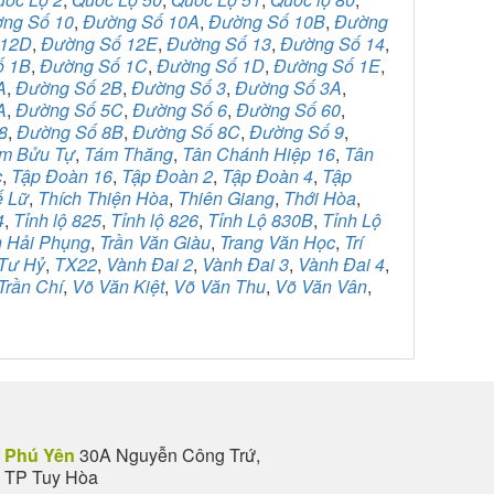
ng Số 10
,
Đường Số 10A
,
Đường Số 10B
,
Đường
 12D
,
Đường Số 12E
,
Đường Số 13
,
Đường Số 14
,
ố 1B
,
Đường Số 1C
,
Đường Số 1D
,
Đường Số 1E
,
A
,
Đường Số 2B
,
Đường Số 3
,
Đường Số 3A
,
A
,
Đường Số 5C
,
Đường Số 6
,
Đường Số 60
,
8
,
Đường Số 8B
,
Đường Số 8C
,
Đường Số 9
,
m Bửu Tự
,
Tám Thăng
,
Tân Chánh Hiệp 16
,
Tân
c
,
Tập Đoàn 16
,
Tập Đoàn 2
,
Tập Đoàn 4
,
Tập
ế Lữ
,
Thích Thiện Hòa
,
Thiên Giang
,
Thới Hòa
,
4
,
Tỉnh lộ 825
,
Tỉnh lộ 826
,
Tỉnh Lộ 830B
,
Tỉnh Lộ
n Hải Phụng
,
Trần Văn Giàu
,
Trang Văn Học
,
Trí
Tư Hỷ
,
TX22
,
Vành Đai 2
,
Vành Đai 3
,
Vành Đai 4
,
Trần Chí
,
Võ Văn Kiệt
,
Võ Văn Thu
,
Võ Văn Vân
,
Phú Yên
30A Nguyễn Công Trứ,
TP Tuy Hòa