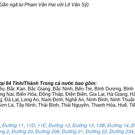
Gần ngã tư Phạm Văn Hai với Lê Văn Sỹ)
tại 64 Tỉnh/Thành Trong cả nước bao gồm:
iêu, Bắc Kạn, Bắc Giang, Bắc Ninh, Bến Tre, Bình Dương, Bìn
g Nai, Biên Hòa, Đồng Tháp, Điện Biên, Gia Lai, Hà Giang,
g, Đà Lạt, Long An, Nam Định, Nghệ An, Ninh Bình, Ninh Thuậ
ơn La, Tây Ninh, Thái Bình, Thái Nguyên, Thanh Hóa, Huế, Ti
,
Đường 11
,
11D
,
11E
,
Đường 12
,
Đường 13
,
13B
,
Đường 14
,
Đ
ng 2
,
Đường 20
,
Đường 206
,
Đường 21
,
Đường 22
,
Đường 234