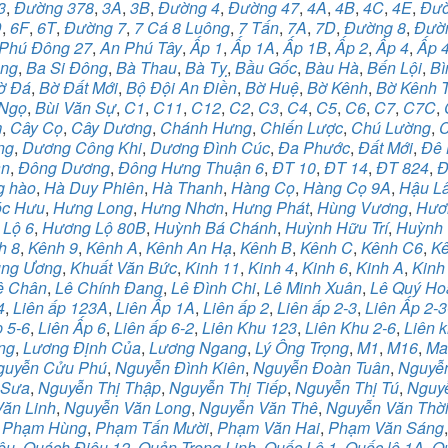
3
,
Đường 378
,
3A
,
3B
,
Đường 4
,
Đường 47
,
4A
,
4B
,
4C
,
4E
,
Đườ
D
,
6F
,
6T
,
Đường 7
,
7 Cá 8 Luông
,
7 Tấn
,
7A
,
7D
,
Đường 8
,
Đườ
Phú Đông 27
,
An Phú Tây
,
Ấp 1
,
Ấp 1A
,
Ấp 1B
,
Ấp 2
,
Ấp 4
,
Ấp 
àng
,
Ba Si Đông
,
Bà Thau
,
Bà Tỵ
,
Bầu Gốc
,
Bàu Hà
,
Bến Lội
,
Bì
ờ Đá
,
Bờ Đất Mới
,
Bộ Đội An Điền
,
Bờ Huệ
,
Bờ Kênh
,
Bờ Kênh 
 Ngọ
,
Bùi Văn Sự
,
C1
,
C11
,
C12
,
C2
,
C3
,
C4
,
C5
,
C6
,
C7
,
C7C
,
m
,
Cây Cọ
,
Cây Dương
,
Chánh Hưng
,
Chiến Lược
,
Chú Lường
,
ng
,
Dương Công Khi
,
Dương Đình Cúc
,
Đa Phước
,
Đất Mới
,
Đê 
ân
,
Đông Dương
,
Đông Hưng Thuận 6
,
ĐT 10
,
ĐT 14
,
ĐT 824
,
Đ
g hào
,
Hà Duy Phiên
,
Hà Thanh
,
Hàng Cọ
,
Hàng Cọ 9A
,
Hậu L
c Hưu
,
Hưng Long
,
Hưng Nhơn
,
Hưng Phát
,
Hùng Vương
,
Hươn
 Lộ 6
,
Hương Lộ 80B
,
Huỳnh Bá Chánh
,
Huỳnh Hữu Trí
,
Huỳnh 
h 8
,
Kênh 9
,
Kênh A
,
Kênh An Hạ
,
Kênh B
,
Kênh C
,
Kênh C6
,
Kê
ung Ương
,
Khuất Văn Bức
,
Kinh 11
,
Kinh 4
,
Kinh 6
,
Kinh A
,
Kinh
ê Chân
,
Lê Chính Đang
,
Lê Đình Chi
,
Lê Minh Xuân
,
Lê Quý Ho
4
,
Liên ấp 123A
,
Liên Ấp 1A
,
Liên ấp 2
,
Liên ấp 2-3
,
Liên Ấp 2-3
p 5-6
,
Liên Ấp 6
,
Liên ấp 6-2
,
Liên Khu 123
,
Liên Khu 2-6
,
Liên k
ng
,
Lương Định Của
,
Lương Ngang
,
Lý Ông Trọng
,
M1
,
M16
,
Ma
guyễn Cửu Phú
,
Nguyễn Đình Kiên
,
Nguyễn Đoàn Tuân
,
Nguyễn
 Sưa
,
Nguyễn Thị Thập
,
Nguyễn Thị Tiếp
,
Nguyễn Thị Tú
,
Nguy
ăn Linh
,
Nguyễn Văn Long
,
Nguyễn Văn Thê
,
Nguyễn Văn Thờ
,
Phạm Hùng
,
Phạm Tấn Mười
,
Phạm Văn Hai
,
Phạm Văn Sáng
êu
,
Quách Điêu 12
,
Quản Trọng Linh
,
Quốc Lộ 1
,
Quốc lộ 1A
,
Q