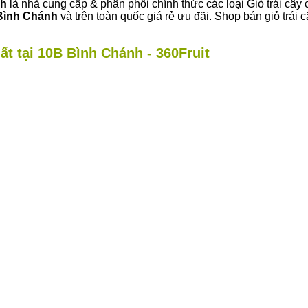
nh
là nhà cung cấp & phân phối chính thức các loại Giỏ trái cây 
Bình Chánh
và trên toàn quốc giá rẻ ưu đãi. Shop bán giỏ trá
ất tại 10B Bình Chánh - 360Fruit