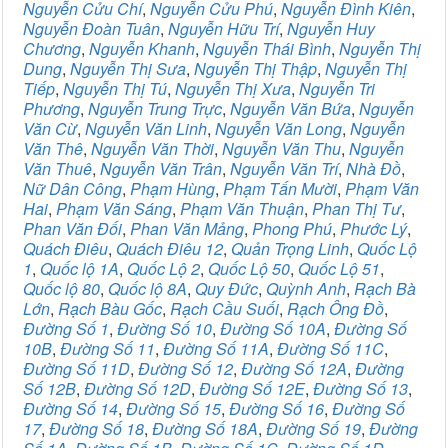
Nguyễn Cửu Chí
,
Nguyễn Cửu Phú
,
Nguyễn Đình Kiên
,
Nguyễn Đoàn Tuân
,
Nguyễn Hữu Trí
,
Nguyễn Huy
Chương
,
Nguyễn Khanh
,
Nguyễn Thái Bình
,
Nguyễn Thị
Dung
,
Nguyễn Thị Sưa
,
Nguyễn Thị Thập
,
Nguyễn Thị
Tiếp
,
Nguyễn Thị Tú
,
Nguyễn Thị Xưa
,
Nguyễn Tri
Phương
,
Nguyễn Trung Trực
,
Nguyễn Văn Bứa
,
Nguyễn
Văn Cừ
,
Nguyễn Văn Linh
,
Nguyễn Văn Long
,
Nguyễn
Văn Thê
,
Nguyễn Văn Thời
,
Nguyễn Văn Thu
,
Nguyễn
Văn Thuê
,
Nguyễn Văn Trân
,
Nguyễn Văn Trí
,
Nhà Đồ
,
Nữ Dân Công
,
Phạm Hùng
,
Phạm Tấn Mười
,
Phạm Văn
Hai
,
Phạm Văn Sáng
,
Phạm Văn Thuận
,
Phan Thị Tư
,
Phan Văn Đối
,
Phan Văn Mảng
,
Phong Phú
,
Phước Lý
,
Quách Điêu
,
Quách Điêu 12
,
Quản Trọng Linh
,
Quốc Lộ
1
,
Quốc lộ 1A
,
Quốc Lộ 2
,
Quốc Lộ 50
,
Quốc Lộ 51
,
Quốc lộ 80
,
Quốc lộ 8A
,
Quy Đức
,
Quỳnh Anh
,
Rạch Bà
Lớn
,
Rạch Bàu Gốc
,
Rạch Cầu Suối
,
Rạch Ông Đồ
,
Đường Số 1
,
Đường Số 10
,
Đường Số 10A
,
Đường Số
10B
,
Đường Số 11
,
Đường Số 11A
,
Đường Số 11C
,
Đường Số 11D
,
Đường Số 12
,
Đường Số 12A
,
Đường
Số 12B
,
Đường Số 12D
,
Đường Số 12E
,
Đường Số 13
,
Đường Số 14
,
Đường Số 15
,
Đường Số 16
,
Đường Số
17
,
Đường Số 18
,
Đường Số 18A
,
Đường Số 19
,
Đường