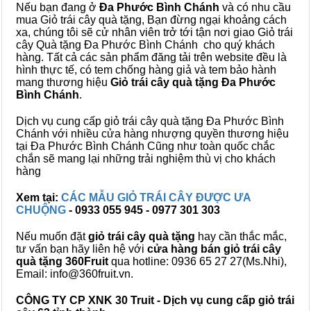
Nếu bạn đang ở
Đa Phước Bình Chánh
và có nhu cầu
mua Giỏ trái cây quà tặng, Bạn đừng ngại khoảng cách
xa, chúng tôi sẽ cử nhân viên trở tới tận nơi giao Giỏ trái
cây Quà tặng Đa Phước Bình Chánh cho quý khách
hàng. Tất cả các sản phẩm đăng tải trên website đều là
hình thực tế, có tem chống hàng giả và tem bảo hành
mang thương hiệu
Giỏ trái cây quà tặng Đa Phước
Bình Chánh
.
Dịch vụ cung cấp giỏ trái cây quà tặng Đa Phước Bình
Chánh với nhiều cửa hàng nhượng quyền thương hiệu
tại Đa Phước Bình Chánh Cũng như toàn quốc chắc
chắn sẽ mang lại những trải nghiệm thù vị cho khách
hàng
Xem tại:
CÁC MẪU GIỎ TRÁI CÂY ĐƯỢC ƯA
CHUỘNG
- 0933 055 945 - 0977 301 303
Nếu muốn đặt
giỏ trái cây quà tặng
hay cần thắc mắc,
tư vấn bạn hãy liên hệ với
cửa hàng bán
giỏ trái cây
quà tặng
360Fruit
qua hotline: 0936 65 27 27(Ms.Nhi),
Email: info@360fruit.vn.
CÔNG TY CP XNK 30 Truit - Dịch vụ cung cấp giỏ trái