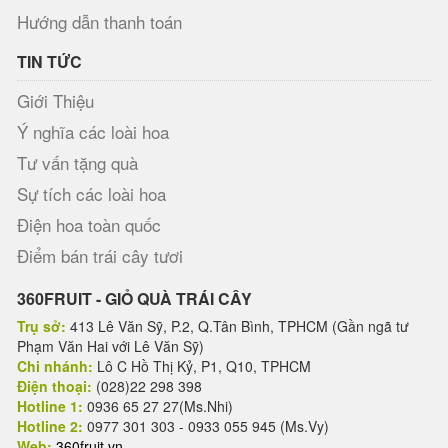
Hướng dẫn thanh toán
TIN TỨC
Giới Thiệu
Ý nghĩa các loài hoa
Tư vấn tặng quà
Sự tích các loài hoa
Điện hoa toàn quốc
Điểm bán trái cây tươi
360FRUIT - GIỎ QUÀ TRÁI CÂY
Trụ sở:
413 Lê Văn Sỹ, P.2, Q.Tân Bình, TPHCM (Gần ngã tư
Phạm Văn Hai với Lê Văn Sỹ)
Chi nhánh:
Lô C Hồ Thị Kỷ, P1, Q10, TPHCM
Điện thoại:
(028)22 298 398
Hotline 1:
0936 65 27 27(Ms.Nhi)
Hotline 2:
0977 301 303 - 0933 055 945 (Ms.Vy)
Web:
360fruit.vn