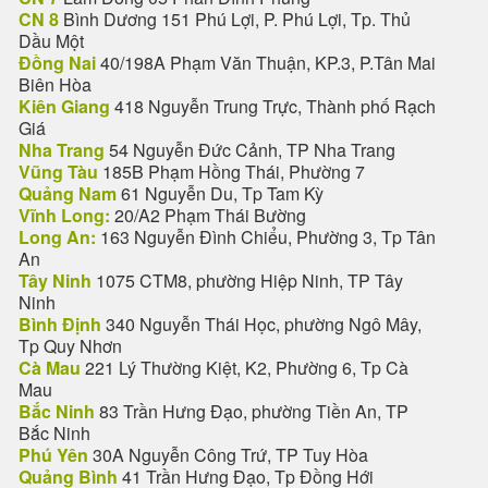
CN 8
Bình Dương 151 Phú Lợi, P. Phú Lợi, Tp. Thủ
Dầu Một
Đồng Nai
40/198A Phạm Văn Thuận, KP.3, P.Tân Mai
Biên Hòa
Kiên Giang
418 Nguyễn Trung Trực, Thành phố Rạch
Giá
Nha Trang
54 Nguyễn Đức Cảnh, TP Nha Trang
Vũng Tàu
185B Phạm Hồng Thái, Phường 7
Quảng Nam
61 Nguyễn Du, Tp Tam Kỳ
Vĩnh Long:
20/A2 Phạm Thái Bường
Long An:
163 Nguyễn Đình Chiểu, Phường 3, Tp Tân
An
Tây Ninh
1075 CTM8, phường Hiệp Ninh, TP Tây
Ninh
Bình Định
340 Nguyễn Thái Học, phường Ngô Mây,
Tp Quy Nhơn
Cà Mau
221 Lý Thường Kiệt, K2, Phường 6, Tp Cà
Mau
Bắc Ninh
83 Trần Hưng Đạo, phường Tiền An, TP
Bắc Ninh
Phú Yên
30A Nguyễn Công Trứ, TP Tuy Hòa
Quảng Bình
41 Trần Hưng Đạo, Tp Đồng Hới