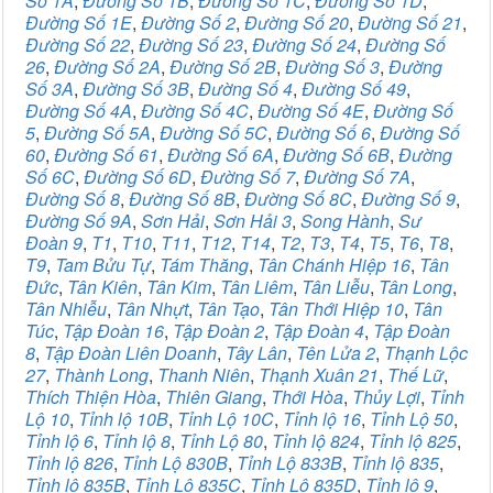
Số 1A
,
Đường Số 1B
,
Đường Số 1C
,
Đường Số 1D
,
Đường Số 1E
,
Đường Số 2
,
Đường Số 20
,
Đường Số 21
,
Đường Số 22
,
Đường Số 23
,
Đường Số 24
,
Đường Số
26
,
Đường Số 2A
,
Đường Số 2B
,
Đường Số 3
,
Đường
Số 3A
,
Đường Số 3B
,
Đường Số 4
,
Đường Số 49
,
Đường Số 4A
,
Đường Số 4C
,
Đường Số 4E
,
Đường Số
5
,
Đường Số 5A
,
Đường Số 5C
,
Đường Số 6
,
Đường Số
60
,
Đường Số 61
,
Đường Số 6A
,
Đường Số 6B
,
Đường
Số 6C
,
Đường Số 6D
,
Đường Số 7
,
Đường Số 7A
,
Đường Số 8
,
Đường Số 8B
,
Đường Số 8C
,
Đường Số 9
,
Đường Số 9A
,
Sơn Hải
,
Sơn Hải 3
,
Song Hành
,
Sư
Đoàn 9
,
T1
,
T10
,
T11
,
T12
,
T14
,
T2
,
T3
,
T4
,
T5
,
T6
,
T8
,
T9
,
Tam Bửu Tự
,
Tám Thăng
,
Tân Chánh Hiệp 16
,
Tân
Đức
,
Tân Kiên
,
Tân Kim
,
Tân Liêm
,
Tân Liễu
,
Tân Long
,
Tân Nhiễu
,
Tân Nhựt
,
Tân Tạo
,
Tân Thới Hiệp 10
,
Tân
Túc
,
Tập Đoàn 16
,
Tập Đoàn 2
,
Tập Đoàn 4
,
Tập Đoàn
8
,
Tập Đoàn Liên Doanh
,
Tây Lân
,
Tên Lửa 2
,
Thạnh Lộc
27
,
Thành Long
,
Thanh Niên
,
Thạnh Xuân 21
,
Thế Lữ
,
Thích Thiện Hòa
,
Thiên Giang
,
Thới Hòa
,
Thủy Lợi
,
Tỉnh
Lộ 10
,
Tỉnh lộ 10B
,
Tỉnh Lộ 10C
,
Tỉnh lộ 16
,
Tỉnh Lộ 50
,
Tỉnh lộ 6
,
Tỉnh lộ 8
,
Tỉnh Lộ 80
,
Tỉnh lộ 824
,
Tỉnh lộ 825
,
Tỉnh lộ 826
,
Tỉnh Lộ 830B
,
Tỉnh Lộ 833B
,
Tỉnh lộ 835
,
Tỉnh lộ 835B
,
Tỉnh Lộ 835C
,
Tỉnh Lộ 835D
,
Tỉnh lộ 9
,