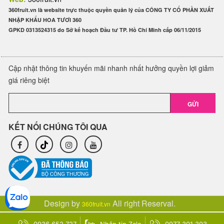
360fruit.vn là website trực thuộc quyền quản lý của CÔNG TY CỔ PHẦN XUẤT
NHẬP KHẨU HOA TƯƠI 360
GPKD 0313524315 do Sở kế hoạch Đầu tư TP. Hồ Chí Minh cấp 06/11/2015
Cập nhật thông tin khuyến mãi nhanh nhất hưởng quyền lợi giảm
giá riêng biệt
GỬI
KẾT NỐI CHÚNG TÔI QUA
Design by
All right Reserval.
360fruit.vn