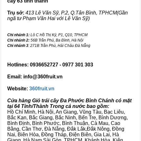
cây 63 tỉnh thành
Trụ sở:
413 Lê Văn Sỹ, P.2, Q.Tân Bình, TPHCM(Gần
ngã tư Phạm Văn Hai với Lê Văn Sỹ)
Chi nhánh 1:
Lô C Hồ Thị Kỷ, P1, Q10, TPHCM
Chi nhánh 2:
56B Trần Phú, Ba Đình, Hà Nội
Chi nhánh 3
: 271B Trần Phú, Hải Châu Đà Nẵng
Hotlines: 0936652727 - 0977 301 303
Email: info@360fruit.vn
Website:
360fruit.vn
Cửa hàng Giỏ trái cây Đa Phước Bình Chánh có mặt
tại 64 Tỉnh/Thành Trong cả nước bao gồm:
Hồ Chí Minh, Hà Nội, An Giang, Vũng Tàu, Bạc Liêu,
Bắc Kạn, Bắc Giang, Bắc Ninh, Bến Tre, Bình Dương,
Bình Định, Bình Phước, Bình Thuận, Cà Mau, Cao
Bằng, Cần Thơ, Đà Nẵng, Đắk Lắk,Đắk Nông, Đồng
Nai, Biên Hòa, Đồng Tháp, Điện Biên, Gia Lai, Hà
Giang, Hà Nam,Sài Gòn, TPHCM, Khánh Hòa, Kiên