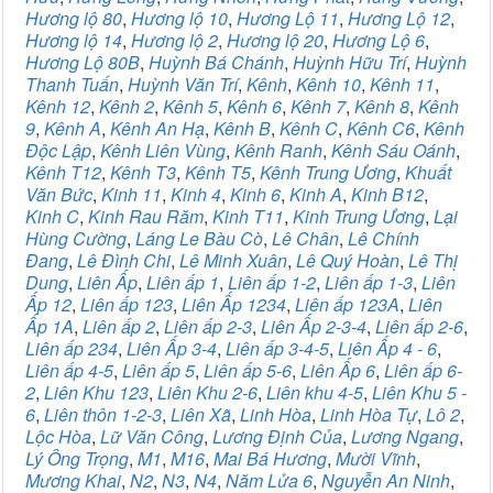
Hương lộ 80
,
Hương lộ 10
,
Hương Lộ 11
,
Hương Lộ 12
,
Hương lộ 14
,
Hương lộ 2
,
Hương lộ 20
,
Hương Lộ 6
,
Hương Lộ 80B
,
Huỳnh Bá Chánh
,
Huỳnh Hữu Trí
,
Huỳnh
Thanh Tuấn
,
Huỳnh Văn Trí
,
Kênh
,
Kênh 10
,
Kênh 11
,
Kênh 12
,
Kênh 2
,
Kênh 5
,
Kênh 6
,
Kênh 7
,
Kênh 8
,
Kênh
9
,
Kênh A
,
Kênh An Hạ
,
Kênh B
,
Kênh C
,
Kênh C6
,
Kênh
Độc Lập
,
Kênh Liên Vùng
,
Kênh Ranh
,
Kênh Sáu Oánh
,
Kênh T12
,
Kênh T3
,
Kênh T5
,
Kênh Trung Ương
,
Khuất
Văn Bức
,
Kinh 11
,
Kinh 4
,
Kinh 6
,
Kinh A
,
Kinh B12
,
Kinh C
,
Kinh Rau Răm
,
Kinh T11
,
Kinh Trung Ương
,
Lại
Hùng Cường
,
Láng Le Bàu Cò
,
Lê Chân
,
Lê Chính
Đang
,
Lê Đình Chi
,
Lê Minh Xuân
,
Lê Quý Hoàn
,
Lê Thị
Dung
,
Liên Ấp
,
Liên ấp 1
,
Liên ấp 1-2
,
Liên ấp 1-3
,
Liên
Ấp 12
,
Liên ấp 123
,
Liên Ấp 1234
,
Liên ấp 123A
,
Liên
Ấp 1A
,
Liên ấp 2
,
Liên ấp 2-3
,
Liên Ấp 2-3-4
,
Liên ấp 2-6
,
Liên ấp 234
,
Liên Ấp 3-4
,
Liên ấp 3-4-5
,
Liên Ấp 4 - 6
,
Liên ấp 4-5
,
Liên ấp 5
,
Liên ấp 5-6
,
Liên Ấp 6
,
Liên ấp 6-
2
,
Liên Khu 123
,
Liên Khu 2-6
,
Liên khu 4-5
,
Liên Khu 5 -
6
,
Liên thôn 1-2-3
,
Liên Xã
,
Linh Hòa
,
Linh Hòa Tự
,
Lô 2
,
Lộc Hòa
,
Lữ Văn Công
,
Lương Định Của
,
Lương Ngang
,
Lý Ông Trọng
,
M1
,
M16
,
Mai Bá Hương
,
Mười Vĩnh
,
Mương Khai
,
N2
,
N3
,
N4
,
Năm Lửa 6
,
Nguyễn An Ninh
,