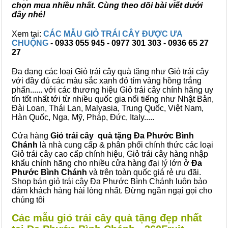
chọn mua nhiều nhất. Cùng theo dõi bài viết dưới
đây nhé!
Xem tại:
CÁC MẪU GIỎ TRÁI CÂY ĐƯỢC ƯA
CHUỘNG
- 0933 055 945 - 0977 301 303 - 0936 65 27
27
Đa dạng các loại Giỏ trái cây quà tặng như Giỏ trái cây
với đầy đủ các màu sắc xanh đỏ tím vàng hồng trắng
phấn...... với các thương hiệu Giỏ trái cây chính hãng uy
tín tốt nhất tới từ nhiều quốc gia nổi tiếng như Nhật Bản,
Đài Loan, Thái Lan, Malyasia, Trung Quốc, Việt Nam,
Hàn Quốc, Nga, Mỹ, Pháp, Đức, Italy.....
Cửa hàng
Giỏ trái cây quà tặng Đa Phước Bình
Chánh
là nhà cung cấp & phân phối chính thức các loại
Giỏ trái cây cao cấp chính hiệu, Giỏ trái cây hàng nhập
khẩu chính hãng cho nhiều cửa hàng đại lý lớn ở
Đa
Phước Bình Chánh
và trên toàn quốc giá rẻ ưu đãi.
Shop bán giỏ trái cây Đa Phước Bình Chánh luôn bảo
đảm khách hàng hài lòng nhất. Đừng ngần ngại gọi cho
chúng tôi
Các mẫu giỏ trái cây quà tặng đẹp nhất