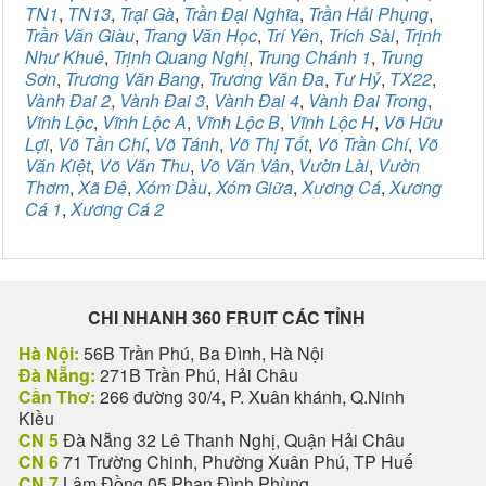
TN1
,
TN13
,
Trại Gà
,
Trần Đại Nghĩa
,
Trần Hải Phụng
,
Trần Văn Giàu
,
Trang Văn Học
,
Trí Yên
,
Trích Sài
,
Trịnh
Như Khuê
,
Trịnh Quang Nghị
,
Trung Chánh 1
,
Trung
Sơn
,
Trương Văn Bang
,
Trương Văn Đa
,
Tư Hỷ
,
TX22
,
Vành Đai 2
,
Vành Đai 3
,
Vành Đai 4
,
Vành Đai Trong
,
Vĩnh Lộc
,
Vĩnh Lộc A
,
Vĩnh Lộc B
,
Vĩnh Lộc H
,
Võ Hữu
Lợi
,
Võ Tần Chí
,
Võ Tánh
,
Võ Thị Tốt
,
Võ Trần Chí
,
Võ
Văn Kiệt
,
Võ Văn Thu
,
Võ Văn Vân
,
Vườn Lài
,
Vườn
Thơm
,
Xã Đê
,
Xóm Dầu
,
Xóm Giữa
,
Xương Cá
,
Xương
Cá 1
,
Xương Cá 2
CHI NHANH 360 FRUIT CÁC TỈNH
Hà Nội:
56B Trần Phú, Ba Đình, Hà Nội
Đà Nẵng:
271B Trần Phú, Hải Châu
Cần Thơ:
266 đường 30/4, P. Xuân khánh, Q.Ninh
Kiều
CN 5
Đà Nẵng 32 Lê Thanh Nghị, Quận Hải Châu
CN 6
71 Trường Chinh, Phường Xuân Phú, TP Huế
CN 7
Lâm Đồng 05 Phan Đình Phùng