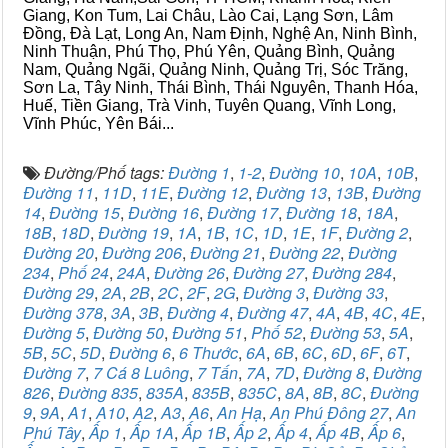
Giang, Kon Tum, Lai Châu, Lào Cai, Lạng Sơn, Lâm
Đồng, Đà Lạt, Long An, Nam Định, Nghệ An, Ninh Bình,
Ninh Thuận, Phú Thọ, Phú Yên, Quảng Bình, Quảng
Nam, Quảng Ngãi, Quảng Ninh, Quảng Trị, Sóc Trăng,
Sơn La, Tây Ninh, Thái Bình, Thái Nguyên, Thanh Hóa,
Huế, Tiền Giang, Trà Vinh, Tuyên Quang, Vĩnh Long,
Vĩnh Phúc, Yên Bái...
Đường/Phố tags:
Đường 1
,
1-2
,
Đường 10
,
10A
,
10B
,
Đường 11
,
11D
,
11E
,
Đường 12
,
Đường 13
,
13B
,
Đường
14
,
Đường 15
,
Đường 16
,
Đường 17
,
Đường 18
,
18A
,
18B
,
18D
,
Đường 19
,
1A
,
1B
,
1C
,
1D
,
1E
,
1F
,
Đường 2
,
Đường 20
,
Đường 206
,
Đường 21
,
Đường 22
,
Đường
234
,
Phố 24
,
24A
,
Đường 26
,
Đường 27
,
Đường 284
,
Đường 29
,
2A
,
2B
,
2C
,
2F
,
2G
,
Đường 3
,
Đường 33
,
Đường 378
,
3A
,
3B
,
Đường 4
,
Đường 47
,
4A
,
4B
,
4C
,
4E
,
Đường 5
,
Đường 50
,
Đường 51
,
Phố 52
,
Đường 53
,
5A
,
5B
,
5C
,
5D
,
Đường 6
,
6 Thước
,
6A
,
6B
,
6C
,
6D
,
6F
,
6T
,
Đường 7
,
7 Cá 8 Luông
,
7 Tấn
,
7A
,
7D
,
Đường 8
,
Đường
826
,
Đường 835
,
835A
,
835B
,
835C
,
8A
,
8B
,
8C
,
Đường
9
,
9A
,
A1
,
A10
,
A2
,
A3
,
A6
,
An Hạ
,
An Phú Đông 27
,
An
Phú Tây
,
Ấp 1
,
Ấp 1A
,
Ấp 1B
,
Ấp 2
,
Ấp 4
,
Ấp 4B
,
Ấp 6
,