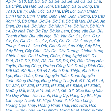
Ấp 7A
,
B10
,
B2
,
B5
,
B6
,
Ba Bê
,
Ba Be
,
Bà Cả
,
Ba Chả
,
Bà Điểm
,
Bà Hào
,
Bà Hom
,
Ba Làng
,
Ba Si Đông
,
Bà
Thau
,
Bà Tỵ
,
Bầu Gốc
,
Bàu Hà
,
Bến Lội
,
Bình Chánh
,
Bình Hưng
,
Bình Thành
,
Bình Tiên
,
Bình Trường
,
Bờ Bao
Xóm Hố
,
Bờ Chùa
,
Bờ Dế
,
Bờ Đá
,
Bờ Đất Mới
,
Bộ Đội An
Điền
,
Bờ Huệ
,
Bờ Kênh
,
Bờ Kênh T14
,
Bờ Kinh
,
Bờ Kinh
14
,
Bờ Nhà Thờ
,
Bờ Tây
,
Bờ Xe Lam
,
Bông Văn Dĩa
,
Bùi
Thanh Khiết
,
Bùi Văn Ngọ
,
Bùi Văn Sự
,
C1
,
C11
,
C12
,
C2
,
C3
,
C4
,
C5
,
C6
,
C7
,
C7C
,
C8
,
C9
,
Cả Cường
,
Cái
Trung
,
Cao Lỗ
,
Cầu Đôi
,
Cầu Suối
,
Cầu Xây
,
Cây Bàn
,
Cây Bàng
,
Cây Cám
,
Cây Cọ
,
Cây Dương
,
Chánh Hưng
,
Chiến Lược
,
Chú Lường
,
Chùa
,
Công Nghệ Mới
,
D1
,
D15
,
D17
,
D2
,
D22
,
D3
,
D4
,
D5
,
D6
,
D9
,
Dân Công Hỏa
Tuyến
,
Dương Công
,
Dương Công Khi
,
Dương Đình Cúc
,
Đất Mới
,
Đê Bao
,
Đê số 2
,
Đinh Đức Thiện
,
Đình Phú
Lạc
,
Đình Thần
,
Đoàn Nguyễn Tuấn
,
Đoàn Nguyễn
Tuân
,
Đông Dương
,
Đông Hưng Thuận 6
,
ĐT 10
,
ĐT 14
,
ĐT 824
,
ĐT 826
,
ĐT 833
,
ĐT 835
,
ĐT 835B
,
ĐT 835C
,
Đường Đất
,
E12
,
E14
,
E5
,
F11
,
G6
,
G7
,
Giao thông hào
,
Hà Duy Phiên
,
Hà Thanh
,
Hàng Cọ
,
Hàng Cọ 9A
,
Hậu
Lân
,
Hiệp Thành 13
,
Hiệp Thành 7
,
Hồ Văn Long
,
Hoàng Đạo Thúy
,
Hoàng Phan Thái
,
Hóc Hữu
,
Hóc
Hưu
,
Hưng Long
,
Hưng Nhơn
,
Hưng Phát
,
Hùng Vương
,