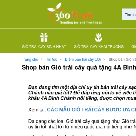
Tìm nh
GIỎ TRÁI CÂY SINH NHẬT
GIỎ TRÁI CÂY KHAI TRƯƠNG
GI
Trang chủ
Tin tức
Điểm bán trái cây tươi
Shop bán Giỏ tr
Shop bán Giỏ trái cây quà tặng 4A Bìn
Bạn đang tìm một địa chỉ uy tín bán trái cây s
Chánh nào giá tốt? Để đáp ứng nỗi lo về việc 
khẩu 4A Bình Chánh nổi tiếng, được chọn mua n
Xem tại:
CÁC MẪU GIỎ TRÁI CÂY ĐƯỢC ƯA 
Đa dạng các loại Giỏ trái cây quà tặng như Giỏ trá
uy tín tốt nhất tới từ nhiều quốc gia nổi tiếng nh