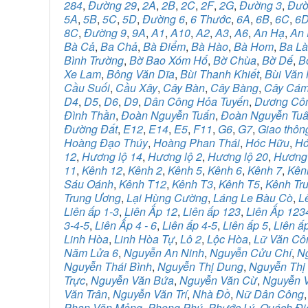
284
,
Đường 29
,
2A
,
2B
,
2C
,
2F
,
2G
,
Đường 3
,
Đườ
5A
,
5B
,
5C
,
5D
,
Đường 6
,
6 Thước
,
6A
,
6B
,
6C
,
6
8C
,
Đường 9
,
9A
,
A1
,
A10
,
A2
,
A3
,
A6
,
An Hạ
,
An 
Bà Cả
,
Ba Chả
,
Bà Điểm
,
Bà Hào
,
Bà Hom
,
Ba L
Bình Trường
,
Bờ Bao Xóm Hố
,
Bờ Chùa
,
Bờ Dế
,
B
Xe Lam
,
Bông Văn Dĩa
,
Bùi Thanh Khiết
,
Bùi Văn
Cầu Suối
,
Cầu Xây
,
Cây Bàn
,
Cây Bàng
,
Cây Cá
D4
,
D5
,
D6
,
D9
,
Dân Công Hỏa Tuyến
,
Dương Cô
Đình Thần
,
Đoàn Nguyễn Tuấn
,
Đoàn Nguyễn Tu
Đường Đất
,
E12
,
E14
,
E5
,
F11
,
G6
,
G7
,
Giao thôn
Hoàng Đạo Thúy
,
Hoàng Phan Thái
,
Hóc Hữu
,
Hó
12
,
Hương lộ 14
,
Hương lộ 2
,
Hương lộ 20
,
Hương
11
,
Kênh 12
,
Kênh 2
,
Kênh 5
,
Kênh 6
,
Kênh 7
,
Kên
Sáu Oánh
,
Kênh T12
,
Kênh T3
,
Kênh T5
,
Kênh Tr
Trung Ương
,
Lại Hùng Cường
,
Láng Le Bàu Cò
,
L
Liên ấp 1-3
,
Liên Ấp 12
,
Liên ấp 123
,
Liên Ấp 123
3-4-5
,
Liên Ấp 4 - 6
,
Liên ấp 4-5
,
Liên ấp 5
,
Liên ấ
Linh Hòa
,
Linh Hòa Tự
,
Lô 2
,
Lộc Hòa
,
Lữ Văn Cô
Năm Lửa 6
,
Nguyễn An Ninh
,
Nguyễn Cửu Chí
,
N
Nguyễn Thái Bình
,
Nguyễn Thị Dung
,
Nguyễn Thị
Trực
,
Nguyễn Văn Bứa
,
Nguyễn Văn Cừ
,
Nguyễn V
Văn Trân
,
Nguyễn Văn Trí
,
Nhà Đồ
,
Nữ Dân Công
Phan Văn Mảng
,
Phong Phú
,
Phước Lý
,
Quách Đi