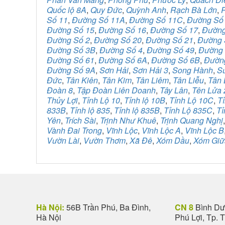
Quốc lộ 8A
,
Quy Đức
,
Quỳnh Anh
,
Rạch Bà Lớn
,
Số 11
,
Đường Số 11A
,
Đường Số 11C
,
Đường Số
Đường Số 15
,
Đường Số 16
,
Đường Số 17
,
Đường
Đường Số 2
,
Đường Số 20
,
Đường Số 21
,
Đường 
Đường Số 3B
,
Đường Số 4
,
Đường Số 49
,
Đường 
Đường Số 61
,
Đường Số 6A
,
Đường Số 6B
,
Đườn
Đường Số 9A
,
Sơn Hải
,
Sơn Hải 3
,
Song Hành
,
S
Đức
,
Tân Kiên
,
Tân Kim
,
Tân Liêm
,
Tân Liễu
,
Tân 
Đoàn 8
,
Tập Đoàn Liên Doanh
,
Tây Lân
,
Tên Lửa 
Thủy Lợi
,
Tỉnh Lộ 10
,
Tỉnh lộ 10B
,
Tỉnh Lộ 10C
,
Tỉ
833B
,
Tỉnh lộ 835
,
Tỉnh lộ 835B
,
Tỉnh Lộ 835C
,
Tỉ
Yên
,
Trích Sài
,
Trịnh Như Khuê
,
Trịnh Quang Nghị
Vành Đai Trong
,
Vĩnh Lộc
,
Vĩnh Lộc A
,
Vĩnh Lộc B
Vườn Lài
,
Vườn Thơm
,
Xã Đê
,
Xóm Dầu
,
Xóm Giữ
Hà Nội:
56B Trần Phú, Ba Đình,
CN 8
Bình Dươ
Hà Nội
Phú Lợi, Tp. 