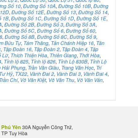
ng Số 10
,
Đường Số 10A
,
Đường Số 10B
,
Đường
 12D
,
Đường Số 12E
,
Đường Số 13
,
Đường Số 14
,
ố 1B
,
Đường Số 1C
,
Đường Số 1D
,
Đường Số 1E
,
A
,
Đường Số 2B
,
Đường Số 3
,
Đường Số 3A
,
A
,
Đường Số 5C
,
Đường Số 6
,
Đường Số 60
,
8
,
Đường Số 8B
,
Đường Số 8C
,
Đường Số 9
,
m Bửu Tự
,
Tám Thăng
,
Tân Chánh Hiệp 16
,
Tân
c
,
Tập Đoàn 16
,
Tập Đoàn 2
,
Tập Đoàn 4
,
Tập
ế Lữ
,
Thích Thiện Hòa
,
Thiên Giang
,
Thới Hòa
,
4
,
Tỉnh lộ 825
,
Tỉnh lộ 826
,
Tỉnh Lộ 830B
,
Tỉnh Lộ
n Hải Phụng
,
Trần Văn Giàu
,
Trang Văn Học
,
Trí
Tư Hỷ
,
TX22
,
Vành Đai 2
,
Vành Đai 3
,
Vành Đai 4
,
Trần Chí
,
Võ Văn Kiệt
,
Võ Văn Thu
,
Võ Văn Vân
,
Phú Yên
30A Nguyễn Công Trứ,
TP Tuy Hòa