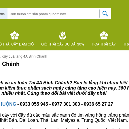
anh
Ỏ TRÁI CÂY ĐÁM GIỖ
GIỎ TRÁI CÂY ƯU ĐÃI 30%
HOA TRÁI CÂY
TRÁ
ái cây quà tặng 4A Bình Chánh
h Chánh
ạch và an toàn Tại 4A Bình Chánh? Bạn lo lắng khi chưa biết 
tìm kiếm thực phẩm sạch ngày càng tăng cao hiện nay, 360 
hiều nhất. Cùng theo dõi bài viết dưới đây nhé!
CHUỘNG
- 0933 055 945 - 0977 301 303 - 0936 65 27 27
i cây với đầy đủ các màu sắc xanh đỏ tím vàng hồng trắng phấn..
ư Nhật Bản, Đài Loan, Thái Lan, Malyasia, Trung Quốc, Việt Nam, 