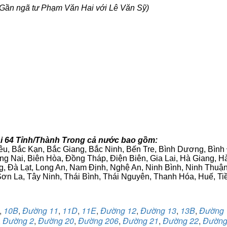
Gần ngã tư Phạm Văn Hai với Lê Văn Sỹ)
ại 64 Tỉnh/Thành Trong cả nước bao gồm:
iêu, Bắc Kạn, Bắc Giang, Bắc Ninh, Bến Tre, Bình Dương, Bìn
g Nai, Biên Hòa, Đồng Tháp, Điện Biên, Gia Lai, Hà Giang,
g, Đà Lạt, Long An, Nam Định, Nghệ An, Ninh Bình, Ninh Thuậ
ơn La, Tây Ninh, Thái Bình, Thái Nguyên, Thanh Hóa, Huế, Ti
,
10B
,
Đường 11
,
11D
,
11E
,
Đường 12
,
Đường 13
,
13B
,
Đường 
,
Đường 2
,
Đường 20
,
Đường 206
,
Đường 21
,
Đường 22
,
Đường