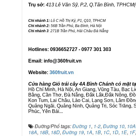
Trụ sở:
413 Lê Văn Sỹ, P.2, Q.Tân Bình, TPHCM(
Chi nhánh 1:
Lô C Hồ Thị Kỷ, P1, Q10, TPHCM
Chi nhánh 2:
56B Trần Phú, Ba Đình, Hà Nội
Chi nhánh 3
: 271B Trần Phú, Hải Châu Đà Nẵng
Hotlines: 0936652727 - 0977 301 303
Email: info@360fruit.vn
Website:
360fruit.vn
Cửa hàng Giỏ trái cây 4A Bình Chánh có mặt t
Hồ Chí Minh, Hà Nội, An Giang, Vũng Tàu, Bạc L
Bằng, Cần Thơ, Đà Nẵng, Đắk Lắk,Đắk Nông, Đồn
Kon Tum, Lai Châu, Lào Cai, Lạng Sơn, Lâm Đồn
Quảng Ngãi, Quảng Ninh, Quảng Trị, Sóc Trăng, S
Phúc, Yên Bái...
Đường/Phố tags:
Đường 1
,
1-2
,
Đường 10
,
10A
18A
,
18B
,
18D
,
Đường 19
,
1A
,
1B
,
1C
,
1D
,
1E
,
1F