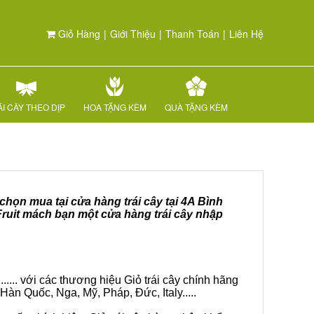
Giỏ Hàng
|
Giới Thiệu
|
Thanh Toán
|
Liên Hệ
I CÂY THEO DỊP
HOA TẶNG KÈM
QUÀ TẶNG KÈM
chọn mua tại cửa hàng trái cây tại 4A Bình
Fruit mách bạn một cửa hàng trái cây nhập
.... với các thương hiệu Giỏ trái cây chính hãng
Hàn Quốc, Nga, Mỹ, Pháp, Đức, Italy.....