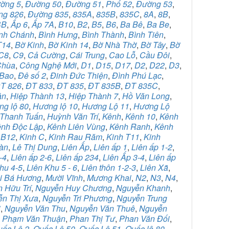
ờng 5
,
Đường 50
,
Đường 51
,
Phố 52
,
Đường 53
,
ng 826
,
Đường 835
,
835A
,
835B
,
835C
,
8A
,
8B
,
4B
,
Ấp 6
,
Ấp 7A
,
B10
,
B2
,
B5
,
B6
,
Ba Bê
,
Ba Be
,
nh Chánh
,
Bình Hưng
,
Bình Thành
,
Bình Tiên
,
T14
,
Bờ Kinh
,
Bờ Kinh 14
,
Bờ Nhà Thờ
,
Bờ Tây
,
Bờ
C8
,
C9
,
Cả Cường
,
Cái Trung
,
Cao Lỗ
,
Cầu Đôi
,
Chùa
,
Công Nghệ Mới
,
D1
,
D15
,
D17
,
D2
,
D22
,
D3
,
Bao
,
Đê số 2
,
Đinh Đức Thiện
,
Đình Phú Lạc
,
T 826
,
ĐT 833
,
ĐT 835
,
ĐT 835B
,
ĐT 835C
,
ân
,
Hiệp Thành 13
,
Hiệp Thành 7
,
Hồ Văn Long
,
g lộ 80
,
Hương lộ 10
,
Hương Lộ 11
,
Hương Lộ
Thanh Tuấn
,
Huỳnh Văn Trí
,
Kênh
,
Kênh 10
,
Kênh
nh Độc Lập
,
Kênh Liên Vùng
,
Kênh Ranh
,
Kênh
 B12
,
Kinh C
,
Kinh Rau Răm
,
Kinh T11
,
Kinh
àn
,
Lê Thị Dung
,
Liên Ấp
,
Liên ấp 1
,
Liên ấp 1-2
,
-4
,
Liên ấp 2-6
,
Liên ấp 234
,
Liên Ấp 3-4
,
Liên ấp
hu 4-5
,
Liên Khu 5 - 6
,
Liên thôn 1-2-3
,
Liên Xã
,
i Bá Hương
,
Mười Vĩnh
,
Mương Khai
,
N2
,
N3
,
N4
,
 Hữu Trí
,
Nguyễn Huy Chương
,
Nguyễn Khanh
,
ễn Thị Xưa
,
Nguyễn Tri Phương
,
Nguyễn Trung
i
,
Nguyễn Văn Thu
,
Nguyễn Văn Thuê
,
Nguyễn
,
Phạm Văn Thuận
,
Phan Thị Tư
,
Phan Văn Đối
,
uốc Lộ 2
,
Quốc Lộ 50
,
Quốc Lộ 51
,
Quốc lộ 80
,