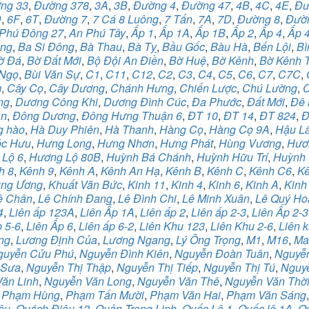
ng 33
,
Đường 378
,
3A
,
3B
,
Đường 4
,
Đường 47
,
4B
,
4C
,
4E
,
Đư
D
,
6F
,
6T
,
Đường 7
,
7 Cá 8 Luông
,
7 Tấn
,
7A
,
7D
,
Đường 8
,
Đườ
Phú Đông 27
,
An Phú Tây
,
Ấp 1
,
Ấp 1A
,
Ấp 1B
,
Ấp 2
,
Ấp 4
,
Ấp 
àng
,
Ba Si Đông
,
Bà Thau
,
Bà Tỵ
,
Bầu Gốc
,
Bàu Hà
,
Bến Lội
,
Bì
ờ Đá
,
Bờ Đất Mới
,
Bộ Đội An Điền
,
Bờ Huệ
,
Bờ Kênh
,
Bờ Kênh 
 Ngọ
,
Bùi Văn Sự
,
C1
,
C11
,
C12
,
C2
,
C3
,
C4
,
C5
,
C6
,
C7
,
C7C
,
m
,
Cây Cọ
,
Cây Dương
,
Chánh Hưng
,
Chiến Lược
,
Chú Lường
,
ng
,
Dương Công Khi
,
Dương Đình Cúc
,
Đa Phước
,
Đất Mới
,
Đê 
ân
,
Đông Dương
,
Đông Hưng Thuận 6
,
ĐT 10
,
ĐT 14
,
ĐT 824
,
Đ
g hào
,
Hà Duy Phiên
,
Hà Thanh
,
Hàng Cọ
,
Hàng Cọ 9A
,
Hậu L
c Hưu
,
Hưng Long
,
Hưng Nhơn
,
Hưng Phát
,
Hùng Vương
,
Hươn
 Lộ 6
,
Hương Lộ 80B
,
Huỳnh Bá Chánh
,
Huỳnh Hữu Trí
,
Huỳnh 
h 8
,
Kênh 9
,
Kênh A
,
Kênh An Hạ
,
Kênh B
,
Kênh C
,
Kênh C6
,
Kê
ung Ương
,
Khuất Văn Bức
,
Kinh 11
,
Kinh 4
,
Kinh 6
,
Kinh A
,
Kinh
ê Chân
,
Lê Chính Đang
,
Lê Đình Chi
,
Lê Minh Xuân
,
Lê Quý Ho
4
,
Liên ấp 123A
,
Liên Ấp 1A
,
Liên ấp 2
,
Liên ấp 2-3
,
Liên Ấp 2-3
p 5-6
,
Liên Ấp 6
,
Liên ấp 6-2
,
Liên Khu 123
,
Liên Khu 2-6
,
Liên k
ng
,
Lương Định Của
,
Lương Ngang
,
Lý Ông Trọng
,
M1
,
M16
,
Ma
guyễn Cửu Phú
,
Nguyễn Đình Kiên
,
Nguyễn Đoàn Tuân
,
Nguyễn
 Sưa
,
Nguyễn Thị Thập
,
Nguyễn Thị Tiếp
,
Nguyễn Thị Tú
,
Nguy
ăn Linh
,
Nguyễn Văn Long
,
Nguyễn Văn Thê
,
Nguyễn Văn Thờ
,
Phạm Hùng
,
Phạm Tấn Mười
,
Phạm Văn Hai
,
Phạm Văn Sáng
êu
,
Quách Điêu 12
,
Quản Trọng Linh
,
Quốc Lộ 1
,
Quốc lộ 1A
,
Q