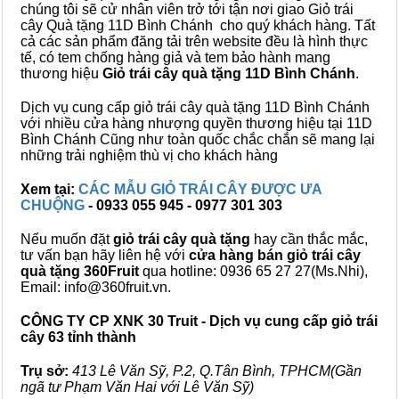
chúng tôi sẽ cử nhân viên trở tới tận nơi giao Giỏ trái
cây Quà tặng 11D Bình Chánh cho quý khách hàng. Tất
cả các sản phẩm đăng tải trên website đều là hình thực
tế, có tem chống hàng giả và tem bảo hành mang
thương hiệu
Giỏ trái cây quà tặng 11D Bình Chánh
.
Dịch vụ cung cấp giỏ trái cây quà tặng 11D Bình Chánh
với nhiều cửa hàng nhượng quyền thương hiệu tại 11D
Bình Chánh Cũng như toàn quốc chắc chắn sẽ mang lại
những trải nghiệm thù vị cho khách hàng
Xem tại:
CÁC MẪU GIỎ TRÁI CÂY ĐƯỢC ƯA
CHUỘNG
- 0933 055 945 - 0977 301 303
Nếu muốn đặt
giỏ trái cây quà tặng
hay cần thắc mắc,
tư vấn bạn hãy liên hệ với
cửa hàng bán
giỏ trái cây
quà tặng
360Fruit
qua hotline: 0936 65 27 27(Ms.Nhi),
Email: info@360fruit.vn.
CÔNG TY CP XNK 30 Truit - Dịch vụ cung cấp giỏ trái
cây 63 tỉnh thành
Trụ sở:
413 Lê Văn Sỹ, P.2, Q.Tân Bình, TPHCM(Gần
ngã tư Phạm Văn Hai với Lê Văn Sỹ)