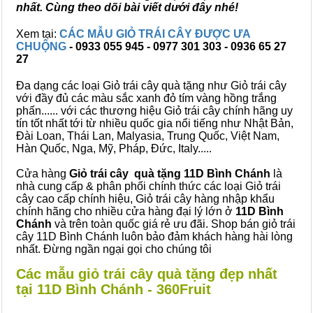
nhất. Cùng theo dõi bài viết dưới đây nhé!
Xem tại:
CÁC MẪU GIỎ TRÁI CÂY ĐƯỢC ƯA
CHUỘNG
- 0933 055 945 - 0977 301 303 - 0936 65 27
27
Đa dạng các loại Giỏ trái cây quà tặng như Giỏ trái cây
với đầy đủ các màu sắc xanh đỏ tím vàng hồng trắng
phấn...... với các thương hiệu Giỏ trái cây chính hãng uy
tín tốt nhất tới từ nhiều quốc gia nổi tiếng như Nhật Bản,
Đài Loan, Thái Lan, Malyasia, Trung Quốc, Việt Nam,
Hàn Quốc, Nga, Mỹ, Pháp, Đức, Italy.....
Cửa hàng
Giỏ trái cây quà tặng 11D Bình Chánh
là
nhà cung cấp & phân phối chính thức các loại Giỏ trái
cây cao cấp chính hiệu, Giỏ trái cây hàng nhập khẩu
chính hãng cho nhiều cửa hàng đại lý lớn ở
11D Bình
Chánh
và trên toàn quốc giá rẻ ưu đãi. Shop bán giỏ trái
cây 11D Bình Chánh luôn bảo đảm khách hàng hài lòng
nhất. Đừng ngần ngại gọi cho chúng tôi
Các mẫu giỏ trái cây quà tặng đẹp nhất
tại 11D Bình Chánh - 360Fruit