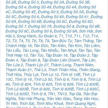
Số 2B
,
Đường Số 3
,
Đường Số 3A
,
Đường Số 3B
,
Đường Số 4
,
Đường Số 49
,
Đường Số 4A
,
Đường Số
4C
,
Đường Số 4E
,
Đường Số 5
,
Đường Số 5A
,
Đường
Số 5C
,
Đường Số 6
,
Đường Số 60
,
Đường Số 61
,
Đường
Số 6A
,
Đường Số 6B
,
Đường Số 6C
,
Đường Số 6D
,
Đường Số 7
,
Đường Số 7A
,
Đường Số 8
,
Đường Số 8B
,
Đường Số 8C
,
Đường Số 9
,
Đường Số 9A
,
Sơn Hải
,
Sơn
Hải 3
,
Song Hành
,
Sư Đoàn 9
,
T1
,
T10
,
T11
,
T12
,
T14
,
T2
,
T3
,
T4
,
T5
,
T6
,
T8
,
T9
,
Tam Bửu Tự
,
Tám Thăng
,
Tân
Chánh Hiệp 16
,
Tân Đức
,
Tân Kiên
,
Tân Kim
,
Tân Liêm
,
Tân Liễu
,
Tân Long
,
Tân Nhiễu
,
Tân Nhựt
,
Tân Tạo
,
Tân
Thới Hiệp 10
,
Tân Túc
,
Tập Đoàn 16
,
Tập Đoàn 2
,
Tập
Đoàn 4
,
Tập Đoàn 8
,
Tập Đoàn Liên Doanh
,
Tây Lân
,
Tên Lửa 2
,
Thạnh Lộc 27
,
Thành Long
,
Thanh Niên
,
Thạnh Xuân 21
,
Thế Lữ
,
Thích Thiện Hòa
,
Thiên Giang
,
Thới Hòa
,
Thủy Lợi
,
Tỉnh Lộ 10
,
Tỉnh lộ 10B
,
Tỉnh Lộ
10C
,
Tỉnh lộ 16
,
Tỉnh Lộ 50
,
Tỉnh lộ 6
,
Tỉnh lộ 8
,
Tỉnh Lộ
80
,
Tỉnh lộ 824
,
Tỉnh lộ 825
,
Tỉnh lộ 826
,
Tỉnh Lộ 830B
,
Tỉnh Lộ 833B
,
Tỉnh lộ 835
,
Tỉnh lộ 835B
,
Tỉnh Lộ 835C
,
Tỉnh Lộ 835D
,
Tỉnh lộ 9
,
TN1
,
TN13
,
Trại Gà
,
Trần Đại
Nghĩa
,
Trần Hải Phụng
,
Trần Văn Giàu
,
Trang Văn Học
,
Trí Yên
,
Trích Sài
,
Trịnh Như Khuê
,
Trịnh Quang Nghị
,