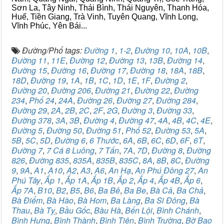
Sơn La, Tây Ninh, Thái Bình, Thái Nguyên, Thanh Hóa,
Huế, Tiền Giang, Trà Vinh, Tuyên Quang, Vĩnh Long,
Vĩnh Phúc, Yên Bái...
Đường/Phố tags:
Đường 1
,
1-2
,
Đường 10
,
10A
,
10B
,
Đường 11
,
11E
,
Đường 12
,
Đường 13
,
13B
,
Đường 14
,
Đường 15
,
Đường 16
,
Đường 17
,
Đường 18
,
18A
,
18B
,
18D
,
Đường 19
,
1A
,
1B
,
1C
,
1D
,
1E
,
1F
,
Đường 2
,
Đường 20
,
Đường 206
,
Đường 21
,
Đường 22
,
Đường
234
,
Phố 24
,
24A
,
Đường 26
,
Đường 27
,
Đường 284
,
Đường 29
,
2A
,
2B
,
2C
,
2F
,
2G
,
Đường 3
,
Đường 33
,
Đường 378
,
3A
,
3B
,
Đường 4
,
Đường 47
,
4A
,
4B
,
4C
,
4E
,
Đường 5
,
Đường 50
,
Đường 51
,
Phố 52
,
Đường 53
,
5A
,
5B
,
5C
,
5D
,
Đường 6
,
6 Thước
,
6A
,
6B
,
6C
,
6D
,
6F
,
6T
,
Đường 7
,
7 Cá 8 Luông
,
7 Tấn
,
7A
,
7D
,
Đường 8
,
Đường
826
,
Đường 835
,
835A
,
835B
,
835C
,
8A
,
8B
,
8C
,
Đường
9
,
9A
,
A1
,
A10
,
A2
,
A3
,
A6
,
An Hạ
,
An Phú Đông 27
,
An
Phú Tây
,
Ấp 1
,
Ấp 1A
,
Ấp 1B
,
Ấp 2
,
Ấp 4
,
Ấp 4B
,
Ấp 6
,
Ấp 7A
,
B10
,
B2
,
B5
,
B6
,
Ba Bê
,
Ba Be
,
Bà Cả
,
Ba Chả
,
Bà Điểm
,
Bà Hào
,
Bà Hom
,
Ba Làng
,
Ba Si Đông
,
Bà
Thau
,
Bà Tỵ
,
Bầu Gốc
,
Bàu Hà
,
Bến Lội
,
Bình Chánh
,
Bình Hưng
,
Bình Thành
,
Bình Tiên
,
Bình Trường
,
Bờ Bao