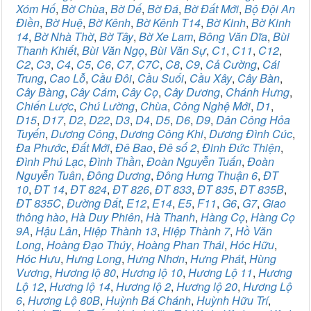
Xóm Hố
,
Bờ Chùa
,
Bờ Dế
,
Bờ Đá
,
Bờ Đất Mới
,
Bộ Đội An
Điền
,
Bờ Huệ
,
Bờ Kênh
,
Bờ Kênh T14
,
Bờ Kinh
,
Bờ Kinh
14
,
Bờ Nhà Thờ
,
Bờ Tây
,
Bờ Xe Lam
,
Bông Văn Dĩa
,
Bùi
Thanh Khiết
,
Bùi Văn Ngọ
,
Bùi Văn Sự
,
C1
,
C11
,
C12
,
C2
,
C3
,
C4
,
C5
,
C6
,
C7
,
C7C
,
C8
,
C9
,
Cả Cường
,
Cái
Trung
,
Cao Lỗ
,
Cầu Đôi
,
Cầu Suối
,
Cầu Xây
,
Cây Bàn
,
Cây Bàng
,
Cây Cám
,
Cây Cọ
,
Cây Dương
,
Chánh Hưng
,
Chiến Lược
,
Chú Lường
,
Chùa
,
Công Nghệ Mới
,
D1
,
D15
,
D17
,
D2
,
D22
,
D3
,
D4
,
D5
,
D6
,
D9
,
Dân Công Hỏa
Tuyến
,
Dương Công
,
Dương Công Khi
,
Dương Đình Cúc
,
Đa Phước
,
Đất Mới
,
Đê Bao
,
Đê số 2
,
Đinh Đức Thiện
,
Đình Phú Lạc
,
Đình Thần
,
Đoàn Nguyễn Tuấn
,
Đoàn
Nguyễn Tuân
,
Đông Dương
,
Đông Hưng Thuận 6
,
ĐT
10
,
ĐT 14
,
ĐT 824
,
ĐT 826
,
ĐT 833
,
ĐT 835
,
ĐT 835B
,
ĐT 835C
,
Đường Đất
,
E12
,
E14
,
E5
,
F11
,
G6
,
G7
,
Giao
thông hào
,
Hà Duy Phiên
,
Hà Thanh
,
Hàng Cọ
,
Hàng Cọ
9A
,
Hậu Lân
,
Hiệp Thành 13
,
Hiệp Thành 7
,
Hồ Văn
Long
,
Hoàng Đạo Thúy
,
Hoàng Phan Thái
,
Hóc Hữu
,
Hóc Hưu
,
Hưng Long
,
Hưng Nhơn
,
Hưng Phát
,
Hùng
Vương
,
Hương lộ 80
,
Hương lộ 10
,
Hương Lộ 11
,
Hương
Lộ 12
,
Hương lộ 14
,
Hương lộ 2
,
Hương lộ 20
,
Hương Lộ
6
,
Hương Lộ 80B
,
Huỳnh Bá Chánh
,
Huỳnh Hữu Trí
,