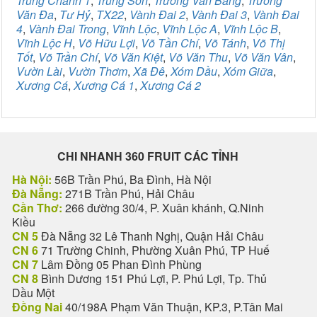
Trung Chánh 1
,
Trung Sơn
,
Trương Văn Bang
,
Trương
Văn Đa
,
Tư Hỷ
,
TX22
,
Vành Đai 2
,
Vành Đai 3
,
Vành Đai
4
,
Vành Đai Trong
,
Vĩnh Lộc
,
Vĩnh Lộc A
,
Vĩnh Lộc B
,
Vĩnh Lộc H
,
Võ Hữu Lợi
,
Võ Tần Chí
,
Võ Tánh
,
Võ Thị
Tốt
,
Võ Trần Chí
,
Võ Văn Kiệt
,
Võ Văn Thu
,
Võ Văn Vân
,
Vườn Lài
,
Vườn Thơm
,
Xã Đê
,
Xóm Dầu
,
Xóm Giữa
,
Xương Cá
,
Xương Cá 1
,
Xương Cá 2
CHI NHANH 360 FRUIT CÁC TỈNH
Hà Nội:
56B Trần Phú, Ba Đình, Hà Nội
Đà Nẵng:
271B Trần Phú, Hải Châu
Cần Thơ:
266 đường 30/4, P. Xuân khánh, Q.Ninh
Kiều
CN 5
Đà Nẵng 32 Lê Thanh Nghị, Quận Hải Châu
CN 6
71 Trường Chinh, Phường Xuân Phú, TP Huế
CN 7
Lâm Đồng 05 Phan Đình Phùng
CN 8
Bình Dương 151 Phú Lợi, P. Phú Lợi, Tp. Thủ
Dầu Một
Đồng Nai
40/198A Phạm Văn Thuận, KP.3, P.Tân Mai