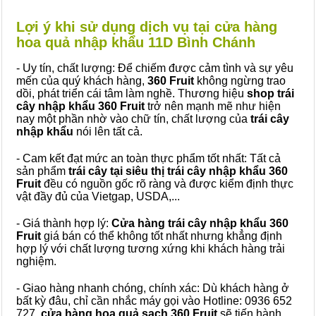
Lợi ý khi sử dụng dịch vụ tại cửa hàng
hoa quả nhập khẩu 11D Bình Chánh
- Uy tín, chất lượng: Để chiếm được cảm tình và sự yêu
mến của quý khách hàng,
360 Fruit
không ngừng trao
dồi, phát triển cái tâm làm nghề. Thương hiệu
shop trái
cây nhập khẩu 360 Fruit
trở nên mạnh mẽ như hiện
nay một phần nhờ vào chữ tín, chất lượng của
trái cây
nhập khẩu
nói lên tất cả.
- Cam kết đạt mức an toàn thực phẩm tốt nhất: Tất cả
sản phẩm
trái cây tại siêu thị trái cây nhập khẩu 360
Fruit
đều có nguồn gốc rõ ràng và được kiểm định thực
vật đầy đủ của Vietgap, USDA,...
- Giá thành hợp lý:
Cửa hàng trái cây nhập khẩu 360
Fruit
giá bán có thể không tốt nhất nhưng khẳng định
hợp lý với chất lượng tương xứng khi khách hàng trải
nghiệm.
- Giao hàng nhanh chóng, chính xác: Dù khách hàng ở
bất kỳ đâu, chỉ cần nhắc máy gọi vào Hotline: 0936 652
727,
cửa hàng hoa quả sạch 360 Fruit
sẽ tiến hành