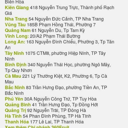
Biên Hòa
Kiên Giang
418 Nguyễn Trung Trực, Thành phố Rạch
Giá
Nha Trang
54 Nguyễn Đức Cảnh, TP Nha Trang
Vũng Tàu
185B Phạm Hồng Thái, Phường 7
Quảng Nam
61 Nguyễn Du, Tp Tam Kỳ
Vĩnh Long:
20/A2 Phạm Thái Bường
Long An:
163 Nguyễn Đình Chiểu, Phường 3, Tp Tân
An
Tây Ninh
1075 CTM8, phường Hiệp Ninh, TP Tây
Ninh
Bình Định
340 Nguyễn Thái Học, phường Ngô Mây,
Tp Quy Nhơn
Cà Mau
221 Lý Thường Kiệt, K2, Phường 6, Tp Cà
Mau
Bắc Ninh
83 Trần Hưng Đạo, phường Tiền An, TP
Bắc Ninh
Phú Yên
30A Nguyễn Công Trứ, TP Tuy Hòa
Quảng Bình
41 Trần Hưng Đạo, Tp Đồng Hới
Quảng Trị
92 Nguyễn Trãi, TP Đông Hà
Hà Tĩnh
54 Phan Đình Phùng, TP Hà Tĩnh
Thanh Hóa
177 Lê Lai, TP Thanh Hóa
Xem thêm Chi nhánh 360Fruit