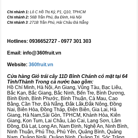
Chi nhánh 1:
Lô C Hồ Thị Kỷ, P1, Q10, TPHCM
Chi nhánh 2:
56B Trần Phú, Ba Đình, Hà Nội
Chi nhánh 3
: 271B Trần Phú, Hải Châu Đà Nẵng
Hotlines: 0936652727 - 0977 301 303
Email: info@360fruit.vn
Website:
360fruit.vn
Cửa hàng Giỏ trái cây 11D Bình Chánh có mặt tại 64
Tỉnh/Thành Trong cả nước bao gồm:
Hồ Chí Minh, Hà Nội, An Giang, Vũng Tàu, Bạc Liêu,
Bắc Kạn, Bắc Giang, Bắc Ninh, Bến Tre, Bình Dương,
Bình Định, Bình Phước, Bình Thuận, Cà Mau, Cao
Bằng, Cần Thơ, Đà Nẵng, Đắk Lắk,Đắk Nông, Đồng
Nai, Biên Hòa, Đồng Tháp, Điện Biên, Gia Lai, Hà
Giang, Hà Nam,Sài Gòn, TPHCM, Khánh Hòa, Kiên
Giang, Kon Tum, Lai Châu, Lào Cai, Lạng Sơn, Lâm
Đồng, Đà Lạt, Long An, Nam Định, Nghệ An, Ninh Bình,
Ninh Thuận, Phú Thọ, Phú Yên, Quảng Bình, Quảng
Nam, Quảng Ngãi, Quảng Ninh, Quảng Trị, Sóc Trăng,