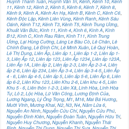
Huỳnh Thanh Tuấn
,
Huỳnh Văn Trí
,
Kênh
,
Kênh 10
,
Kênh
11
,
Kênh 12
,
Kênh 2
,
Kênh 5
,
Kênh 6
,
Kênh 7
,
Kênh 8
,
Kênh 9
,
Kênh A
,
Kênh An Hạ
,
Kênh B
,
Kênh C
,
Kênh C6
,
Kênh Độc Lập
,
Kênh Liên Vùng
,
Kênh Ranh
,
Kênh Sáu
Oánh
,
Kênh T12
,
Kênh T3
,
Kênh T5
,
Kênh Trung Ương
,
Khuất Văn Bức
,
Kinh 11
,
Kinh 4
,
Kinh 6
,
Kinh A
,
Kinh
B12
,
Kinh C
,
Kinh Rau Răm
,
Kinh T11
,
Kinh Trung
Ương
,
Lại Hùng Cường
,
Láng Le Bàu Cò
,
Lê Chân
,
Lê
Chính Đang
,
Lê Đình Chi
,
Lê Minh Xuân
,
Lê Quý Hoàn
,
Lê Thị Dung
,
Liên Ấp
,
Liên ấp 1
,
Liên ấp 1-2
,
Liên ấp 1-
3
,
Liên Ấp 12
,
Liên ấp 123
,
Liên Ấp 1234
,
Liên ấp 123A
,
Liên Ấp 1A
,
Liên ấp 2
,
Liên ấp 2-3
,
Liên Ấp 2-3-4
,
Liên
ấp 2-6
,
Liên ấp 234
,
Liên Ấp 3-4
,
Liên ấp 3-4-5
,
Liên Ấp
4 - 6
,
Liên ấp 4-5
,
Liên ấp 5
,
Liên ấp 5-6
,
Liên Ấp 6
,
Liên
ấp 6-2
,
Liên Khu 123
,
Liên Khu 2-6
,
Liên khu 4-5
,
Liên
Khu 5 - 6
,
Liên thôn 1-2-3
,
Liên Xã
,
Linh Hòa
,
Linh Hòa
Tự
,
Lô 2
,
Lộc Hòa
,
Lữ Văn Công
,
Lương Định Của
,
Lương Ngang
,
Lý Ông Trọng
,
M1
,
M16
,
Mai Bá Hương
,
Mười Vĩnh
,
Mương Khai
,
N2
,
N3
,
N4
,
Năm Lửa 6
,
Nguyễn An Ninh
,
Nguyễn Cửu Chí
,
Nguyễn Cửu Phú
,
Nguyễn Đình Kiên
,
Nguyễn Đoàn Tuân
,
Nguyễn Hữu Trí
,
Nguyễn Huy Chương
,
Nguyễn Khanh
,
Nguyễn Thái
Bình
,
Nguyễn Thị Dung
,
Nguyễn Thị Sưa
,
Nguyễn Thị