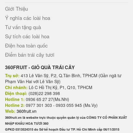
Giới Thiệu
Ý nghĩa các loài hoa
Tư vấn tặng quà
Sự tích các loài hoa
Điện hoa toàn quốc
Điểm bán trái cây tươi
360FRUIT - GIỎ QUÀ TRÁI CÂY
Trụ sở:
413 Lê Văn Sỹ, P.2, Q.Tân Bình, TPHCM (Gần ngã tư
Phạm Văn Hai với Lê Văn Sỹ)
Chi nhánh:
Lô C Hồ Thị Kỷ, P1, Q10, TPHCM
Điện thoại:
(028)22 298 398
Hotline 1:
0936 65 27 27(Ms.Nhi)
Hotline 2:
0977 301 303 - 0933 055 945 (Ms.Vy)
Web:
360fruit.vn
360fruit.vn là website trực thuộc quyền quản lý của CÔNG TY CỔ PHẦN XUẤT
NHẬP KHẨU HOA TƯƠI 360
GPKD 0313524315 do Sở kế hoạch Đầu tư TP. Hồ Chí Minh cấp 06/11/2015