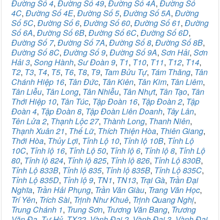
Đường Số 4
,
Đường Số 49
,
Đường Số 4A
,
Đường Số
4C
,
Đường Số 4E
,
Đường Số 5
,
Đường Số 5A
,
Đường
Số 5C
,
Đường Số 6
,
Đường Số 60
,
Đường Số 61
,
Đường
Số 6A
,
Đường Số 6B
,
Đường Số 6C
,
Đường Số 6D
,
Đường Số 7
,
Đường Số 7A
,
Đường Số 8
,
Đường Số 8B
,
Đường Số 8C
,
Đường Số 9
,
Đường Số 9A
,
Sơn Hải
,
Sơn
Hải 3
,
Song Hành
,
Sư Đoàn 9
,
T1
,
T10
,
T11
,
T12
,
T14
,
T2
,
T3
,
T4
,
T5
,
T6
,
T8
,
T9
,
Tam Bửu Tự
,
Tám Thăng
,
Tân
Chánh Hiệp 16
,
Tân Đức
,
Tân Kiên
,
Tân Kim
,
Tân Liêm
,
Tân Liễu
,
Tân Long
,
Tân Nhiễu
,
Tân Nhựt
,
Tân Tạo
,
Tân
Thới Hiệp 10
,
Tân Túc
,
Tập Đoàn 16
,
Tập Đoàn 2
,
Tập
Đoàn 4
,
Tập Đoàn 8
,
Tập Đoàn Liên Doanh
,
Tây Lân
,
Tên Lửa 2
,
Thạnh Lộc 27
,
Thành Long
,
Thanh Niên
,
Thạnh Xuân 21
,
Thế Lữ
,
Thích Thiện Hòa
,
Thiên Giang
,
Thới Hòa
,
Thủy Lợi
,
Tỉnh Lộ 10
,
Tỉnh lộ 10B
,
Tỉnh Lộ
10C
,
Tỉnh lộ 16
,
Tỉnh Lộ 50
,
Tỉnh lộ 6
,
Tỉnh lộ 8
,
Tỉnh Lộ
80
,
Tỉnh lộ 824
,
Tỉnh lộ 825
,
Tỉnh lộ 826
,
Tỉnh Lộ 830B
,
Tỉnh Lộ 833B
,
Tỉnh lộ 835
,
Tỉnh lộ 835B
,
Tỉnh Lộ 835C
,
Tỉnh Lộ 835D
,
Tỉnh lộ 9
,
TN1
,
TN13
,
Trại Gà
,
Trần Đại
Nghĩa
,
Trần Hải Phụng
,
Trần Văn Giàu
,
Trang Văn Học
,
Trí Yên
,
Trích Sài
,
Trịnh Như Khuê
,
Trịnh Quang Nghị
,
Trung Chánh 1
,
Trung Sơn
,
Trương Văn Bang
,
Trương
Văn Đa
,
Tư Hỷ
,
TX22
,
Vành Đai 2
,
Vành Đai 3
,
Vành Đai