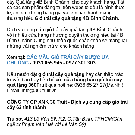
cây Quà tặng 4B Bình Chánh cho quý khách hàng. Tất
cả các sản phẩm đăng tải trên website đều là hình thực
tế, có tem chống hàng giả và tem bảo hành mang
thương hiệu
Giỏ trái cây quà tặng 4B Bình Chánh
.
Dịch vụ cung cấp giỏ trái cây quà tặng 4B Bình Chánh
với nhiều cửa hàng nhượng quyền thương hiệu tại 4B
Bình Chánh Cũng như toàn quốc chắc chắn sẽ mang lại
những trải nghiệm thù vị cho khách hàng
Xem tại:
CÁC MẪU GIỎ TRÁI CÂY ĐƯỢC ƯA
CHUỘNG
- 0933 055 945 - 0977 301 303
Nếu muốn đặt
giỏ trái cây quà tặng
hay cần thắc mắc,
tư vấn bạn hãy liên hệ với
cửa hàng bán
giỏ trái cây
quà tặng
360Fruit
qua hotline: 0936 65 27 27(Ms.Nhi),
Email: info@360fruit.vn.
CÔNG TY CP XNK 30 Truit - Dịch vụ cung cấp giỏ trái
cây 63 tỉnh thành
Trụ sở:
413 Lê Văn Sỹ, P.2, Q.Tân Bình, TPHCM(Gần
ngã tư Phạm Văn Hai với Lê Văn Sỹ)