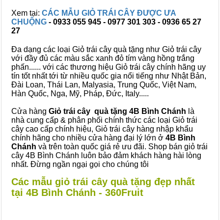
Xem tại:
CÁC MẪU GIỎ TRÁI CÂY ĐƯỢC ƯA
CHUỘNG
- 0933 055 945 - 0977 301 303 - 0936 65 27
27
Đa dạng các loại Giỏ trái cây quà tặng như Giỏ trái cây
với đầy đủ các màu sắc xanh đỏ tím vàng hồng trắng
phấn...... với các thương hiệu Giỏ trái cây chính hãng uy
tín tốt nhất tới từ nhiều quốc gia nổi tiếng như Nhật Bản,
Đài Loan, Thái Lan, Malyasia, Trung Quốc, Việt Nam,
Hàn Quốc, Nga, Mỹ, Pháp, Đức, Italy.....
Cửa hàng
Giỏ trái cây quà tặng 4B Bình Chánh
là
nhà cung cấp & phân phối chính thức các loại Giỏ trái
cây cao cấp chính hiệu, Giỏ trái cây hàng nhập khẩu
chính hãng cho nhiều cửa hàng đại lý lớn ở
4B Bình
Chánh
và trên toàn quốc giá rẻ ưu đãi. Shop bán giỏ trái
cây 4B Bình Chánh luôn bảo đảm khách hàng hài lòng
nhất. Đừng ngần ngại gọi cho chúng tôi
Các mẫu giỏ trái cây quà tặng đẹp nhất
tại 4B Bình Chánh - 360Fruit