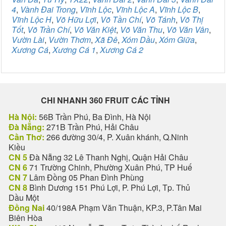
4
,
Vành Đai Trong
,
Vĩnh Lộc
,
Vĩnh Lộc A
,
Vĩnh Lộc B
,
Vĩnh Lộc H
,
Võ Hữu Lợi
,
Võ Tần Chí
,
Võ Tánh
,
Võ Thị
Tốt
,
Võ Trần Chí
,
Võ Văn Kiệt
,
Võ Văn Thu
,
Võ Văn Vân
,
Vườn Lài
,
Vườn Thơm
,
Xã Đê
,
Xóm Dầu
,
Xóm Giữa
,
Xương Cá
,
Xương Cá 1
,
Xương Cá 2
CHI NHANH 360 FRUIT CÁC TỈNH
Hà Nội:
56B Trần Phú, Ba Đình, Hà Nội
Đà Nẵng:
271B Trần Phú, Hải Châu
Cần Thơ:
266 đường 30/4, P. Xuân khánh, Q.Ninh
Kiều
CN 5
Đà Nẵng 32 Lê Thanh Nghị, Quận Hải Châu
CN 6
71 Trường Chinh, Phường Xuân Phú, TP Huế
CN 7
Lâm Đồng 05 Phan Đình Phùng
CN 8
Bình Dương 151 Phú Lợi, P. Phú Lợi, Tp. Thủ
Dầu Một
Đồng Nai
40/198A Phạm Văn Thuận, KP.3, P.Tân Mai
Biên Hòa