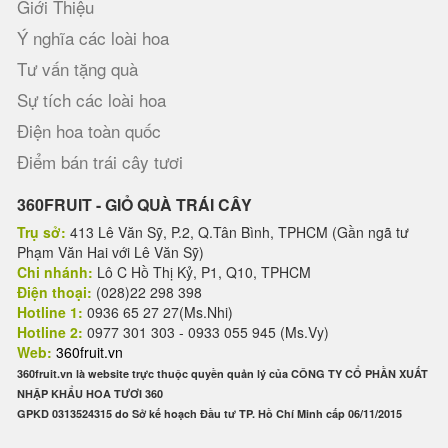
Giới Thiệu
Ý nghĩa các loài hoa
Tư vấn tặng quà
Sự tích các loài hoa
Điện hoa toàn quốc
Điểm bán trái cây tươi
360FRUIT - GIỎ QUÀ TRÁI CÂY
Trụ sở:
413 Lê Văn Sỹ, P.2, Q.Tân Bình, TPHCM (Gần ngã tư
Phạm Văn Hai với Lê Văn Sỹ)
Chi nhánh:
Lô C Hồ Thị Kỷ, P1, Q10, TPHCM
Điện thoại:
(028)22 298 398
Hotline 1:
0936 65 27 27(Ms.Nhi)
Hotline 2:
0977 301 303 - 0933 055 945 (Ms.Vy)
Web:
360fruit.vn
360fruit.vn là website trực thuộc quyền quản lý của CÔNG TY CỔ PHẦN XUẤT
NHẬP KHẨU HOA TƯƠI 360
GPKD 0313524315 do Sở kế hoạch Đầu tư TP. Hồ Chí Minh cấp 06/11/2015