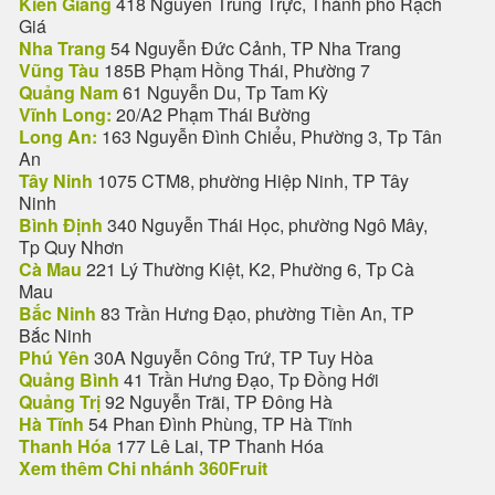
Kiên Giang
418 Nguyễn Trung Trực, Thành phố Rạch
Giá
Nha Trang
54 Nguyễn Đức Cảnh, TP Nha Trang
Vũng Tàu
185B Phạm Hồng Thái, Phường 7
Quảng Nam
61 Nguyễn Du, Tp Tam Kỳ
Vĩnh Long:
20/A2 Phạm Thái Bường
Long An:
163 Nguyễn Đình Chiểu, Phường 3, Tp Tân
An
Tây Ninh
1075 CTM8, phường Hiệp Ninh, TP Tây
Ninh
Bình Định
340 Nguyễn Thái Học, phường Ngô Mây,
Tp Quy Nhơn
Cà Mau
221 Lý Thường Kiệt, K2, Phường 6, Tp Cà
Mau
Bắc Ninh
83 Trần Hưng Đạo, phường Tiền An, TP
Bắc Ninh
Phú Yên
30A Nguyễn Công Trứ, TP Tuy Hòa
Quảng Bình
41 Trần Hưng Đạo, Tp Đồng Hới
Quảng Trị
92 Nguyễn Trãi, TP Đông Hà
Hà Tĩnh
54 Phan Đình Phùng, TP Hà Tĩnh
Thanh Hóa
177 Lê Lai, TP Thanh Hóa
Xem thêm Chi nhánh 360Fruit