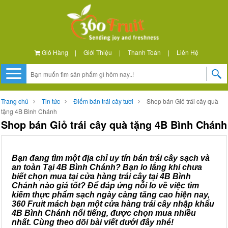
Giỏ Hàng
|
Giới Thiệu
|
Thanh Toán
|
Liên Hệ
Trang chủ
Tin tức
Điểm bán trái cây tươi
Shop bán Giỏ trái cây quà
tặng 4B Bình Chánh
Shop bán Giỏ trái cây quà tặng 4B Bình Chánh
Bạn đang tìm một địa chỉ uy tín bán trái cây sạch và
an toàn Tại 4B Bình Chánh? Bạn lo lắng khi chưa
biết chọn mua tại cửa hàng trái cây tại 4B Bình
Chánh nào giá tốt? Để đáp ứng nỗi lo về việc tìm
kiếm thực phẩm sạch ngày càng tăng cao hiện nay,
360 Fruit mách bạn một cửa hàng trái cây nhập khẩu
4B Bình Chánh nổi tiếng, được chọn mua nhiều
nhất. Cùng theo dõi bài viết dưới đây nhé!