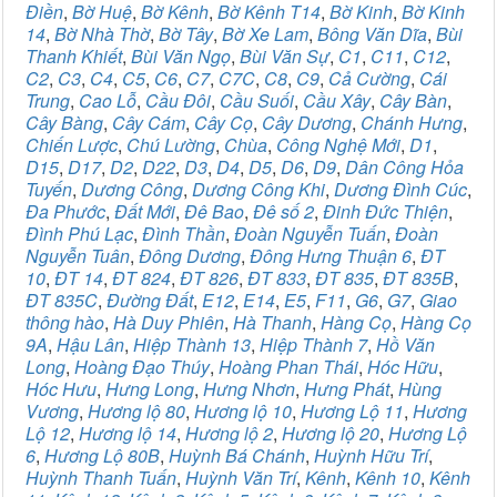
Điền
,
Bờ Huệ
,
Bờ Kênh
,
Bờ Kênh T14
,
Bờ Kinh
,
Bờ Kinh
14
,
Bờ Nhà Thờ
,
Bờ Tây
,
Bờ Xe Lam
,
Bông Văn Dĩa
,
Bùi
Thanh Khiết
,
Bùi Văn Ngọ
,
Bùi Văn Sự
,
C1
,
C11
,
C12
,
C2
,
C3
,
C4
,
C5
,
C6
,
C7
,
C7C
,
C8
,
C9
,
Cả Cường
,
Cái
Trung
,
Cao Lỗ
,
Cầu Đôi
,
Cầu Suối
,
Cầu Xây
,
Cây Bàn
,
Cây Bàng
,
Cây Cám
,
Cây Cọ
,
Cây Dương
,
Chánh Hưng
,
Chiến Lược
,
Chú Lường
,
Chùa
,
Công Nghệ Mới
,
D1
,
D15
,
D17
,
D2
,
D22
,
D3
,
D4
,
D5
,
D6
,
D9
,
Dân Công Hỏa
Tuyến
,
Dương Công
,
Dương Công Khi
,
Dương Đình Cúc
,
Đa Phước
,
Đất Mới
,
Đê Bao
,
Đê số 2
,
Đinh Đức Thiện
,
Đình Phú Lạc
,
Đình Thần
,
Đoàn Nguyễn Tuấn
,
Đoàn
Nguyễn Tuân
,
Đông Dương
,
Đông Hưng Thuận 6
,
ĐT
10
,
ĐT 14
,
ĐT 824
,
ĐT 826
,
ĐT 833
,
ĐT 835
,
ĐT 835B
,
ĐT 835C
,
Đường Đất
,
E12
,
E14
,
E5
,
F11
,
G6
,
G7
,
Giao
thông hào
,
Hà Duy Phiên
,
Hà Thanh
,
Hàng Cọ
,
Hàng Cọ
9A
,
Hậu Lân
,
Hiệp Thành 13
,
Hiệp Thành 7
,
Hồ Văn
Long
,
Hoàng Đạo Thúy
,
Hoàng Phan Thái
,
Hóc Hữu
,
Hóc Hưu
,
Hưng Long
,
Hưng Nhơn
,
Hưng Phát
,
Hùng
Vương
,
Hương lộ 80
,
Hương lộ 10
,
Hương Lộ 11
,
Hương
Lộ 12
,
Hương lộ 14
,
Hương lộ 2
,
Hương lộ 20
,
Hương Lộ
6
,
Hương Lộ 80B
,
Huỳnh Bá Chánh
,
Huỳnh Hữu Trí
,
Huỳnh Thanh Tuấn
,
Huỳnh Văn Trí
,
Kênh
,
Kênh 10
,
Kênh