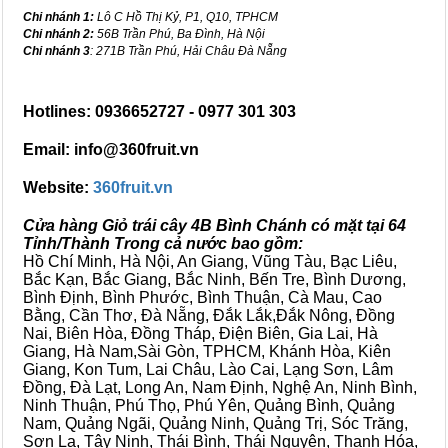
Chi nhánh 1:
Lô C Hồ Thị Kỷ, P1, Q10, TPHCM
Chi nhánh 2:
56B Trần Phú, Ba Đình, Hà Nội
Chi nhánh 3
: 271B Trần Phú, Hải Châu Đà Nẵng
Hotlines: 0936652727 - 0977 301 303
Email: info@360fruit.vn
Website:
360fruit.vn
Cửa hàng Giỏ trái cây 4B Bình Chánh có mặt tại 64
Tỉnh/Thành Trong cả nước bao gồm:
Hồ Chí Minh, Hà Nội, An Giang, Vũng Tàu, Bạc Liêu,
Bắc Kạn, Bắc Giang, Bắc Ninh, Bến Tre, Bình Dương,
Bình Định, Bình Phước, Bình Thuận, Cà Mau, Cao
Bằng, Cần Thơ, Đà Nẵng, Đắk Lắk,Đắk Nông, Đồng
Nai, Biên Hòa, Đồng Tháp, Điện Biên, Gia Lai, Hà
Giang, Hà Nam,Sài Gòn, TPHCM, Khánh Hòa, Kiên
Giang, Kon Tum, Lai Châu, Lào Cai, Lạng Sơn, Lâm
Đồng, Đà Lạt, Long An, Nam Định, Nghệ An, Ninh Bình,
Ninh Thuận, Phú Thọ, Phú Yên, Quảng Bình, Quảng
Nam, Quảng Ngãi, Quảng Ninh, Quảng Trị, Sóc Trăng,
Sơn La, Tây Ninh, Thái Bình, Thái Nguyên, Thanh Hóa,