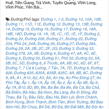
Huế, Tiền Giang, Trà Vinh, Tuyên Quang, Vĩnh Long,
Vĩnh Phúc, Yên Bái...
Đường/Phố tags:
Đường 1
,
1-2
,
Đường 10
,
10A
,
10B
,
Đường 11
,
11D
,
11E
,
Đường 12
,
Đường 13
,
13B
,
Đường
14
,
Đường 15
,
Đường 16
,
Đường 17
,
Đường 18
,
18A
,
18B
,
18D
,
Đường 19
,
1A
,
1B
,
1C
,
1D
,
1E
,
1F
,
Đường 2
,
Đường 20
,
Đường 206
,
Đường 21
,
Đường 22
,
Đường
234
,
Phố 24
,
24A
,
Đường 26
,
Đường 27
,
Đường 284
,
Đường 29
,
2A
,
2B
,
2C
,
2F
,
2G
,
Đường 3
,
Đường 33
,
Đường 378
,
3A
,
3B
,
Đường 4
,
Đường 47
,
4A
,
4C
,
4E
,
Đường 5
,
Đường 50
,
Đường 51
,
Phố 52
,
Đường 53
,
5A
,
5B
,
5C
,
5D
,
Đường 6
,
6 Thước
,
6A
,
6B
,
6C
,
6D
,
6F
,
6T
,
Đường 7
,
7 Cá 8 Luông
,
7 Tấn
,
7A
,
7D
,
Đường 8
,
Đường
826
,
Đường 835
,
835A
,
835B
,
835C
,
8A
,
8B
,
8C
,
Đường
9
,
9A
,
A1
,
A10
,
A2
,
A3
,
A6
,
An Hạ
,
An Phú Đông 27
,
An
Phú Tây
,
Ấp 1
,
Ấp 1A
,
Ấp 1B
,
Ấp 2
,
Ấp 4
,
Ấp 4B
,
Ấp 6
,
Ấp 7A
,
B10
,
B2
,
B5
,
B6
,
Ba Bê
,
Ba Be
,
Bà Cả
,
Ba Chả
,
Bà Điểm
,
Bà Hào
,
Bà Hom
,
Ba Làng
,
Ba Si Đông
,
Bà
Thau
,
Bà Tỵ
,
Bầu Gốc
,
Bàu Hà
,
Bến Lội
,
Bình Chánh
,
Bình Hưng
,
Bình Thành
,
Bình Tiên
,
Bình Trường
,
Bờ Bao
Xóm Hố
,
Bờ Chùa
,
Bờ Dế
,
Bờ Đá
,
Bờ Đất Mới
,
Bộ Đội An