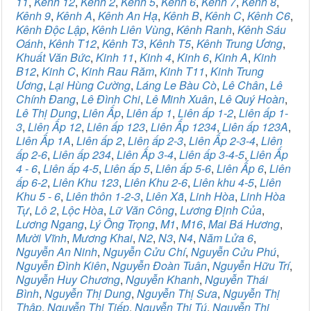
11
,
Kênh 12
,
Kênh 2
,
Kênh 5
,
Kênh 6
,
Kênh 7
,
Kênh 8
,
Kênh 9
,
Kênh A
,
Kênh An Hạ
,
Kênh B
,
Kênh C
,
Kênh C6
,
Kênh Độc Lập
,
Kênh Liên Vùng
,
Kênh Ranh
,
Kênh Sáu
Oánh
,
Kênh T12
,
Kênh T3
,
Kênh T5
,
Kênh Trung Ương
,
Khuất Văn Bức
,
Kinh 11
,
Kinh 4
,
Kinh 6
,
Kinh A
,
Kinh
B12
,
Kinh C
,
Kinh Rau Răm
,
Kinh T11
,
Kinh Trung
Ương
,
Lại Hùng Cường
,
Láng Le Bàu Cò
,
Lê Chân
,
Lê
Chính Đang
,
Lê Đình Chi
,
Lê Minh Xuân
,
Lê Quý Hoàn
,
Lê Thị Dung
,
Liên Ấp
,
Liên ấp 1
,
Liên ấp 1-2
,
Liên ấp 1-
3
,
Liên Ấp 12
,
Liên ấp 123
,
Liên Ấp 1234
,
Liên ấp 123A
,
Liên Ấp 1A
,
Liên ấp 2
,
Liên ấp 2-3
,
Liên Ấp 2-3-4
,
Liên
ấp 2-6
,
Liên ấp 234
,
Liên Ấp 3-4
,
Liên ấp 3-4-5
,
Liên Ấp
4 - 6
,
Liên ấp 4-5
,
Liên ấp 5
,
Liên ấp 5-6
,
Liên Ấp 6
,
Liên
ấp 6-2
,
Liên Khu 123
,
Liên Khu 2-6
,
Liên khu 4-5
,
Liên
Khu 5 - 6
,
Liên thôn 1-2-3
,
Liên Xã
,
Linh Hòa
,
Linh Hòa
Tự
,
Lô 2
,
Lộc Hòa
,
Lữ Văn Công
,
Lương Định Của
,
Lương Ngang
,
Lý Ông Trọng
,
M1
,
M16
,
Mai Bá Hương
,
Mười Vĩnh
,
Mương Khai
,
N2
,
N3
,
N4
,
Năm Lửa 6
,
Nguyễn An Ninh
,
Nguyễn Cửu Chí
,
Nguyễn Cửu Phú
,
Nguyễn Đình Kiên
,
Nguyễn Đoàn Tuân
,
Nguyễn Hữu Trí
,
Nguyễn Huy Chương
,
Nguyễn Khanh
,
Nguyễn Thái
Bình
,
Nguyễn Thị Dung
,
Nguyễn Thị Sưa
,
Nguyễn Thị
Thập
,
Nguyễn Thị Tiếp
,
Nguyễn Thị Tú
,
Nguyễn Thị