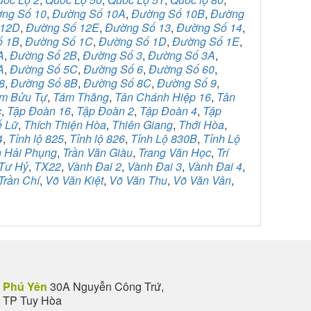
ng Số 10
,
Đường Số 10A
,
Đường Số 10B
,
Đường
 12D
,
Đường Số 12E
,
Đường Số 13
,
Đường Số 14
,
ố 1B
,
Đường Số 1C
,
Đường Số 1D
,
Đường Số 1E
,
A
,
Đường Số 2B
,
Đường Số 3
,
Đường Số 3A
,
A
,
Đường Số 5C
,
Đường Số 6
,
Đường Số 60
,
8
,
Đường Số 8B
,
Đường Số 8C
,
Đường Số 9
,
m Bửu Tự
,
Tám Thăng
,
Tân Chánh Hiệp 16
,
Tân
c
,
Tập Đoàn 16
,
Tập Đoàn 2
,
Tập Đoàn 4
,
Tập
ế Lữ
,
Thích Thiện Hòa
,
Thiên Giang
,
Thới Hòa
,
4
,
Tỉnh lộ 825
,
Tỉnh lộ 826
,
Tỉnh Lộ 830B
,
Tỉnh Lộ
n Hải Phụng
,
Trần Văn Giàu
,
Trang Văn Học
,
Trí
Tư Hỷ
,
TX22
,
Vành Đai 2
,
Vành Đai 3
,
Vành Đai 4
,
Trần Chí
,
Võ Văn Kiệt
,
Võ Văn Thu
,
Võ Văn Vân
,
Phú Yên
30A Nguyễn Công Trứ,
TP Tuy Hòa