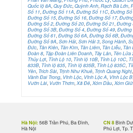
Quốc lộ 8A
,
Quy Đức
,
Quỳnh Anh
,
Rạch Bà Lớn
,
Số 11
,
Đường Số 11A
,
Đường Số 11C
,
Đường Số
Đường Số 15
,
Đường Số 16
,
Đường Số 17
,
Đường
Đường Số 2
,
Đường Số 20
,
Đường Số 21
,
Đường 
Đường Số 3B
,
Đường Số 4
,
Đường Số 49
,
Đường 
Đường Số 61
,
Đường Số 6A
,
Đường Số 6B
,
Đườn
Đường Số 9A
,
Sơn Hải
,
Sơn Hải 3
,
Song Hành
,
S
Đức
,
Tân Kiên
,
Tân Kim
,
Tân Liêm
,
Tân Liễu
,
Tân 
Đoàn 8
,
Tập Đoàn Liên Doanh
,
Tây Lân
,
Tên Lửa 
Thủy Lợi
,
Tỉnh Lộ 10
,
Tỉnh lộ 10B
,
Tỉnh Lộ 10C
,
Tỉ
833B
,
Tỉnh lộ 835
,
Tỉnh lộ 835B
,
Tỉnh Lộ 835C
,
Tỉ
Yên
,
Trích Sài
,
Trịnh Như Khuê
,
Trịnh Quang Nghị
Vành Đai Trong
,
Vĩnh Lộc
,
Vĩnh Lộc A
,
Vĩnh Lộc B
Vườn Lài
,
Vườn Thơm
,
Xã Đê
,
Xóm Dầu
,
Xóm Giữ
Hà Nội:
56B Trần Phú, Ba Đình,
CN 8
Bình Dươ
Hà Nội
Phú Lợi, Tp. 