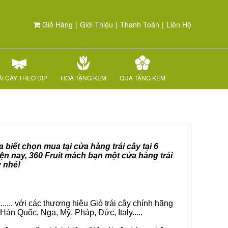
Giỏ Hàng
|
Giới Thiệu
|
Thanh Toán
|
Liên Hệ
I CÂY THEO DỊP
HOA TẶNG KÈM
QUÀ TẶNG KÈM
 biết chọn mua tại cửa hàng trái cây tại 6
ện nay, 360 Fruit mách bạn một cửa hàng trái
y nhé!
.... với các thương hiệu Giỏ trái cây chính hãng
Hàn Quốc, Nga, Mỹ, Pháp, Đức, Italy.....