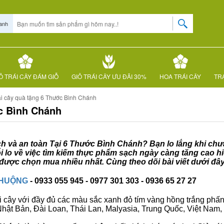
anh
Ỏ TRÁI CÂY ĐÁM GIỖ
GIỎ TRÁI CÂY ƯU ĐÃI 30%
HOA TRÁI CÂY
TRÁ
ái cây quà tặng 6 Thước Bình Chánh
ớc Bình Chánh
ạch và an toàn Tại 6 Thước Bình Chánh? Bạn lo lắng khi chưa
lo về việc tìm kiếm thực phẩm sạch ngày càng tăng cao hi
được chọn mua nhiều nhất. Cùng theo dõi bài viết dưới đâ
CHUỘNG
- 0933 055 945 - 0977 301 303 - 0936 65 27 27
i cây với đầy đủ các màu sắc xanh đỏ tím vàng hồng trắng phấn..
ư Nhật Bản, Đài Loan, Thái Lan, Malyasia, Trung Quốc, Việt Nam, 