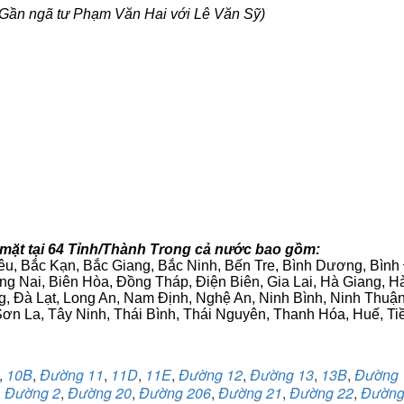
Gần ngã tư Phạm Văn Hai với Lê Văn Sỹ)
mặt tại 64 Tỉnh/Thành Trong cả nước bao gồm:
iêu, Bắc Kạn, Bắc Giang, Bắc Ninh, Bến Tre, Bình Dương, Bìn
g Nai, Biên Hòa, Đồng Tháp, Điện Biên, Gia Lai, Hà Giang,
g, Đà Lạt, Long An, Nam Định, Nghệ An, Ninh Bình, Ninh Thuậ
ơn La, Tây Ninh, Thái Bình, Thái Nguyên, Thanh Hóa, Huế, Ti
,
10B
,
Đường 11
,
11D
,
11E
,
Đường 12
,
Đường 13
,
13B
,
Đường 
,
Đường 2
,
Đường 20
,
Đường 206
,
Đường 21
,
Đường 22
,
Đường