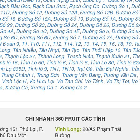
Rạch Bàu Gốc
,
Rạch Cầu Suối
,
Rạch Ông Đồ
,
Đường Số 1
,
Đườ
 11D
,
Đường Số 12
,
Đường Số 12A
,
Đường Số 12B
,
Đường Số
 Số 18
,
Đường Số 18A
,
Đường Số 19
,
Đường Số 1A
,
Đường S
Số 22
,
Đường Số 23
,
Đường Số 24
,
Đường Số 26
,
Đường Số 2
Số 4A
,
Đường Số 4C
,
Đường Số 4E
,
Đường Số 5
,
Đường Số 5
g Số 6C
,
Đường Số 6D
,
Đường Số 7
,
Đường Số 7A
,
Đường Số 
ư Đoàn 9
,
T1
,
T10
,
T11
,
T12
,
T14
,
T2
,
T3
,
T4
,
T5
,
T6
,
T8
,
T9
,
Ta
Long
,
Tân Nhiễu
,
Tân Nhựt
,
Tân Tạo
,
Tân Thới Hiệp 10
,
Tân Tú
2
,
Thạnh Lộc 27
,
Thành Long
,
Thanh Niên
,
Thạnh Xuân 21
,
Th
nh lộ 16
,
Tỉnh Lộ 50
,
Tỉnh lộ 6
,
Tỉnh lộ 8
,
Tỉnh Lộ 80
,
Tỉnh lộ 82
nh Lộ 835D
,
Tỉnh lộ 9
,
TN1
,
TN13
,
Trại Gà
,
Trần Đại Nghĩa
,
Trầ
,
Trung Chánh 1
,
Trung Sơn
,
Trương Văn Bang
,
Trương Văn Đa
,
,
Vĩnh Lộc H
,
Võ Hữu Lợi
,
Võ Tần Chí
,
Võ Tánh
,
Võ Thị Tốt
,
Võ 
a
,
Xương Cá
,
Xương Cá 1
,
Xương Cá 2
CHI NHANH 360 FRUIT CÁC TỈNH
ng 151 Phú Lợi, P.
Vĩnh Long:
20/A2 Phạm Thái
Thủ Dầu Một
Bường