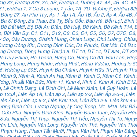
ng 33
,
Đường 378
,
3A
,
3B
,
Đường 4
,
Đường 47
,
4A
,
4B
,
4C
,
4E
6T
,
Đường 7
,
7 Cá 8 Luông
,
7 Tấn
,
7A
,
7D
,
Đường 8
,
Đường 82
 Đông 27
,
An Phú Tây
,
Ấp 1
,
Ấp 1A
,
Ấp 1B
,
Ấp 2
,
Ấp 4
,
Ấp 4B
,
,
Ba Si Đông
,
Bà Thau
,
Bà Tỵ
,
Bầu Gốc
,
Bàu Hà
,
Bến Lội
,
Bình
,
Bờ Đất Mới
,
Bộ Đội An Điền
,
Bờ Huệ
,
Bờ Kênh
,
Bờ Kênh T14
,
ọ
,
Bùi Văn Sự
,
C1
,
C11
,
C12
,
C2
,
C3
,
C4
,
C5
,
C6
,
C7
,
C7C
,
C8
y Cọ
,
Cây Dương
,
Chánh Hưng
,
Chiến Lược
,
Chú Lường
,
Chùa
Dương Công Khi
,
Dương Đình Cúc
,
Đa Phước
,
Đất Mới
,
Đê Bao
ng Dương
,
Đông Hưng Thuận 6
,
ĐT 10
,
ĐT 14
,
ĐT 824
,
ĐT 82
à Duy Phiên
,
Hà Thanh
,
Hàng Cọ
,
Hàng Cọ 9A
,
Hậu Lân
,
Hiệp
,
Hưng Long
,
Hưng Nhơn
,
Hưng Phát
,
Hùng Vương
,
Hương lộ 8
6
,
Hương Lộ 80B
,
Huỳnh Bá Chánh
,
Huỳnh Hữu Trí
,
Huỳnh Tha
,
Kênh 9
,
Kênh A
,
Kênh An Hạ
,
Kênh B
,
Kênh C
,
Kênh C6
,
Kênh 
Ương
,
Khuất Văn Bức
,
Kinh 11
,
Kinh 4
,
Kinh 6
,
Kinh A
,
Kinh B12
n
,
Lê Chính Đang
,
Lê Đình Chi
,
Lê Minh Xuân
,
Lê Quý Hoàn
,
Lê
ấp 123A
,
Liên Ấp 1A
,
Liên ấp 2
,
Liên ấp 2-3
,
Liên Ấp 2-3-4
,
Liên 
Liên Ấp 6
,
Liên ấp 6-2
,
Liên Khu 123
,
Liên Khu 2-6
,
Liên khu 4-5
ương Định Của
,
Lương Ngang
,
Lý Ông Trọng
,
M1
,
M16
,
Mai Bá
 Cửu Phú
,
Nguyễn Đình Kiên
,
Nguyễn Đoàn Tuân
,
Nguyễn Hữu 
 Sưa
,
Nguyễn Thị Thập
,
Nguyễn Thị Tiếp
,
Nguyễn Thị Tú
,
Nguy
ăn Linh
,
Nguyễn Văn Long
,
Nguyễn Văn Thê
,
Nguyễn Văn Thờ
,
Phạm Hùng
,
Phạm Tấn Mười
,
Phạm Văn Hai
,
Phạm Văn Sáng
êu
,
Quách Điêu 12
,
Quản Trọng Linh
,
Quốc Lộ 1
,
Quốc lộ 1A
,
Q