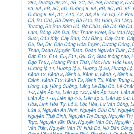
284
,
Đường 29
,
2A
,
2B
,
2C
,
2F
,
2G
,
Đường 3
,
Đườ
53
,
5A
,
5B
,
5C
,
5D
,
Đường 6
,
6A
,
6B
,
6C
,
6D
,
6F
,
Đường 9
,
9A
,
A1
,
A10
,
A2
,
A3
,
A6
,
An Hạ
,
An Phú
Cả
,
Ba Chả
,
Bà Điểm
,
Bà Hào
,
Bà Hom
,
Ba Làng
Trường
,
Bờ Bao Xóm Hố
,
Bờ Chùa
,
Bờ Dế
,
Bờ Đá
Lam
,
Bông Văn Dĩa
,
Bùi Thanh Khiết
,
Bùi Văn Ng
Suối
,
Cầu Xây
,
Cây Bàn
,
Cây Bàng
,
Cây Cám
,
Câ
D5
,
D6
,
D9
,
Dân Công Hỏa Tuyến
,
Dương Công
,
Thần
,
Đoàn Nguyễn Tuấn
,
Đoàn Nguyễn Tuân
,
Đô
Đất
,
E12
,
E14
,
E5
,
F11
,
G6
,
G7
,
Giao thông hào
,
H
Đạo Thúy
,
Hoàng Phan Thái
,
Hóc Hữu
,
Hóc Hưu
Hương lộ 14
,
Hương lộ 2
,
Hương lộ 20
,
Hương Lộ 
Kênh 12
,
Kênh 2
,
Kênh 5
,
Kênh 6
,
Kênh 7
,
Kênh 8
Oánh
,
Kênh T12
,
Kênh T3
,
Kênh T5
,
Kênh Trung 
Ương
,
Lại Hùng Cường
,
Láng Le Bàu Cò
,
Lê Châ
1-3
,
Liên Ấp 12
,
Liên ấp 123
,
Liên Ấp 1234
,
Liên 
Liên Ấp 4 - 6
,
Liên ấp 4-5
,
Liên ấp 5
,
Liên ấp 5-6
,
Hòa
,
Linh Hòa Tự
,
Lô 2
,
Lộc Hòa
,
Lữ Văn Công
,
L
Lửa 6
,
Nguyễn An Ninh
,
Nguyễn Cửu Chí
,
Nguyễn
Nguyễn Thái Bình
,
Nguyễn Thị Dung
,
Nguyễn Thị
Trực
,
Nguyễn Văn Bứa
,
Nguyễn Văn Cừ
,
Nguyễn V
Văn Trân
,
Nguyễn Văn Trí
,
Nhà Đồ
,
Nữ Dân Công
Phan Văn Mảng
,
Phong Phú
,
Phước Lý
,
Quách Đi