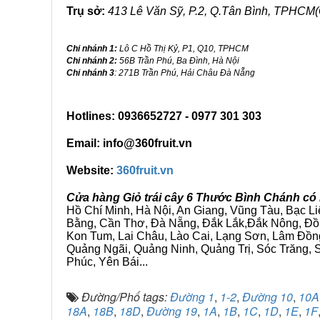
Trụ sở:
413 Lê Văn Sỹ, P.2, Q.Tân Bình, TPHCM(
Chi nhánh 1:
Lô C Hồ Thị Kỷ, P1, Q10, TPHCM
Chi nhánh 2:
56B Trần Phú, Ba Đình, Hà Nội
Chi nhánh 3
: 271B Trần Phú, Hải Châu Đà Nẵng
Hotlines: 0936652727 - 0977 301 303
Email: info@360fruit.vn
Website:
360fruit.vn
Cửa hàng Giỏ trái cây 6 Thước Bình Chánh có 
Hồ Chí Minh, Hà Nội, An Giang, Vũng Tàu, Bạc L
Bằng, Cần Thơ, Đà Nẵng, Đắk Lắk,Đắk Nông, Đồn
Kon Tum, Lai Châu, Lào Cai, Lạng Sơn, Lâm Đồn
Quảng Ngãi, Quảng Ninh, Quảng Trị, Sóc Trăng, S
Phúc, Yên Bái...
Đường/Phố tags:
Đường 1
,
1-2
,
Đường 10
,
10A
18A
,
18B
,
18D
,
Đường 19
,
1A
,
1B
,
1C
,
1D
,
1E
,
1F