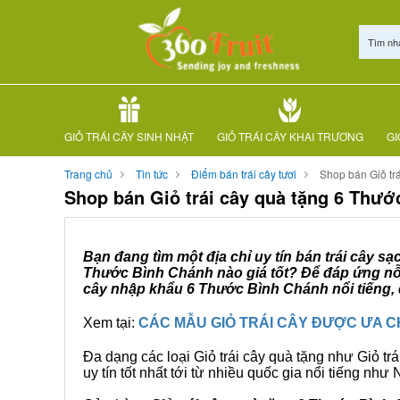
Tìm nh
GIỎ TRÁI CÂY SINH NHẬT
GIỎ TRÁI CÂY KHAI TRƯƠNG
GI
Trang chủ
Tin tức
Điểm bán trái cây tươi
Shop bán Giỏ tr
Shop bán Giỏ trái cây quà tặng 6 Thư
Bạn đang tìm một địa chỉ uy tín bán trái cây s
Thước Bình Chánh nào giá tốt? Để đáp ứng nỗi 
cây nhập khẩu 6 Thước Bình Chánh nổi tiếng, 
Xem tại:
CÁC MẪU GIỎ TRÁI CÂY ĐƯỢC ƯA 
Đa dạng các loại Giỏ trái cây quà tặng như Giỏ trá
uy tín tốt nhất tới từ nhiều quốc gia nổi tiếng nh