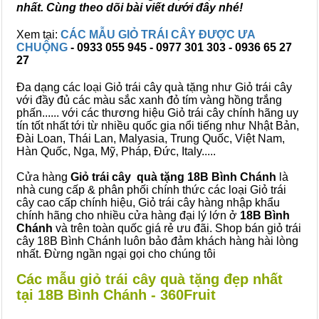
nhất. Cùng theo dõi bài viết dưới đây nhé!
Xem tại:
CÁC MẪU GIỎ TRÁI CÂY ĐƯỢC ƯA
CHUỘNG
- 0933 055 945 - 0977 301 303 - 0936 65 27
27
Đa dạng các loại Giỏ trái cây quà tặng như Giỏ trái cây
với đầy đủ các màu sắc xanh đỏ tím vàng hồng trắng
phấn...... với các thương hiệu Giỏ trái cây chính hãng uy
tín tốt nhất tới từ nhiều quốc gia nổi tiếng như Nhật Bản,
Đài Loan, Thái Lan, Malyasia, Trung Quốc, Việt Nam,
Hàn Quốc, Nga, Mỹ, Pháp, Đức, Italy.....
Cửa hàng
Giỏ trái cây quà tặng 18B Bình Chánh
là
nhà cung cấp & phân phối chính thức các loại Giỏ trái
cây cao cấp chính hiệu, Giỏ trái cây hàng nhập khẩu
chính hãng cho nhiều cửa hàng đại lý lớn ở
18B Bình
Chánh
và trên toàn quốc giá rẻ ưu đãi. Shop bán giỏ trái
cây 18B Bình Chánh luôn bảo đảm khách hàng hài lòng
nhất. Đừng ngần ngại gọi cho chúng tôi
Các mẫu giỏ trái cây quà tặng đẹp nhất
tại 18B Bình Chánh - 360Fruit