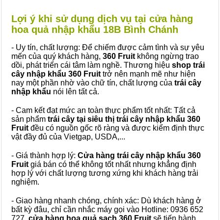
Lợi ý khi sử dụng dịch vụ tại cửa hàng
hoa quả nhập khẩu 18B Bình Chánh
- Uy tín, chất lượng: Để chiếm được cảm tình và sự yêu
mến của quý khách hàng,
360 Fruit
không ngừng trao
dồi, phát triển cái tâm làm nghề. Thương hiệu
shop trái
cây nhập khẩu 360 Fruit
trở nên mạnh mẽ như hiện
nay một phần nhờ vào chữ tín, chất lượng của
trái cây
nhập khẩu
nói lên tất cả.
- Cam kết đạt mức an toàn thực phẩm tốt nhất: Tất cả
sản phẩm
trái cây tại siêu thị trái cây nhập khẩu 360
Fruit
đều có nguồn gốc rõ ràng và được kiểm định thực
vật đầy đủ của Vietgap, USDA,...
- Giá thành hợp lý:
Cửa hàng trái cây nhập khẩu 360
Fruit
giá bán có thể không tốt nhất nhưng khẳng định
hợp lý với chất lượng tương xứng khi khách hàng trải
nghiệm.
- Giao hàng nhanh chóng, chính xác: Dù khách hàng ở
bất kỳ đâu, chỉ cần nhắc máy gọi vào Hotline: 0936 652
727,
cửa hàng hoa quả sạch 360 Fruit
sẽ tiến hành