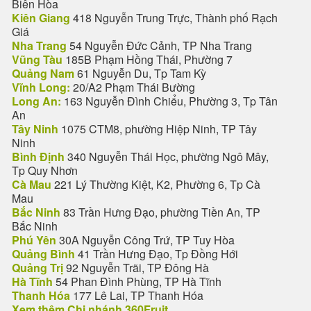
Biên Hòa
Kiên Giang
418 Nguyễn Trung Trực, Thành phố Rạch
Giá
Nha Trang
54 Nguyễn Đức Cảnh, TP Nha Trang
Vũng Tàu
185B Phạm Hồng Thái, Phường 7
Quảng Nam
61 Nguyễn Du, Tp Tam Kỳ
Vĩnh Long:
20/A2 Phạm Thái Bường
Long An:
163 Nguyễn Đình Chiểu, Phường 3, Tp Tân
An
Tây Ninh
1075 CTM8, phường Hiệp Ninh, TP Tây
Ninh
Bình Định
340 Nguyễn Thái Học, phường Ngô Mây,
Tp Quy Nhơn
Cà Mau
221 Lý Thường Kiệt, K2, Phường 6, Tp Cà
Mau
Bắc Ninh
83 Trần Hưng Đạo, phường Tiền An, TP
Bắc Ninh
Phú Yên
30A Nguyễn Công Trứ, TP Tuy Hòa
Quảng Bình
41 Trần Hưng Đạo, Tp Đồng Hới
Quảng Trị
92 Nguyễn Trãi, TP Đông Hà
Hà Tĩnh
54 Phan Đình Phùng, TP Hà Tĩnh
Thanh Hóa
177 Lê Lai, TP Thanh Hóa
Xem thêm Chi nhánh 360Fruit