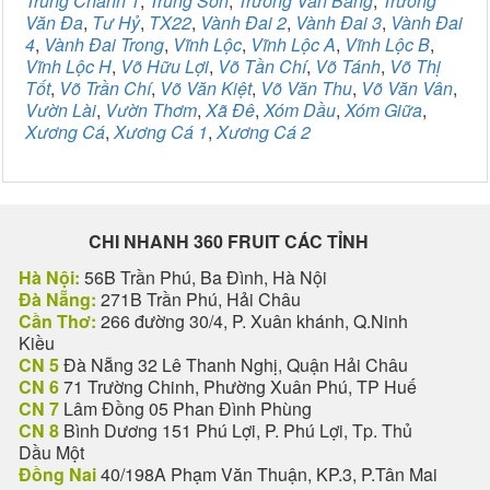
Trung Chánh 1
,
Trung Sơn
,
Trương Văn Bang
,
Trương
Văn Đa
,
Tư Hỷ
,
TX22
,
Vành Đai 2
,
Vành Đai 3
,
Vành Đai
4
,
Vành Đai Trong
,
Vĩnh Lộc
,
Vĩnh Lộc A
,
Vĩnh Lộc B
,
Vĩnh Lộc H
,
Võ Hữu Lợi
,
Võ Tần Chí
,
Võ Tánh
,
Võ Thị
Tốt
,
Võ Trần Chí
,
Võ Văn Kiệt
,
Võ Văn Thu
,
Võ Văn Vân
,
Vườn Lài
,
Vườn Thơm
,
Xã Đê
,
Xóm Dầu
,
Xóm Giữa
,
Xương Cá
,
Xương Cá 1
,
Xương Cá 2
CHI NHANH 360 FRUIT CÁC TỈNH
Hà Nội:
56B Trần Phú, Ba Đình, Hà Nội
Đà Nẵng:
271B Trần Phú, Hải Châu
Cần Thơ:
266 đường 30/4, P. Xuân khánh, Q.Ninh
Kiều
CN 5
Đà Nẵng 32 Lê Thanh Nghị, Quận Hải Châu
CN 6
71 Trường Chinh, Phường Xuân Phú, TP Huế
CN 7
Lâm Đồng 05 Phan Đình Phùng
CN 8
Bình Dương 151 Phú Lợi, P. Phú Lợi, Tp. Thủ
Dầu Một
Đồng Nai
40/198A Phạm Văn Thuận, KP.3, P.Tân Mai