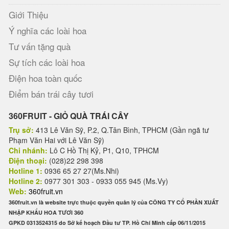
Giới Thiệu
Ý nghĩa các loài hoa
Tư vấn tặng quà
Sự tích các loài hoa
Điện hoa toàn quốc
Điểm bán trái cây tươi
360FRUIT - GIỎ QUÀ TRÁI CÂY
Trụ sở:
413 Lê Văn Sỹ, P.2, Q.Tân Bình, TPHCM (Gần ngã tư
Phạm Văn Hai với Lê Văn Sỹ)
Chi nhánh:
Lô C Hồ Thị Kỷ, P1, Q10, TPHCM
Điện thoại:
(028)22 298 398
Hotline 1:
0936 65 27 27(Ms.Nhi)
Hotline 2:
0977 301 303 - 0933 055 945 (Ms.Vy)
Web:
360fruit.vn
360fruit.vn là website trực thuộc quyền quản lý của CÔNG TY CỔ PHẦN XUẤT
NHẬP KHẨU HOA TƯƠI 360
GPKD 0313524315 do Sở kế hoạch Đầu tư TP. Hồ Chí Minh cấp 06/11/2015