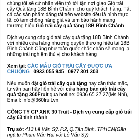
chúng tôi sẽ cử nhân viên trở tới tận nơi giao Giỏ trái
cây Quà tặng 18B Bình Chánh cho quý khách hàng. Tất
cả các sản phẩm đăng tải trên website đều là hình thực
tế, có tem chống hàng giả và tem bảo hành mang
thương hiệu
Giỏ trái cây quà tặng 18B Bình Chánh
.
Dịch vụ cung cấp giỏ trái cây quà tặng 18B Bình Chánh
với nhiều cửa hàng nhượng quyền thương hiệu tại 18B
Bình Chánh Cũng như toàn quốc chắc chắn sẽ mang lại
những trải nghiệm thù vị cho khách hàng
Xem tại:
CÁC MẪU GIỎ TRÁI CÂY ĐƯỢC ƯA
CHUỘNG
- 0933 055 945 - 0977 301 303
Nếu muốn đặt
giỏ trái cây quà tặng
hay cần thắc mắc,
tư vấn bạn hãy liên hệ với
cửa hàng bán
giỏ trái cây
quà tặng
360Fruit
qua hotline: 0936 65 27 27(Ms.Nhi),
Email: info@360fruit.vn.
CÔNG TY CP XNK 30 Truit - Dịch vụ cung cấp giỏ trái
cây 63 tỉnh thành
Trụ sở:
413 Lê Văn Sỹ, P.2, Q.Tân Bình, TPHCM(Gần
ngã tư Phạm Văn Hai với Lê Văn Sỹ)