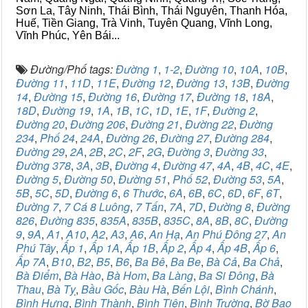
Sơn La, Tây Ninh, Thái Bình, Thái Nguyên, Thanh Hóa,
Huế, Tiền Giang, Trà Vinh, Tuyên Quang, Vĩnh Long,
Vĩnh Phúc, Yên Bái...
Đường/Phố tags:
Đường 1
,
1-2
,
Đường 10
,
10A
,
10B
,
Đường 11
,
11D
,
11E
,
Đường 12
,
Đường 13
,
13B
,
Đường
14
,
Đường 15
,
Đường 16
,
Đường 17
,
Đường 18
,
18A
,
18D
,
Đường 19
,
1A
,
1B
,
1C
,
1D
,
1E
,
1F
,
Đường 2
,
Đường 20
,
Đường 206
,
Đường 21
,
Đường 22
,
Đường
234
,
Phố 24
,
24A
,
Đường 26
,
Đường 27
,
Đường 284
,
Đường 29
,
2A
,
2B
,
2C
,
2F
,
2G
,
Đường 3
,
Đường 33
,
Đường 378
,
3A
,
3B
,
Đường 4
,
Đường 47
,
4A
,
4B
,
4C
,
4E
,
Đường 5
,
Đường 50
,
Đường 51
,
Phố 52
,
Đường 53
,
5A
,
5B
,
5C
,
5D
,
Đường 6
,
6 Thước
,
6A
,
6B
,
6C
,
6D
,
6F
,
6T
,
Đường 7
,
7 Cá 8 Luông
,
7 Tấn
,
7A
,
7D
,
Đường 8
,
Đường
826
,
Đường 835
,
835A
,
835B
,
835C
,
8A
,
8B
,
8C
,
Đường
9
,
9A
,
A1
,
A10
,
A2
,
A3
,
A6
,
An Hạ
,
An Phú Đông 27
,
An
Phú Tây
,
Ấp 1
,
Ấp 1A
,
Ấp 1B
,
Ấp 2
,
Ấp 4
,
Ấp 4B
,
Ấp 6
,
Ấp 7A
,
B10
,
B2
,
B5
,
B6
,
Ba Bê
,
Ba Be
,
Bà Cả
,
Ba Chả
,
Bà Điểm
,
Bà Hào
,
Bà Hom
,
Ba Làng
,
Ba Si Đông
,
Bà
Thau
,
Bà Tỵ
,
Bầu Gốc
,
Bàu Hà
,
Bến Lội
,
Bình Chánh
,
Bình Hưng
,
Bình Thành
,
Bình Tiên
,
Bình Trường
,
Bờ Bao