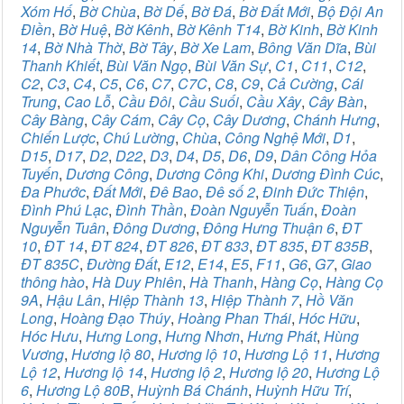
Xóm Hố
,
Bờ Chùa
,
Bờ Dế
,
Bờ Đá
,
Bờ Đất Mới
,
Bộ Đội An
Điền
,
Bờ Huệ
,
Bờ Kênh
,
Bờ Kênh T14
,
Bờ Kinh
,
Bờ Kinh
14
,
Bờ Nhà Thờ
,
Bờ Tây
,
Bờ Xe Lam
,
Bông Văn Dĩa
,
Bùi
Thanh Khiết
,
Bùi Văn Ngọ
,
Bùi Văn Sự
,
C1
,
C11
,
C12
,
C2
,
C3
,
C4
,
C5
,
C6
,
C7
,
C7C
,
C8
,
C9
,
Cả Cường
,
Cái
Trung
,
Cao Lỗ
,
Cầu Đôi
,
Cầu Suối
,
Cầu Xây
,
Cây Bàn
,
Cây Bàng
,
Cây Cám
,
Cây Cọ
,
Cây Dương
,
Chánh Hưng
,
Chiến Lược
,
Chú Lường
,
Chùa
,
Công Nghệ Mới
,
D1
,
D15
,
D17
,
D2
,
D22
,
D3
,
D4
,
D5
,
D6
,
D9
,
Dân Công Hỏa
Tuyến
,
Dương Công
,
Dương Công Khi
,
Dương Đình Cúc
,
Đa Phước
,
Đất Mới
,
Đê Bao
,
Đê số 2
,
Đinh Đức Thiện
,
Đình Phú Lạc
,
Đình Thần
,
Đoàn Nguyễn Tuấn
,
Đoàn
Nguyễn Tuân
,
Đông Dương
,
Đông Hưng Thuận 6
,
ĐT
10
,
ĐT 14
,
ĐT 824
,
ĐT 826
,
ĐT 833
,
ĐT 835
,
ĐT 835B
,
ĐT 835C
,
Đường Đất
,
E12
,
E14
,
E5
,
F11
,
G6
,
G7
,
Giao
thông hào
,
Hà Duy Phiên
,
Hà Thanh
,
Hàng Cọ
,
Hàng Cọ
9A
,
Hậu Lân
,
Hiệp Thành 13
,
Hiệp Thành 7
,
Hồ Văn
Long
,
Hoàng Đạo Thúy
,
Hoàng Phan Thái
,
Hóc Hữu
,
Hóc Hưu
,
Hưng Long
,
Hưng Nhơn
,
Hưng Phát
,
Hùng
Vương
,
Hương lộ 80
,
Hương lộ 10
,
Hương Lộ 11
,
Hương
Lộ 12
,
Hương lộ 14
,
Hương lộ 2
,
Hương lộ 20
,
Hương Lộ
6
,
Hương Lộ 80B
,
Huỳnh Bá Chánh
,
Huỳnh Hữu Trí
,