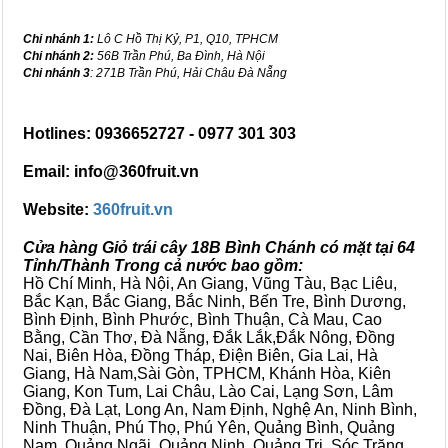
Chi nhánh 1:
Lô C Hồ Thị Kỷ, P1, Q10, TPHCM
Chi nhánh 2:
56B Trần Phú, Ba Đình, Hà Nội
Chi nhánh 3
: 271B Trần Phú, Hải Châu Đà Nẵng
Hotlines: 0936652727 - 0977 301 303
Email: info@360fruit.vn
Website:
360fruit.vn
Cửa hàng Giỏ trái cây 18B Bình Chánh có mặt tại 64
Tỉnh/Thành Trong cả nước bao gồm:
Hồ Chí Minh, Hà Nội, An Giang, Vũng Tàu, Bạc Liêu,
Bắc Kạn, Bắc Giang, Bắc Ninh, Bến Tre, Bình Dương,
Bình Định, Bình Phước, Bình Thuận, Cà Mau, Cao
Bằng, Cần Thơ, Đà Nẵng, Đắk Lắk,Đắk Nông, Đồng
Nai, Biên Hòa, Đồng Tháp, Điện Biên, Gia Lai, Hà
Giang, Hà Nam,Sài Gòn, TPHCM, Khánh Hòa, Kiên
Giang, Kon Tum, Lai Châu, Lào Cai, Lạng Sơn, Lâm
Đồng, Đà Lạt, Long An, Nam Định, Nghệ An, Ninh Bình,
Ninh Thuận, Phú Thọ, Phú Yên, Quảng Bình, Quảng
Nam, Quảng Ngãi, Quảng Ninh, Quảng Trị, Sóc Trăng,