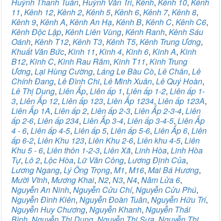
Huỳnh Thanh Tuấn
,
Huỳnh Văn Trí
,
Kênh
,
Kênh 10
,
Kênh
11
,
Kênh 12
,
Kênh 2
,
Kênh 5
,
Kênh 6
,
Kênh 7
,
Kênh 8
,
Kênh 9
,
Kênh A
,
Kênh An Hạ
,
Kênh B
,
Kênh C
,
Kênh C6
,
Kênh Độc Lập
,
Kênh Liên Vùng
,
Kênh Ranh
,
Kênh Sáu
Oánh
,
Kênh T12
,
Kênh T3
,
Kênh T5
,
Kênh Trung Ương
,
Khuất Văn Bức
,
Kinh 11
,
Kinh 4
,
Kinh 6
,
Kinh A
,
Kinh
B12
,
Kinh C
,
Kinh Rau Răm
,
Kinh T11
,
Kinh Trung
Ương
,
Lại Hùng Cường
,
Láng Le Bàu Cò
,
Lê Chân
,
Lê
Chính Đang
,
Lê Đình Chi
,
Lê Minh Xuân
,
Lê Quý Hoàn
,
Lê Thị Dung
,
Liên Ấp
,
Liên ấp 1
,
Liên ấp 1-2
,
Liên ấp 1-
3
,
Liên Ấp 12
,
Liên ấp 123
,
Liên Ấp 1234
,
Liên ấp 123A
,
Liên Ấp 1A
,
Liên ấp 2
,
Liên ấp 2-3
,
Liên Ấp 2-3-4
,
Liên
ấp 2-6
,
Liên ấp 234
,
Liên Ấp 3-4
,
Liên ấp 3-4-5
,
Liên Ấp
4 - 6
,
Liên ấp 4-5
,
Liên ấp 5
,
Liên ấp 5-6
,
Liên Ấp 6
,
Liên
ấp 6-2
,
Liên Khu 123
,
Liên Khu 2-6
,
Liên khu 4-5
,
Liên
Khu 5 - 6
,
Liên thôn 1-2-3
,
Liên Xã
,
Linh Hòa
,
Linh Hòa
Tự
,
Lô 2
,
Lộc Hòa
,
Lữ Văn Công
,
Lương Định Của
,
Lương Ngang
,
Lý Ông Trọng
,
M1
,
M16
,
Mai Bá Hương
,
Mười Vĩnh
,
Mương Khai
,
N2
,
N3
,
N4
,
Năm Lửa 6
,
Nguyễn An Ninh
,
Nguyễn Cửu Chí
,
Nguyễn Cửu Phú
,
Nguyễn Đình Kiên
,
Nguyễn Đoàn Tuân
,
Nguyễn Hữu Trí
,
Nguyễn Huy Chương
,
Nguyễn Khanh
,
Nguyễn Thái
Bình
,
Nguyễn Thị Dung
,
Nguyễn Thị Sưa
,
Nguyễn Thị