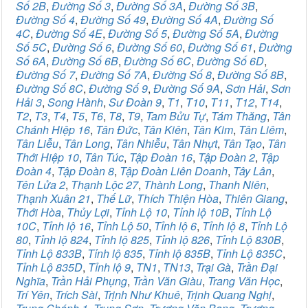
Số 2B
,
Đường Số 3
,
Đường Số 3A
,
Đường Số 3B
,
Đường Số 4
,
Đường Số 49
,
Đường Số 4A
,
Đường Số
4C
,
Đường Số 4E
,
Đường Số 5
,
Đường Số 5A
,
Đường
Số 5C
,
Đường Số 6
,
Đường Số 60
,
Đường Số 61
,
Đường
Số 6A
,
Đường Số 6B
,
Đường Số 6C
,
Đường Số 6D
,
Đường Số 7
,
Đường Số 7A
,
Đường Số 8
,
Đường Số 8B
,
Đường Số 8C
,
Đường Số 9
,
Đường Số 9A
,
Sơn Hải
,
Sơn
Hải 3
,
Song Hành
,
Sư Đoàn 9
,
T1
,
T10
,
T11
,
T12
,
T14
,
T2
,
T3
,
T4
,
T5
,
T6
,
T8
,
T9
,
Tam Bửu Tự
,
Tám Thăng
,
Tân
Chánh Hiệp 16
,
Tân Đức
,
Tân Kiên
,
Tân Kim
,
Tân Liêm
,
Tân Liễu
,
Tân Long
,
Tân Nhiễu
,
Tân Nhựt
,
Tân Tạo
,
Tân
Thới Hiệp 10
,
Tân Túc
,
Tập Đoàn 16
,
Tập Đoàn 2
,
Tập
Đoàn 4
,
Tập Đoàn 8
,
Tập Đoàn Liên Doanh
,
Tây Lân
,
Tên Lửa 2
,
Thạnh Lộc 27
,
Thành Long
,
Thanh Niên
,
Thạnh Xuân 21
,
Thế Lữ
,
Thích Thiện Hòa
,
Thiên Giang
,
Thới Hòa
,
Thủy Lợi
,
Tỉnh Lộ 10
,
Tỉnh lộ 10B
,
Tỉnh Lộ
10C
,
Tỉnh lộ 16
,
Tỉnh Lộ 50
,
Tỉnh lộ 6
,
Tỉnh lộ 8
,
Tỉnh Lộ
80
,
Tỉnh lộ 824
,
Tỉnh lộ 825
,
Tỉnh lộ 826
,
Tỉnh Lộ 830B
,
Tỉnh Lộ 833B
,
Tỉnh lộ 835
,
Tỉnh lộ 835B
,
Tỉnh Lộ 835C
,
Tỉnh Lộ 835D
,
Tỉnh lộ 9
,
TN1
,
TN13
,
Trại Gà
,
Trần Đại
Nghĩa
,
Trần Hải Phụng
,
Trần Văn Giàu
,
Trang Văn Học
,
Trí Yên
,
Trích Sài
,
Trịnh Như Khuê
,
Trịnh Quang Nghị
,