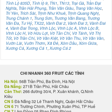
Tỉnh Lộ 835D
,
Tỉnh lộ 9
,
TN1
,
TN13
,
Trại Gà
,
Trần Đại
Nghĩa
,
Trần Hải Phụng
,
Trần Văn Giàu
,
Trang Văn Học
,
Trí Yên
,
Trích Sài
,
Trịnh Như Khuê
,
Trịnh Quang Nghị
,
Trung Chánh 1
,
Trung Sơn
,
Trương Văn Bang
,
Trương
Văn Đa
,
Tư Hỷ
,
TX22
,
Vành Đai 2
,
Vành Đai 3
,
Vành Đai
4
,
Vành Đai Trong
,
Vĩnh Lộc
,
Vĩnh Lộc A
,
Vĩnh Lộc B
,
Vĩnh Lộc H
,
Võ Hữu Lợi
,
Võ Tần Chí
,
Võ Tánh
,
Võ Thị
Tốt
,
Võ Trần Chí
,
Võ Văn Kiệt
,
Võ Văn Thu
,
Võ Văn Vân
,
Vườn Lài
,
Vườn Thơm
,
Xã Đê
,
Xóm Dầu
,
Xóm Giữa
,
Xương Cá
,
Xương Cá 1
,
Xương Cá 2
CHI NHANH 360 FRUIT CÁC TỈNH
Hà Nội:
56B Trần Phú, Ba Đình, Hà Nội
Đà Nẵng:
271B Trần Phú, Hải Châu
Cần Thơ:
266 đường 30/4, P. Xuân khánh, Q.Ninh
Kiều
CN 5
Đà Nẵng 32 Lê Thanh Nghị, Quận Hải Châu
CN 6
71 Trường Chinh, Phường Xuân Phú, TP Huế
CN 7
Lâm Đồng 05 Phan Đình Phùng