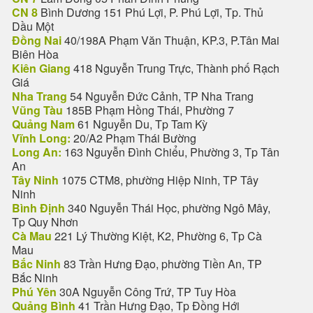
CN 8
Bình Dương 151 Phú Lợi, P. Phú Lợi, Tp. Thủ
Dầu Một
Đồng Nai
40/198A Phạm Văn Thuận, KP.3, P.Tân Mai
Biên Hòa
Kiên Giang
418 Nguyễn Trung Trực, Thành phố Rạch
Giá
Nha Trang
54 Nguyễn Đức Cảnh, TP Nha Trang
Vũng Tàu
185B Phạm Hồng Thái, Phường 7
Quảng Nam
61 Nguyễn Du, Tp Tam Kỳ
Vĩnh Long:
20/A2 Phạm Thái Bường
Long An:
163 Nguyễn Đình Chiểu, Phường 3, Tp Tân
An
Tây Ninh
1075 CTM8, phường Hiệp Ninh, TP Tây
Ninh
Bình Định
340 Nguyễn Thái Học, phường Ngô Mây,
Tp Quy Nhơn
Cà Mau
221 Lý Thường Kiệt, K2, Phường 6, Tp Cà
Mau
Bắc Ninh
83 Trần Hưng Đạo, phường Tiền An, TP
Bắc Ninh
Phú Yên
30A Nguyễn Công Trứ, TP Tuy Hòa
Quảng Bình
41 Trần Hưng Đạo, Tp Đồng Hới