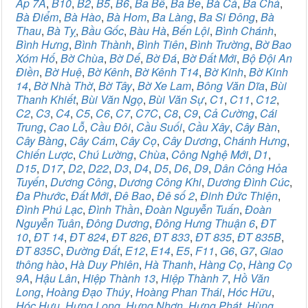
Ấp 7A
,
B10
,
B2
,
B5
,
B6
,
Ba Bê
,
Ba Be
,
Bà Cả
,
Ba Chả
,
Bà Điểm
,
Bà Hào
,
Bà Hom
,
Ba Làng
,
Ba Si Đông
,
Bà
Thau
,
Bà Tỵ
,
Bầu Gốc
,
Bàu Hà
,
Bến Lội
,
Bình Chánh
,
Bình Hưng
,
Bình Thành
,
Bình Tiên
,
Bình Trường
,
Bờ Bao
Xóm Hố
,
Bờ Chùa
,
Bờ Dế
,
Bờ Đá
,
Bờ Đất Mới
,
Bộ Đội An
Điền
,
Bờ Huệ
,
Bờ Kênh
,
Bờ Kênh T14
,
Bờ Kinh
,
Bờ Kinh
14
,
Bờ Nhà Thờ
,
Bờ Tây
,
Bờ Xe Lam
,
Bông Văn Dĩa
,
Bùi
Thanh Khiết
,
Bùi Văn Ngọ
,
Bùi Văn Sự
,
C1
,
C11
,
C12
,
C2
,
C3
,
C4
,
C5
,
C6
,
C7
,
C7C
,
C8
,
C9
,
Cả Cường
,
Cái
Trung
,
Cao Lỗ
,
Cầu Đôi
,
Cầu Suối
,
Cầu Xây
,
Cây Bàn
,
Cây Bàng
,
Cây Cám
,
Cây Cọ
,
Cây Dương
,
Chánh Hưng
,
Chiến Lược
,
Chú Lường
,
Chùa
,
Công Nghệ Mới
,
D1
,
D15
,
D17
,
D2
,
D22
,
D3
,
D4
,
D5
,
D6
,
D9
,
Dân Công Hỏa
Tuyến
,
Dương Công
,
Dương Công Khi
,
Dương Đình Cúc
,
Đa Phước
,
Đất Mới
,
Đê Bao
,
Đê số 2
,
Đinh Đức Thiện
,
Đình Phú Lạc
,
Đình Thần
,
Đoàn Nguyễn Tuấn
,
Đoàn
Nguyễn Tuân
,
Đông Dương
,
Đông Hưng Thuận 6
,
ĐT
10
,
ĐT 14
,
ĐT 824
,
ĐT 826
,
ĐT 833
,
ĐT 835
,
ĐT 835B
,
ĐT 835C
,
Đường Đất
,
E12
,
E14
,
E5
,
F11
,
G6
,
G7
,
Giao
thông hào
,
Hà Duy Phiên
,
Hà Thanh
,
Hàng Cọ
,
Hàng Cọ
9A
,
Hậu Lân
,
Hiệp Thành 13
,
Hiệp Thành 7
,
Hồ Văn
Long
,
Hoàng Đạo Thúy
,
Hoàng Phan Thái
,
Hóc Hữu
,
Hóc Hưu
,
Hưng Long
,
Hưng Nhơn
,
Hưng Phát
,
Hùng