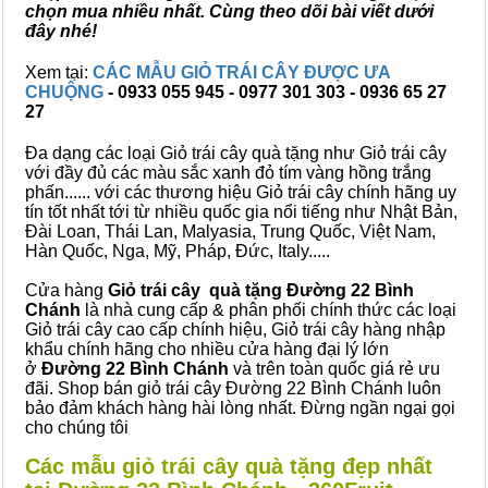
chọn mua nhiều nhất. Cùng theo dõi bài viết dưới
đây nhé!
Xem tại:
CÁC MẪU GIỎ TRÁI CÂY ĐƯỢC ƯA
CHUỘNG
- 0933 055 945 - 0977 301 303 - 0936 65 27
27
Đa dạng các loại Giỏ trái cây quà tặng như Giỏ trái cây
với đầy đủ các màu sắc xanh đỏ tím vàng hồng trắng
phấn...... với các thương hiệu Giỏ trái cây chính hãng uy
tín tốt nhất tới từ nhiều quốc gia nổi tiếng như Nhật Bản,
Đài Loan, Thái Lan, Malyasia, Trung Quốc, Việt Nam,
Hàn Quốc, Nga, Mỹ, Pháp, Đức, Italy.....
Cửa hàng
Giỏ trái cây quà tặng Đường 22 Bình
Chánh
là nhà cung cấp & phân phối chính thức các loại
Giỏ trái cây cao cấp chính hiệu, Giỏ trái cây hàng nhập
khẩu chính hãng cho nhiều cửa hàng đại lý lớn
ở
Đường 22 Bình Chánh
và trên toàn quốc giá rẻ ưu
đãi. Shop bán giỏ trái cây Đường 22 Bình Chánh luôn
bảo đảm khách hàng hài lòng nhất. Đừng ngần ngại gọi
cho chúng tôi
Các mẫu giỏ trái cây quà tặng đẹp nhất