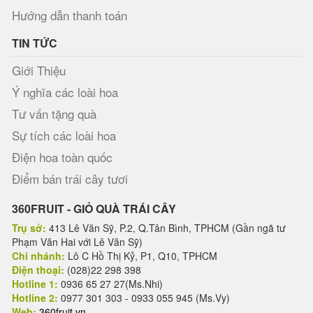
Hướng dẫn thanh toán
TIN TỨC
Giới Thiệu
Ý nghĩa các loài hoa
Tư vấn tặng quà
Sự tích các loài hoa
Điện hoa toàn quốc
Điểm bán trái cây tươi
360FRUIT - GIỎ QUÀ TRÁI CÂY
Trụ sở:
413 Lê Văn Sỹ, P.2, Q.Tân Bình, TPHCM (Gần ngã tư
Phạm Văn Hai với Lê Văn Sỹ)
Chi nhánh:
Lô C Hồ Thị Kỷ, P1, Q10, TPHCM
Điện thoại:
(028)22 298 398
Hotline 1:
0936 65 27 27(Ms.Nhi)
Hotline 2:
0977 301 303 - 0933 055 945 (Ms.Vy)
Web:
360fruit.vn