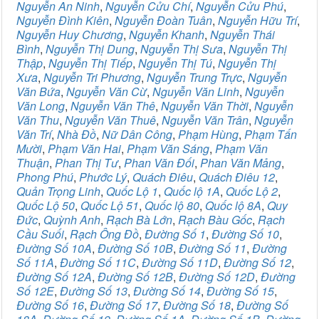
Nguyễn An Ninh
,
Nguyễn Cửu Chí
,
Nguyễn Cửu Phú
,
Nguyễn Đình Kiên
,
Nguyễn Đoàn Tuân
,
Nguyễn Hữu Trí
,
Nguyễn Huy Chương
,
Nguyễn Khanh
,
Nguyễn Thái
Bình
,
Nguyễn Thị Dung
,
Nguyễn Thị Sưa
,
Nguyễn Thị
Thập
,
Nguyễn Thị Tiếp
,
Nguyễn Thị Tú
,
Nguyễn Thị
Xưa
,
Nguyễn Tri Phương
,
Nguyễn Trung Trực
,
Nguyễn
Văn Bứa
,
Nguyễn Văn Cừ
,
Nguyễn Văn Linh
,
Nguyễn
Văn Long
,
Nguyễn Văn Thê
,
Nguyễn Văn Thời
,
Nguyễn
Văn Thu
,
Nguyễn Văn Thuê
,
Nguyễn Văn Trân
,
Nguyễn
Văn Trí
,
Nhà Đồ
,
Nữ Dân Công
,
Phạm Hùng
,
Phạm Tấn
Mười
,
Phạm Văn Hai
,
Phạm Văn Sáng
,
Phạm Văn
Thuận
,
Phan Thị Tư
,
Phan Văn Đối
,
Phan Văn Mảng
,
Phong Phú
,
Phước Lý
,
Quách Điêu
,
Quách Điêu 12
,
Quản Trọng Linh
,
Quốc Lộ 1
,
Quốc lộ 1A
,
Quốc Lộ 2
,
Quốc Lộ 50
,
Quốc Lộ 51
,
Quốc lộ 80
,
Quốc lộ 8A
,
Quy
Đức
,
Quỳnh Anh
,
Rạch Bà Lớn
,
Rạch Bàu Gốc
,
Rạch
Cầu Suối
,
Rạch Ông Đồ
,
Đường Số 1
,
Đường Số 10
,
Đường Số 10A
,
Đường Số 10B
,
Đường Số 11
,
Đường
Số 11A
,
Đường Số 11C
,
Đường Số 11D
,
Đường Số 12
,
Đường Số 12A
,
Đường Số 12B
,
Đường Số 12D
,
Đường
Số 12E
,
Đường Số 13
,
Đường Số 14
,
Đường Số 15
,
Đường Số 16
,
Đường Số 17
,
Đường Số 18
,
Đường Số