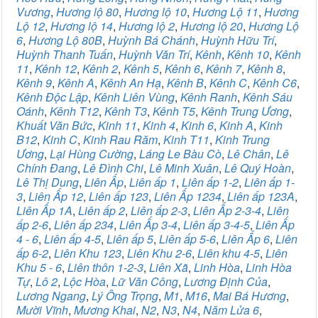
Vương
,
Hương lộ 80
,
Hương lộ 10
,
Hương Lộ 11
,
Hương
Lộ 12
,
Hương lộ 14
,
Hương lộ 2
,
Hương lộ 20
,
Hương Lộ
6
,
Hương Lộ 80B
,
Huỳnh Bá Chánh
,
Huỳnh Hữu Trí
,
Huỳnh Thanh Tuấn
,
Huỳnh Văn Trí
,
Kênh
,
Kênh 10
,
Kênh
11
,
Kênh 12
,
Kênh 2
,
Kênh 5
,
Kênh 6
,
Kênh 7
,
Kênh 8
,
Kênh 9
,
Kênh A
,
Kênh An Hạ
,
Kênh B
,
Kênh C
,
Kênh C6
,
Kênh Độc Lập
,
Kênh Liên Vùng
,
Kênh Ranh
,
Kênh Sáu
Oánh
,
Kênh T12
,
Kênh T3
,
Kênh T5
,
Kênh Trung Ương
,
Khuất Văn Bức
,
Kinh 11
,
Kinh 4
,
Kinh 6
,
Kinh A
,
Kinh
B12
,
Kinh C
,
Kinh Rau Răm
,
Kinh T11
,
Kinh Trung
Ương
,
Lại Hùng Cường
,
Láng Le Bàu Cò
,
Lê Chân
,
Lê
Chính Đang
,
Lê Đình Chi
,
Lê Minh Xuân
,
Lê Quý Hoàn
,
Lê Thị Dung
,
Liên Ấp
,
Liên ấp 1
,
Liên ấp 1-2
,
Liên ấp 1-
3
,
Liên Ấp 12
,
Liên ấp 123
,
Liên Ấp 1234
,
Liên ấp 123A
,
Liên Ấp 1A
,
Liên ấp 2
,
Liên ấp 2-3
,
Liên Ấp 2-3-4
,
Liên
ấp 2-6
,
Liên ấp 234
,
Liên Ấp 3-4
,
Liên ấp 3-4-5
,
Liên Ấp
4 - 6
,
Liên ấp 4-5
,
Liên ấp 5
,
Liên ấp 5-6
,
Liên Ấp 6
,
Liên
ấp 6-2
,
Liên Khu 123
,
Liên Khu 2-6
,
Liên khu 4-5
,
Liên
Khu 5 - 6
,
Liên thôn 1-2-3
,
Liên Xã
,
Linh Hòa
,
Linh Hòa
Tự
,
Lô 2
,
Lộc Hòa
,
Lữ Văn Công
,
Lương Định Của
,
Lương Ngang
,
Lý Ông Trọng
,
M1
,
M16
,
Mai Bá Hương
,
Mười Vĩnh
,
Mương Khai
,
N2
,
N3
,
N4
,
Năm Lửa 6
,