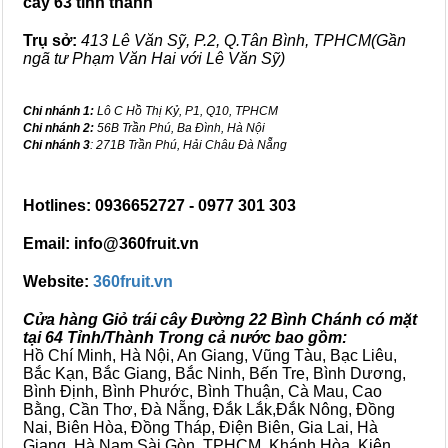
cây 63 tỉnh thành
Trụ sở:
413 Lê Văn Sỹ, P.2, Q.Tân Bình, TPHCM(Gần
ngã tư Phạm Văn Hai với Lê Văn Sỹ)
Chi nhánh 1:
Lô C Hồ Thị Kỷ, P1, Q10, TPHCM
Chi nhánh 2:
56B Trần Phú, Ba Đình, Hà Nội
Chi nhánh 3
: 271B Trần Phú, Hải Châu Đà Nẵng
Hotlines: 0936652727 - 0977 301 303
Email: info@360fruit.vn
Website:
360fruit.vn
Cửa hàng Giỏ trái cây Đường 22 Bình Chánh có mặt
tại 64 Tỉnh/Thành Trong cả nước bao gồm:
Hồ Chí Minh, Hà Nội, An Giang, Vũng Tàu, Bạc Liêu,
Bắc Kạn, Bắc Giang, Bắc Ninh, Bến Tre, Bình Dương,
Bình Định, Bình Phước, Bình Thuận, Cà Mau, Cao
Bằng, Cần Thơ, Đà Nẵng, Đắk Lắk,Đắk Nông, Đồng
Nai, Biên Hòa, Đồng Tháp, Điện Biên, Gia Lai, Hà
Giang, Hà Nam,Sài Gòn, TPHCM, Khánh Hòa, Kiên