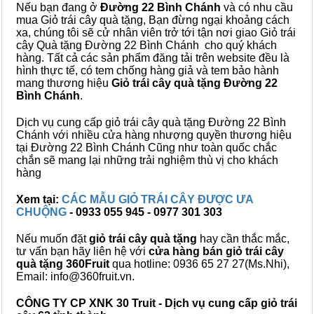
Nếu bạn đang ở
Đường 22 Bình Chánh
và có nhu cầu
mua Giỏ trái cây quà tặng, Bạn đừng ngại khoảng cách
xa, chúng tôi sẽ cử nhân viên trở tới tận nơi giao Giỏ trái
cây Quà tặng Đường 22 Bình Chánh cho quý khách
hàng. Tất cả các sản phẩm đăng tải trên website đều là
hình thực tế, có tem chống hàng giả và tem bảo hành
mang thương hiệu
Giỏ trái cây quà tặng Đường 22
Bình Chánh
.
Dịch vụ cung cấp giỏ trái cây quà tặng Đường 22 Bình
Chánh với nhiều cửa hàng nhượng quyền thương hiệu
tại Đường 22 Bình Chánh Cũng như toàn quốc chắc
chắn sẽ mang lại những trải nghiệm thù vị cho khách
hàng
Xem tại:
CÁC MẪU GIỎ TRÁI CÂY ĐƯỢC ƯA
CHUỘNG
- 0933 055 945 - 0977 301 303
Nếu muốn đặt
giỏ trái cây quà tặng
hay cần thắc mắc,
tư vấn bạn hãy liên hệ với
cửa hàng bán
giỏ trái cây
quà tặng
360Fruit
qua hotline: 0936 65 27 27(Ms.Nhi),
Email: info@360fruit.vn.
CÔNG TY CP XNK 30 Truit - Dịch vụ cung cấp giỏ trái