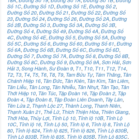
18A
,
Đường Số 19
,
Đường Số 1A
,
Đường Số 1B
,
Đường
Số 1C
,
Đường Số 1D
,
Đường Số 1E
,
Đường Số 2
,
Đường Số 20
,
Đường Số 21
,
Đường Số 22
,
Đường Số
23
,
Đường Số 24
,
Đường Số 26
,
Đường Số 2A
,
Đường
Số 2B
,
Đường Số 3
,
Đường Số 3A
,
Đường Số 3B
,
Đường Số 4
,
Đường Số 49
,
Đường Số 4A
,
Đường Số
4C
,
Đường Số 4E
,
Đường Số 5
,
Đường Số 5A
,
Đường
Số 5C
,
Đường Số 6
,
Đường Số 60
,
Đường Số 61
,
Đường
Số 6A
,
Đường Số 6B
,
Đường Số 6C
,
Đường Số 6D
,
Đường Số 7
,
Đường Số 7A
,
Đường Số 8
,
Đường Số 8B
,
Đường Số 8C
,
Đường Số 9
,
Đường Số 9A
,
Sơn Hải
,
Sơn
Hải 3
,
Song Hành
,
Sư Đoàn 9
,
T1
,
T10
,
T11
,
T12
,
T14
,
T2
,
T3
,
T4
,
T5
,
T6
,
T8
,
T9
,
Tam Bửu Tự
,
Tám Thăng
,
Tân
Chánh Hiệp 16
,
Tân Đức
,
Tân Kiên
,
Tân Kim
,
Tân Liêm
,
Tân Liễu
,
Tân Long
,
Tân Nhiễu
,
Tân Nhựt
,
Tân Tạo
,
Tân
Thới Hiệp 10
,
Tân Túc
,
Tập Đoàn 16
,
Tập Đoàn 2
,
Tập
Đoàn 4
,
Tập Đoàn 8
,
Tập Đoàn Liên Doanh
,
Tây Lân
,
Tên Lửa 2
,
Thạnh Lộc 27
,
Thành Long
,
Thanh Niên
,
Thạnh Xuân 21
,
Thế Lữ
,
Thích Thiện Hòa
,
Thiên Giang
,
Thới Hòa
,
Thủy Lợi
,
Tỉnh Lộ 10
,
Tỉnh lộ 10B
,
Tỉnh Lộ
10C
,
Tỉnh lộ 16
,
Tỉnh Lộ 50
,
Tỉnh lộ 6
,
Tỉnh lộ 8
,
Tỉnh Lộ
80
,
Tỉnh lộ 824
,
Tỉnh lộ 825
,
Tỉnh lộ 826
,
Tỉnh Lộ 830B
,
Tỉnh Lộ 833B
,
Tỉnh lộ 835
,
Tỉnh lộ 835B
,
Tỉnh Lộ 835C
,