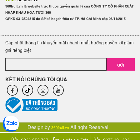
360fruit.vn là website trực thuộc quyền quản lý của CÔNG TY CỔ PHẦN XUẤT
NHẬP KHẨU HOA TƯƠI 360
GPKD 0313524315 do Sở kế hoạch Đầu tư TP. Hồ Chí Minh cấp 06/11/2015
Cập nhật thông tin khuyến mãi nhanh nhất hưởng quyền lợi giảm
giá riêng biệt
GỬI
KẾT NỐI CHÚNG TÔI QUA
Design by
All right Reserval.
360fruit.vn