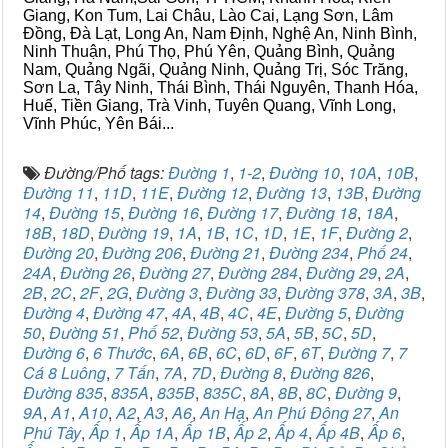
Giang, Kon Tum, Lai Châu, Lào Cai, Lạng Sơn, Lâm
Đồng, Đà Lạt, Long An, Nam Định, Nghệ An, Ninh Bình,
Ninh Thuận, Phú Thọ, Phú Yên, Quảng Bình, Quảng
Nam, Quảng Ngãi, Quảng Ninh, Quảng Trị, Sóc Trăng,
Sơn La, Tây Ninh, Thái Bình, Thái Nguyên, Thanh Hóa,
Huế, Tiền Giang, Trà Vinh, Tuyên Quang, Vĩnh Long,
Vĩnh Phúc, Yên Bái...
Đường/Phố tags:
Đường 1
,
1-2
,
Đường 10
,
10A
,
10B
,
Đường 11
,
11D
,
11E
,
Đường 12
,
Đường 13
,
13B
,
Đường
14
,
Đường 15
,
Đường 16
,
Đường 17
,
Đường 18
,
18A
,
18B
,
18D
,
Đường 19
,
1A
,
1B
,
1C
,
1D
,
1E
,
1F
,
Đường 2
,
Đường 20
,
Đường 206
,
Đường 21
,
Đường 234
,
Phố 24
,
24A
,
Đường 26
,
Đường 27
,
Đường 284
,
Đường 29
,
2A
,
2B
,
2C
,
2F
,
2G
,
Đường 3
,
Đường 33
,
Đường 378
,
3A
,
3B
,
Đường 4
,
Đường 47
,
4A
,
4B
,
4C
,
4E
,
Đường 5
,
Đường
50
,
Đường 51
,
Phố 52
,
Đường 53
,
5A
,
5B
,
5C
,
5D
,
Đường 6
,
6 Thước
,
6A
,
6B
,
6C
,
6D
,
6F
,
6T
,
Đường 7
,
7
Cá 8 Luông
,
7 Tấn
,
7A
,
7D
,
Đường 8
,
Đường 826
,
Đường 835
,
835A
,
835B
,
835C
,
8A
,
8B
,
8C
,
Đường 9
,
9A
,
A1
,
A10
,
A2
,
A3
,
A6
,
An Hạ
,
An Phú Đông 27
,
An
Phú Tây
,
Ấp 1
,
Ấp 1A
,
Ấp 1B
,
Ấp 2
,
Ấp 4
,
Ấp 4B
,
Ấp 6
,