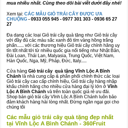
mua nhiều nhất. Cùng theo dõi bài viết dưới đây nhé!
Xem tại:
CÁC MẪU GIỎ TRÁI CÂY ĐƯỢC ƯA
CHUỘNG
- 0933 055 945 - 0977 301 303 - 0936 65 27
27
Đa dạng các loại Giỏ trái cây quà tặng như Giỏ trái cây
với đầy đủ các màu sắc xanh đỏ tím vàng hồng trắng
phấn...... với các thương hiệu Giỏ trái cây chính hãng uy
tín tốt nhất tới từ nhiều quốc gia nổi tiếng như Nhật Bản,
Đài Loan, Thái Lan, Malyasia, Trung Quốc, Việt Nam,
Hàn Quốc, Nga, Mỹ, Pháp, Đức, Italy.....
Cửa hàng
Giỏ trái cây quà tặng Vĩnh Lộc A Bình
Chánh
là nhà cung cấp & phân phối chính thức các loại
Giỏ trái cây cao cấp chính hiệu, Giỏ trái cây hàng nhập
khẩu chính hãng cho nhiều cửa hàng đại lý lớn ở
Vĩnh
Lộc A Bình Chánh
và trên toàn quốc giá rẻ ưu đãi.
Shop bán giỏ trái cây Vĩnh Lộc A Bình Chánh luôn bảo
đảm khách hàng hài lòng nhất. Đừng ngần ngại gọi cho
chúng tôi
Các mẫu giỏ trái cây quà tặng đẹp nhất
tại Vĩnh Lộc A Bình Chánh - 360Fruit