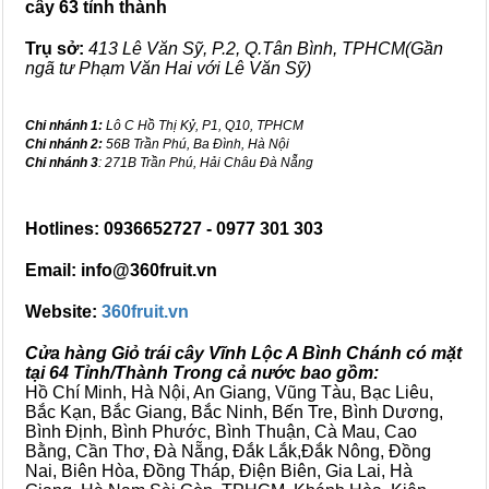
cây 63 tỉnh thành
Trụ sở:
413 Lê Văn Sỹ, P.2, Q.Tân Bình, TPHCM(Gần
ngã tư Phạm Văn Hai với Lê Văn Sỹ)
Chi nhánh 1:
Lô C Hồ Thị Kỷ, P1, Q10, TPHCM
Chi nhánh 2:
56B Trần Phú, Ba Đình, Hà Nội
Chi nhánh 3
: 271B Trần Phú, Hải Châu Đà Nẵng
Hotlines: 0936652727 - 0977 301 303
Email: info@360fruit.vn
Website:
360fruit.vn
Cửa hàng Giỏ trái cây Vĩnh Lộc A Bình Chánh có mặt
tại 64 Tỉnh/Thành Trong cả nước bao gồm:
Hồ Chí Minh, Hà Nội, An Giang, Vũng Tàu, Bạc Liêu,
Bắc Kạn, Bắc Giang, Bắc Ninh, Bến Tre, Bình Dương,
Bình Định, Bình Phước, Bình Thuận, Cà Mau, Cao
Bằng, Cần Thơ, Đà Nẵng, Đắk Lắk,Đắk Nông, Đồng
Nai, Biên Hòa, Đồng Tháp, Điện Biên, Gia Lai, Hà