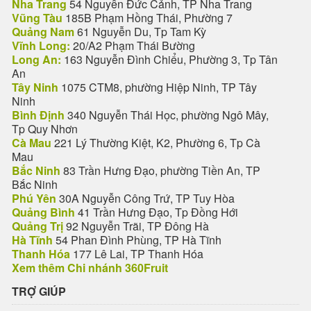
Nha Trang
54 Nguyễn Đức Cảnh, TP Nha Trang
Vũng Tàu
185B Phạm Hồng Thái, Phường 7
Quảng Nam
61 Nguyễn Du, Tp Tam Kỳ
Vĩnh Long:
20/A2 Phạm Thái Bường
Long An:
163 Nguyễn Đình Chiểu, Phường 3, Tp Tân
An
Tây Ninh
1075 CTM8, phường Hiệp Ninh, TP Tây
Ninh
Bình Định
340 Nguyễn Thái Học, phường Ngô Mây,
Tp Quy Nhơn
Cà Mau
221 Lý Thường Kiệt, K2, Phường 6, Tp Cà
Mau
Bắc Ninh
83 Trần Hưng Đạo, phường Tiền An, TP
Bắc Ninh
Phú Yên
30A Nguyễn Công Trứ, TP Tuy Hòa
Quảng Bình
41 Trần Hưng Đạo, Tp Đồng Hới
Quảng Trị
92 Nguyễn Trãi, TP Đông Hà
Hà Tĩnh
54 Phan Đình Phùng, TP Hà Tĩnh
Thanh Hóa
177 Lê Lai, TP Thanh Hóa
Xem thêm Chi nhánh 360Fruit
TRỢ GIÚP