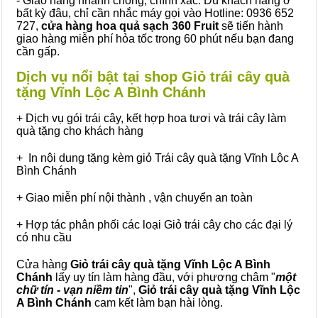
- Giao hàng nhanh chóng, chính xác: Dù khách hàng ở
bất kỳ đâu, chỉ cần nhắc máy gọi vào Hotline: 0936 652
727,
cửa hàng hoa quả sạch 360 Fruit
sẽ tiến hành
giao hàng miễn phí hỏa tốc trong 60 phút nếu bạn đang
cần gấp.
Dịch vụ nổi bật tại shop Giỏ trái cây quà
tặng Vĩnh Lộc A Bình Chánh
+ Dịch vụ gói trái cây, kết hợp hoa tươi và trái cây làm
quà tặng cho khách hàng
+ In nội dung tặng kèm giỏ Trái cây quà tặng Vĩnh Lộc A
Bình Chánh
+ Giao miễn phí nội thành , vận chuyển an toàn
+ Hợp tác phân phối các loại Giỏ trái cây cho các đại lý
có nhu cầu
Cửa hàng
Giỏ trái cây quà tặng Vĩnh Lộc A Bình
Chánh
lấy uy tín làm hàng đầu, với phương châm "
một
chữ tín - vạn niềm tin
",
Giỏ trái cây
quà tặng
Vĩnh Lộc
A Bình Chánh
cam kết làm bạn hài lòng.