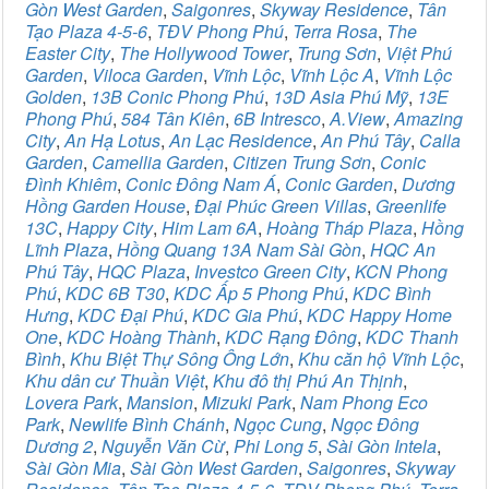
Gòn West Garden
,
Saigonres
,
Skyway Residence
,
Tân
Tạo Plaza 4-5-6
,
TĐV Phong Phú
,
Terra Rosa
,
The
Easter City
,
The Hollywood Tower
,
Trung Sơn
,
Việt Phú
Garden
,
Viloca Garden
,
Vĩnh Lộc
,
Vĩnh Lộc A
,
Vĩnh Lộc
Golden
,
13B Conic Phong Phú
,
13D Asia Phú Mỹ
,
13E
Phong Phú
,
584 Tân Kiên
,
6B Intresco
,
A.View
,
Amazing
City
,
An Hạ Lotus
,
An Lạc Residence
,
An Phú Tây
,
Calla
Garden
,
Camellia Garden
,
Citizen Trung Sơn
,
Conic
Đình Khiêm
,
Conic Đông Nam Á
,
Conic Garden
,
Dương
Hồng Garden House
,
Đại Phúc Green Villas
,
Greenlife
13C
,
Happy City
,
Him Lam 6A
,
Hoàng Tháp Plaza
,
Hồng
Lĩnh Plaza
,
Hồng Quang 13A Nam Sài Gòn
,
HQC An
Phú Tây
,
HQC Plaza
,
Investco Green City
,
KCN Phong
Phú
,
KDC 6B T30
,
KDC Ấp 5 Phong Phú
,
KDC Bình
Hưng
,
KDC Đại Phú
,
KDC Gia Phú
,
KDC Happy Home
One
,
KDC Hoàng Thành
,
KDC Rạng Đông
,
KDC Thanh
Bình
,
Khu Biệt Thự Sông Ông Lớn
,
Khu căn hộ Vĩnh Lộc
,
Khu dân cư Thuần Việt
,
Khu đô thị Phú An Thịnh
,
Lovera Park
,
Mansion
,
Mizuki Park
,
Nam Phong Eco
Park
,
Newlife Bình Chánh
,
Ngọc Cung
,
Ngọc Đông
Dương 2
,
Nguyễn Văn Cừ
,
Phi Long 5
,
Sài Gòn Intela
,
Sài Gòn Mia
,
Sài Gòn West Garden
,
Saigonres
,
Skyway