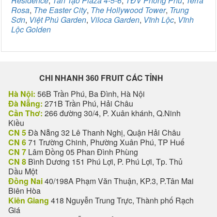
Residence
,
Tân Tạo Plaza 4-5-6
,
TĐV Phong Phú
,
Terra
Rosa
,
The Easter City
,
The Hollywood Tower
,
Trung
Sơn
,
Việt Phú Garden
,
Viloca Garden
,
Vĩnh Lộc
,
Vĩnh
Lộc Golden
CHI NHANH 360 FRUIT CÁC TỈNH
Hà Nội:
56B Trần Phú, Ba Đình, Hà Nội
Đà Nẵng:
271B Trần Phú, Hải Châu
Cần Thơ:
266 đường 30/4, P. Xuân khánh, Q.Ninh
Kiều
CN 5
Đà Nẵng 32 Lê Thanh Nghị, Quận Hải Châu
CN 6
71 Trường Chinh, Phường Xuân Phú, TP Huế
CN 7
Lâm Đồng 05 Phan Đình Phùng
CN 8
Bình Dương 151 Phú Lợi, P. Phú Lợi, Tp. Thủ
Dầu Một
Đồng Nai
40/198A Phạm Văn Thuận, KP.3, P.Tân Mai
Biên Hòa
Kiên Giang
418 Nguyễn Trung Trực, Thành phố Rạch
Giá