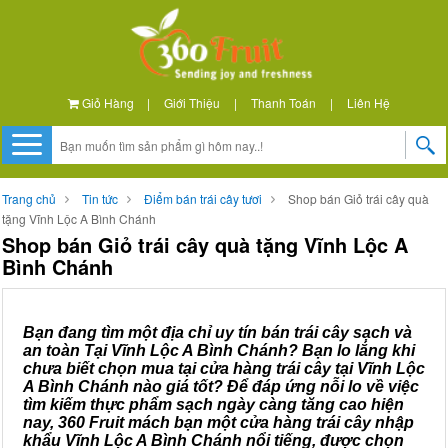
Giỏ Hàng
|
Giới Thiệu
|
Thanh Toán
|
Liên Hệ
Trang chủ
Tin tức
Điểm bán trái cây tươi
Shop bán Giỏ trái cây quà
tặng Vĩnh Lộc A Bình Chánh
Shop bán Giỏ trái cây quà tặng Vĩnh Lộc A
Bình Chánh
Bạn đang tìm một địa chỉ uy tín bán trái cây sạch và
an toàn Tại Vĩnh Lộc A Bình Chánh? Bạn lo lắng khi
chưa biết chọn mua tại cửa hàng trái cây tại Vĩnh Lộc
A Bình Chánh nào giá tốt? Để đáp ứng nỗi lo về việc
tìm kiếm thực phẩm sạch ngày càng tăng cao hiện
nay, 360 Fruit mách bạn một cửa hàng trái cây nhập
khẩu Vĩnh Lộc A Bình Chánh nổi tiếng, được chọn