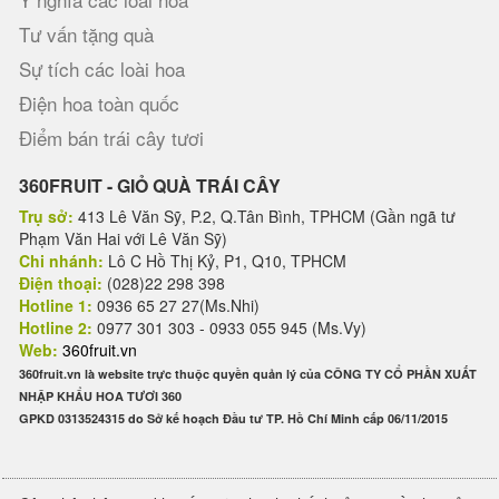
Tư vấn tặng quà
Sự tích các loài hoa
Điện hoa toàn quốc
Điểm bán trái cây tươi
360FRUIT - GIỎ QUÀ TRÁI CÂY
Trụ sở:
413 Lê Văn Sỹ, P.2, Q.Tân Bình, TPHCM (Gần ngã tư
Phạm Văn Hai với Lê Văn Sỹ)
Chi nhánh:
Lô C Hồ Thị Kỷ, P1, Q10, TPHCM
Điện thoại:
(028)22 298 398
Hotline 1:
0936 65 27 27(Ms.Nhi)
Hotline 2:
0977 301 303 - 0933 055 945 (Ms.Vy)
Web:
360fruit.vn
360fruit.vn là website trực thuộc quyền quản lý của CÔNG TY CỔ PHẦN XUẤT
NHẬP KHẨU HOA TƯƠI 360
GPKD 0313524315 do Sở kế hoạch Đầu tư TP. Hồ Chí Minh cấp 06/11/2015