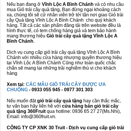
Nếu bạn đang ở
Vĩnh Lộc A Bình Chánh
và có nhu cầu
mua Giỏ trái cây quà tặng, Bạn đừng ngại khoảng cách
xa, chúng tôi sẽ cử nhân viên trở tới tận nơi giao Giỏ trái
cây Quà tặng Vĩnh Lộc A Bình Chánh cho quý khách
hàng. Tất cả các sản phẩm đăng tải trên website đều là
hình thực tế, có tem chống hàng giả và tem bảo hành
mang thương hiệu
Giỏ trái cây quà tặng Vĩnh Lộc A
Bình Chánh
.
Dịch vụ cung cấp giỏ trái cây quà tặng Vĩnh Lộc A Bình
Chánh với nhiều cửa hàng nhượng quyền thương hiệu
tại Vĩnh Lộc A Bình Chánh Cũng như toàn quốc chắc
chắn sẽ mang lại những trải nghiệm thù vị cho khách
hàng
Xem tại:
CÁC MẪU GIỎ TRÁI CÂY ĐƯỢC ƯA
CHUỘNG
- 0933 055 945 - 0977 301 303
Nếu muốn đặt
giỏ trái cây quà tặng
hay cần thắc mắc,
tư vấn bạn hãy liên hệ với
cửa hàng bán
giỏ trái cây
quà tặng
360Fruit
qua hotline: 0936 65 27 27(Ms.Nhi),
Email: info@360fruit.vn.
CÔNG TY CP XNK 30 Truit - Dịch vụ cung cấp giỏ trái