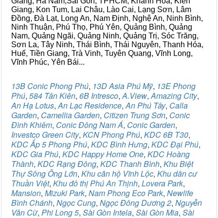
Giang, Hà Nam,Sài Gòn, TPHCM, Khánh Hòa, Kiên
Giang, Kon Tum, Lai Châu, Lào Cai, Lạng Sơn, Lâm
Đồng, Đà Lạt, Long An, Nam Định, Nghệ An, Ninh Bình,
Ninh Thuận, Phú Thọ, Phú Yên, Quảng Bình, Quảng
Nam, Quảng Ngãi, Quảng Ninh, Quảng Trị, Sóc Trăng,
Sơn La, Tây Ninh, Thái Bình, Thái Nguyên, Thanh Hóa,
Huế, Tiền Giang, Trà Vinh, Tuyên Quang, Vĩnh Long,
Vĩnh Phúc, Yên Bái...
13B Conic Phong Phú
,
13D Asia Phú Mỹ
,
13E Phong
Phú
,
584 Tân Kiên
,
6B Intresco
,
A.View
,
Amazing City
,
An Hạ Lotus
,
An Lạc Residence
,
An Phú Tây
,
Calla
Garden
,
Camellia Garden
,
Citizen Trung Sơn
,
Conic
Đình Khiêm
,
Conic Đông Nam Á
,
Conic Garden
,
Investco Green City
,
KCN Phong Phú
,
KDC 6B T30
,
KDC Ấp 5 Phong Phú
,
KDC Bình Hưng
,
KDC Đại Phú
,
KDC Gia Phú
,
KDC Happy Home One
,
KDC Hoàng
Thành
,
KDC Rạng Đông
,
KDC Thanh Bình
,
Khu Biệt
Thự Sông Ông Lớn
,
Khu căn hộ Vĩnh Lộc
,
Khu dân cư
Thuần Việt
,
Khu đô thị Phú An Thịnh
,
Lovera Park
,
Mansion
,
Mizuki Park
,
Nam Phong Eco Park
,
Newlife
Bình Chánh
,
Ngọc Cung
,
Ngọc Đông Dương 2
,
Nguyễn
Văn Cừ
,
Phi Long 5
,
Sài Gòn Intela
,
Sài Gòn Mia
,
Sài