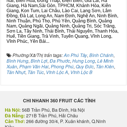
Nai, Biên Hòa, Đồng Tháp, Điện Biên, Gia Lai, Hà
Giang, Hà Nam,Sài Gòn, TPHCM, Khánh Hòa, Kiên
Giang, Kon Tum, Lai Châu, Lào Cai, Lạng Sơn, Lâm
Đồng, Đà Lạt, Long An, Nam Định, Nghệ An, Ninh Bình,
Ninh Thuận, Phú Thọ, Phú Yên, Quảng Bình, Quảng
Nam, Quảng Ngãi, Quảng Ninh, Quảng Trị, Sóc Trăng,
Sơn La, Tây Ninh, Thái Bình, Thái Nguyên, Thanh Hóa,
Huế, Tiền Giang, Trà Vinh, Tuyên Quang, Vĩnh Long,
Vĩnh Phúc, Yên Bái...
Phường/Xã/Thị trấn tags:
An Phú Tây
,
Bình Chánh
,
Bình Hưng
,
Bình Lợi
,
Đa Phước
,
Hưng Long
,
Lê Minh
Xuân
,
Phạm Văn Hai
,
Phong Phú
,
Quy Đức
,
Tân Kiên
,
Tân Nhựt
,
Tân Túc
,
Vĩnh Lộc A
,
Vĩnh Lộc B
CHI NHANH 360 FRUIT CÁC TỈNH
Hà Nội:
56B Trần Phú, Ba Đình, Hà Nội
Đà Nẵng:
271B Trần Phú, Hải Châu
Cần Thơ:
266 đường 30/4, P. Xuân khánh, Q.Ninh
Kiều