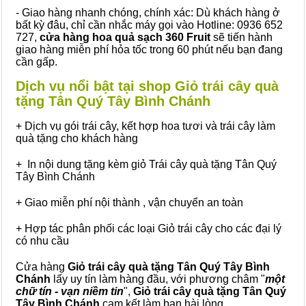
- Giao hàng nhanh chóng, chính xác: Dù khách hàng ở
bất kỳ đâu, chỉ cần nhắc máy gọi vào Hotline: 0936 652
727,
cửa hàng hoa quả sạch 360 Fruit
sẽ tiến hành
giao hàng miễn phí hỏa tốc trong 60 phút nếu bạn đang
cần gấp.
Dịch vụ nổi bật tại shop Giỏ trái cây quà
tặng Tân Quý Tây Bình Chánh
+ Dịch vụ gói trái cây, kết hợp hoa tươi và trái cây làm
quà tặng cho khách hàng
+ In nội dung tặng kèm giỏ Trái cây quà tặng Tân Quý
Tây Bình Chánh
+ Giao miễn phí nội thành , vận chuyển an toàn
+ Hợp tác phân phối các loại Giỏ trái cây cho các đại lý
có nhu cầu
Cửa hàng
Giỏ trái cây quà tặng Tân Quý Tây Bình
Chánh
lấy uy tín làm hàng đầu, với phương châm "
một
chữ tín - vạn niềm tin
",
Giỏ trái cây
quà tặng
Tân Quý
Tây Bình Chánh
cam kết làm bạn hài lòng.