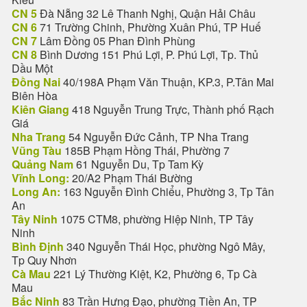
CN 5
Đà Nẵng 32 Lê Thanh Nghị, Quận Hải Châu
CN 6
71 Trường Chinh, Phường Xuân Phú, TP Huế
CN 7
Lâm Đồng 05 Phan Đình Phùng
CN 8
Bình Dương 151 Phú Lợi, P. Phú Lợi, Tp. Thủ
Dầu Một
Đồng Nai
40/198A Phạm Văn Thuận, KP.3, P.Tân Mai
Biên Hòa
Kiên Giang
418 Nguyễn Trung Trực, Thành phố Rạch
Giá
Nha Trang
54 Nguyễn Đức Cảnh, TP Nha Trang
Vũng Tàu
185B Phạm Hồng Thái, Phường 7
Quảng Nam
61 Nguyễn Du, Tp Tam Kỳ
Vĩnh Long:
20/A2 Phạm Thái Bường
Long An:
163 Nguyễn Đình Chiểu, Phường 3, Tp Tân
An
Tây Ninh
1075 CTM8, phường Hiệp Ninh, TP Tây
Ninh
Bình Định
340 Nguyễn Thái Học, phường Ngô Mây,
Tp Quy Nhơn
Cà Mau
221 Lý Thường Kiệt, K2, Phường 6, Tp Cà
Mau
Bắc Ninh
83 Trần Hưng Đạo, phường Tiền An, TP