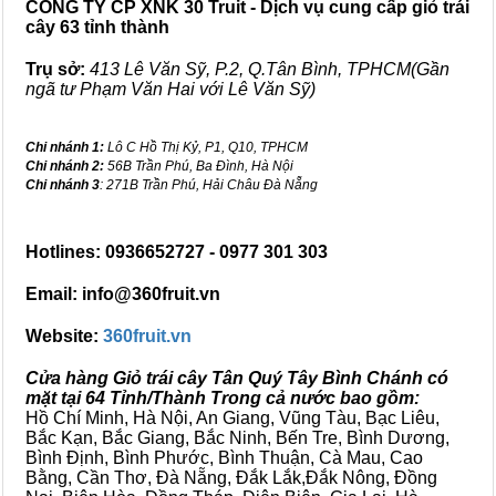
CÔNG TY CP XNK 30 Truit - Dịch vụ cung cấp giỏ trái
cây 63 tỉnh thành
Trụ sở:
413 Lê Văn Sỹ, P.2, Q.Tân Bình, TPHCM(Gần
ngã tư Phạm Văn Hai với Lê Văn Sỹ)
Chi nhánh 1:
Lô C Hồ Thị Kỷ, P1, Q10, TPHCM
Chi nhánh 2:
56B Trần Phú, Ba Đình, Hà Nội
Chi nhánh 3
: 271B Trần Phú, Hải Châu Đà Nẵng
Hotlines: 0936652727 - 0977 301 303
Email: info@360fruit.vn
Website:
360fruit.vn
Cửa hàng Giỏ trái cây Tân Quý Tây Bình Chánh có
mặt tại 64 Tỉnh/Thành Trong cả nước bao gồm:
Hồ Chí Minh, Hà Nội, An Giang, Vũng Tàu, Bạc Liêu,
Bắc Kạn, Bắc Giang, Bắc Ninh, Bến Tre, Bình Dương,
Bình Định, Bình Phước, Bình Thuận, Cà Mau, Cao
Bằng, Cần Thơ, Đà Nẵng, Đắk Lắk,Đắk Nông, Đồng