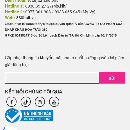
Điện thoại:
(028)22 298 398
Hotline 1:
0936 65 27 27(Ms.Nhi)
Hotline 2:
0977 301 303 - 0933 055 945 (Ms.Vy)
Web:
360fruit.vn
360fruit.vn là website trực thuộc quyền quản lý của CÔNG TY CỔ PHẦN XUẤT
NHẬP KHẨU HOA TƯƠI 360
GPKD 0313524315 do Sở kế hoạch Đầu tư TP. Hồ Chí Minh cấp 06/11/2015
Cập nhật thông tin khuyến mãi nhanh nhất hưởng quyền lợi giảm
giá riêng biệt
GỬI
KẾT NỐI CHÚNG TÔI QUA