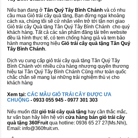
Nếu bạn đang ở
Tân Quý Tây Bình Chánh
và có nhu
cầu mua Giỏ trái cây quà tặng, Bạn đừng ngại khoảng
cách xa, chúng tôi sẽ cử nhân viên trở tới tận nơi giao
Giỏ trái cây Quà tặng Tân Quý Tây Bình Chánh cho quý
khách hàng. Tất cả các sản phẩm đăng tải trên website
đều là hình thực tế, có tem chống hàng giả và tem bảo
hành mang thương hiệu
Giỏ trái cây quà tặng Tân Quý
Tây Bình Chánh
.
Dịch vụ cung cấp giỏ trái cây quà tặng Tân Quý Tây
Bình Chánh với nhiều cửa hàng nhượng quyền thương
hiệu tại Tân Quý Tây Bình Chánh Cũng như toàn quốc
chắc chắn sẽ mang lại những trải nghiệm thù vị cho
khách hàng
Xem tại:
CÁC MẪU GIỎ TRÁI CÂY ĐƯỢC ƯA
CHUỘNG
- 0933 055 945 - 0977 301 303
Nếu muốn đặt
giỏ trái cây quà tặng
hay cần thắc mắc,
tư vấn bạn hãy liên hệ với
cửa hàng bán
giỏ trái cây
quà tặng
360Fruit
qua hotline: 0936 65 27 27(Ms.Nhi),
Email: info@360fruit.vn.