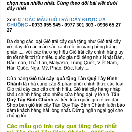
chọn mua nhiều nhất. Cùng theo dõi bài viết dưới
đây nhé!
Xem tại:
CÁC MẪU GIỎ TRÁI CÂY ĐƯỢC ƯA
CHUỘNG
- 0933 055 945 - 0977 301 303 - 0936 65 27
27
Đa dạng các loại Giỏ trái cây quà tặng như Giỏ trái cây
với đầy đủ các màu sắc xanh đỏ tím vàng hồng trắng
phấn...... với các thương hiệu Giỏ trái cây chính hãng uy
tín tốt nhất tới từ nhiều quốc gia nổi tiếng như Nhật Bản,
Đài Loan, Thái Lan, Malyasia, Trung Quốc, Việt Nam,
Hàn Quốc, Nga, Mỹ, Pháp, Đức, Italy.....
Cửa hàng
Giỏ trái cây quà tặng Tân Quý Tây Bình
Chánh
là nhà cung cấp & phân phối chính thức các loại
Giỏ trái cây cao cấp chính hiệu, Giỏ trái cây hàng nhập
khẩu chính hãng cho nhiều cửa hàng đại lý lớn ở
Tân
Quý Tây Bình Chánh
và trên toàn quốc giá rẻ ưu đãi.
Shop bán giỏ trái cây Tân Quý Tây Bình Chánh luôn bảo
đảm khách hàng hài lòng nhất. Đừng ngần ngại gọi cho
chúng tôi
Các mẫu giỏ trái cây quà tặng đẹp nhất