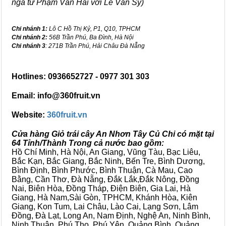
ngã tư Phạm Văn Hai với Lê Văn Sỹ)
Chi nhánh 1:
Lô C Hồ Thị Kỷ, P1, Q10, TPHCM
Chi nhánh 2:
56B Trần Phú, Ba Đình, Hà Nội
Chi nhánh 3
: 271B Trần Phú, Hải Châu Đà Nẵng
Hotlines: 0936652727 - 0977 301 303
Email: info@360fruit.vn
Website:
360fruit.vn
Cửa hàng Giỏ trái cây An Nhơn Tây Củ Chi có mặt tại
64 Tỉnh/Thành Trong cả nước bao gồm:
Hồ Chí Minh, Hà Nội, An Giang, Vũng Tàu, Bạc Liêu,
Bắc Kạn, Bắc Giang, Bắc Ninh, Bến Tre, Bình Dương,
Bình Định, Bình Phước, Bình Thuận, Cà Mau, Cao
Bằng, Cần Thơ, Đà Nẵng, Đắk Lắk,Đắk Nông, Đồng
Nai, Biên Hòa, Đồng Tháp, Điện Biên, Gia Lai, Hà
Giang, Hà Nam,Sài Gòn, TPHCM, Khánh Hòa, Kiên
Giang, Kon Tum, Lai Châu, Lào Cai, Lạng Sơn, Lâm
Đồng, Đà Lạt, Long An, Nam Định, Nghệ An, Ninh Bình,
Ninh Thuận, Phú Thọ, Phú Yên, Quảng Bình, Quảng