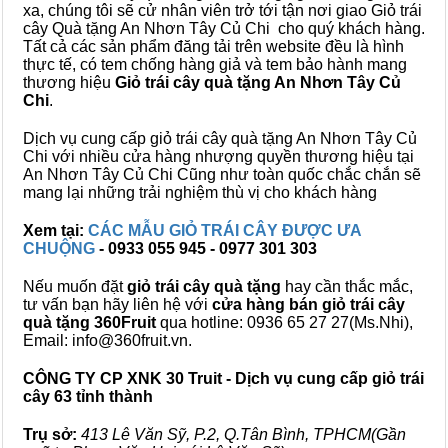
xa, chúng tôi sẽ cử nhân viên trở tới tận nơi giao Giỏ trái
cây Quà tặng An Nhơn Tây Củ Chi cho quý khách hàng.
Tất cả các sản phẩm đăng tải trên website đều là hình
thực tế, có tem chống hàng giả và tem bảo hành mang
thương hiệu
Giỏ trái cây quà tặng An Nhơn Tây Củ
Chi
.
Dịch vụ cung cấp giỏ trái cây quà tặng An Nhơn Tây Củ
Chi với nhiều cửa hàng nhượng quyền thương hiệu tại
An Nhơn Tây Củ Chi Cũng như toàn quốc chắc chắn sẽ
mang lại những trải nghiệm thù vị cho khách hàng
Xem tại:
CÁC MẪU GIỎ TRÁI CÂY ĐƯỢC ƯA
CHUỘNG
- 0933 055 945 - 0977 301 303
Nếu muốn đặt
giỏ trái cây quà tặng
hay cần thắc mắc,
tư vấn bạn hãy liên hệ với
cửa hàng bán
giỏ trái cây
quà tặng
360Fruit
qua hotline: 0936 65 27 27(Ms.Nhi),
Email: info@360fruit.vn.
CÔNG TY CP XNK 30 Truit - Dịch vụ cung cấp giỏ trái
cây 63 tỉnh thành
Trụ sở:
413 Lê Văn Sỹ, P.2, Q.Tân Bình, TPHCM(Gần