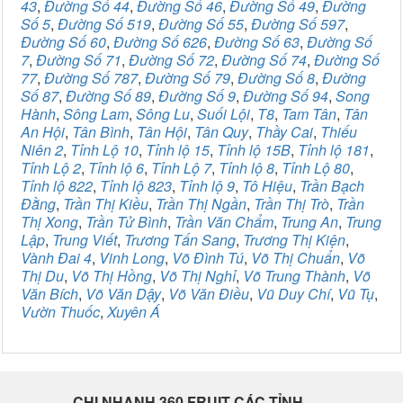
43
,
Đường Số 44
,
Đường Số 46
,
Đường Số 49
,
Đường
Số 5
,
Đường Số 519
,
Đường Số 55
,
Đường Số 597
,
Đường Số 60
,
Đường Số 626
,
Đường Số 63
,
Đường Số
7
,
Đường Số 71
,
Đường Số 72
,
Đường Số 74
,
Đường Số
77
,
Đường Số 787
,
Đường Số 79
,
Đường Số 8
,
Đường
Số 87
,
Đường Số 89
,
Đường Số 9
,
Đường Số 94
,
Song
Hành
,
Sông Lam
,
Sông Lu
,
Suối Lội
,
T8
,
Tam Tân
,
Tân
An Hội
,
Tân Bình
,
Tân Hội
,
Tân Quy
,
Thầy Cai
,
Thiếu
Niên 2
,
Tỉnh Lộ 10
,
Tỉnh lộ 15
,
Tỉnh lộ 15B
,
Tỉnh lộ 181
,
Tỉnh Lộ 2
,
Tỉnh lộ 6
,
Tỉnh Lộ 7
,
Tỉnh lộ 8
,
Tỉnh Lộ 80
,
Tỉnh lộ 822
,
Tỉnh lộ 823
,
Tỉnh lộ 9
,
Tô Hiệu
,
Trần Bạch
Đằng
,
Trần Thị Kiều
,
Trần Thị Ngần
,
Trần Thị Trò
,
Trần
Thị Xong
,
Trần Tử Bình
,
Trần Văn Chẩm
,
Trung An
,
Trung
Lập
,
Trung Viết
,
Trương Tấn Sang
,
Trương Thị Kiện
,
Vành Đai 4
,
Vinh Long
,
Võ Đình Tú
,
Võ Thị Chuẩn
,
Võ
Thị Du
,
Võ Thị Hồng
,
Võ Thị Nghỉ
,
Võ Trung Thành
,
Võ
Văn Bích
,
Võ Văn Dậy
,
Võ Văn Điều
,
Vũ Duy Chí
,
Vũ Tụ
,
Vườn Thuốc
,
Xuyên Á
CHI NHANH 360 FRUIT CÁC TỈNH