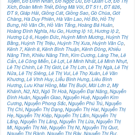
Tuyển
,
Đỗ Đình Nhân
,
Đỗ Ngọc Du
,
Đỗ Quan Cơ
,
Đỗ Thị
Xích
,
Đoàn Minh Triết
,
Đồng Mã Vôi
,
ĐT 511
,
ĐT 826
,
ĐT 9
,
Giáp Hải
,
Giồng Cát
,
Giồng Sao
,
Gò Chùa
,
Gót
Chàng
,
Hà Duy Phiên
,
Hà Văn Lao
,
Hố Bò
,
Hồ Thị
Bưng
,
Hồ Văn Ơn
,
Hồ Văn Tắng
,
Hoàng Bá Huân
,
Hoàng Đình Nghĩa
,
Hu Go
,
Hương lộ 10
,
Hương lộ 2
,
Hương Lộ 6
,
Huyện Đức
,
Huỳnh Minh Mương
,
Huỳnh Thị
Bằng
,
Huỳnh Thị Triệu
,
Huỳnh Thị Xưa
,
Huỳnh Văn Cọ
,
Kênh 7
,
Kênh 8
,
Kênh Bình Thuận
,
Kênh Đông
,
Khiếu
Năng Tĩnh
,
Khiêu Năng Tĩnh
,
Kim Cương
,
Láng The
,
Lê
Cẩn
,
Lê Công Miễn
,
Lê Lợi
,
Lê Minh Nhất
,
Lê Minh Nhựt
,
Lê Thị Chính
,
Lê Thị Giót
,
Lê Thị Lơn
,
Lê Thị Ngà
,
Lê Thị
Nửa
,
Lê Thị Siêng
,
Lê Thị Vui
,
Lê Thọ Xuân
,
Lê Văn
Khương
,
Lê Vĩnh Huy
,
Liễu Bình Hưng
,
Liêu Bình
Hương
,
Lưu Khai Hồng
,
Mai Thị Buội
,
Mũi Lớn 2
,
Mỹ
Khánh
,
N2
,
N3
,
Ngô Tri Hoà
,
Nguyễn Đại Năng
,
Nguyễn
Đình Huân
,
Nguyễn Giao
,
Nguyễn Huệ
,
Nguyễn Kim
Cương
,
Nguyễn Phong Sắc
,
Nguyễn Phú Trú
,
Nguyễn
Thị Chì
,
Nguyễn Thị Dạng
,
Nguyễn Thị Hai
,
Nguyễn Thị
Hẹ
,
Nguyễn Thị Kiệp
,
Nguyễn Thị Lắm
,
Nguyễn Thị
Lắng
,
Nguyễn Thị Lăng
,
Nguyễn Thị Lừa
,
Nguyễn Thị
Mi
,
Nguyễn Thị Nê
,
Nguyễn Thị Nị
,
Nguyễn Thị Quơ
,
Nguyễn Thị Rành
,
Nguyễn Thị Rây
,
Nguyễn Thị Rư
,