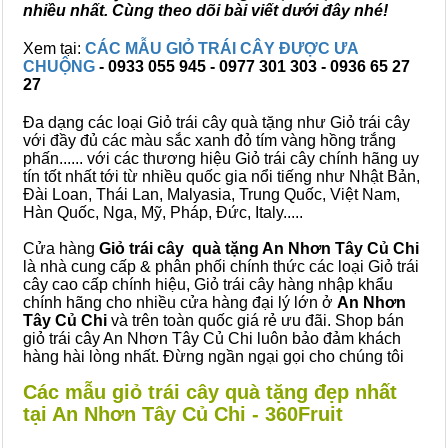
nhiều nhất. Cùng theo dõi bài viết dưới đây nhé!
Xem tại:
CÁC MẪU GIỎ TRÁI CÂY ĐƯỢC ƯA
CHUỘNG
- 0933 055 945 - 0977 301 303 - 0936 65 27
27
Đa dạng các loại Giỏ trái cây quà tặng như Giỏ trái cây
với đầy đủ các màu sắc xanh đỏ tím vàng hồng trắng
phấn...... với các thương hiệu Giỏ trái cây chính hãng uy
tín tốt nhất tới từ nhiều quốc gia nổi tiếng như Nhật Bản,
Đài Loan, Thái Lan, Malyasia, Trung Quốc, Việt Nam,
Hàn Quốc, Nga, Mỹ, Pháp, Đức, Italy.....
Cửa hàng
Giỏ trái cây quà tặng An Nhơn Tây Củ Chi
là nhà cung cấp & phân phối chính thức các loại Giỏ trái
cây cao cấp chính hiệu, Giỏ trái cây hàng nhập khẩu
chính hãng cho nhiều cửa hàng đại lý lớn ở
An Nhơn
Tây Củ Chi
và trên toàn quốc giá rẻ ưu đãi. Shop bán
giỏ trái cây An Nhơn Tây Củ Chi luôn bảo đảm khách
hàng hài lòng nhất. Đừng ngần ngại gọi cho chúng tôi
Các mẫu giỏ trái cây quà tặng đẹp nhất
tại An Nhơn Tây Củ Chi - 360Fruit