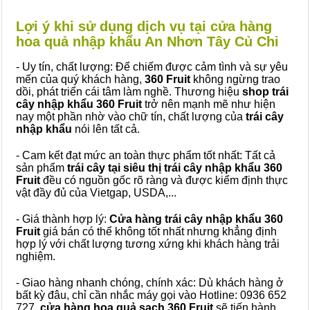
Lợi ý khi sử dụng dịch vụ tại cửa hàng
hoa quả nhập khẩu An Nhơn Tây Củ Chi
- Uy tín, chất lượng: Để chiếm được cảm tình và sự yêu
mến của quý khách hàng,
360 Fruit
không ngừng trao
dồi, phát triển cái tâm làm nghề. Thương hiệu
shop trái
cây nhập khẩu 360 Fruit
trở nên mạnh mẽ như hiện
nay một phần nhờ vào chữ tín, chất lượng của
trái cây
nhập khẩu
nói lên tất cả.
- Cam kết đạt mức an toàn thực phẩm tốt nhất: Tất cả
sản phẩm
trái cây tại siêu thị trái cây nhập khẩu 360
Fruit
đều có nguồn gốc rõ ràng và được kiểm định thực
vật đầy đủ của Vietgap, USDA,...
- Giá thành hợp lý:
Cửa hàng trái cây nhập khẩu 360
Fruit
giá bán có thể không tốt nhất nhưng khẳng định
hợp lý với chất lượng tương xứng khi khách hàng trải
nghiệm.
- Giao hàng nhanh chóng, chính xác: Dù khách hàng ở
bất kỳ đâu, chỉ cần nhắc máy gọi vào Hotline: 0936 652
727,
cửa hàng hoa quả sạch 360 Fruit
sẽ tiến hành