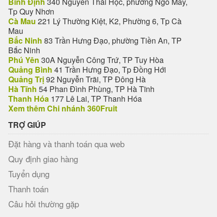
Bình Định
340 Nguyễn Thái Học, phường Ngô Mây,
Tp Quy Nhơn
Cà Mau
221 Lý Thường Kiệt, K2, Phường 6, Tp Cà
Mau
Bắc Ninh
83 Trần Hưng Đạo, phường Tiền An, TP
Bắc Ninh
Phú Yên
30A Nguyễn Công Trứ, TP Tuy Hòa
Quảng Bình
41 Trần Hưng Đạo, Tp Đồng Hới
Quảng Trị
92 Nguyễn Trãi, TP Đông Hà
Hà Tĩnh
54 Phan Đình Phùng, TP Hà Tĩnh
Thanh Hóa
177 Lê Lai, TP Thanh Hóa
Xem thêm Chi nhánh 360Fruit
TRỢ GIÚP
Đặt hàng và thanh toán qua web
Quy định giao hàng
Tuyển dụng
Thanh toán
Câu hỏi thường gặp