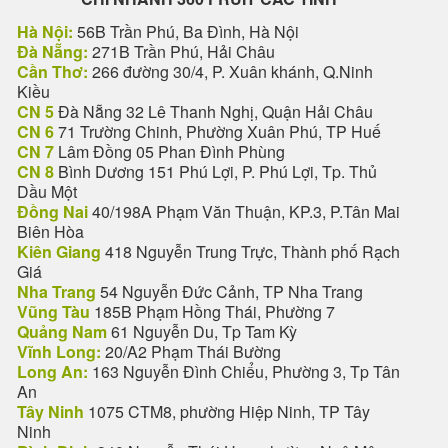
Hà Nội:
56B Trần Phú, Ba Đình, Hà Nội
Đà Nẵng:
271B Trần Phú, Hải Châu
Cần Thơ:
266 đường 30/4, P. Xuân khánh, Q.Ninh
Kiều
CN 5
Đà Nẵng 32 Lê Thanh Nghị, Quận Hải Châu
CN 6
71 Trường Chinh, Phường Xuân Phú, TP Huế
CN 7
Lâm Đồng 05 Phan Đình Phùng
CN 8
Bình Dương 151 Phú Lợi, P. Phú Lợi, Tp. Thủ
Dầu Một
Đồng Nai
40/198A Phạm Văn Thuận, KP.3, P.Tân Mai
Biên Hòa
Kiên Giang
418 Nguyễn Trung Trực, Thành phố Rạch
Giá
Nha Trang
54 Nguyễn Đức Cảnh, TP Nha Trang
Vũng Tàu
185B Phạm Hồng Thái, Phường 7
Quảng Nam
61 Nguyễn Du, Tp Tam Kỳ
Vĩnh Long:
20/A2 Phạm Thái Bường
Long An:
163 Nguyễn Đình Chiểu, Phường 3, Tp Tân
An
Tây Ninh
1075 CTM8, phường Hiệp Ninh, TP Tây
Ninh