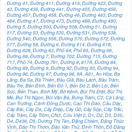
Đường 41
,
Đường 411
,
Đường 419
,
Đường 423
,
Đường
43
,
Đường 436
,
Đường 441
,
Đường 455
,
Đường 456
,
Đường 457
,
Đường 458
,
Đường 46
,
Đường 463
,
Đường
464
,
Đường 47
,
Đường 473
,
Đường 489
,
Đường 490
,
Đường 5
,
Đường 500
,
Đường 508
,
Đường 51
,
Đường
517
,
Đường 53
,
Đường 530
,
Đường 531
,
Đường 538
,
Đường 540
,
Đường 556
,
Đường 570
,
Đường 572
,
Đường
577
,
Đường 58
,
Đường 6
,
Đường 614
,
Đường 618
,
Đường 628
,
Đường 63
,
Phố 64
,
Phố 65
,
Đường 66
,
Đường 68
,
Đường 7
,
Đường 702
,
Đường 715
,
Đường
717
,
Phố 74
,
Đường 791
,
Đường 8
,
817A
,
Đường 84
,
Đường 89
,
Đường 9
,
Đường 92
,
Đường 93
,
Đường 94
,
Đường 96
,
Đường 97
,
Đường 98
,
9A
,
A61
,
An Hòa
,
Ba
Lăng
,
Ba Sa
,
Bà Thiên
,
Bàu Giã
,
Bàu Lách
,
Bầu Trâm
,
Bàu Tre
,
Bến Đình
,
Bến Đò 1
,
Bến Đò 2
,
Bến Lội
,
Bến
Súc
,
Bến Than
,
Bình Mỹ
,
Bờ Kênh
,
Bùi Thị Điệt
,
Bùi Thị
Me
,
Bùi Thị Ngọn
,
Bùi Văn Ba
,
Bưng Tràm
,
C2
,
Cá Lăng
,
Can Trường
,
Cánh Đồng Dược
,
Cao Thi Đáo
,
Cầu Dây
,
Cây Bài
,
Cây Da
,
Cây Điệp
,
Cây Gõ
,
Cây Sộp
,
Cây Trắc
,
Cây Trâm
,
Cây Trôm
,
CN3
,
Cửu Việt 2
,
D1
,
D2
,
D3
,
D35
,
D4
,
D436
,
D5
,
Dương Thị Tèn
,
Đặng Chiêm
,
Đặng Thúc
Vịnh
,
Đào Thị Thơm
,
Đào Văn Thử
,
Đình Thôn
,
Đỗ Đăng