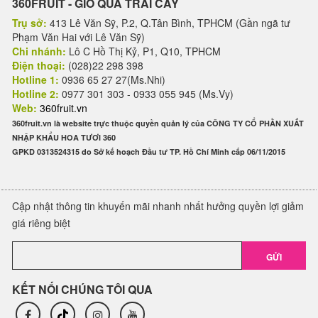
360FRUIT - GIỎ QUÀ TRÁI CÂY
Trụ sở:
413 Lê Văn Sỹ, P.2, Q.Tân Bình, TPHCM (Gần ngã tư
Phạm Văn Hai với Lê Văn Sỹ)
Chi nhánh:
Lô C Hồ Thị Kỷ, P1, Q10, TPHCM
Điện thoại:
(028)22 298 398
Hotline 1:
0936 65 27 27(Ms.Nhi)
Hotline 2:
0977 301 303 - 0933 055 945 (Ms.Vy)
Web:
360fruit.vn
360fruit.vn là website trực thuộc quyền quản lý của CÔNG TY CỔ PHẦN XUẤT
NHẬP KHẨU HOA TƯƠI 360
GPKD 0313524315 do Sở kế hoạch Đầu tư TP. Hồ Chí Minh cấp 06/11/2015
Cập nhật thông tin khuyến mãi nhanh nhất hưởng quyền lợi giảm
giá riêng biệt
GỬI
KẾT NỐI CHÚNG TÔI QUA