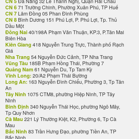
CN 5
Đà Nẵng 32 Lê Thanh Nghị, Quận Hải Châu
CN 6
71 Trường Chinh, Phường Xuân Phú, TP Huế
CN 7
Lâm Đồng 05 Phan Đình Phùng
CN 8
Bình Dương 151 Phú Lợi, P. Phú Lợi, Tp. Thủ
Dầu Một
Đồng Nai
40/198A Phạm Văn Thuận, KP.3, P.Tân Mai
Biên Hòa
Kiên Giang
418 Nguyễn Trung Trực, Thành phố Rạch
Giá
Nha Trang
54 Nguyễn Đức Cảnh, TP Nha Trang
Vũng Tàu
185B Phạm Hồng Thái, Phường 7
Quảng Nam
61 Nguyễn Du, Tp Tam Kỳ
Vĩnh Long:
20/A2 Phạm Thái Bường
Long An:
163 Nguyễn Đình Chiểu, Phường 3, Tp Tân
An
Tây Ninh
1075 CTM8, phường Hiệp Ninh, TP Tây
Ninh
Bình Định
340 Nguyễn Thái Học, phường Ngô Mây,
Tp Quy Nhơn
Cà Mau
221 Lý Thường Kiệt, K2, Phường 6, Tp Cà
Mau
Bắc Ninh
83 Trần Hưng Đạo, phường Tiền An, TP
Bắc Ninh