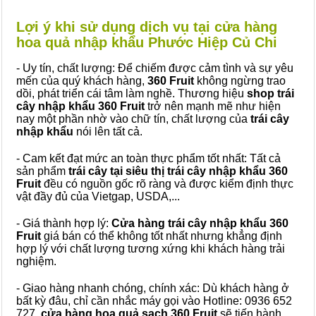
Lợi ý khi sử dụng dịch vụ tại cửa hàng
hoa quả nhập khẩu Phước Hiệp Củ Chi
- Uy tín, chất lượng: Để chiếm được cảm tình và sự yêu
mến của quý khách hàng,
360 Fruit
không ngừng trao
dồi, phát triển cái tâm làm nghề. Thương hiệu
shop trái
cây nhập khẩu 360 Fruit
trở nên mạnh mẽ như hiện
nay một phần nhờ vào chữ tín, chất lượng của
trái cây
nhập khẩu
nói lên tất cả.
- Cam kết đạt mức an toàn thực phẩm tốt nhất: Tất cả
sản phẩm
trái cây tại siêu thị trái cây nhập khẩu 360
Fruit
đều có nguồn gốc rõ ràng và được kiểm định thực
vật đầy đủ của Vietgap, USDA,...
- Giá thành hợp lý:
Cửa hàng trái cây nhập khẩu 360
Fruit
giá bán có thể không tốt nhất nhưng khẳng định
hợp lý với chất lượng tương xứng khi khách hàng trải
nghiệm.
- Giao hàng nhanh chóng, chính xác: Dù khách hàng ở
bất kỳ đâu, chỉ cần nhắc máy gọi vào Hotline: 0936 652
727,
cửa hàng hoa quả sạch 360 Fruit
sẽ tiến hành