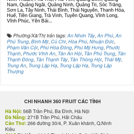
Nam, Quảng Ngãi, Quảng Ninh, Quảng Trị, Sóc Trăng,
Sơn La, Tây Ninh, Thái Bình, Thái Nguyên, Thanh Hóa,
Huế, Tiền Giang, Trà Vinh, Tuyên Quang, Vĩnh Long,
Vĩnh Phúc, Yên Bái...
Phường/Xã/Thị trấn tags:
An Nhơn Tây
,
An Phú
,
An
Phú Trung
,
Bình Mỹ
,
Củ Chi
,
Hòa Phú
,
Nhuận Đức
,
Phạm Văn Cội
,
Phú Hòa Đông
,
Phú Mỹ Hưng
,
Phước
Thạnh
,
Phước Vĩnh An
,
Tân An Hội
,
Tân Phú Trung
,
Tân
Thạnh Đông
,
Tân Thạnh Tây
,
Tân Thông Hội
,
Thái Mỹ
,
Trung An
,
Trung Lập Hạ
,
Trung Lập Hạ
,
Trung Lập
Thượng
CHI NHANH 360 FRUIT CÁC TỈNH
Hà Nội:
56B Trần Phú, Ba Đình, Hà Nội
Đà Nẵng:
271B Trần Phú, Hải Châu
Cần Thơ:
266 đường 30/4, P. Xuân khánh, Q.Ninh
Kiều