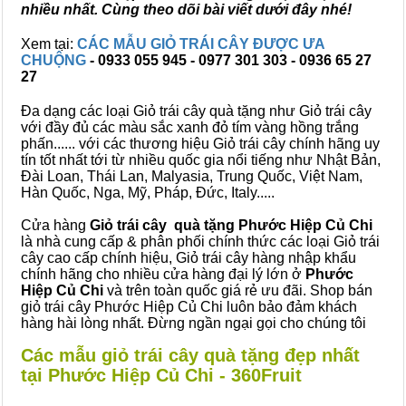
nhiều nhất. Cùng theo dõi bài viết dưới đây nhé!
Xem tại:
CÁC MẪU GIỎ TRÁI CÂY ĐƯỢC ƯA
CHUỘNG
- 0933 055 945 - 0977 301 303 - 0936 65 27
27
Đa dạng các loại Giỏ trái cây quà tặng như Giỏ trái cây
với đầy đủ các màu sắc xanh đỏ tím vàng hồng trắng
phấn...... với các thương hiệu Giỏ trái cây chính hãng uy
tín tốt nhất tới từ nhiều quốc gia nổi tiếng như Nhật Bản,
Đài Loan, Thái Lan, Malyasia, Trung Quốc, Việt Nam,
Hàn Quốc, Nga, Mỹ, Pháp, Đức, Italy.....
Cửa hàng
Giỏ trái cây quà tặng Phước Hiệp Củ Chi
là nhà cung cấp & phân phối chính thức các loại Giỏ trái
cây cao cấp chính hiệu, Giỏ trái cây hàng nhập khẩu
chính hãng cho nhiều cửa hàng đại lý lớn ở
Phước
Hiệp Củ Chi
và trên toàn quốc giá rẻ ưu đãi. Shop bán
giỏ trái cây Phước Hiệp Củ Chi luôn bảo đảm khách
hàng hài lòng nhất. Đừng ngần ngại gọi cho chúng tôi
Các mẫu giỏ trái cây quà tặng đẹp nhất
tại Phước Hiệp Củ Chi - 360Fruit