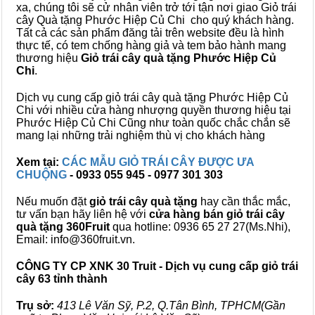
xa, chúng tôi sẽ cử nhân viên trở tới tận nơi giao Giỏ trái
cây Quà tặng Phước Hiệp Củ Chi cho quý khách hàng.
Tất cả các sản phẩm đăng tải trên website đều là hình
thực tế, có tem chống hàng giả và tem bảo hành mang
thương hiệu
Giỏ trái cây quà tặng Phước Hiệp Củ
Chi
.
Dịch vụ cung cấp giỏ trái cây quà tặng Phước Hiệp Củ
Chi với nhiều cửa hàng nhượng quyền thương hiệu tại
Phước Hiệp Củ Chi Cũng như toàn quốc chắc chắn sẽ
mang lại những trải nghiệm thù vị cho khách hàng
Xem tại:
CÁC MẪU GIỎ TRÁI CÂY ĐƯỢC ƯA
CHUỘNG
- 0933 055 945 - 0977 301 303
Nếu muốn đặt
giỏ trái cây quà tặng
hay cần thắc mắc,
tư vấn bạn hãy liên hệ với
cửa hàng bán
giỏ trái cây
quà tặng
360Fruit
qua hotline: 0936 65 27 27(Ms.Nhi),
Email: info@360fruit.vn.
CÔNG TY CP XNK 30 Truit - Dịch vụ cung cấp giỏ trái
cây 63 tỉnh thành
Trụ sở:
413 Lê Văn Sỹ, P.2, Q.Tân Bình, TPHCM(Gần