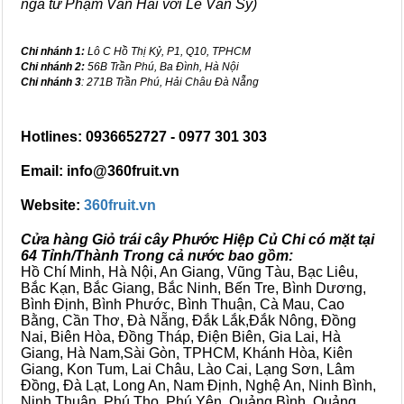
ngã tư Phạm Văn Hai với Lê Văn Sỹ)
Chi nhánh 1:
Lô C Hồ Thị Kỷ, P1, Q10, TPHCM
Chi nhánh 2:
56B Trần Phú, Ba Đình, Hà Nội
Chi nhánh 3
: 271B Trần Phú, Hải Châu Đà Nẵng
Hotlines: 0936652727 - 0977 301 303
Email: info@360fruit.vn
Website:
360fruit.vn
Cửa hàng Giỏ trái cây Phước Hiệp Củ Chi có mặt tại
64 Tỉnh/Thành Trong cả nước bao gồm:
Hồ Chí Minh, Hà Nội, An Giang, Vũng Tàu, Bạc Liêu,
Bắc Kạn, Bắc Giang, Bắc Ninh, Bến Tre, Bình Dương,
Bình Định, Bình Phước, Bình Thuận, Cà Mau, Cao
Bằng, Cần Thơ, Đà Nẵng, Đắk Lắk,Đắk Nông, Đồng
Nai, Biên Hòa, Đồng Tháp, Điện Biên, Gia Lai, Hà
Giang, Hà Nam,Sài Gòn, TPHCM, Khánh Hòa, Kiên
Giang, Kon Tum, Lai Châu, Lào Cai, Lạng Sơn, Lâm
Đồng, Đà Lạt, Long An, Nam Định, Nghệ An, Ninh Bình,
Ninh Thuận, Phú Thọ, Phú Yên, Quảng Bình, Quảng