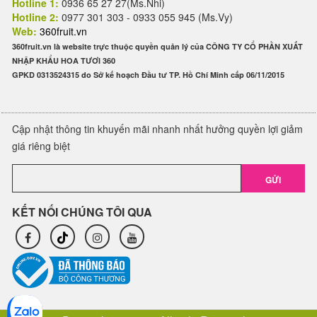
Hotline 1:
0936 65 27 27(Ms.Nhi)
Hotline 2:
0977 301 303 - 0933 055 945 (Ms.Vy)
Web:
360fruit.vn
360fruit.vn là website trực thuộc quyền quản lý của CÔNG TY CỔ PHẦN XUẤT
NHẬP KHẨU HOA TƯƠI 360
GPKD 0313524315 do Sở kế hoạch Đầu tư TP. Hồ Chí Minh cấp 06/11/2015
Cập nhật thông tin khuyến mãi nhanh nhất hưởng quyền lợi giảm
giá riêng biệt
GỬI
KẾT NỐI CHÚNG TÔI QUA