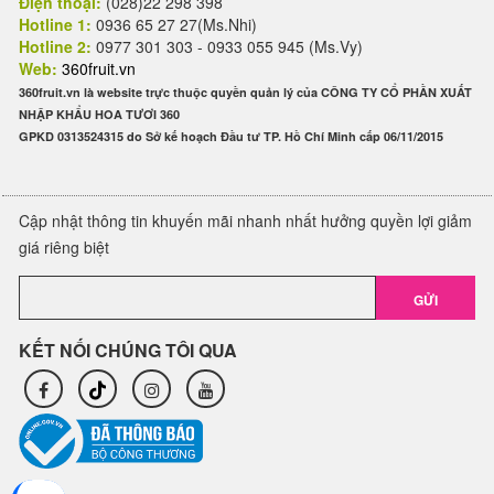
Điện thoại:
(028)22 298 398
Hotline 1:
0936 65 27 27(Ms.Nhi)
Hotline 2:
0977 301 303 - 0933 055 945 (Ms.Vy)
Web:
360fruit.vn
360fruit.vn là website trực thuộc quyền quản lý của CÔNG TY CỔ PHẦN XUẤT
NHẬP KHẨU HOA TƯƠI 360
GPKD 0313524315 do Sở kế hoạch Đầu tư TP. Hồ Chí Minh cấp 06/11/2015
Cập nhật thông tin khuyến mãi nhanh nhất hưởng quyền lợi giảm
giá riêng biệt
GỬI
KẾT NỐI CHÚNG TÔI QUA