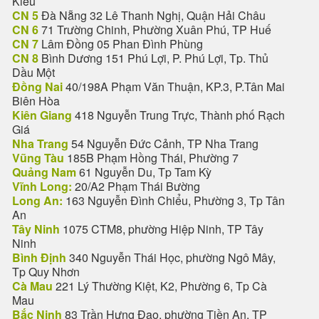
Kiều
CN 5
Đà Nẵng 32 Lê Thanh Nghị, Quận Hải Châu
CN 6
71 Trường Chinh, Phường Xuân Phú, TP Huế
CN 7
Lâm Đồng 05 Phan Đình Phùng
CN 8
Bình Dương 151 Phú Lợi, P. Phú Lợi, Tp. Thủ
Dầu Một
Đồng Nai
40/198A Phạm Văn Thuận, KP.3, P.Tân Mai
Biên Hòa
Kiên Giang
418 Nguyễn Trung Trực, Thành phố Rạch
Giá
Nha Trang
54 Nguyễn Đức Cảnh, TP Nha Trang
Vũng Tàu
185B Phạm Hồng Thái, Phường 7
Quảng Nam
61 Nguyễn Du, Tp Tam Kỳ
Vĩnh Long:
20/A2 Phạm Thái Bường
Long An:
163 Nguyễn Đình Chiểu, Phường 3, Tp Tân
An
Tây Ninh
1075 CTM8, phường Hiệp Ninh, TP Tây
Ninh
Bình Định
340 Nguyễn Thái Học, phường Ngô Mây,
Tp Quy Nhơn
Cà Mau
221 Lý Thường Kiệt, K2, Phường 6, Tp Cà
Mau
Bắc Ninh
83 Trần Hưng Đạo, phường Tiền An, TP