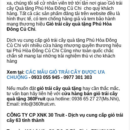
xa, chúng tôi sẽ cử nhân viên trở tới tận nơi giao Giỏ trái
cây Quà tặng Phú Hòa Đông Củ Chi cho quý khách
hàng. Tất cả các sản phẩm đăng tải trên website đều là
hình thực tế, có tem chống hàng giả và tem bảo hành
mang thương hiệu
Giỏ trái cây quà tặng Phú Hòa
Đông Củ Chi
.
Dịch vụ cung cấp giỏ trái cây quà tặng Phú Hòa Đông
Củ Chi với nhiều cửa hàng nhượng quyền thương hiệu
tại Phú Hòa Đông Củ Chi Cũng như toàn quốc chắc
chắn sẽ mang lại những trải nghiệm thù vị cho khách
hàng
Xem tại:
CÁC MẪU GIỎ TRÁI CÂY ĐƯỢC ƯA
CHUỘNG
- 0933 055 945 - 0977 301 303
Nếu muốn đặt
giỏ trái cây quà tặng
hay cần thắc mắc,
tư vấn bạn hãy liên hệ với
cửa hàng bán
giỏ trái cây
quà tặng
360Fruit
qua hotline: 0936 65 27 27(Ms.Nhi),
Email: info@360fruit.vn.
CÔNG TY CP XNK 30 Truit - Dịch vụ cung cấp giỏ trái
cây 63 tỉnh thành