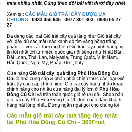
mua nhiều nhất. Cùng theo dõi bài viết dưới đây nhé!
Xem tại:
CÁC MẪU GIỎ TRÁI CÂY ĐƯỢC ƯA
CHUỘNG
- 0933 055 945 - 0977 301 303 - 0936 65 27
27
Đa dạng các loại Giỏ trái cây quà tặng như Giỏ trái cây
với đầy đủ các màu sắc xanh đỏ tím vàng hồng trắng
phấn...... với các thương hiệu Giỏ trái cây chính hãng uy
tín tốt nhất tới từ nhiều quốc gia nổi tiếng như Nhật Bản,
Đài Loan, Thái Lan, Malyasia, Trung Quốc, Việt Nam,
Hàn Quốc, Nga, Mỹ, Pháp, Đức, Italy.....
Cửa hàng
Giỏ trái cây quà tặng Phú Hòa Đông Củ
Chi
là nhà cung cấp & phân phối chính thức các loại Giỏ
trái cây cao cấp chính hiệu, Giỏ trái cây hàng nhập khẩu
chính hãng cho nhiều cửa hàng đại lý lớn ở
Phú Hòa
Đông Củ Chi
và trên toàn quốc giá rẻ ưu đãi. Shop bán
giỏ trái cây Phú Hòa Đông Củ Chi luôn bảo đảm khách
hàng hài lòng nhất. Đừng ngần ngại gọi cho chúng tôi
Các mẫu giỏ trái cây quà tặng đẹp nhất
tại Phú Hòa Đông Củ Chi - 360Fruit