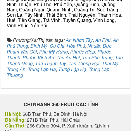
Ninh Thuận, Phú Thọ, Phú Yên, Quảng Bình, Quảng
Nam, Quảng Ngãi, Quảng Ninh, Quảng Trị, Sóc Trăng,
Sơn La, Tây Ninh, Thái Bình, Thái Nguyên, Thanh Hóa,
Huế, Tiền Giang, Trà Vinh, Tuyên Quang, Vĩnh Long,
Vĩnh Phúc, Yên Bái...
Phường/Xã/Thị trấn tags:
An Nhơn Tây
,
An Phú
,
An
Phú Trung
,
Bình Mỹ
,
Củ Chi
,
Hòa Phú
,
Nhuận Đức
,
Phạm Văn Cội
,
Phú Mỹ Hưng
,
Phước Hiệp
,
Phước
Thạnh
,
Phước Vĩnh An
,
Tân An Hội
,
Tân Phú Trung
,
Tân
Thạnh Đông
,
Tân Thạnh Tây
,
Tân Thông Hội
,
Thái Mỹ
,
Trung An
,
Trung Lập Hạ
,
Trung Lập Hạ
,
Trung Lập
Thượng
CHI NHANH 360 FRUIT CÁC TỈNH
Hà Nội:
56B Trần Phú, Ba Đình, Hà Nội
Đà Nẵng:
271B Trần Phú, Hải Châu
Cần Thơ:
266 đường 30/4, P. Xuân khánh, Q.Ninh