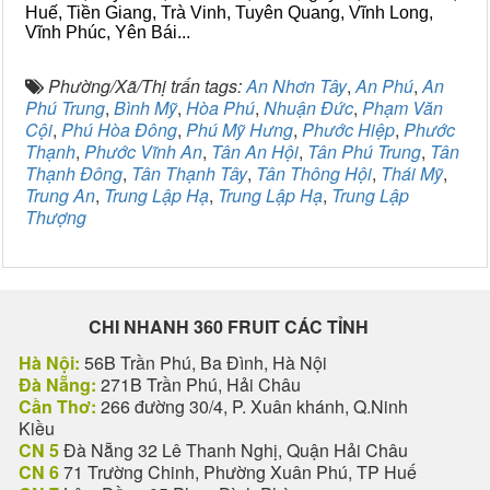
Huế, Tiền Giang, Trà Vinh, Tuyên Quang, Vĩnh Long,
Vĩnh Phúc, Yên Bái...
Phường/Xã/Thị trấn tags:
An Nhơn Tây
,
An Phú
,
An
Phú Trung
,
Bình Mỹ
,
Hòa Phú
,
Nhuận Đức
,
Phạm Văn
Cội
,
Phú Hòa Đông
,
Phú Mỹ Hưng
,
Phước Hiệp
,
Phước
Thạnh
,
Phước Vĩnh An
,
Tân An Hội
,
Tân Phú Trung
,
Tân
Thạnh Đông
,
Tân Thạnh Tây
,
Tân Thông Hội
,
Thái Mỹ
,
Trung An
,
Trung Lập Hạ
,
Trung Lập Hạ
,
Trung Lập
Thượng
CHI NHANH 360 FRUIT CÁC TỈNH
Hà Nội:
56B Trần Phú, Ba Đình, Hà Nội
Đà Nẵng:
271B Trần Phú, Hải Châu
Cần Thơ:
266 đường 30/4, P. Xuân khánh, Q.Ninh
Kiều
CN 5
Đà Nẵng 32 Lê Thanh Nghị, Quận Hải Châu
CN 6
71 Trường Chinh, Phường Xuân Phú, TP Huế