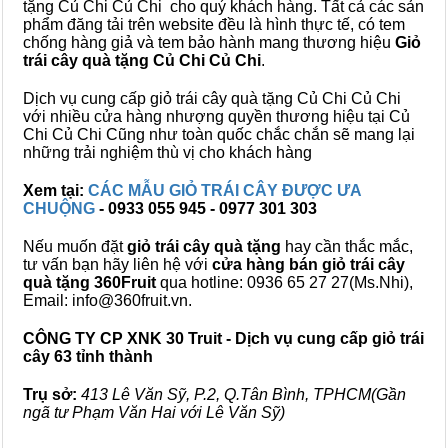
tặng Củ Chi Củ Chi cho quý khách hàng. Tất cả các sản
phẩm đăng tải trên website đều là hình thực tế, có tem
chống hàng giả và tem bảo hành mang thương hiệu
Giỏ
trái cây quà tặng Củ Chi Củ Chi
.
Dịch vụ cung cấp giỏ trái cây quà tặng Củ Chi Củ Chi
với nhiều cửa hàng nhượng quyền thương hiệu tại Củ
Chi Củ Chi Cũng như toàn quốc chắc chắn sẽ mang lại
những trải nghiệm thù vị cho khách hàng
Xem tại:
CÁC MẪU GIỎ TRÁI CÂY ĐƯỢC ƯA
CHUỘNG
- 0933 055 945 - 0977 301 303
Nếu muốn đặt
giỏ trái cây quà tặng
hay cần thắc mắc,
tư vấn bạn hãy liên hệ với
cửa hàng bán
giỏ trái cây
quà tặng
360Fruit
qua hotline: 0936 65 27 27(Ms.Nhi),
Email: info@360fruit.vn.
CÔNG TY CP XNK 30 Truit - Dịch vụ cung cấp giỏ trái
cây 63 tỉnh thành
Trụ sở:
413 Lê Văn Sỹ, P.2, Q.Tân Bình, TPHCM(Gần
ngã tư Phạm Văn Hai với Lê Văn Sỹ)