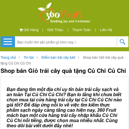
Giỏ Hàng
|
Giới Thiệu
|
Thanh Toán
|
Liên Hệ
Trang chủ
Tin tức
Điểm bán trái cây tươi
Shop bán Giỏ trái cây quà
tặng Củ Chi Củ Chi
Shop bán Giỏ trái cây quà tặng Củ Chi Củ Chi
Bạn đang tìm một địa chỉ uy tín bán trái cây sạch và
an toàn Tại Củ Chi Củ Chi? Bạn lo lắng khi chưa biết
chọn mua tại cửa hàng trái cây tại Củ Chi Củ Chi nào
giá tốt? Để đáp ứng nỗi lo về việc tìm kiếm thực
phẩm sạch ngày càng tăng cao hiện nay, 360 Fruit
mách bạn một cửa hàng trái cây nhập khẩu Củ Chi
Củ Chi nổi tiếng, được chọn mua nhiều nhất. Cùng
theo dõi bài viết dưới đây nhé!