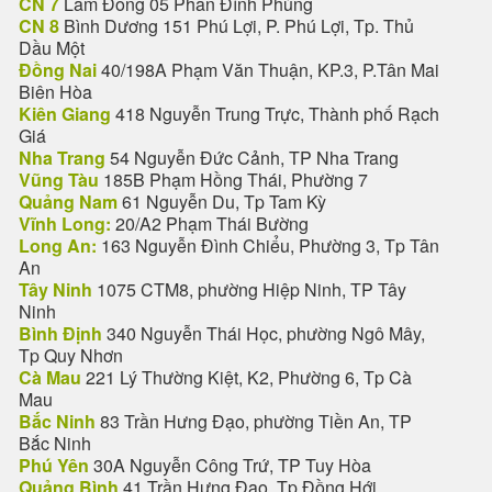
CN 7
Lâm Đồng 05 Phan Đình Phùng
CN 8
Bình Dương 151 Phú Lợi, P. Phú Lợi, Tp. Thủ
Dầu Một
Đồng Nai
40/198A Phạm Văn Thuận, KP.3, P.Tân Mai
Biên Hòa
Kiên Giang
418 Nguyễn Trung Trực, Thành phố Rạch
Giá
Nha Trang
54 Nguyễn Đức Cảnh, TP Nha Trang
Vũng Tàu
185B Phạm Hồng Thái, Phường 7
Quảng Nam
61 Nguyễn Du, Tp Tam Kỳ
Vĩnh Long:
20/A2 Phạm Thái Bường
Long An:
163 Nguyễn Đình Chiểu, Phường 3, Tp Tân
An
Tây Ninh
1075 CTM8, phường Hiệp Ninh, TP Tây
Ninh
Bình Định
340 Nguyễn Thái Học, phường Ngô Mây,
Tp Quy Nhơn
Cà Mau
221 Lý Thường Kiệt, K2, Phường 6, Tp Cà
Mau
Bắc Ninh
83 Trần Hưng Đạo, phường Tiền An, TP
Bắc Ninh
Phú Yên
30A Nguyễn Công Trứ, TP Tuy Hòa
Quảng Bình
41 Trần Hưng Đạo, Tp Đồng Hới