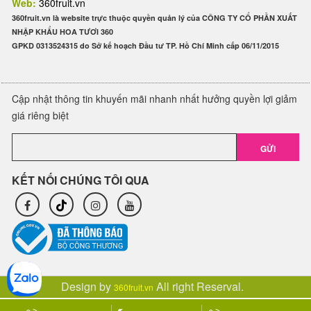
Web:
360fruit.vn
360fruit.vn là website trực thuộc quyền quản lý của CÔNG TY CỔ PHẦN XUẤT
NHẬP KHẨU HOA TƯƠI 360
GPKD 0313524315 do Sở kế hoạch Đầu tư TP. Hồ Chí Minh cấp 06/11/2015
Cập nhật thông tin khuyến mãi nhanh nhất hưởng quyền lợi giảm
giá riêng biệt
GỬI
KẾT NỐI CHÚNG TÔI QUA
Design by
All right Reserval.
360fruit.vn