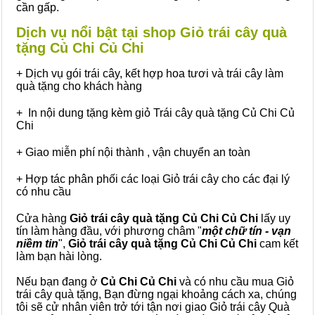
cần gấp.
Dịch vụ nổi bật tại shop Giỏ trái cây quà
tặng Củ Chi Củ Chi
+ Dịch vụ gói trái cây, kết hợp hoa tươi và trái cây làm
quà tặng cho khách hàng
+ In nội dung tặng kèm giỏ Trái cây quà tặng Củ Chi Củ
Chi
+ Giao miễn phí nội thành , vận chuyển an toàn
+ Hợp tác phân phối các loại Giỏ trái cây cho các đại lý
có nhu cầu
Cửa hàng
Giỏ trái cây quà tặng Củ Chi Củ Chi
lấy uy
tín làm hàng đầu, với phương châm "
một chữ tín - vạn
niềm tin
",
Giỏ trái cây
quà tặng
Củ Chi Củ Chi
cam kết
làm bạn hài lòng.
Nếu bạn đang ở
Củ Chi Củ Chi
và có nhu cầu mua Giỏ
trái cây quà tặng, Bạn đừng ngại khoảng cách xa, chúng
tôi sẽ cử nhân viên trở tới tận nơi giao Giỏ trái cây Quà