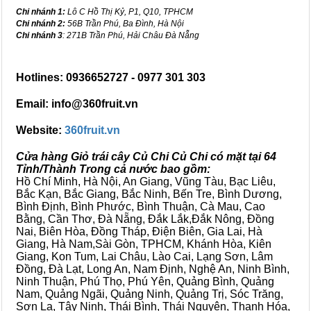
Chi nhánh 1:
Lô C Hồ Thị Kỷ, P1, Q10, TPHCM
Chi nhánh 2:
56B Trần Phú, Ba Đình, Hà Nội
Chi nhánh 3
: 271B Trần Phú, Hải Châu Đà Nẵng
Hotlines: 0936652727 - 0977 301 303
Email: info@360fruit.vn
Website:
360fruit.vn
Cửa hàng Giỏ trái cây Củ Chi Củ Chi có mặt tại 64
Tỉnh/Thành Trong cả nước bao gồm:
Hồ Chí Minh, Hà Nội, An Giang, Vũng Tàu, Bạc Liêu,
Bắc Kạn, Bắc Giang, Bắc Ninh, Bến Tre, Bình Dương,
Bình Định, Bình Phước, Bình Thuận, Cà Mau, Cao
Bằng, Cần Thơ, Đà Nẵng, Đắk Lắk,Đắk Nông, Đồng
Nai, Biên Hòa, Đồng Tháp, Điện Biên, Gia Lai, Hà
Giang, Hà Nam,Sài Gòn, TPHCM, Khánh Hòa, Kiên
Giang, Kon Tum, Lai Châu, Lào Cai, Lạng Sơn, Lâm
Đồng, Đà Lạt, Long An, Nam Định, Nghệ An, Ninh Bình,
Ninh Thuận, Phú Thọ, Phú Yên, Quảng Bình, Quảng
Nam, Quảng Ngãi, Quảng Ninh, Quảng Trị, Sóc Trăng,
Sơn La, Tây Ninh, Thái Bình, Thái Nguyên, Thanh Hóa,