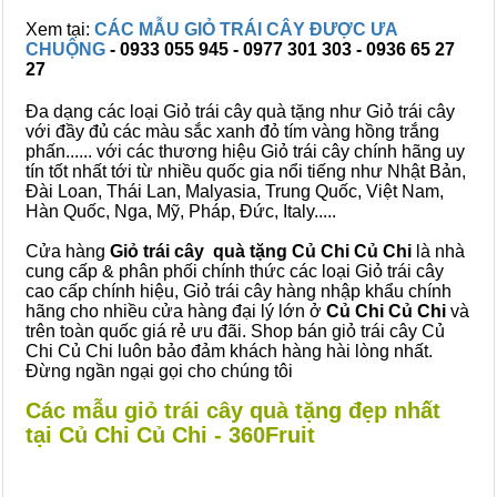
Xem tại:
CÁC MẪU GIỎ TRÁI CÂY ĐƯỢC ƯA
CHUỘNG
- 0933 055 945 - 0977 301 303 - 0936 65 27
27
Đa dạng các loại Giỏ trái cây quà tặng như Giỏ trái cây
với đầy đủ các màu sắc xanh đỏ tím vàng hồng trắng
phấn...... với các thương hiệu Giỏ trái cây chính hãng uy
tín tốt nhất tới từ nhiều quốc gia nổi tiếng như Nhật Bản,
Đài Loan, Thái Lan, Malyasia, Trung Quốc, Việt Nam,
Hàn Quốc, Nga, Mỹ, Pháp, Đức, Italy.....
Cửa hàng
Giỏ trái cây quà tặng Củ Chi Củ Chi
là nhà
cung cấp & phân phối chính thức các loại Giỏ trái cây
cao cấp chính hiệu, Giỏ trái cây hàng nhập khẩu chính
hãng cho nhiều cửa hàng đại lý lớn ở
Củ Chi Củ Chi
và
trên toàn quốc giá rẻ ưu đãi. Shop bán giỏ trái cây Củ
Chi Củ Chi luôn bảo đảm khách hàng hài lòng nhất.
Đừng ngần ngại gọi cho chúng tôi
Các mẫu giỏ trái cây quà tặng đẹp nhất
tại Củ Chi Củ Chi - 360Fruit