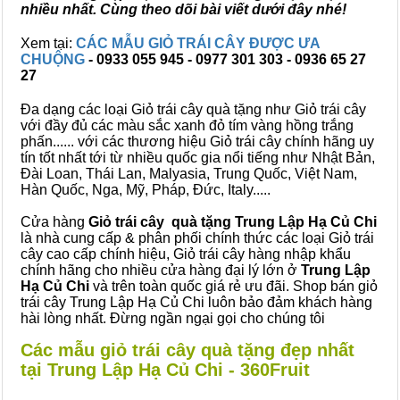
nhiều nhất. Cùng theo dõi bài viết dưới đây nhé!
Xem tại:
CÁC MẪU GIỎ TRÁI CÂY ĐƯỢC ƯA
CHUỘNG
- 0933 055 945 - 0977 301 303 - 0936 65 27
27
Đa dạng các loại Giỏ trái cây quà tặng như Giỏ trái cây
với đầy đủ các màu sắc xanh đỏ tím vàng hồng trắng
phấn...... với các thương hiệu Giỏ trái cây chính hãng uy
tín tốt nhất tới từ nhiều quốc gia nổi tiếng như Nhật Bản,
Đài Loan, Thái Lan, Malyasia, Trung Quốc, Việt Nam,
Hàn Quốc, Nga, Mỹ, Pháp, Đức, Italy.....
Cửa hàng
Giỏ trái cây quà tặng Trung Lập Hạ Củ Chi
là nhà cung cấp & phân phối chính thức các loại Giỏ trái
cây cao cấp chính hiệu, Giỏ trái cây hàng nhập khẩu
chính hãng cho nhiều cửa hàng đại lý lớn ở
Trung Lập
Hạ Củ Chi
và trên toàn quốc giá rẻ ưu đãi. Shop bán giỏ
trái cây Trung Lập Hạ Củ Chi luôn bảo đảm khách hàng
hài lòng nhất. Đừng ngần ngại gọi cho chúng tôi
Các mẫu giỏ trái cây quà tặng đẹp nhất
tại Trung Lập Hạ Củ Chi - 360Fruit