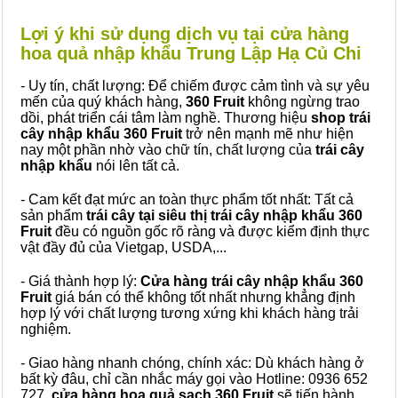
Lợi ý khi sử dụng dịch vụ tại cửa hàng
hoa quả nhập khẩu Trung Lập Hạ Củ Chi
- Uy tín, chất lượng: Để chiếm được cảm tình và sự yêu
mến của quý khách hàng,
360 Fruit
không ngừng trao
dồi, phát triển cái tâm làm nghề. Thương hiệu
shop trái
cây nhập khẩu 360 Fruit
trở nên mạnh mẽ như hiện
nay một phần nhờ vào chữ tín, chất lượng của
trái cây
nhập khẩu
nói lên tất cả.
- Cam kết đạt mức an toàn thực phẩm tốt nhất: Tất cả
sản phẩm
trái cây tại siêu thị trái cây nhập khẩu 360
Fruit
đều có nguồn gốc rõ ràng và được kiểm định thực
vật đầy đủ của Vietgap, USDA,...
- Giá thành hợp lý:
Cửa hàng trái cây nhập khẩu 360
Fruit
giá bán có thể không tốt nhất nhưng khẳng định
hợp lý với chất lượng tương xứng khi khách hàng trải
nghiệm.
- Giao hàng nhanh chóng, chính xác: Dù khách hàng ở
bất kỳ đâu, chỉ cần nhắc máy gọi vào Hotline: 0936 652
727,
cửa hàng hoa quả sạch 360 Fruit
sẽ tiến hành