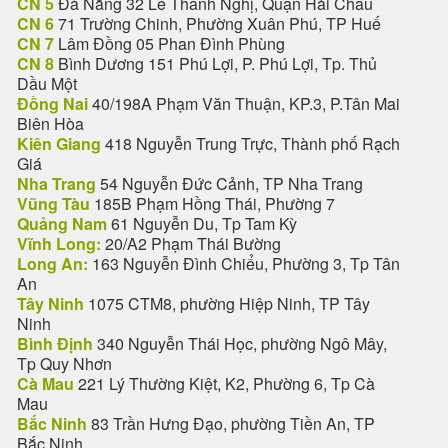
CN 5
Đà Nẵng 32 Lê Thanh Nghị, Quận Hải Châu
CN 6
71 Trường Chinh, Phường Xuân Phú, TP Huế
CN 7
Lâm Đồng 05 Phan Đình Phùng
CN 8
Bình Dương 151 Phú Lợi, P. Phú Lợi, Tp. Thủ
Dầu Một
Đồng Nai
40/198A Phạm Văn Thuận, KP.3, P.Tân Mai
Biên Hòa
Kiên Giang
418 Nguyễn Trung Trực, Thành phố Rạch
Giá
Nha Trang
54 Nguyễn Đức Cảnh, TP Nha Trang
Vũng Tàu
185B Phạm Hồng Thái, Phường 7
Quảng Nam
61 Nguyễn Du, Tp Tam Kỳ
Vĩnh Long:
20/A2 Phạm Thái Bường
Long An:
163 Nguyễn Đình Chiểu, Phường 3, Tp Tân
An
Tây Ninh
1075 CTM8, phường Hiệp Ninh, TP Tây
Ninh
Bình Định
340 Nguyễn Thái Học, phường Ngô Mây,
Tp Quy Nhơn
Cà Mau
221 Lý Thường Kiệt, K2, Phường 6, Tp Cà
Mau
Bắc Ninh
83 Trần Hưng Đạo, phường Tiền An, TP
Bắc Ninh