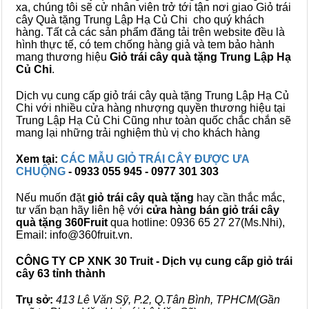
xa, chúng tôi sẽ cử nhân viên trở tới tận nơi giao Giỏ trái
cây Quà tặng Trung Lập Hạ Củ Chi cho quý khách
hàng. Tất cả các sản phẩm đăng tải trên website đều là
hình thực tế, có tem chống hàng giả và tem bảo hành
mang thương hiệu
Giỏ trái cây quà tặng Trung Lập Hạ
Củ Chi
.
Dịch vụ cung cấp giỏ trái cây quà tặng Trung Lập Hạ Củ
Chi với nhiều cửa hàng nhượng quyền thương hiệu tại
Trung Lập Hạ Củ Chi Cũng như toàn quốc chắc chắn sẽ
mang lại những trải nghiệm thù vị cho khách hàng
Xem tại:
CÁC MẪU GIỎ TRÁI CÂY ĐƯỢC ƯA
CHUỘNG
- 0933 055 945 - 0977 301 303
Nếu muốn đặt
giỏ trái cây quà tặng
hay cần thắc mắc,
tư vấn bạn hãy liên hệ với
cửa hàng bán
giỏ trái cây
quà tặng
360Fruit
qua hotline: 0936 65 27 27(Ms.Nhi),
Email: info@360fruit.vn.
CÔNG TY CP XNK 30 Truit - Dịch vụ cung cấp giỏ trái
cây 63 tỉnh thành
Trụ sở:
413 Lê Văn Sỹ, P.2, Q.Tân Bình, TPHCM(Gần