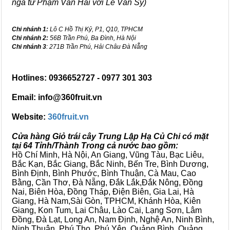
ngã tư Phạm Văn Hai với Lê Văn Sỹ)
Chi nhánh 1:
Lô C Hồ Thị Kỷ, P1, Q10, TPHCM
Chi nhánh 2:
56B Trần Phú, Ba Đình, Hà Nội
Chi nhánh 3
: 271B Trần Phú, Hải Châu Đà Nẵng
Hotlines: 0936652727 - 0977 301 303
Email: info@360fruit.vn
Website:
360fruit.vn
Cửa hàng Giỏ trái cây Trung Lập Hạ Củ Chi có mặt
tại 64 Tỉnh/Thành Trong cả nước bao gồm:
Hồ Chí Minh, Hà Nội, An Giang, Vũng Tàu, Bạc Liêu,
Bắc Kạn, Bắc Giang, Bắc Ninh, Bến Tre, Bình Dương,
Bình Định, Bình Phước, Bình Thuận, Cà Mau, Cao
Bằng, Cần Thơ, Đà Nẵng, Đắk Lắk,Đắk Nông, Đồng
Nai, Biên Hòa, Đồng Tháp, Điện Biên, Gia Lai, Hà
Giang, Hà Nam,Sài Gòn, TPHCM, Khánh Hòa, Kiên
Giang, Kon Tum, Lai Châu, Lào Cai, Lạng Sơn, Lâm
Đồng, Đà Lạt, Long An, Nam Định, Nghệ An, Ninh Bình,
Ninh Thuận, Phú Thọ, Phú Yên, Quảng Bình, Quảng