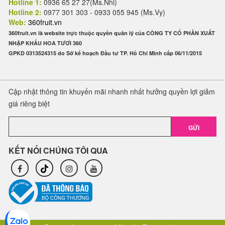
Hotline 1:
0936 65 27 27(Ms.Nhi)
Hotline 2:
0977 301 303 - 0933 055 945 (Ms.Vy)
Web:
360fruit.vn
360fruit.vn là website trực thuộc quyền quản lý của CÔNG TY CỔ PHẦN XUẤT
NHẬP KHẨU HOA TƯƠI 360
GPKD 0313524315 do Sở kế hoạch Đầu tư TP. Hồ Chí Minh cấp 06/11/2015
Cập nhật thông tin khuyến mãi nhanh nhất hưởng quyền lợi giảm
giá riêng biệt
GỬI
KẾT NỐI CHÚNG TÔI QUA