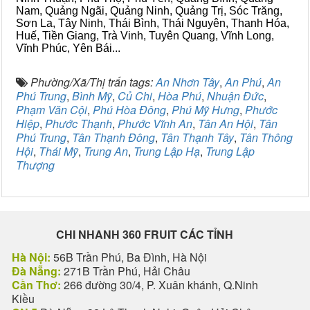
Nam, Quảng Ngãi, Quảng Ninh, Quảng Trị, Sóc Trăng,
Sơn La, Tây Ninh, Thái Bình, Thái Nguyên, Thanh Hóa,
Huế, Tiền Giang, Trà Vinh, Tuyên Quang, Vĩnh Long,
Vĩnh Phúc, Yên Bái...
Phường/Xã/Thị trấn tags:
An Nhơn Tây
,
An Phú
,
An
Phú Trung
,
Bình Mỹ
,
Củ Chi
,
Hòa Phú
,
Nhuận Đức
,
Phạm Văn Cội
,
Phú Hòa Đông
,
Phú Mỹ Hưng
,
Phước
Hiệp
,
Phước Thạnh
,
Phước Vĩnh An
,
Tân An Hội
,
Tân
Phú Trung
,
Tân Thạnh Đông
,
Tân Thạnh Tây
,
Tân Thông
Hội
,
Thái Mỹ
,
Trung An
,
Trung Lập Hạ
,
Trung Lập
Thượng
CHI NHANH 360 FRUIT CÁC TỈNH
Hà Nội:
56B Trần Phú, Ba Đình, Hà Nội
Đà Nẵng:
271B Trần Phú, Hải Châu
Cần Thơ:
266 đường 30/4, P. Xuân khánh, Q.Ninh
Kiều