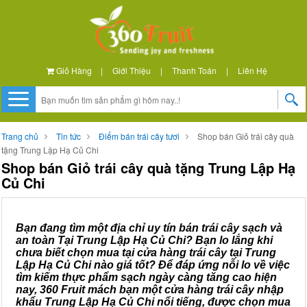
Giỏ Hàng
|
Giới Thiệu
|
Thanh Toán
|
Liên Hệ
Trang chủ
Tin tức
Điểm bán trái cây tươi
Shop bán Giỏ trái cây quà
tặng Trung Lập Hạ Củ Chi
Shop bán Giỏ trái cây quà tặng Trung Lập Hạ
Củ Chi
Bạn đang tìm một địa chỉ uy tín bán trái cây sạch và
an toàn Tại Trung Lập Hạ Củ Chi? Bạn lo lắng khi
chưa biết chọn mua tại cửa hàng trái cây tại Trung
Lập Hạ Củ Chi nào giá tốt? Để đáp ứng nỗi lo về việc
tìm kiếm thực phẩm sạch ngày càng tăng cao hiện
nay, 360 Fruit mách bạn một cửa hàng trái cây nhập
khẩu Trung Lập Hạ Củ Chi nổi tiếng, được chọn mua