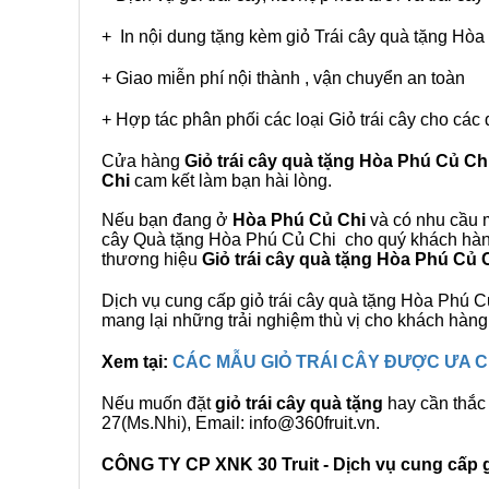
+ In nội dung tặng kèm giỏ Trái cây quà tặng Hò
+ Giao miễn phí nội thành , vận chuyển an toàn
+ Hợp tác phân phối các loại Giỏ trái cây cho các 
Cửa hàng
Giỏ trái cây quà tặng Hòa Phú Củ Ch
Chi
cam kết làm bạn hài lòng.
Nếu bạn đang ở
Hòa Phú Củ Chi
và có nhu cầu m
cây Quà tặng Hòa Phú Củ Chi cho quý khách hàng.
thương hiệu
Giỏ trái cây quà tặng Hòa Phú Củ 
Dịch vụ cung cấp giỏ trái cây quà tặng Hòa Phú
mang lại những trải nghiệm thù vị cho khách hàng
Xem tại:
CÁC MẪU GIỎ TRÁI CÂY ĐƯỢC ƯA
Nếu muốn đặt
giỏ trái cây quà tặng
hay cần thắc 
27(Ms.Nhi), Email: info@360fruit.vn.
CÔNG TY CP XNK 30 Truit - Dịch vụ cung cấp gi