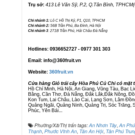
Trụ sở:
413 Lê Văn Sỹ, P.2, Q.Tân Bình, TPHCM(
Chi nhánh 1:
Lô C Hồ Thị Kỷ, P1, Q10, TPHCM
Chi nhánh 2:
56B Trần Phú, Ba Đình, Hà Nội
Chi nhánh 3
: 271B Trần Phú, Hải Châu Đà Nẵng
Hotlines: 0936652727 - 0977 301 303
Email: info@360fruit.vn
Website:
360fruit.vn
Cửa hàng Giỏ trái cây Hòa Phú Củ Chi có mặt 
Hồ Chí Minh, Hà Nội, An Giang, Vũng Tàu, Bạc L
Bằng, Cần Thơ, Đà Nẵng, Đắk Lắk,Đắk Nông, Đồn
Kon Tum, Lai Châu, Lào Cai, Lạng Sơn, Lâm Đồn
Quảng Ngãi, Quảng Ninh, Quảng Trị, Sóc Trăng, S
Phúc, Yên Bái...
Phường/Xã/Thị trấn tags:
An Nhơn Tây
,
An Phú
Thạnh
,
Phước Vĩnh An
,
Tân An Hội
,
Tân Phú Trun