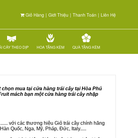
Giỏ Hàng
|
Giới Thiệu
|
Thanh Toán
|
Liên Hệ
I CÂY THEO DỊP
HOA TẶNG KÈM
QUÀ TẶNG KÈM
t chọn mua tại cửa hàng trái cây tại Hòa Phú
Fruit mách bạn một cửa hàng trái cây nhập
.... với các thương hiệu Giỏ trái cây chính hãng
Hàn Quốc, Nga, Mỹ, Pháp, Đức, Italy.....