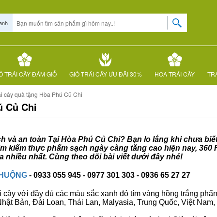
anh
Ỏ TRÁI CÂY ĐÁM GIỖ
GIỎ TRÁI CÂY ƯU ĐÃI 30%
HOA TRÁI CÂY
TRÁ
ái cây quà tặng Hòa Phú Củ Chi
ú Củ Chi
ạch và an toàn Tại Hòa Phú Củ Chi? Bạn lo lắng khi chưa biế
 tìm kiếm thực phẩm sạch ngày càng tăng cao hiện nay, 360 
nhiều nhất. Cùng theo dõi bài viết dưới đây nhé!
CHUỘNG
- 0933 055 945 - 0977 301 303 - 0936 65 27 27
i cây với đầy đủ các màu sắc xanh đỏ tím vàng hồng trắng phấn..
ư Nhật Bản, Đài Loan, Thái Lan, Malyasia, Trung Quốc, Việt Nam, 