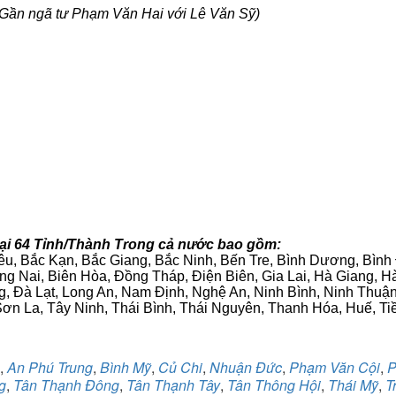
Gần ngã tư Phạm Văn Hai với Lê Văn Sỹ)
tại 64 Tỉnh/Thành Trong cả nước bao gồm:
iêu, Bắc Kạn, Bắc Giang, Bắc Ninh, Bến Tre, Bình Dương, Bìn
g Nai, Biên Hòa, Đồng Tháp, Điện Biên, Gia Lai, Hà Giang,
g, Đà Lạt, Long An, Nam Định, Nghệ An, Ninh Bình, Ninh Thuậ
ơn La, Tây Ninh, Thái Bình, Thái Nguyên, Thanh Hóa, Huế, Ti
,
An Phú Trung
,
Bình Mỹ
,
Củ Chi
,
Nhuận Đức
,
Phạm Văn Cội
,
P
g
,
Tân Thạnh Đông
,
Tân Thạnh Tây
,
Tân Thông Hội
,
Thái Mỹ
,
T