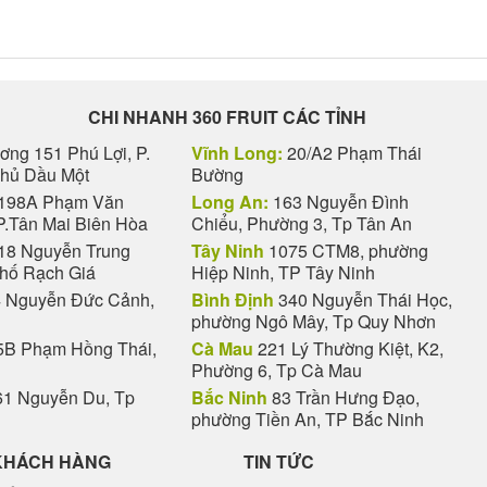
CHI NHANH 360 FRUIT CÁC TỈNH
ng 151 Phú Lợi, P.
Vĩnh Long:
20/A2 Phạm Thái
Thủ Dầu Một
Bường
198A Phạm Văn
Long An:
163 Nguyễn Đình
P.Tân Mai Biên Hòa
Chiểu, Phường 3, Tp Tân An
18 Nguyễn Trung
Tây Ninh
1075 CTM8, phường
phố Rạch Giá
Hiệp Ninh, TP Tây Ninh
 Nguyễn Đức Cảnh,
Bình Định
340 Nguyễn Thái Học,
phường Ngô Mây, Tp Quy Nhơn
B Phạm Hồng Thái,
Cà Mau
221 Lý Thường Kiệt, K2,
Phường 6, Tp Cà Mau
1 Nguyễn Du, Tp
Bắc Ninh
83 Trần Hưng Đạo,
phường Tiền An, TP Bắc Ninh
KHÁCH HÀNG
TIN TỨC