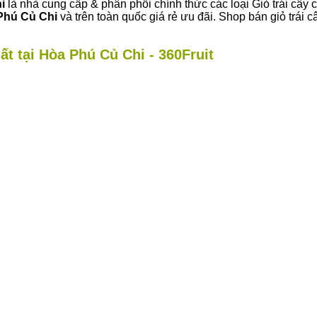
i
là nhà cung cấp & phân phối chính thức các loại Giỏ trái cây 
Phú Củ Chi
và trên toàn quốc giá rẻ ưu đãi. Shop bán giỏ trá
ất tại Hòa Phú Củ Chi - 360Fruit