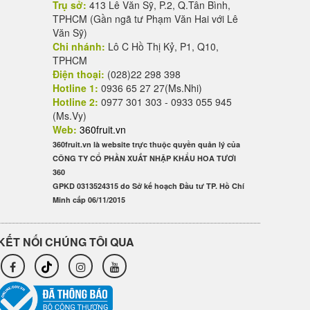
Trụ sở:
413 Lê Văn Sỹ, P.2, Q.Tân Bình,
TPHCM (Gần ngã tư Phạm Văn Hai với Lê
Văn Sỹ)
Chi nhánh:
Lô C Hồ Thị Kỷ, P1, Q10,
TPHCM
Điện thoại:
(028)22 298 398
Hotline 1:
0936 65 27 27(Ms.Nhi)
Hotline 2:
0977 301 303 - 0933 055 945
(Ms.Vy)
Web:
360fruit.vn
360fruit.vn là website trực thuộc quyền quản lý của
CÔNG TY CỔ PHẦN XUẤT NHẬP KHẨU HOA TƯƠI
360
GPKD 0313524315 do Sở kế hoạch Đầu tư TP. Hồ Chí
Minh cấp 06/11/2015
KẾT NỐI CHÚNG TÔI QUA