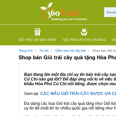
Tìm nh
GIỎ TRÁI CÂY SINH NHẬT
GIỎ TRÁI CÂY KHAI TRƯƠNG
GI
Trang chủ
Tin tức
Điểm bán trái cây tươi
Shop bán Giỏ tr
Shop bán Giỏ trái cây quà tặng Hòa Ph
Bạn đang tìm một địa chỉ uy tín bán trái cây s
Củ Chi nào giá tốt? Để đáp ứng nỗi lo về việc
khẩu Hòa Phú Củ Chi nổi tiếng, được chọn mua 
Xem tại:
CÁC MẪU GIỎ TRÁI CÂY ĐƯỢC ƯA 
Đa dạng các loại Giỏ trái cây quà tặng như Giỏ trá
uy tín tốt nhất tới từ nhiều quốc gia nổi tiếng nh