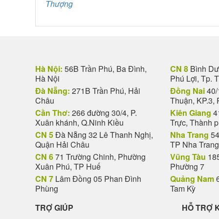
Thượng
Hà Nội:
56B Trần Phú, Ba Đình,
CN 8
Bình Dươ
Hà Nội
Phú Lợi, Tp. 
Đà Nẵng:
271B Trần Phú, Hải
Đồng Nai
40/
Châu
Thuận, KP.3, 
Cần Thơ:
266 đường 30/4, P.
Kiên Giang
4
Xuân khánh, Q.Ninh Kiều
Trực, Thành 
CN 5
Đà Nẵng 32 Lê Thanh Nghị,
Nha Trang
54
Quận Hải Châu
TP Nha Trang
CN 6
71 Trường Chinh, Phường
Vũng Tàu
185
Xuân Phú, TP Huế
Phường 7
CN 7
Lâm Đồng 05 Phan Đình
Quảng Nam
6
Phùng
Tam Kỳ
TRỢ GIÚP
HỖ TRỢ 