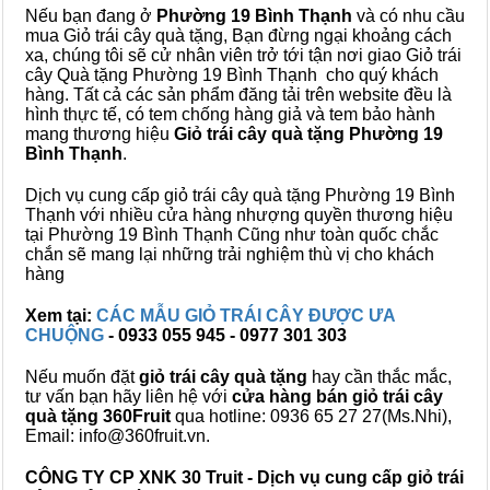
Nếu bạn đang ở
Phường 19 Bình Thạnh
và có nhu cầu
mua Giỏ trái cây quà tặng, Bạn đừng ngại khoảng cách
xa, chúng tôi sẽ cử nhân viên trở tới tận nơi giao Giỏ trái
cây Quà tặng Phường 19 Bình Thạnh cho quý khách
hàng. Tất cả các sản phẩm đăng tải trên website đều là
hình thực tế, có tem chống hàng giả và tem bảo hành
mang thương hiệu
Giỏ trái cây quà tặng Phường 19
Bình Thạnh
.
Dịch vụ cung cấp giỏ trái cây quà tặng Phường 19 Bình
Thạnh với nhiều cửa hàng nhượng quyền thương hiệu
tại Phường 19 Bình Thạnh Cũng như toàn quốc chắc
chắn sẽ mang lại những trải nghiệm thù vị cho khách
hàng
Xem tại:
CÁC MẪU GIỎ TRÁI CÂY ĐƯỢC ƯA
CHUỘNG
- 0933 055 945 - 0977 301 303
Nếu muốn đặt
giỏ trái cây quà tặng
hay cần thắc mắc,
tư vấn bạn hãy liên hệ với
cửa hàng bán
giỏ trái cây
quà tặng
360Fruit
qua hotline: 0936 65 27 27(Ms.Nhi),
Email: info@360fruit.vn.
CÔNG TY CP XNK 30 Truit - Dịch vụ cung cấp giỏ trái