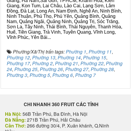
Giang, Hà Nam,Sài Gòn, TPHCM, Khánh Hòa, Kiên
Giang, Kon Tum, Lai Châu, Lào Cai, Lạng Sơn, Lâm
Đồng, Đà Lạt, Long An, Nam Định, Nghệ An, Ninh Bình,
Ninh Thuận, Phú Thọ, Phú Yên, Quảng Bình, Quảng
Nam, Quảng Ngãi, Quảng Ninh, Quảng Trị, Sóc Trăng,
Sơn La, Tây Ninh, Thái Bình, Thái Nguyên, Thanh Hóa,
Huế, Tiền Giang, Trà Vinh, Tuyên Quang, Vĩnh Long,
Vĩnh Phúc, Yên Bái...
Phường/Xã/Thị trấn tags:
Phường 1
,
Phường 11
,
Phường 12
,
Phường 13
,
Phường 14
,
Phường 15
,
Phường 17
,
Phường 2
,
Phường 21
,
Phường 22
,
Phường
24
,
Phường 25
,
Phường 26
,
Phường 27
,
Phường 28
,
Phường 3
,
Phường 5
,
Phường 6
,
Phường 7
CHI NHANH 360 FRUIT CÁC TỈNH
Hà Nội:
56B Trần Phú, Ba Đình, Hà Nội
Đà Nẵng:
271B Trần Phú, Hải Châu
Cần Thơ:
266 đường 30/4, P. Xuân khánh, Q.Ninh