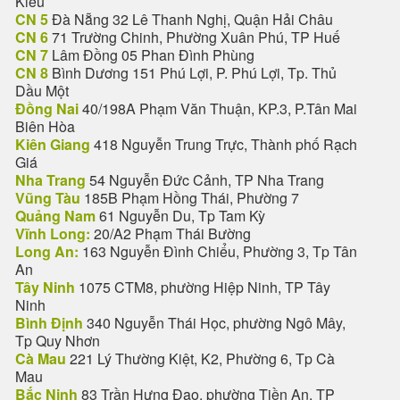
Kiều
CN 5
Đà Nẵng 32 Lê Thanh Nghị, Quận Hải Châu
CN 6
71 Trường Chinh, Phường Xuân Phú, TP Huế
CN 7
Lâm Đồng 05 Phan Đình Phùng
CN 8
Bình Dương 151 Phú Lợi, P. Phú Lợi, Tp. Thủ
Dầu Một
Đồng Nai
40/198A Phạm Văn Thuận, KP.3, P.Tân Mai
Biên Hòa
Kiên Giang
418 Nguyễn Trung Trực, Thành phố Rạch
Giá
Nha Trang
54 Nguyễn Đức Cảnh, TP Nha Trang
Vũng Tàu
185B Phạm Hồng Thái, Phường 7
Quảng Nam
61 Nguyễn Du, Tp Tam Kỳ
Vĩnh Long:
20/A2 Phạm Thái Bường
Long An:
163 Nguyễn Đình Chiểu, Phường 3, Tp Tân
An
Tây Ninh
1075 CTM8, phường Hiệp Ninh, TP Tây
Ninh
Bình Định
340 Nguyễn Thái Học, phường Ngô Mây,
Tp Quy Nhơn
Cà Mau
221 Lý Thường Kiệt, K2, Phường 6, Tp Cà
Mau
Bắc Ninh
83 Trần Hưng Đạo, phường Tiền An, TP