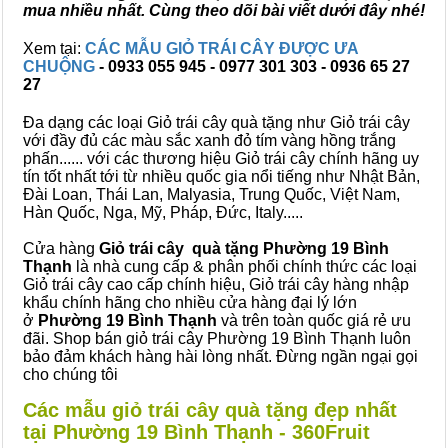
mua nhiều nhất. Cùng theo dõi bài viết dưới đây nhé!
Xem tại:
CÁC MẪU GIỎ TRÁI CÂY ĐƯỢC ƯA
CHUỘNG
- 0933 055 945 - 0977 301 303 - 0936 65 27
27
Đa dạng các loại Giỏ trái cây quà tặng như Giỏ trái cây
với đầy đủ các màu sắc xanh đỏ tím vàng hồng trắng
phấn...... với các thương hiệu Giỏ trái cây chính hãng uy
tín tốt nhất tới từ nhiều quốc gia nổi tiếng như Nhật Bản,
Đài Loan, Thái Lan, Malyasia, Trung Quốc, Việt Nam,
Hàn Quốc, Nga, Mỹ, Pháp, Đức, Italy.....
Cửa hàng
Giỏ trái cây quà tặng Phường 19 Bình
Thạnh
là nhà cung cấp & phân phối chính thức các loại
Giỏ trái cây cao cấp chính hiệu, Giỏ trái cây hàng nhập
khẩu chính hãng cho nhiều cửa hàng đại lý lớn
ở
Phường 19 Bình Thạnh
và trên toàn quốc giá rẻ ưu
đãi. Shop bán giỏ trái cây Phường 19 Bình Thạnh luôn
bảo đảm khách hàng hài lòng nhất. Đừng ngần ngại gọi
cho chúng tôi
Các mẫu giỏ trái cây quà tặng đẹp nhất
tại Phường 19 Bình Thạnh - 360Fruit