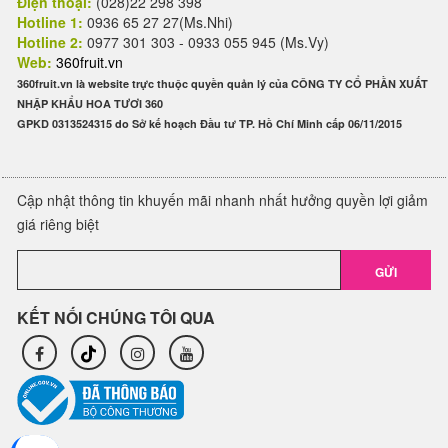
Điện thoại:
(028)22 298 398
Hotline 1:
0936 65 27 27(Ms.Nhi)
Hotline 2:
0977 301 303 - 0933 055 945 (Ms.Vy)
Web:
360fruit.vn
360fruit.vn là website trực thuộc quyền quản lý của CÔNG TY CỔ PHẦN XUẤT
NHẬP KHẨU HOA TƯƠI 360
GPKD 0313524315 do Sở kế hoạch Đầu tư TP. Hồ Chí Minh cấp 06/11/2015
Cập nhật thông tin khuyến mãi nhanh nhất hưởng quyền lợi giảm
giá riêng biệt
GỬI
KẾT NỐI CHÚNG TÔI QUA