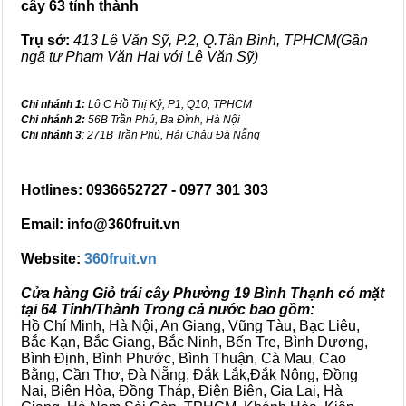
cây 63 tỉnh thành
Trụ sở:
413 Lê Văn Sỹ, P.2, Q.Tân Bình, TPHCM(Gần
ngã tư Phạm Văn Hai với Lê Văn Sỹ)
Chi nhánh 1:
Lô C Hồ Thị Kỷ, P1, Q10, TPHCM
Chi nhánh 2:
56B Trần Phú, Ba Đình, Hà Nội
Chi nhánh 3
: 271B Trần Phú, Hải Châu Đà Nẵng
Hotlines: 0936652727 - 0977 301 303
Email: info@360fruit.vn
Website:
360fruit.vn
Cửa hàng Giỏ trái cây Phường 19 Bình Thạnh có mặt
tại 64 Tỉnh/Thành Trong cả nước bao gồm:
Hồ Chí Minh, Hà Nội, An Giang, Vũng Tàu, Bạc Liêu,
Bắc Kạn, Bắc Giang, Bắc Ninh, Bến Tre, Bình Dương,
Bình Định, Bình Phước, Bình Thuận, Cà Mau, Cao
Bằng, Cần Thơ, Đà Nẵng, Đắk Lắk,Đắk Nông, Đồng
Nai, Biên Hòa, Đồng Tháp, Điện Biên, Gia Lai, Hà