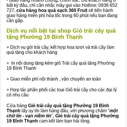
- Giao hàng nhanh chóng, chính xác: Dù khách hàng ở
bất kỳ đâu, chỉ cần nhắc máy gọi vào Hotline: 0936 652
727,
cửa hàng hoa quả sạch 360 Fruit
sẽ tiến hành
giao hàng miễn phí hỏa tốc trong 60 phút nếu bạn đang
cần gấp.
Dịch vụ nổi bật tại shop Giỏ trái cây quà
tặng Phường 19 Bình Thạnh
+ Dịch vụ gói trái cây, kết hợp hoa tươi và trái cây làm
quà tặng cho khách hàng
+ In nội dung tặng kèm giỏ Trái cây quà tặng Phường
19 Bình Thạnh
+ Giao miễn phí nội thành , vận chuyển an toàn
+ Hợp tác phân phối các loại Giỏ trái cây cho các đại lý
có nhu cầu
Cửa hàng
Giỏ trái cây quà tặng Phường 19 Bình
Thạnh
lấy uy tín làm hàng đầu, với phương châm "
một
chữ tín - vạn niềm tin
",
Giỏ trái cây
quà tặng
Phường
19 Bình Thạnh
cam kết làm bạn hài lòng.