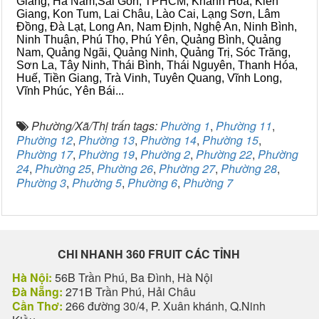
Giang, Hà Nam,Sài Gòn, TPHCM, Khánh Hòa, Kiên
Giang, Kon Tum, Lai Châu, Lào Cai, Lạng Sơn, Lâm
Đồng, Đà Lạt, Long An, Nam Định, Nghệ An, Ninh Bình,
Ninh Thuận, Phú Thọ, Phú Yên, Quảng Bình, Quảng
Nam, Quảng Ngãi, Quảng Ninh, Quảng Trị, Sóc Trăng,
Sơn La, Tây Ninh, Thái Bình, Thái Nguyên, Thanh Hóa,
Huế, Tiền Giang, Trà Vinh, Tuyên Quang, Vĩnh Long,
Vĩnh Phúc, Yên Bái...
Phường/Xã/Thị trấn tags:
Phường 1
,
Phường 11
,
Phường 12
,
Phường 13
,
Phường 14
,
Phường 15
,
Phường 17
,
Phường 19
,
Phường 2
,
Phường 22
,
Phường
24
,
Phường 25
,
Phường 26
,
Phường 27
,
Phường 28
,
Phường 3
,
Phường 5
,
Phường 6
,
Phường 7
CHI NHANH 360 FRUIT CÁC TỈNH
Hà Nội:
56B Trần Phú, Ba Đình, Hà Nội
Đà Nẵng:
271B Trần Phú, Hải Châu
Cần Thơ:
266 đường 30/4, P. Xuân khánh, Q.Ninh