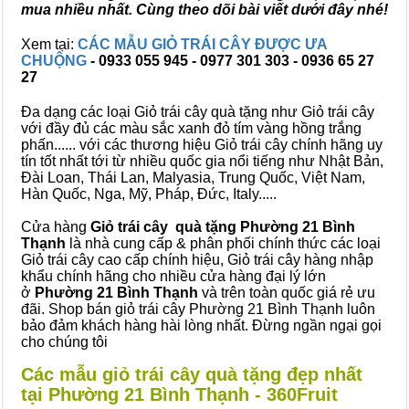
mua nhiều nhất. Cùng theo dõi bài viết dưới đây nhé!
Xem tại:
CÁC MẪU GIỎ TRÁI CÂY ĐƯỢC ƯA
CHUỘNG
- 0933 055 945 - 0977 301 303 - 0936 65 27
27
Đa dạng các loại Giỏ trái cây quà tặng như Giỏ trái cây
với đầy đủ các màu sắc xanh đỏ tím vàng hồng trắng
phấn...... với các thương hiệu Giỏ trái cây chính hãng uy
tín tốt nhất tới từ nhiều quốc gia nổi tiếng như Nhật Bản,
Đài Loan, Thái Lan, Malyasia, Trung Quốc, Việt Nam,
Hàn Quốc, Nga, Mỹ, Pháp, Đức, Italy.....
Cửa hàng
Giỏ trái cây quà tặng Phường 21 Bình
Thạnh
là nhà cung cấp & phân phối chính thức các loại
Giỏ trái cây cao cấp chính hiệu, Giỏ trái cây hàng nhập
khẩu chính hãng cho nhiều cửa hàng đại lý lớn
ở
Phường 21 Bình Thạnh
và trên toàn quốc giá rẻ ưu
đãi. Shop bán giỏ trái cây Phường 21 Bình Thạnh luôn
bảo đảm khách hàng hài lòng nhất. Đừng ngần ngại gọi
cho chúng tôi
Các mẫu giỏ trái cây quà tặng đẹp nhất
tại Phường 21 Bình Thạnh - 360Fruit