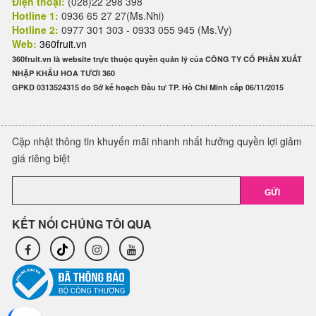
Điện thoại:
(028)22 298 398
Hotline 1:
0936 65 27 27(Ms.Nhi)
Hotline 2:
0977 301 303 - 0933 055 945 (Ms.Vy)
Web:
360fruit.vn
360fruit.vn là website trực thuộc quyền quản lý của CÔNG TY CỔ PHẦN XUẤT
NHẬP KHẨU HOA TƯƠI 360
GPKD 0313524315 do Sở kế hoạch Đầu tư TP. Hồ Chí Minh cấp 06/11/2015
Cập nhật thông tin khuyến mãi nhanh nhất hưởng quyền lợi giảm
giá riêng biệt
GỬI
KẾT NỐI CHÚNG TÔI QUA