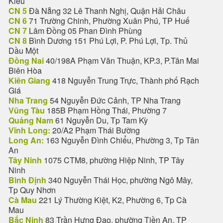
Kiều
CN 5
Đà Nẵng 32 Lê Thanh Nghị, Quận Hải Châu
CN 6
71 Trường Chinh, Phường Xuân Phú, TP Huế
CN 7
Lâm Đồng 05 Phan Đình Phùng
CN 8
Bình Dương 151 Phú Lợi, P. Phú Lợi, Tp. Thủ
Dầu Một
Đồng Nai
40/198A Phạm Văn Thuận, KP.3, P.Tân Mai
Biên Hòa
Kiên Giang
418 Nguyễn Trung Trực, Thành phố Rạch
Giá
Nha Trang
54 Nguyễn Đức Cảnh, TP Nha Trang
Vũng Tàu
185B Phạm Hồng Thái, Phường 7
Quảng Nam
61 Nguyễn Du, Tp Tam Kỳ
Vĩnh Long:
20/A2 Phạm Thái Bường
Long An:
163 Nguyễn Đình Chiểu, Phường 3, Tp Tân
An
Tây Ninh
1075 CTM8, phường Hiệp Ninh, TP Tây
Ninh
Bình Định
340 Nguyễn Thái Học, phường Ngô Mây,
Tp Quy Nhơn
Cà Mau
221 Lý Thường Kiệt, K2, Phường 6, Tp Cà
Mau
Bắc Ninh
83 Trần Hưng Đạo, phường Tiền An, TP