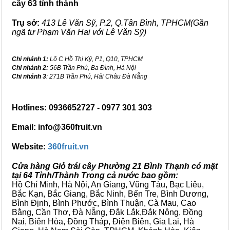
cây 63 tỉnh thành
Trụ sở:
413 Lê Văn Sỹ, P.2, Q.Tân Bình, TPHCM(Gần
ngã tư Phạm Văn Hai với Lê Văn Sỹ)
Chi nhánh 1:
Lô C Hồ Thị Kỷ, P1, Q10, TPHCM
Chi nhánh 2:
56B Trần Phú, Ba Đình, Hà Nội
Chi nhánh 3
: 271B Trần Phú, Hải Châu Đà Nẵng
Hotlines: 0936652727 - 0977 301 303
Email: info@360fruit.vn
Website:
360fruit.vn
Cửa hàng Giỏ trái cây Phường 21 Bình Thạnh có mặt
tại 64 Tỉnh/Thành Trong cả nước bao gồm:
Hồ Chí Minh, Hà Nội, An Giang, Vũng Tàu, Bạc Liêu,
Bắc Kạn, Bắc Giang, Bắc Ninh, Bến Tre, Bình Dương,
Bình Định, Bình Phước, Bình Thuận, Cà Mau, Cao
Bằng, Cần Thơ, Đà Nẵng, Đắk Lắk,Đắk Nông, Đồng
Nai, Biên Hòa, Đồng Tháp, Điện Biên, Gia Lai, Hà