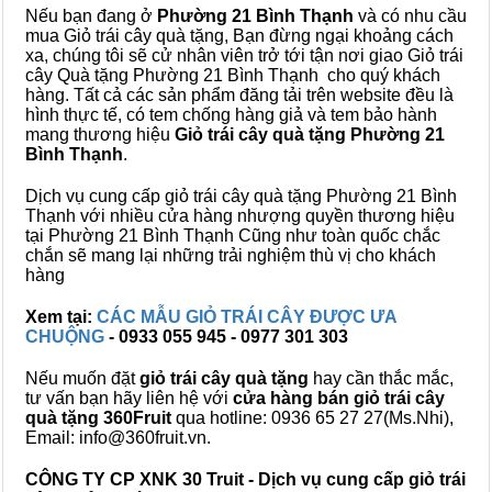
Nếu bạn đang ở
Phường 21 Bình Thạnh
và có nhu cầu
mua Giỏ trái cây quà tặng, Bạn đừng ngại khoảng cách
xa, chúng tôi sẽ cử nhân viên trở tới tận nơi giao Giỏ trái
cây Quà tặng Phường 21 Bình Thạnh cho quý khách
hàng. Tất cả các sản phẩm đăng tải trên website đều là
hình thực tế, có tem chống hàng giả và tem bảo hành
mang thương hiệu
Giỏ trái cây quà tặng Phường 21
Bình Thạnh
.
Dịch vụ cung cấp giỏ trái cây quà tặng Phường 21 Bình
Thạnh với nhiều cửa hàng nhượng quyền thương hiệu
tại Phường 21 Bình Thạnh Cũng như toàn quốc chắc
chắn sẽ mang lại những trải nghiệm thù vị cho khách
hàng
Xem tại:
CÁC MẪU GIỎ TRÁI CÂY ĐƯỢC ƯA
CHUỘNG
- 0933 055 945 - 0977 301 303
Nếu muốn đặt
giỏ trái cây quà tặng
hay cần thắc mắc,
tư vấn bạn hãy liên hệ với
cửa hàng bán
giỏ trái cây
quà tặng
360Fruit
qua hotline: 0936 65 27 27(Ms.Nhi),
Email: info@360fruit.vn.
CÔNG TY CP XNK 30 Truit - Dịch vụ cung cấp giỏ trái