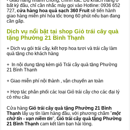
- Giao hàng nhanh chóng, chính xác: Dù khách hàng ở
bất kỳ đâu, chỉ cần nhắc máy gọi vào Hotline: 0936 652
727,
cửa hàng hoa quả sạch 360 Fruit
sẽ tiến hành
giao hàng miễn phí hỏa tốc trong 60 phút nếu bạn đang
cần gấp.
Dịch vụ nổi bật tại shop Giỏ trái cây quà
tặng Phường 21 Bình Thạnh
+ Dịch vụ gói trái cây, kết hợp hoa tươi và trái cây làm
quà tặng cho khách hàng
+ In nội dung tặng kèm giỏ Trái cây quà tặng Phường
21 Bình Thạnh
+ Giao miễn phí nội thành , vận chuyển an toàn
+ Hợp tác phân phối các loại Giỏ trái cây cho các đại lý
có nhu cầu
Cửa hàng
Giỏ trái cây quà tặng Phường 21 Bình
Thạnh
lấy uy tín làm hàng đầu, với phương châm "
một
chữ tín - vạn niềm tin
",
Giỏ trái cây
quà tặng
Phường
21 Bình Thạnh
cam kết làm bạn hài lòng.