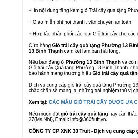
+ In nội dung tặng kèm giỏ Trái cây quà tặng Ph
+ Giao miễn phí nội thành , vận chuyển an toàn
+ Hợp tác phân phối các loại Giỏ trái cây cho các 
Cửa hàng
Giỏ trái cây quà tặng Phường 13 Bì
13 Bình Thạnh
cam kết làm bạn hài lòng.
Nếu bạn đang ở
Phường 13 Bình Thạnh
và có n
Giỏ trái cây Quà tặng Phường 13 Bình Thạnh cho q
bảo hành mang thương hiệu
Giỏ trái cây quà t
Dịch vụ cung cấp giỏ trái cây quà tặng Phường 
chắc chắn sẽ mang lại những trải nghiệm thù vị 
Xem tại:
CÁC MẪU GIỎ TRÁI CÂY ĐƯỢC ƯA
Nếu muốn đặt
giỏ trái cây quà tặng
hay cần thắc 
27(Ms.Nhi), Email: info@360fruit.vn.
CÔNG TY CP XNK 30 Truit - Dịch vụ cung cấp gi