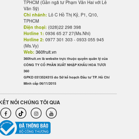
TPHCM (Gần ngã tư Phạm Văn Hai với Lê
Văn Sỹ)
Chi nhánh:
Lô C Hồ Thị Kỷ, P1, Q10,
TPHCM
Điện thoại:
(028)22 298 398
Hotline 1:
0936 65 27 27(Ms.Nhi)
Hotline 2:
0977 301 303 - 0933 055 945
(Ms.Vy)
Web:
360fruit.vn
360fruit.vn là website trực thuộc quyền quản lý của
CÔNG TY CỔ PHẦN XUẤT NHẬP KHẨU HOA TƯƠI
360
GPKD 0313524315 do Sở kế hoạch Đầu tư TP. Hồ Chí
Minh cấp 06/11/2015
KẾT NỐI CHÚNG TÔI QUA