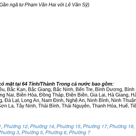
Gần ngã tư Phạm Văn Hai với Lê Văn Sỹ)
có mặt tại 64 Tỉnh/Thành Trong cả nước bao gồm:
iêu, Bắc Kạn, Bắc Giang, Bắc Ninh, Bến Tre, Bình Dương, Bìn
g Nai, Biên Hòa, Đồng Tháp, Điện Biên, Gia Lai, Hà Giang,
g, Đà Lạt, Long An, Nam Định, Nghệ An, Ninh Bình, Ninh Thuậ
ơn La, Tây Ninh, Thái Bình, Thái Nguyên, Thanh Hóa, Huế, Ti
1
,
Phường 12
,
Phường 14
,
Phường 15
,
Phường 17
,
Phường 19
,
Phường 3
,
Phường 5
,
Phường 6
,
Phường 7