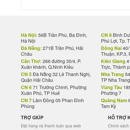
Hà Nội:
56B Trần Phú, Ba Đình,
CN 8
Bình Dươ
Hà Nội
Phú Lợi, Tp. 
Đà Nẵng:
271B Trần Phú, Hải
Đồng Nai
40/
Châu
Thuận, KP.3, 
Cần Thơ:
266 đường 30/4, P.
Kiên Giang
4
Xuân khánh, Q.Ninh Kiều
Trực, Thành 
CN 5
Đà Nẵng 32 Lê Thanh Nghị,
Nha Trang
54
Quận Hải Châu
TP Nha Trang
CN 6
71 Trường Chinh, Phường
Vũng Tàu
185
Xuân Phú, TP Huế
Phường 7
CN 7
Lâm Đồng 05 Phan Đình
Quảng Nam
6
Phùng
Tam Kỳ
TRỢ GIÚP
HỖ TRỢ 
Đặt hàng và thanh toán qua web
Chính sách 