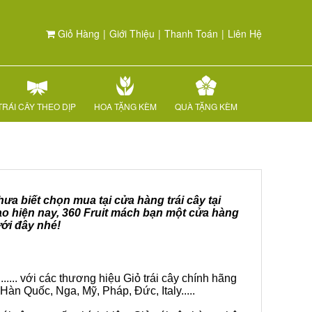
Giỏ Hàng
|
Giới Thiệu
|
Thanh Toán
|
Liên Hệ
TRÁI CÂY THEO DỊP
HOA TẶNG KÈM
QUÀ TẶNG KÈM
ưa biết chọn mua tại cửa hàng trái cây tại
ao hiện nay, 360 Fruit mách bạn một cửa hàng
ưới đây nhé!
.... với các thương hiệu Giỏ trái cây chính hãng
Hàn Quốc, Nga, Mỹ, Pháp, Đức, Italy.....