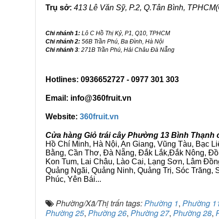
Trụ sở:
413 Lê Văn Sỹ, P.2, Q.Tân Bình, TPHCM(
Chi nhánh 1:
Lô C Hồ Thị Kỷ, P1, Q10, TPHCM
Chi nhánh 2:
56B Trần Phú, Ba Đình, Hà Nội
Chi nhánh 3
: 271B Trần Phú, Hải Châu Đà Nẵng
Hotlines: 0936652727 - 0977 301 303
Email: info@360fruit.vn
Website:
360fruit.vn
Cửa hàng Giỏ trái cây Phường 13 Bình Thạnh 
Hồ Chí Minh, Hà Nội, An Giang, Vũng Tàu, Bạc L
Bằng, Cần Thơ, Đà Nẵng, Đắk Lắk,Đắk Nông, Đồn
Kon Tum, Lai Châu, Lào Cai, Lạng Sơn, Lâm Đồn
Quảng Ngãi, Quảng Ninh, Quảng Trị, Sóc Trăng, S
Phúc, Yên Bái...
Phường/Xã/Thị trấn tags:
Phường 1
,
Phường 1
Phường 25
,
Phường 26
,
Phường 27
,
Phường 28
,