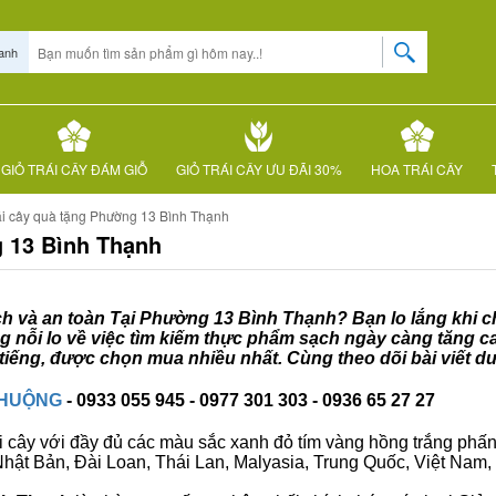
anh
GIỎ TRÁI CÂY ĐÁM GIỖ
GIỎ TRÁI CÂY ƯU ĐÃI 30%
HOA TRÁI CÂY
ái cây quà tặng Phường 13 Bình Thạnh
g 13 Bình Thạnh
ạch và an toàn Tại Phường 13 Bình Thạnh? Bạn lo lắng khi ch
 nỗi lo về việc tìm kiếm thực phẩm sạch ngày càng tăng c
iếng, được chọn mua nhiều nhất. Cùng theo dõi bài viết d
CHUỘNG
- 0933 055 945 - 0977 301 303 - 0936 65 27 27
i cây với đầy đủ các màu sắc xanh đỏ tím vàng hồng trắng phấn..
ư Nhật Bản, Đài Loan, Thái Lan, Malyasia, Trung Quốc, Việt Nam, 