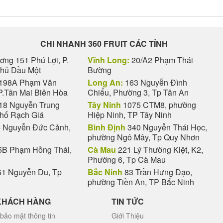
CHI NHANH 360 FRUIT CÁC TỈNH
ng 151 Phú Lợi, P.
Vĩnh Long:
20/A2 Phạm Thái
Thủ Dầu Một
Bường
198A Phạm Văn
Long An:
163 Nguyễn Đình
P.Tân Mai Biên Hòa
Chiểu, Phường 3, Tp Tân An
18 Nguyễn Trung
Tây Ninh
1075 CTM8, phường
phố Rạch Giá
Hiệp Ninh, TP Tây Ninh
 Nguyễn Đức Cảnh,
Bình Định
340 Nguyễn Thái Học,
phường Ngô Mây, Tp Quy Nhơn
B Phạm Hồng Thái,
Cà Mau
221 Lý Thường Kiệt, K2,
Phường 6, Tp Cà Mau
1 Nguyễn Du, Tp
Bắc Ninh
83 Trần Hưng Đạo,
phường Tiền An, TP Bắc Ninh
KHÁCH HÀNG
TIN TỨC
bảo mật thông tin
Giới Thiệu