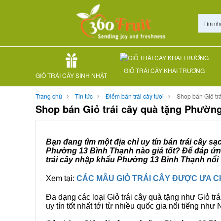
Tìm nh
GIỎ TRÁI CÂY KHAI TRƯƠNG
GIỎ TRÁI CÂY SINH NHẬT
Trang chủ
Tin tức
Điểm bán trái cây tươi
Shop bán Giỏ tr
Shop bán Giỏ trái cây quà tặng Phườn
Bạn đang tìm một địa chỉ uy tín bán trái cây s
Phường 13 Bình Thạnh nào giá tốt? Để đáp ứng
trái cây nhập khẩu Phường 13 Bình Thạnh nổi t
Xem tại:
CÁC MẪU GIỎ TRÁI CÂY ĐƯỢC ƯA 
Đa dạng các loại Giỏ trái cây quà tặng như Giỏ trá
uy tín tốt nhất tới từ nhiều quốc gia nổi tiếng nh