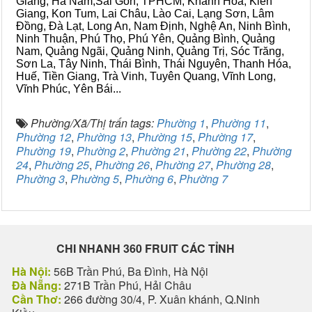
Giang, Hà Nam,Sài Gòn, TPHCM, Khánh Hòa, Kiên
Giang, Kon Tum, Lai Châu, Lào Cai, Lạng Sơn, Lâm
Đồng, Đà Lạt, Long An, Nam Định, Nghệ An, Ninh Bình,
Ninh Thuận, Phú Thọ, Phú Yên, Quảng Bình, Quảng
Nam, Quảng Ngãi, Quảng Ninh, Quảng Trị, Sóc Trăng,
Sơn La, Tây Ninh, Thái Bình, Thái Nguyên, Thanh Hóa,
Huế, Tiền Giang, Trà Vinh, Tuyên Quang, Vĩnh Long,
Vĩnh Phúc, Yên Bái...
Phường/Xã/Thị trấn tags:
Phường 1
,
Phường 11
,
Phường 12
,
Phường 13
,
Phường 15
,
Phường 17
,
Phường 19
,
Phường 2
,
Phường 21
,
Phường 22
,
Phường
24
,
Phường 25
,
Phường 26
,
Phường 27
,
Phường 28
,
Phường 3
,
Phường 5
,
Phường 6
,
Phường 7
CHI NHANH 360 FRUIT CÁC TỈNH
Hà Nội:
56B Trần Phú, Ba Đình, Hà Nội
Đà Nẵng:
271B Trần Phú, Hải Châu
Cần Thơ:
266 đường 30/4, P. Xuân khánh, Q.Ninh