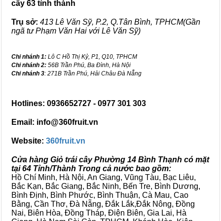
cây 63 tỉnh thành
Trụ sở:
413 Lê Văn Sỹ, P.2, Q.Tân Bình, TPHCM(Gần
ngã tư Phạm Văn Hai với Lê Văn Sỹ)
Chi nhánh 1:
Lô C Hồ Thị Kỷ, P1, Q10, TPHCM
Chi nhánh 2:
56B Trần Phú, Ba Đình, Hà Nội
Chi nhánh 3
: 271B Trần Phú, Hải Châu Đà Nẵng
Hotlines: 0936652727 - 0977 301 303
Email: info@360fruit.vn
Website:
360fruit.vn
Cửa hàng Giỏ trái cây Phường 14 Bình Thạnh có mặt
tại 64 Tỉnh/Thành Trong cả nước bao gồm:
Hồ Chí Minh, Hà Nội, An Giang, Vũng Tàu, Bạc Liêu,
Bắc Kạn, Bắc Giang, Bắc Ninh, Bến Tre, Bình Dương,
Bình Định, Bình Phước, Bình Thuận, Cà Mau, Cao
Bằng, Cần Thơ, Đà Nẵng, Đắk Lắk,Đắk Nông, Đồng
Nai, Biên Hòa, Đồng Tháp, Điện Biên, Gia Lai, Hà