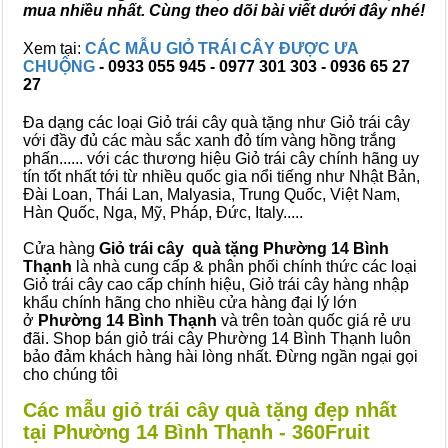
mua nhiều nhất. Cùng theo dõi bài viết dưới đây nhé!
Xem tại:
CÁC MẪU GIỎ TRÁI CÂY ĐƯỢC ƯA
CHUỘNG
- 0933 055 945 - 0977 301 303 - 0936 65 27
27
Đa dạng các loại Giỏ trái cây quà tặng như Giỏ trái cây
với đầy đủ các màu sắc xanh đỏ tím vàng hồng trắng
phấn...... với các thương hiệu Giỏ trái cây chính hãng uy
tín tốt nhất tới từ nhiều quốc gia nổi tiếng như Nhật Bản,
Đài Loan, Thái Lan, Malyasia, Trung Quốc, Việt Nam,
Hàn Quốc, Nga, Mỹ, Pháp, Đức, Italy.....
Cửa hàng
Giỏ trái cây quà tặng Phường 14 Bình
Thạnh
là nhà cung cấp & phân phối chính thức các loại
Giỏ trái cây cao cấp chính hiệu, Giỏ trái cây hàng nhập
khẩu chính hãng cho nhiều cửa hàng đại lý lớn
ở
Phường 14 Bình Thạnh
và trên toàn quốc giá rẻ ưu
đãi. Shop bán giỏ trái cây Phường 14 Bình Thạnh luôn
bảo đảm khách hàng hài lòng nhất. Đừng ngần ngại gọi
cho chúng tôi
Các mẫu giỏ trái cây quà tặng đẹp nhất
tại Phường 14 Bình Thạnh - 360Fruit