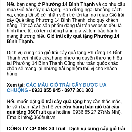
Nếu bạn đang ở
Phường 14 Bình Thạnh
và có nhu cầu
mua Giỏ trái cây quà tặng, Bạn đừng ngại khoảng cách
xa, chúng tôi sẽ cử nhân viên trở tới tận nơi giao Giỏ trái
cây Quà tặng Phường 14 Bình Thạnh cho quý khách
hàng. Tất cả các sản phẩm đăng tải trên website đều là
hình thực tế, có tem chống hàng giả và tem bảo hành
mang thương hiệu
Giỏ trái cây quà tặng Phường 14
Bình Thạnh
.
Dịch vụ cung cấp giỏ trái cây quà tặng Phường 14 Bình
Thạnh với nhiều cửa hàng nhượng quyền thương hiệu
tại Phường 14 Bình Thạnh Cũng như toàn quốc chắc
chắn sẽ mang lại những trải nghiệm thù vị cho khách
hàng
Xem tại:
CÁC MẪU GIỎ TRÁI CÂY ĐƯỢC ƯA
CHUỘNG
- 0933 055 945 - 0977 301 303
Nếu muốn đặt
giỏ trái cây quà tặng
hay cần thắc mắc,
tư vấn bạn hãy liên hệ với
cửa hàng bán
giỏ trái cây
quà tặng
360Fruit
qua hotline: 0936 65 27 27(Ms.Nhi),
Email: info@360fruit.vn.
CÔNG TY CP XNK 30 Truit - Dịch vụ cung cấp giỏ trái