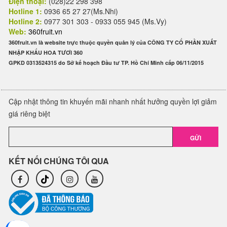
Điện thoại:
(028)22 298 398
Hotline 1:
0936 65 27 27(Ms.Nhi)
Hotline 2:
0977 301 303 - 0933 055 945 (Ms.Vy)
Web:
360fruit.vn
360fruit.vn là website trực thuộc quyền quản lý của CÔNG TY CỔ PHẦN XUẤT
NHẬP KHẨU HOA TƯƠI 360
GPKD 0313524315 do Sở kế hoạch Đầu tư TP. Hồ Chí Minh cấp 06/11/2015
Cập nhật thông tin khuyến mãi nhanh nhất hưởng quyền lợi giảm
giá riêng biệt
GỬI
KẾT NỐI CHÚNG TÔI QUA