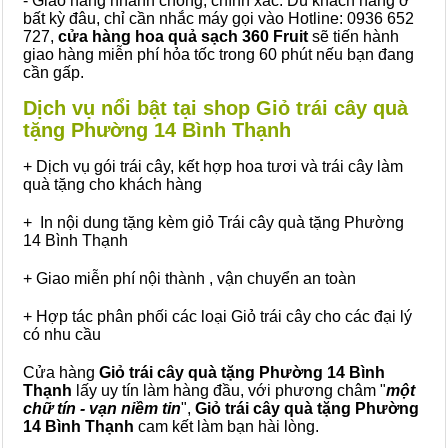
- Giao hàng nhanh chóng, chính xác: Dù khách hàng ở
bất kỳ đâu, chỉ cần nhắc máy gọi vào Hotline: 0936 652
727,
cửa hàng hoa quả sạch 360 Fruit
sẽ tiến hành
giao hàng miễn phí hỏa tốc trong 60 phút nếu bạn đang
cần gấp.
Dịch vụ nổi bật tại shop Giỏ trái cây quà
tặng Phường 14 Bình Thạnh
+ Dịch vụ gói trái cây, kết hợp hoa tươi và trái cây làm
quà tặng cho khách hàng
+ In nội dung tặng kèm giỏ Trái cây quà tặng Phường
14 Bình Thạnh
+ Giao miễn phí nội thành , vận chuyển an toàn
+ Hợp tác phân phối các loại Giỏ trái cây cho các đại lý
có nhu cầu
Cửa hàng
Giỏ trái cây quà tặng Phường 14 Bình
Thạnh
lấy uy tín làm hàng đầu, với phương châm "
một
chữ tín - vạn niềm tin
",
Giỏ trái cây
quà tặng
Phường
14 Bình Thạnh
cam kết làm bạn hài lòng.