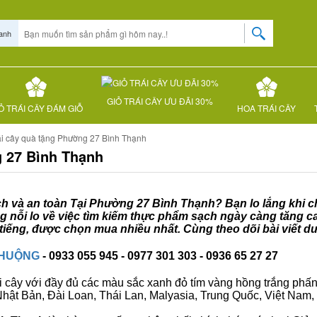
anh
GIỎ TRÁI CÂY ƯU ĐÃI 30%
Ỏ TRÁI CÂY ĐÁM GIỖ
HOA TRÁI CÂY
ái cây quà tặng Phường 27 Bình Thạnh
g 27 Bình Thạnh
ạch và an toàn Tại Phường 27 Bình Thạnh? Bạn lo lắng khi ch
 nỗi lo về việc tìm kiếm thực phẩm sạch ngày càng tăng c
iếng, được chọn mua nhiều nhất. Cùng theo dõi bài viết d
CHUỘNG
- 0933 055 945 - 0977 301 303 - 0936 65 27 27
i cây với đầy đủ các màu sắc xanh đỏ tím vàng hồng trắng phấn..
ư Nhật Bản, Đài Loan, Thái Lan, Malyasia, Trung Quốc, Việt Nam, 