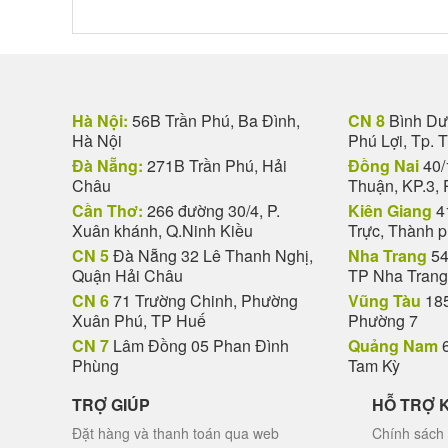
Hà Nội:
56B Trần Phú, Ba Đình,
CN 8
Bình Dươ
Hà Nội
Phú Lợi, Tp. 
Đà Nẵng:
271B Trần Phú, Hải
Đồng Nai
40/
Châu
Thuận, KP.3, 
Cần Thơ:
266 đường 30/4, P.
Kiên Giang
4
Xuân khánh, Q.Ninh Kiều
Trực, Thành 
CN 5
Đà Nẵng 32 Lê Thanh Nghị,
Nha Trang
54
Quận Hải Châu
TP Nha Trang
CN 6
71 Trường Chinh, Phường
Vũng Tàu
185
Xuân Phú, TP Huế
Phường 7
CN 7
Lâm Đồng 05 Phan Đình
Quảng Nam
6
Phùng
Tam Kỳ
TRỢ GIÚP
HỖ TRỢ 
Đặt hàng và thanh toán qua web
Chính sách 