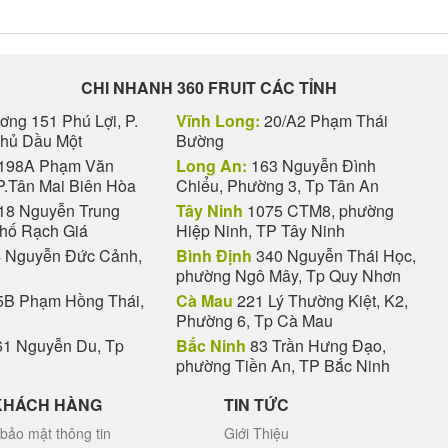
CHI NHANH 360 FRUIT CÁC TỈNH
ng 151 Phú Lợi, P.
Vĩnh Long:
20/A2 Phạm Thái
Thủ Dầu Một
Bường
198A Phạm Văn
Long An:
163 Nguyễn Đình
P.Tân Mai Biên Hòa
Chiểu, Phường 3, Tp Tân An
18 Nguyễn Trung
Tây Ninh
1075 CTM8, phường
phố Rạch Giá
Hiệp Ninh, TP Tây Ninh
 Nguyễn Đức Cảnh,
Bình Định
340 Nguyễn Thái Học,
phường Ngô Mây, Tp Quy Nhơn
B Phạm Hồng Thái,
Cà Mau
221 Lý Thường Kiệt, K2,
Phường 6, Tp Cà Mau
1 Nguyễn Du, Tp
Bắc Ninh
83 Trần Hưng Đạo,
phường Tiền An, TP Bắc Ninh
KHÁCH HÀNG
TIN TỨC
bảo mật thông tin
Giới Thiệu