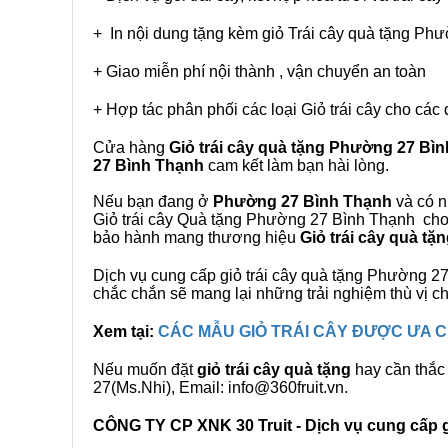
+ In nội dung tặng kèm giỏ Trái cây quà tặng Ph
+ Giao miễn phí nội thành , vận chuyển an toàn
+ Hợp tác phân phối các loại Giỏ trái cây cho các 
Cửa hàng
Giỏ trái cây quà tặng Phường 27 Bì
27 Bình Thạnh
cam kết làm bạn hài lòng.
Nếu bạn đang ở
Phường 27 Bình Thạnh
và có n
Giỏ trái cây Quà tặng Phường 27 Bình Thạnh cho q
bảo hành mang thương hiệu
Giỏ trái cây quà t
Dịch vụ cung cấp giỏ trái cây quà tặng Phường 
chắc chắn sẽ mang lại những trải nghiệm thù vị 
Xem tại:
CÁC MẪU GIỎ TRÁI CÂY ĐƯỢC ƯA
Nếu muốn đặt
giỏ trái cây quà tặng
hay cần thắc 
27(Ms.Nhi), Email: info@360fruit.vn.
CÔNG TY CP XNK 30 Truit - Dịch vụ cung cấp gi