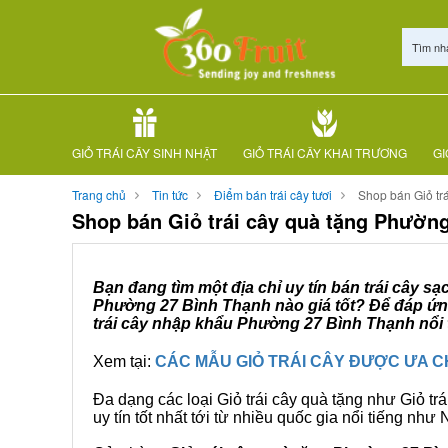
Tìm nh
GIỎ TRÁI CÂY SINH NHẬT
GIỎ TRÁI CÂY KHAI TRƯƠNG
GI
Trang chủ
Tin tức
Điểm bán trái cây tươi
Shop bán Giỏ tr
Shop bán Giỏ trái cây quà tặng Phườn
Bạn đang tìm một địa chỉ uy tín bán trái cây s
Phường 27 Bình Thạnh nào giá tốt? Để đáp ứng
trái cây nhập khẩu Phường 27 Bình Thạnh nổi t
Xem tại:
CÁC MẪU GIỎ TRÁI CÂY ĐƯỢC ƯA 
Đa dạng các loại Giỏ trái cây quà tặng như Giỏ trá
uy tín tốt nhất tới từ nhiều quốc gia nổi tiếng nh