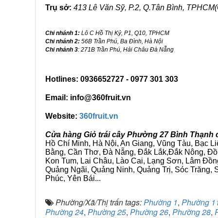
Trụ sở:
413 Lê Văn Sỹ, P.2, Q.Tân Bình, TPHCM(
Chi nhánh 1:
Lô C Hồ Thị Kỷ, P1, Q10, TPHCM
Chi nhánh 2:
56B Trần Phú, Ba Đình, Hà Nội
Chi nhánh 3
: 271B Trần Phú, Hải Châu Đà Nẵng
Hotlines: 0936652727 - 0977 301 303
Email: info@360fruit.vn
Website:
360fruit.vn
Cửa hàng Giỏ trái cây Phường 27 Bình Thạnh 
Hồ Chí Minh, Hà Nội, An Giang, Vũng Tàu, Bạc L
Bằng, Cần Thơ, Đà Nẵng, Đắk Lắk,Đắk Nông, Đồn
Kon Tum, Lai Châu, Lào Cai, Lạng Sơn, Lâm Đồn
Quảng Ngãi, Quảng Ninh, Quảng Trị, Sóc Trăng, S
Phúc, Yên Bái...
Phường/Xã/Thị trấn tags:
Phường 1
,
Phường 1
Phường 24
,
Phường 25
,
Phường 26
,
Phường 28
,