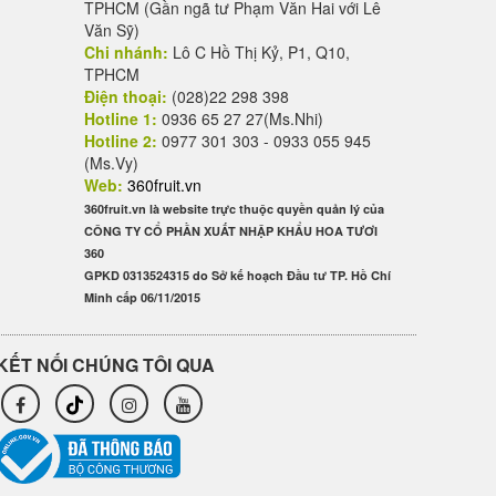
TPHCM (Gần ngã tư Phạm Văn Hai với Lê
Văn Sỹ)
Chi nhánh:
Lô C Hồ Thị Kỷ, P1, Q10,
TPHCM
Điện thoại:
(028)22 298 398
Hotline 1:
0936 65 27 27(Ms.Nhi)
Hotline 2:
0977 301 303 - 0933 055 945
(Ms.Vy)
Web:
360fruit.vn
360fruit.vn là website trực thuộc quyền quản lý của
CÔNG TY CỔ PHẦN XUẤT NHẬP KHẨU HOA TƯƠI
360
GPKD 0313524315 do Sở kế hoạch Đầu tư TP. Hồ Chí
Minh cấp 06/11/2015
KẾT NỐI CHÚNG TÔI QUA