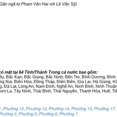
Gần ngã tư Phạm Văn Hai với Lê Văn Sỹ)
có mặt tại 64 Tỉnh/Thành Trong cả nước bao gồm:
iêu, Bắc Kạn, Bắc Giang, Bắc Ninh, Bến Tre, Bình Dương, Bìn
g Nai, Biên Hòa, Đồng Tháp, Điện Biên, Gia Lai, Hà Giang,
g, Đà Lạt, Long An, Nam Định, Nghệ An, Ninh Bình, Ninh Thuậ
ơn La, Tây Ninh, Thái Bình, Thái Nguyên, Thanh Hóa, Huế, Ti
1
,
Phường 12
,
Phường 13
,
Phường 14
,
Phường 15
,
Phường 17
,
Phường 3
,
Phường 5
,
Phường 6
,
Phường 7