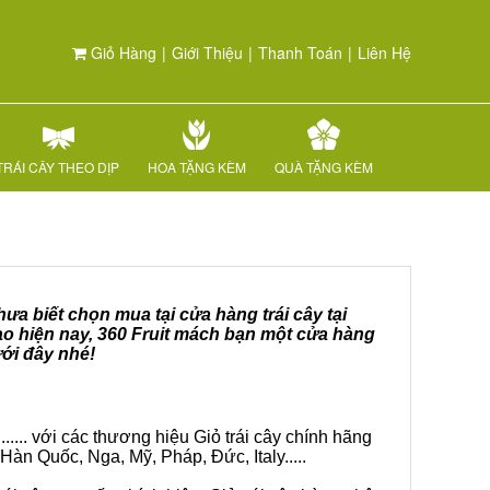
Giỏ Hàng
|
Giới Thiệu
|
Thanh Toán
|
Liên Hệ
TRÁI CÂY THEO DỊP
HOA TẶNG KÈM
QUÀ TẶNG KÈM
ưa biết chọn mua tại cửa hàng trái cây tại
ao hiện nay, 360 Fruit mách bạn một cửa hàng
ưới đây nhé!
.... với các thương hiệu Giỏ trái cây chính hãng
Hàn Quốc, Nga, Mỹ, Pháp, Đức, Italy.....